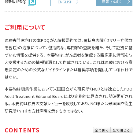
最新版（PDQ）
患者さん向け
ENGLISH
サイト内検索
お問い合わせ
遺伝学的情報
統合、代替、補完療法
ご利用について
医療専門家向けの本PDQがん情報要約では、菌状息肉腫（セザリー症候群
を含む）の治療について、包括的な、専門家の査読を経た、そして証拠に基
づいた情報を提供する。本要約は、がん患者を治療する臨床家に情報を与
え支援するための情報資源として作成されている。これは医療における意
思決定のための公式なガイドラインまたは推奨事項を提供しているわけで
はない。
本要約は編集作業において米国国立がん研究所（NCI）とは独立したPDQ
Adult Treatment Editorial Boardにより定期的に見直され、随時更新され
る。本要約は独自の文献レビューを反映しており、NCIまたは米国国立衛生
研究所（NIH）の方針声明を示すものではない。
CONTENTS
全て開く
全て閉じる