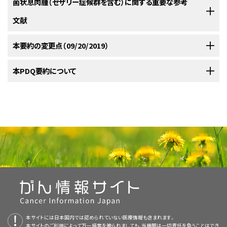
択肢間で全生存（OS）における明確な差はみられない。
皮膚T細胞リンパ腫を有し菌状息肉腫とセザリー症候群が再燃した患者の
菌状息肉腫（セザリー症候群を含む）に関する重要な参考
身療法、またはその両方で治療できる。これまで、皮膚に限局する微小病変
選択肢間で全生存（OS）における明確な差はみられない。
治療は、皮膚科医、腫瘍内科医、および放射線腫瘍医が連携して決定するも
EORTC
Dutch System
NCI-VA分類
Olsen EA, Rook AH, Zic J, et al.: Sézary syndrome:
を有する患者は除外される可能性があるが、根治療法を実証するのは困難
文献
あるランダム化研究では、103人の患者を対象に、全身皮膚電子線照射法
immunopathogenesis, literature review of therapeutic options, and
PUVAによる臨床試験での完全寛解率は80～90％で
のである。限局した再燃部位には、電子線照射を追加して再治療するか、ま
分類
アルキル化剤単独使用により、投与期間が6ヵ月未満では患者の60％に客
であることが分かっている。
recommendations for therapy by the United States Cutaneous
（TSEB） + 併用化学療法と逐次局所療法とが比較された。
逐次局所療
[
4
]
あり、初期の皮膚病変では最も良好な反応が達成され
Lymphoma Consortium (USCLC). J Am Acad Dermatol 64 (2): 352-
たは全身皮膚電子線照射法（TSEB）を繰り返すことができる。
巨大皮膚
[
1
]
観的奏効が得られている。アルキル化剤1種類（例、メクロレタミン[ナイトロ
N1
グレード1：DL。
LN0：異型リンパ球を認めな
法群では、皮膚以外の病変に症状を認める場合または局所療法に抵抗性の
以下の参考文献は、
本要約の変更点（09/20/2019）
PDQ Adult Treatment Editorial Board
のメンバーに
404, 2011.
[PUBMED Abstract]
ている。PUVAは全身治療との併用も行われる。
い。
一
[
3
]
さらに、良性病変または無症候性病変がいくつかみられることが、菌状息肉
腫瘤またはリンパ節腫瘤には、光子放射線が有益である。以上の選択肢が
ジェンマスタード]、シクロホスファミド、またはクロラムブシル）または代謝拮
場合にのみ併用化学療法が実施された。どの病期の患者も適格であった。
より、菌状息肉腫とセザリー症候群（MF/SS）の治療の分野において意義が
Fraser-Andrews EA, Russell-Jones R, Woolford AJ, et al.: Diagnostic
般に、長期にわたる寛解を得るには、比較的長い間隔
LN1：不定期および孤立性の
腫との鑑別を困難にしている。このような病態の鑑別には、専門知識を有す
可能でなければ、皮膚症状を軽減するために継続している局所治療にメク
抗剤のメトトレキサートが用いられる頻度が最も高い。単剤による治癒は認
and prognostic importance of T-cell receptor gene analysis in
異型リンパ球（クラスターを
併用療法群の方が完全奏効率は高かったが、毒性作用もきわめて強く、無病
あることが確認されている。この一覧は、MF/SSに関する現在の知見がまと
PDQがん情報要約は定期的に見直され、新情報が利用可能になり次第更
本PDQ要約について
でのPUVAによる継続維持療法が必要である。
patients with Sézary syndrome. Cancer 92 (7): 1745-52, 2001.
[
3
]
[
4
]
る病理医による診断が重要である。
ロレタミンまたはソラレン長波長紫外線照射法（PUVA）のような他の治療法
[
1
]
形成していない）。
められておらず、以上の薬物により生存期間が延長するかどうかを測定する
[PUBMED Abstract]
生存率またはOS率は両群間で差がみられなかった。
められており治療法の選択肢を決定する上で有用である重要な研究を読者
[
証拠レベル：1iiA
]
[
4
]
新される。本セクションでは、上記の日付における本要約最新変更点を記
PUVAにインターフェロンα-2aを併用すること
[
5
]
[
6
]
を併用する。
LN2：3～6つの細胞クラスタ
のに十分なデータは得られていない。併用化学療法の方が単剤化学療法よ
に示すために提供されている。各参考文献の後には、その参考文献が引用
述する。
ーに多くの異型リンパ球また
により、奏効率が高くなる。
[
3
]
[
7
]
予後および生存率
りも明らかに優れているというわけではない。IV期の病変でも、皮膚病変へ
本要約の目的
はリンパ球。
されている本要約内のセクションが示されている。
臨床試験が可能であれば、次の治療法の選択肢として考慮に入れるべきで
I期およびII期の菌状息肉腫に対する治療法の選択肢
の治療により著しい緩和が得られるであろう。
菌状息肉腫（セザリー症候群を含む）に関する一般情報
N2
グレード2：DL；菌状息肉腫による初期
LN3：異型リンパ球の集合体；
ある。
菌状息肉腫とセザリー症候群の患者の予後は、発症時の病変の程度（病期）
医療専門家向けの本PDQがん情報要約では、菌状息肉腫（セザリー症候群
病変（7.5µm[マイクロメーター]未満
リンパ節構造は維持。
I期およびII期の菌状息肉腫に対する治療法の選択肢には以下のものがあ
の脳様核の存在）。
による。
あるランダム化試験では、103例を対象に、全身皮膚電子線照射法（TSEB）
リンパ節腫大のほか、末梢血および内臓への浸潤を認めるもの
[
5
]
本文
で以下の記述が改訂された；腫瘍期にみられる頻度の高い死因は、ブド
を含む）の治療について、包括的な、専門家の査読を経た、そして証拠に基
る：
[
5
]
N3
グレード3：リンパ節構造の部分的消
LN4：異型リンパ球または率
再発菌状息肉腫（セザリー症候群を含む）に対する治療法の選択肢
は、皮膚病変が悪化する可能性が大きく、予後不良群であると定義される。
+ 併用化学療法と逐次局所療法による保存的療法とが比較された。
逐
[
1
]
ウ球菌種の慢性皮膚感染症、単純ヘルペス、帯状疱疹、および真菌皮膚感染
づいた情報を提供する。本要約は、がん患者を治療する臨床家に情報を与
失；多くの脳回転様の異型単核細胞
直に言えば腫瘍細胞による
狭帯域中波長紫外線照射法。
次局所療法群では、皮膚以外の病変に症状を認める場合または局所療法に
Cutaneous Lymphoma International Consortiumにより、
[
5
]
[
6
]
[
7
]
[
8
]
（atypical cerebriform mononuclear
リンパ節構造の部分的/完全
症に起因する敗血症である（参考文献29としてTalpur et al.および参考文献
え支援するための情報資源として作成されている。これは医療における意
光線力学療法。
Agar NS, Wedgeworth E, Crichton S, et al.: Survival
再発菌状息肉腫とセザリー症候群に対して臨床評価段階にある治療法の
cell）。
消失。
1,275人の患者がレトロスペクティブにレビューされ、以下の4つの独立した
抵抗性の場合にのみ併用化学療法が実施された。どの病期の患者も適格
30としてLebas et al.が追加された）。
思決定のための公式なガイドラインまたは推奨事項を提供しているわけで
outcomes and prognostic factors in mycosis
選択肢には以下のものがある：
グレード4：完全消失。
[
2
]
[
3
]
予後マーカーがより不良な生存を示すことが明らかにされた：
であった。併用療法群の方が完全奏効率は高かったが、毒性作用もきわめ
[
9
]
はない。
fungoides/Sézary syndrome: validation of the revised
DL = 皮膚病性リンパ節症；EORTC = European Organization of Research
菌状息肉腫（セザリー症候群を含む）に対する治療法選択肢の
て強く、無病生存率またはOS率は両群間で差がみられなかった。
[
証拠
[
1
]
放射線療法。
and Treatment of Cancer；LN = リンパ節；N = 所属リンパ節；NCI = 米国国立
International Society for Cutaneous
概要
がん研究所；VA = 米国退役軍人省。
レベル：1iiA
]
査読者および更新情報
Lymphomas/European Organisation for Research and
単一群およびレトロスペクティブ比較により、特に初期
a
AJCCから許諾を得て転載：Primary Cutaneous Lymphomas.In: Amin MB,
ソラレン長波長紫外線（PUVA）照射法。
本サイトには日本国内では認められていない医療情報も含まれます。
[
6
]
[
7
]
[
8
]
本文
で以下の記述が改訂された；ソラレン長波長紫外線照射法（PUVA）によ
Edge SB, Greene FL, et al., eds.: AJCC Cancer Staging Manual.8th ed.
Treatment of Cancer staging proposal.J Clin Oncol 28
セザリー症候群
の皮膚病変を有する患者に対する狭帯域中波長紫外
本サイトのご利用によって万一損害を被られましても、当機関は一切責任を負うことはでき