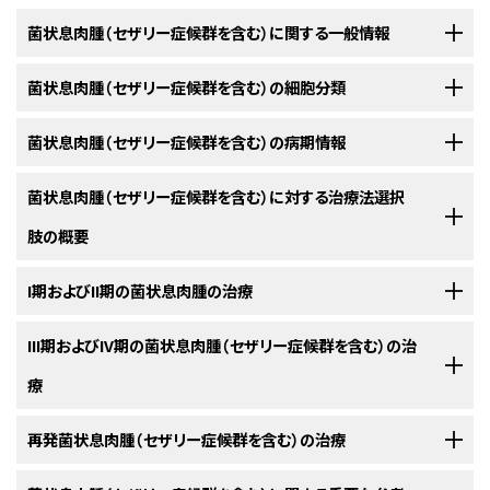
菌状息肉腫（セザリー症候群を含む）に関する一般情報
菌状息肉腫（セザリー症候群を含む）の細胞分類
臨床像
菌状息肉腫とセザリー症候群の組織学的診断は通常、初期病変での判定が
菌状息肉腫（セザリー症候群を含む）の病期情報
菌状息肉腫とセザリー症候群は通常、ヘルパー/インデューサー細胞の表面
困難であり、経験を積んだ病理医による複数回にわたる生検結果の見直し
表現型を有する悪性Tリンパ球の腫瘍である。この種の腫瘍はまず皮膚病
が必要である。
米国がん合同委員会（AJCC）は、菌状息肉腫を定義するためにTNM（腫瘍、
菌状息肉腫（セザリー症候群を含む）に対する治療法選択
変として出現し、それ自体は皮膚T細胞リンパ腫に分類される。
皮膚T細
[
1
]
リンパ節、転移）分類による病期判定を指定している。
菌状息肉腫細胞
胞リンパ腫は、未分化大細胞型リンパ腫（CD30陽性）、末梢性T細胞リンパ腫
[
1
]
肢の概要
皮膚生検による確定診断には、菌状息肉腫とセザリー症候群の細胞（切れ
またはセザリー症候群の細胞による末梢血浸潤は、皮膚病変が進行期にあ
（CD30陰性、表皮性病変なし）、成人T細胞白血病/リンパ腫（通常、全身性の
込みを有するリンパ球）、真皮上層の帯状浸潤およびポトリエ微小膿瘍（腫
ること、リンパ節や内臓への浸潤、および短い生存期間と相関する。
病変）、または皮下脂肪組織炎様T細胞リンパ腫のような皮膚病変を認める
瘍リンパ球の集合巣）を伴う表皮内浸潤を必要とする。皮膚生検の結果が
菌状息肉腫とセザリー症候群の患者に対する
I期およびII期の菌状息肉腫の治療
治療法の選択肢
には以下
その他のT細胞リンパ腫とは区別しなければならない。
このような
[
2
]
[
3
]
診断を裏付けるものであれば、セザリー症候群については末梢血の評価か
のものがある：
菌状息肉腫とセザリー症候群にはまた、International Society for
[
1
]
[
2
]
組織型が異なるT細胞リンパ腫については、別のPDQ要約で考察されてい
ら確定診断がなされる。セザリー細胞の血中循環を裏付ける証拠は、T細胞
Cutaneous Lymphomas（ISCL）およびEuropean Organization of
I期では、種々の治療法により皮膚病変を十分に消散させることができるた
III期およびIV期の菌状息肉腫（セザリー症候群を含む）の治
る。（詳しい情報については、
成人非ホジキンリンパ腫の治療
に関するPDQ
受容体遺伝子解析、高度回旋状または脳様の核を有する異型リンパ球の同
Research and Treatment of Cancer（EORTC）により提唱された公式な
光線力学療法
め、治療の選択は地域の専門知識および利用可能な設備による。治療を行
要約を参照のこと。）
療
定、およびフローサイトメトリーによるCD7およびCD26などの細胞表面マー
病期分類システムもある。
えば、IA期の患者の生存期間は、年齢および性別が一致する対照群と同程
[
2
]
[
3
]
ソラレン長波長紫外線照射法（PUVA）。
カーの特徴的な欠失により得られる。しかしながら、これらはいずれも単独
典型的に、菌状息肉腫の自然史は潜行性である。
度に期待できる。
生検で確認される前
[
1
]
[
2
]
[
3
]
[
4
]
菌状息肉腫
再発菌状息肉腫（セザリー症候群を含む）の治療
ではリンパ腫に特徴的なものではない。
[
1
]
[
2
]
に、皮膚発疹が漸増、漸減するため、症状は長期にわたり、2～10年間認めら
表1．菌状息肉腫とセザリー症候群におけるリンパ節の病理組織学的
治癒的治療は存在せず、I期およびII期の菌状息肉腫患者に対する治療法選
れることがある。菌状息肉腫とセザリー症候群は、利用可能な局所療法、全
a
治癒的治療は存在せず、III期およびIV期疾患を有する患者に対する治療法
病期分類
参考文献