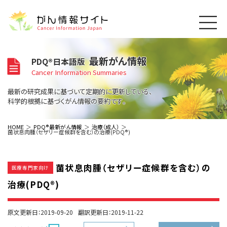
このサイトについて
最新がん情報
PDQ®日本語版
About Cancer Information Japan
Cancer Information Summaries
ご利用規約
がんの種類
最新の研究成果に基づいて定期的に更新している、
Cancer Types
プライバシーポリシー
科学的根拠に基づくがん情報の要約です。
お問い合わせ
脳神経
泌尿器
内分泌
最新がん情報
HOME
PDQ®最新がん情報
治療（成人）
菌状息肉腫（セザリー症候群を含む）の治療(PDQ®)
Summaries
寄附・協賛のお願い
眼
婦人科
原発不明
寄附・協賛一覧
頭頸部
皮膚
治療（成人）
がん用語辞書
小児
菌状息肉腫（セザリー症候群を含む）の
沿革
Dictionary
医療専門家向け
呼吸器
骨軟部
治療（小児）
支持療法と緩和ケア
治療(PDQ®)
関連リンク
支持療法と緩和ケア
乳腺
造血器
お知らせ一覧
補完代替医療
News
スクリーニング（検診）
消化管
AIDs関連
原文更新日：2019-09-20
翻訳更新日：2019-11-22
予防
肝胆膵
胚細胞
全般