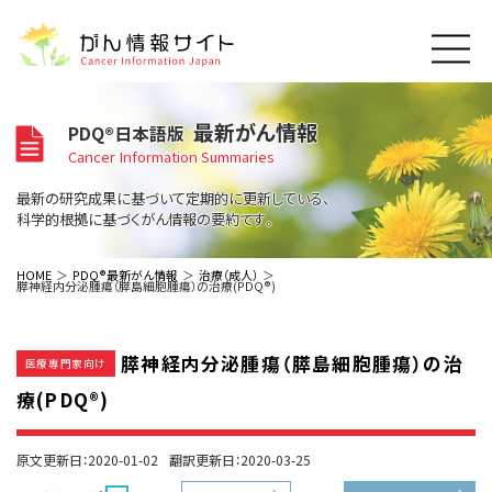
このサイトについて
最新がん情報
PDQ®日本語版
About Cancer Information Japan
Cancer Information Summaries
ご利用規約
がんの種類
最新の研究成果に基づいて定期的に更新している、
Cancer Types
プライバシーポリシー
科学的根拠に基づくがん情報の要約です。
お問い合わせ
脳神経
泌尿器
内分泌
最新がん情報
HOME
PDQ®最新がん情報
治療（成人）
膵神経内分泌腫瘍（膵島細胞腫瘍）の治療(PDQ®)
Summaries
寄附・協賛のお願い
眼
婦人科
原発不明
寄附・協賛一覧
頭頸部
皮膚
治療（成人）
がん用語辞書
小児
膵神経内分泌腫瘍（膵島細胞腫瘍）の治
沿革
Dictionary
医療専門家向け
呼吸器
骨軟部
治療（小児）
支持療法と緩和ケア
療(PDQ®)
関連リンク
支持療法と緩和ケア
乳腺
造血器
お知らせ一覧
補完代替医療
News
スクリーニング（検診）
消化管
AIDs関連
原文更新日：2020-01-02
翻訳更新日：2020-03-25
予防
肝胆膵
胚細胞
全般