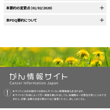
伝子、
腺房
Menin
の不活性化の結果として生じる下垂体前葉、副甲状腺、膵内分
分泌活性物質
腫瘍および症候群
標準治療法の選択肢：
標準治療法の選択肢：
切除後の補助療法に関する良好な対照試験は実施されていない。
a
標準治療法の選択肢：
[
5
]
細胞
AJCCから許諾を得て転載：Neuroendocrine Tumors of the Pancreas.In:
泌腺の腫瘍で構成される常染色体優性の多発性内分泌腫瘍1型（MEN1）遺
以前の治療後に再発または進行した膵神経内分泌腫瘍に対する治療は確
本要約の変更点（01/02/2020）
患者が経験する水様性下痢、低カリウム血症、無胃酸症の結果として起こる
Amin MB, Edge SB, Greene FL, et al., eds.:
AJCC Cancer Staging
F
膵ポリペプチド
複数のホルモン症候群
Manual
膵頭部の単発病変：
.8th ed. New York, NY: Springer, 2017, pp.407–19.
[
2
]
[
3
]
[
4
]
[
5
]
伝性症候群の一部として起こるものもある。
立されていない。
膵頭部または膵尾部の小さな単発病変：
さらなる治療の決定は、以下のような多くの因子に
MEN1症候群の一部である
[
1
]
[
4
]
[
1
]
[
2
]
[
3
]
[
4
]
膵頭部または膵尾部の小さな単発病変：
電解質および体液の問題を調整するために、即時の体液回復がしばしば必
[
1
]
[
2
]
[
3
]
[
4
]
転移に対する腫瘍減量手術
EC
5-HT
カルチノイド
b
上付き文字bの説明は
表5
の下部に示している。
場合、多発性の膵腫瘍がみられることがある。
よって異なる：
PDQがん情報要約は定期的に見直され、新情報が利用可能になり次第更
本PDQ要約について
要である。大量の体液および電解質の消失を改善するためにソマトスタチ
5-HT = セロトニン；ACTH = 副腎皮質刺激ホルモン；MSH = メラニン細胞刺激ホ
新される。本セクションでは、上記の日付における本要約最新変更点を記
ンアナログも使用される。患者の状態が安定すれば、原発腫瘍および所属
手術は転移性疾患がある状況でも役割を果たしている。転移性の機能性膵
ルモン；VIP = 血管作動性腸管ペプチド；WDHA = 水様性下痢、低カリウム血症、
膵島腫瘍には、（1種類以上の活性ホルモンを分泌する）機能性腫瘍と非機
無胃酸症。
a
述する。
リンパ節の切除が臨床的に限局した病変に対する第一選択治療である。治
神経内分泌腫瘍（NET）の症状は、減量手術により全腫瘍の負荷が低下する
表3．TNM分類におけるII期の定義
能性腫瘍がある。
本要約の目的
通常はホルモン分泌過多症状を呈する機能性腫瘍に
[
4
]
癒的切除が行えない局所進行または転移性疾患の症例では、血管作動性腸
ことで改善しうる。
は以下のものがある：
病
TNM
定義
膵神経内分泌腫瘍（膵島細胞腫瘍）に関する一般情報
核出術。
可能であれば、核出術。
可能であれば、核出術。
管ペプチドの過剰産生による特徴的な症状を緩和するために転移巣を含め
医療専門家向けの本PDQがん情報要約では、膵神経内分泌腫瘍（膵島細胞
期
特定のがん。
肝臓は膵NETからの転移がよくみられる部位である。NETの多くは増殖速
た減量手術および肉眼的病変の切除を検討すべきである。
（残りの一般
[
1
]
本文
で以下の記述が改訂された；膵神経内分泌腫瘍は膵臓の悪性疾患の
腫瘍）の治療について、包括的な、専門家の査読を経た、そして証拠に基づ
壁細胞迷走神経切断術とシメチジン。
b
II
T2、
T2 = 腫瘍が膵臓に限局しており
、2～4cm。
度が遅いため、肝転移は技術的に可能な場合はしばしば切除される。肉眼
的な原則の情報については、本要約の
治療法選択肢の概要
のセクションを
2％未満を占め、全般的な予後は、この腫瘍より一般的な膵外分泌腫瘍と比
いた情報を提供する。本要約は、がん患者を治療する臨床家に情報を与え
N0、
以前の治療。
N0 = 所属リンパ節に転移を認めない。
的肝転移巣をすべて切除できれば長期の生存が得られ、ホルモンを分泌す
M0
参照のこと。）
べて良好である（引用、参考文献2としてAmerican Joint Committee on
支援するための情報資源として作成されている。これは医療における意思
胃全摘術（現在の治療法の出現によって、まれにしか
M0 = 遠隔転移を認めない。
る機能性腫瘍によって症状がみられる症例では、症状緩和が得られる。
[
6
]
Cancer[AJCC]）。
決定のための公式なガイドラインまたは推奨事項を提供しているわけでは
使用されない）。
ガストリノーマ。
再発部位。
核出術を行えない膵頭部の大きな病変：
b
[
1
]
[
2
]
[
3
]
[
4
]
核出術を行えない膵頭部の大きな病変：
[
1
]
[
2
]
[
3
]
[
4
]
T3、
T3 = 腫瘍が膵臓に限局しており
、4cmを超える；
または
腫瘍が十
機能性腫瘍の症状のほとんどは、こうした減量手術に反応する。良好な生
ソマトスタチノーマ
ない。
N0、
二指腸あるいは総胆管に浸潤している。
存率のどの程度が患者選択の因子（例、基本的な患者の状態、転移の範囲、
膵神経内分泌腫瘍（膵島細胞腫瘍）の病期情報
M0
インスリノーマ。
個々の患者の考慮事項。
N0 = 所属リンパ節に転移を認めない。
遅い倍加時間など）によるものであるかは不明である。
技術的に可能であれば、完全切除が選択すべき治療法である。しかしなが
査読者および更新情報
M0 = 遠隔転移を認めない。
病期情報
が2017年度用に更新された（引用、参考文献1としてAJCC）。
ら、転移のために治癒的切除がしばしば行えず、緩和目的の腫瘍減量手術
グルカゴノーマ。
本サイトには日本国内では認められていない医療情報も含まれます。
T = 原発腫瘍；N = 所属リンパ節；M = 遠隔転移。
肝転移を管理するためのさまざまな代替アプローチが報告されており、ゼ
が症状を軽減するために考慮される。
本サイトのご利用によって万一損害を被られましても、当機関は一切責任を負うことはでき
（残りの一般的な原則の情報につ
[
1
]
十二指腸の単発病変または多発性病変：
本要約は
本要約は編集作業において米国国立がん研究所（NCI）とは独立した
a
PDQ Adult Treatment Editorial Board
[
2
]
が作成と内容の更新を
[
3
]
[
4
]
[
5
]
PDQ
膵頭十二指腸切除術。
AJCCから許諾を得て転載：Neuroendocrine Tumors of the Pancreas.In:
膵頭十二指腸切除術。
ルフォーム塞栓または肝動脈化学塞栓療法
、放射性マイクロスフィアを
[
7
]
ません。診断・治療の決定の際は十分ご留意ください。詳しくは
こちら。
ソマトスタチノーマ。
いては、本要約の
治療法選択肢の概要
のセクションを参照のこと。）
Amin MB, Edge SB, Greene FL, et al., eds.:
AJCC Cancer Staging
行っており、編集に関してはNCIから独立している。本要約は独自の文献レ
Adult Treatment Editorial Board
により定期的に見直され、随時更新され
用いた放射線塞栓療法
、ラジオ波焼灼術、凍結融解壊死療法、
[
8
]
[
9
]
[
10
]
Manual
.8th ed. New York, NY: Springer, 2017, pp.407–19.
技術的に実施できれば、再発した局所腫瘍または転移病変の再切除を試み
ビューを反映しており、NCIまたはNIHの方針声明を示すものではない。
る。本要約は独自の文献レビューを反映しており、NCIまたは米国国立衛生