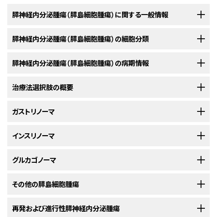
膵神経内分泌腫瘍（膵島細胞腫瘍）に関する一般情報
膵神経内分泌腫瘍（膵島細胞腫瘍）の細胞分類
発生率および死亡率
膵神経内分泌腫瘍（膵島細胞腫瘍）の病期情報
膵神経内分泌腫瘍（NET）はまれながんであり、米国では毎年約1,000例が
表1．膵内分泌腫瘍
新規症例と診断される。
膵神経内分泌腫瘍は膵臓の悪性疾患の2％未
[
1
]
治療法選択肢の概要
満を占め、全般的な予後は、この腫瘍より一般的な膵外分泌腫瘍と比べて
膵島
分泌活性物質
腫瘍および症候群
米国がん合同委員会（AJCC）の病期分類とTNMの定義
良好である。
細胞
[
1
]
[
2
]
ガストリノーマ
AJCCは、膵神経内分泌腫瘍（膵島細胞腫瘍）を定義するためにTNM（腫瘍、
α
グルカゴン
グルカゴノーマ（糖尿病、皮膚炎）
限局性腫瘍
発生機序
リンパ節、転移）分類による病期判定を指定している。
β
インスリン
インスリノーマ（低血糖症）
[
1
]
治療方法は、しばしば術前の局在診断の結果および試験開腹時の所見に基
インスリノーマ
δ
ソマトスタチン
ソマトスタチノーマ（軽度の糖尿病）；下
膵内分泌腫瘍の一次管理は、技術的および医学的に実施可能な場合、根治
膵内分泌の腫瘍は、膵NETと総称される腫瘍細胞型の集まりである。これ
痢/脂肪便；胆石
づく。診査時、これらの腫瘍の85％がgastrinoma triangleにみられ、40％
目的の外科的切除を含む治療である。これらの腫瘍はまれであるため、外
a
表2．TNM分類におけるI期の定義
らの腫瘍は膵島細胞を起源とする。膵神経内分泌腫瘍の組織学的外観は
D
ガストリン
ガストリノーマ（消化性潰瘍疾患）
は膵表面、40％は膵外にある。膵実質内にみられるのはわずか15％であ
可能な場合は、開腹術または腹腔鏡検査による根治目的の外科的切除が、
グルカゴノーマ
科的アプローチはランダム化比較試験よりもむしろケースシリーズおよび専
消化管カルチノイドに類似または一致する場合があるが、基礎を成す生物学
A→D
VIPおよび/または他の不明な
WDHA
病期
TNM
定義
る。経皮経肝静脈サンプリングにより、単発の散発性ガストリノーマの正確
選択すべき治療法である。悪性腫瘍に対しては、遠隔転移がなければ一括
門家の意見に基づいている。
以下に示す外科的選択肢は、単一施設で
[
1
]
メディエータ
の違いおよびおそらく治療薬への反応の違いから、異なる疾患実体として治
b
な局在がときに得られる。切除（技術的に可能であれば、個々の腫瘍の核出
I
T1、N0、M0
T1 = 腫瘍が膵臓に限局しており
、2cm未満。
リンパ節郭清が実施されるため、腫瘍が悪性であると疑われる場合には、外
報告されたレトロスペクティブシリーズに基づいている。
[
証拠レ
他の膵神経内分泌腫瘍と同様に、外科的切除が治療の中心であり、疾患が
その他の膵島細胞腫瘍
[
2
]
[
3
]
[
4
]
5-HT
カルチノイド
療および研究すべきであると示唆されている。
[
3
]
術）、および肝転移がみられる場合であってもその切除によって、長期的治癒
N0 = 所属リンパ節に転移を認めない。
科的開腹アプローチが用いられる。術中超音波検査は腫瘍範囲の確認およ
ベル：3iiD
または
3iiiD
]
転移性の場合でも生存の延長が可能である。転移巣の切除も可能な場合
ACTH
クッシング病
または疾患制御が得られる。
M0 = 遠隔転移を認めない。
[
1
]
び他の解剖学的構造物との関係の確認に役立つ。
[
1
]
には考慮される。
[
1
]
再発および進行性膵神経内分泌腫瘍
ほとんどの膵NETは散発性であるが、染色体11q13に位置する腫瘍抑制遺
MSH
過剰色素沈着
VIP産生腫瘍
補助療法の有益性は証明されていないため、研究段階にある。腫瘍の完全
T = 原発腫瘍；N = 所属リンパ節；M = 遠隔転移。