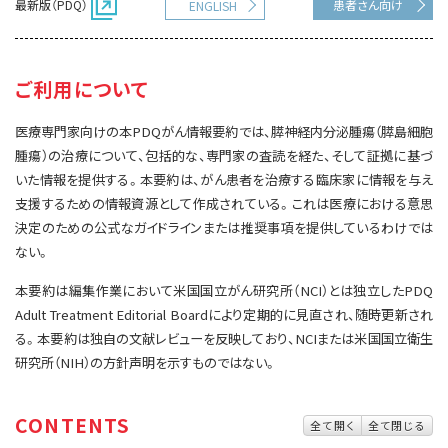
最新版（PDQ）
患者さん向け
ENGLISH
サイト内検索
お問い合わせ
遺伝学的情報
統合、代替、補完療法
ご利用について
医療専門家向けの本PDQがん情報要約では、膵神経内分泌腫瘍（膵島細胞
腫瘍）の治療について、包括的な、専門家の査読を経た、そして証拠に基づ
いた情報を提供する。本要約は、がん患者を治療する臨床家に情報を与え
支援するための情報資源として作成されている。これは医療における意思
決定のための公式なガイドラインまたは推奨事項を提供しているわけでは
ない。
本要約は編集作業において米国国立がん研究所（NCI）とは独立したPDQ
Adult Treatment Editorial Boardにより定期的に見直され、随時更新され
る。本要約は独自の文献レビューを反映しており、NCIまたは米国国立衛生
研究所（NIH）の方針声明を示すものではない。
CONTENTS
全て開く
全て閉じる