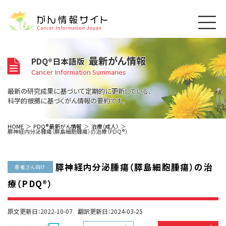
このサイトについて
最新がん情報
PDQ®日本語版
About Cancer Information Japan
Cancer Information Summaries
ご利用規約
がんの種類
最新の研究成果に基づいて定期的に更新している、
Cancer Types
プライバシーポリシー
科学的根拠に基づくがん情報の要約です。
お問い合わせ
脳神経
泌尿器
内分泌
最新がん情報
HOME
PDQ®最新がん情報
治療（成人）
膵神経内分泌腫瘍（膵島細胞腫瘍）の治療（PDQ®）
Summaries
寄附・協賛のお願い
眼
婦人科
原発不明
寄附・協賛一覧
頭頸部
皮膚
治療（成人）
がん用語辞書
小児
膵神経内分泌腫瘍（膵島細胞腫瘍）の治
沿革
Dictionary
患者さん向け
呼吸器
骨軟部
治療（小児）
支持療法と緩和ケア
療（PDQ®）
関連リンク
支持療法と緩和ケア
乳腺
造血器
お知らせ一覧
補完代替医療
News
スクリーニング（検診）
消化管
AIDs関連
原文更新日：2022-10-07
翻訳更新日：2024-03-25
予防
肝胆膵
胚細胞
全般