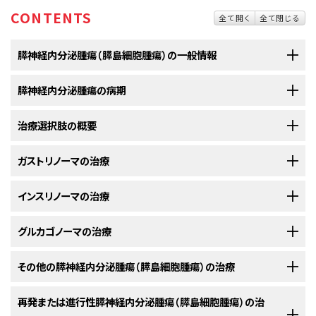
CONTENTS
全て開く
全て閉じる
膵神経内分泌腫瘍（膵島細胞腫瘍）の一般情報
膵神経内分泌腫瘍の病期
膵神経内分泌腫瘍は、膵臓のホルモンを生産する細胞（膵島細胞）に
発生します。
治療選択肢の概要
がんの治療計画は、膵臓内でNETが見つかった位置やその腫瘍が拡
膵臓
は全長約15cm（約6インチ）の
腺
で、細長い洋ナシを横にしたような形を
がっているかどうかに基づいて決定されます。
しています。幅の広い方の端は膵頭部、中央部は膵体部、幅の狭い方の端
ガストリノーマの治療
膵NETの患者さんには様々な治療法が存在します。
は膵尾部と呼ばれます。膵臓は
胃
の後方、
脊椎
の前方に位置しています。
がん
の
膵臓
内での拡がりや他の部位への転移の有無を調べる過程は、
病期
分類
と呼ばれます。
膵神経内分泌腫瘍
（NET）の
診断
に用いられる検査や手
以下の治療法に関する情報については、
インスリノーマの治療
治療選択肢の概要
のセクションを
膵神経内分泌腫瘍
（NET）の患者さんは、様々な治療を受けることができま
技の結果は、がんが拡がっているかどうかを調べるためにも利用されます。
ご覧ください。
す。そのなかには
標準治療
（現在使用されている治療法）もあれば、
臨床試
検査とその方法については、
一般的な情報
のセクションを参照してくださ
以下の治療法に関する情報については、
グルカゴノーマの治療
治療選択肢の概要
のセクションを
験
において検証中のものもあります。治療法の臨床試験とは、既存の治療
ガストリノーマ
の治療法には
支持療法
と以下のものがあります：
い。
ご覧ください。
法を改良したり、
がん
患者さんの新しい治療法に関する情報を集めたりする
ための
調査研究
です。複数の臨床試験で現在の標準治療より新しい治療法
以下の治療法に関する情報については、
その他の膵神経内分泌腫瘍（膵島細胞腫瘍）の治療
治療選択肢の概要
のセクションを
膵NETには標準的な
病期分類システム
が存在せず、治療計画には利用され
インスリノーマ
の治療法には以下のようなものがあります：
のほうが良好であることが明らかになった場合は、その新しい治療法が標準
ご覧ください。
ません。膵NETの治療法は以下の点に基づいて決定されます：
治療となります。患者さんは臨床試験への参加を検討してもよいでしょう。
以下の治療法に関する情報については、
再発または進行性膵神経内分泌腫瘍（膵島細胞腫瘍）の治
治療選択肢の概要
のセクションを
治療法には以下のようなものがあります：
臨床試験の中にはまだ治療を始めていない患者さんのみを対象としている