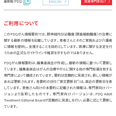
最新版（PDQ）
医療専門家向け
ENGLISH
サイト内検索
お問い合わせ
遺伝学的情報
統合、代替、補完療法
ご利用について
このPDQがん情報要約では、膵神経内分泌腫瘍（膵島細胞腫瘍）の治療に
関する最新の情報を記載しています。患者さんとそのご家族および介護者
に情報を提供し、支援することを目的としています。医療に関する決定を行
うための正式なガイドラインや推奨を示すものではありません。
PDQがん情報要約は、編集委員会が作成し、最新の情報に基づいて更新し
ています。編集委員会はがんの治療やがんに関する他の専門知識を有する
専門家によって構成されています。要約は定期的に見直され、新しい情報が
あれば更新されます。各要約の日付（"原文更新日"）は、直近の更新日を表
しています。患者さん向けの本要約に記載された情報は、専門家向けバー
ジョンより抜粋したものです。専門家向けバージョンは、PDQ Adult
Treatment Editorial Boardが定期的に見直しを行い、必要に応じて更新し
ています。