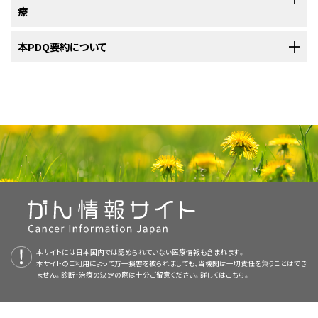
ご覧ください。
胃酸
の量が多すぎるために起こる
症状
の場合、治療には胃で
療
ものもあります。
作られる酸の量を減らす
薬物
が用いられます。
VIP産生腫瘍の治療法には以下のようなものがあります：
膵
頭部または膵尾部に発生した単一の小さな
腫瘍
の治療法
以下の治療法に関する情報については、
本PDQ要約について
治療選択肢の概要
のセクションを
以下のような治療法が用いられます：
がんが
膵臓
内の1ヵ所のみで発見されたかどうか。
膵
頭部に発生した単一の
腫瘍
に対しては以下の治療法が使用
は、通常、腫瘍を切除する
手術
です。
ご覧ください。
されます：
膵
頭部または膵尾部に発生した単一の小さな
腫瘍
の治療法
がんが膵臓内の数ヵ所で発見されたかどうか。
手術
膵頭部に発生し、手術では切除できない単一の大きな腫瘍の
PDQについて
治療中に増殖を続けている、または
再発
した（再び現れた）
膵神経内分泌腫
は、通常、腫瘍を切除する
手術
です。
治療法は、通常、
膵頭十二指腸切除術
（膵頭部、
胆嚢
、周辺の
リ
瘍
（NET）の治療法には以下のようなものがあります：
体から失われた水分と
電解質
を補充する補
液
と
ホルモン療
がんが膵臓の周辺の
リンパ節
や
肝臓
、
肺
、
腹膜
、骨などの部位
腫瘍
の摘出手術が行われる場合があります。以下の
腫瘍の摘出
手術
。
手術
法のいずれかが用
PDQ（Physician Data Query：医師データ照会）は、米国国立がん研究所が
ンパ節
のほか、
胃
、
小腸
、
胆管
の一部を切除する手術）です。
膵頭部に発生し、手術では切除できない単一の大きな腫瘍の
法
。
に拡がっているかどうか。
いられます：
提供する総括的ながん情報データベースです。PDQデータベースには、が
治療法は、通常、
膵頭十二指腸切除術
（膵頭部、
胆嚢
、周辺の
リ
胃の
細胞
による酸の生産を引き起こす
神経
を切除す
んの予防や発見、遺伝学的情報、治療、支持療法、補完代替医療に関する最
膵体部または膵尾部に発生した単一の大きな腫瘍の治療法
ンパ節
のほか、
胃
、
小腸
、
胆管
の一部を切除する手術）です。
腫瘍
と周辺
リンパ節
を摘出する
手術
。
る手術と、胃酸を減らす薬物を用いた治療。
新かつ公表済みの情報を要約して収載しています。ほとんどの要約につい
画像を拡大する
は、通常、
膵体尾部切除術
（膵体部および膵尾部を切除する手
て、2つのバージョンが利用可能です。専門家向けの要約には、詳細な情報
術）です。
膵臓に発生した複数の腫瘍の治療法は、通常、腫瘍を切除する
腫瘍
の摘出
手術
。
腫瘍を完全には切除できない場合や、体内の遠く離れた部位
胃全体を切除する手術（まれ）。
膵臓の解剖図。膵臓は頭部、体部、尾部の3つの部分からなりま
が専門用語で記載されています。患者さん向けの要約は、理解しやすい平
手術か、膵体部および膵尾部を切除する手術です。
に転移がみられる場合は、できるだけ多くの腫瘍を切除する手
体内でのがんの拡がり方は3種類に分けられます。
核出術
：腫瘍のみを切除する手術。この手術は、がんが
膵臓
内
す。腹部の胃、小腸、その他の臓器の近くに位置します。
膵臓に発生した複数の腫瘍の治療法は、通常、膵頭部の腫瘍
化学療法
。
易な表現を用いて書かれています。いずれの場合も、がんに関する正確か
術。この方法は、
症状
を緩和し、
生活の質
を改善するための
緩
の1ヵ所のみで発生した場合に実施されます。
と膵体部および膵尾部を切除する手術です。
手術で腫瘍を切除できない場合、以下のような治療が行われま
つ最新の情報を提供しています。また、ほとんどの要約は
スペイン語
版も利
がんは
組織
、
リンパ系
、
血液
を介して拡がります：
膵体部または膵尾部に発生した単一の腫瘍の治療法は、通
和療法
です。
ホルモン療法
。
本サイトには日本国内では認められていない医療情報も含まれます。
す：
用可能です。
常、膵体部または膵尾部を切除する手術です。
膵頭十二指腸切除術
：膵頭部、
胆嚢
、周辺の
リンパ節
のほか、
本サイトのご利用によって万一損害を被られましても、当機関は一切責任を負うことはでき
手術で腫瘍を切除できない場合、以下のような治療が行われま
膵臓には次の2種類の
細胞
があります：
リンパ節や体の他の部位に転移した腫瘍の場合、以下のような
ません。診断・治療の決定の際は十分ご留意ください。詳しくは
こちら。
胃
、
小腸
、
胆管
の一部を切除対象とする手術法。
消化
液や
イン
PDQはNCIが提供する1つのサービスです。NCIは、米国国立衛生研究所
標的療法
。
す：
膵臓に発生した複数の腫瘍の治療法は、通常、膵体部または
治療が行われます：
スリン
を十分に生産できる量の膵臓が残されます。この手技で
（National Institutes of Health：NIH）の一部であり、NIHは連邦政府にお
併用化学療法
。
膵尾部を切除する手術です。手術後に腫瘍が残存している場
は、患者さんの
肝転移
の場合：
状態
に応じて
臓器
が切除されます。
ウィップル
ける生物医学研究の中心機関です。PDQ要約は独立した医学文献のレ