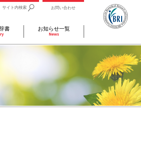
サイト内検索
お問い合わせ
辞書
お知らせ一覧
ry
News
IDs関連
小児
関連リンク
細胞
支持療法と緩和ケア
分泌
補完代替医療
発不明
全般