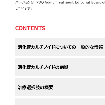
バージョンは、PDQ Adult Treatment Editorial
しています。
CONTENTS
消化管カルチノイドについての一般的な情報
消化管カルチノイドは、消化管の内壁に形
消化管カルチノイドの病期
消化管
は体の
消化器系
の一部です。食物の
消化
に
素
（
ビタミン
、
ミネラル
、
炭水化物
、脂肪、
蛋白
、水分
消化管カルチノイドが診断されると、がん
治療選択肢の概要
る役割を担っています。消化管は以下の
臓器
などで
ているのか、体の他の部位にまで拡がって
検査を行います。