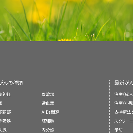
リンパ系。がんがリンパ系に侵入し、リンパ
骨や
脳
、
脊髄
に転移している
がん
に対する
外
んどは消化管内に認められます。神経内分泌細胞
載しています。ほとんどの要約について、2つのバ
についての
一般的な情報
もご覧いただけます。
がん標的療法（英語）
ラジオ波焼灼術
：がん
細胞
を殺す高エネルギ
して、そこで
腫瘍
（
転移性
腫瘍）を形成します。
際に使われる筋肉を調整するホルモンを生成します
の要約には、詳細な情報が専門用語で記載されて
NCIの
臨床試験検索
から、現在患者さんを受け入れ
を放出する小さな電極を擁した特殊な探針を
新しい治療法の
臨床試験
への参加。
1～2cmの腫瘍に対する最良の治療法は明らかに
生成し体内に放出することがあります。
しやすい平易な表現を用いて書かれています。い
すことができます（なお、このサイトは日本語検索
するか、あるいは
腹部
を
切開
して挿入します。
血液。がんが血液中に侵入し、血管を通って
うなものがあります：
最新の情報を提供しています。また、ほとんどの要
類、患者さんの年齢、試験が実施される場所から
消化管カルチノイドはまれな腫瘍で、ほとんどの場
NCIの
臨床試験検索
から、現在患者さんを受け入れ
で腫瘍（転移性腫瘍）を形成します。
についての
肝
移植
一般的な情報
：肝臓全体を摘出し、健康な
もご覧いただけます。
ドナー
の肝
米国国立がん研究所が提供している一般的な
が
は、小腸、直腸、
虫垂
で発生します。ときには複数の
すことができます（なお、このサイトは日本語検索
PDQはNCIが提供する1つのサービスです。NCIは
下をご覧ください：
類、患者さんの年齢、試験が実施される場所から
Institutes of Health：NIH）の一部であ
肝転移
肝動脈
塞栓
：肝臓に
血液
を運ぶ主な
血管
であ
消化管カルチノイドや他の種類の
カルチノイド
に関
についての
心機関です。PDQ要約は独立した医学文献のレ
一般的な情報
もご覧いただけます。
方法。肝臓への血流を止めることによって、
内視鏡手術（切除術）。
PDQ
要約をご覧ください。
肝臓
に転移したがんの治療法には以下のようなもの
り、NCIまたはNIHの方針声明ではありません。
転移性腫瘍は、原発腫瘍と同じ種類の腫瘍です。例
を助けます。
直腸の一部を取り除く手術（切除術）。
転移した場合、肝臓にできた腫瘍細胞は、実際は
がんの種類
最新が
本要約の目的
がんについて（英語）
疾患は転移性消化管カルチノイドであり、
肝がん
で
腹部を切開して、肛門、直腸、および一部の結
脳神経
骨軟部
治療（成人
非小細胞肺がんの治療
このPDQがん情報要約では、成人消化管カルチ
病期分類（英語）
肝臓から腫瘍を切除する手術（
局所
切除
術）。
眼
造血器
治療（小児
がんの治療計画は、カルチノイドが見つか
放射線療法
載しています。患者さんとそのご家族および介護
頭頸部
AIDs関連
支持療法
瘍かどうかによって異なります。
膵神経内分泌腫瘍（膵島細胞腫瘍）の治療
化学療法：がんの患者さんへの支援（英語）
肝動脈
塞栓術
。
的としています。医療に関する決定を行うための
放射線療法
は高エネルギー
X線
などの
放射線
を利
呼吸器
胚細胞
スクリーニ
ではありません。
多くのがんの場合、治療計画を立てるためには、
NCIの
臨床試験検索
から、現在患者さんを受け入れ
直腸がんの治療
を図る治療法です。放射線療法には2種類のものが
放射線療法：がんの患者さんへの支援（英語）
乳腺
内分泌
予防
凍結手術
。