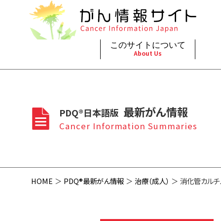
このサイトについて
About Us
脳神
治療（
ご利
このサイトについて
がんの種類
最新がん情報
眼
治療（
最新がん情報
PDQ®日本語版
プライ
About Cancer Information Japan
Cancer Types
Summaries
頭頸
支持療
Cancer Information Summaries
お問
呼吸
スクリ
HOME
PDQ®最新がん情報
治療（成人）
消化管カルチノ