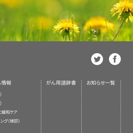
管を通って体内の他の部位へ移動
照射療法
。
は、消化液や食物を胃から
腸
に送る
ージョンが利用可能です。専門家向け
ーの
電波
（マイクロ波と似ている）
。消化管カルチノイドも、ホルモンを
います。患者さん向けの要約は、理解
ているNCI支援のがん臨床試験を探
使用。その探針を皮膚から挿入
なっていません。治療法には以下のよ
ずれの場合も、がんに関する正確かつ
に対応しておりません。）。がんの種
体内の他の部位へ移動して、そこ
約は
スペイン語
版も利用可能です。
、臨床試験を検索できます。臨床試験
合、非常にゆっくり増殖します。大半
ているNCI支援のがん臨床試験を探
臓で置き換える手術。
ん
情報とその他の資源については、以
腫瘍
ができる場合もあります。
に対応しておりません。）。がんの種
、米国国立衛生研究所（National
、臨床試験を検索できます。臨床試験
り、NIHは連邦政府における生物医学研究の中
る肝動脈を塞栓（ブロック）する
する詳しい情報については、以下の
ビューに基づいて作成されたものであ
そこで増殖するがん細胞を殺すの
があります：
えば、消化管カルチノイドが
肝臓
に
消化管カルチノイドの細胞です。この
ん情報
がん用語辞書
お知らせ一覧
はありません。
腸を切除する手術（切除術）。
）
ノイドの治療に関する最新の情報を記
）
った場所や手術で摘出可能な腫
者に情報を提供し、支援することを目
と緩和ケア
正式なガイドラインや推奨を示すもの
用して、がん細胞の死滅や増殖阻止
ング（検診）
がんの病期を把握することが重要で
ているNCI支援のがん臨床試験を探
あります：