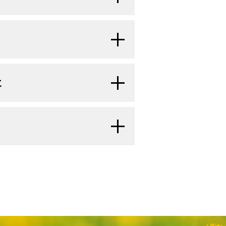
除術）。付近の
リンパ節
も切除し
者さんには、以下の治療法が実施さ
うなものがあります：
に侵入して拡がります。がんは
リ
肢の概要
のセクションをご覧くださ
。
として、結腸の一部と付近の
リン
在する小さな
腫瘍
を切除する手
て拡がります。がんは
血管
を介
肢の概要
のセクションをご覧くださ
る小腸の最後の部分）内の消化管カル
、ときには
十二指腸
に到達させま
に
通常、
症状
を緩和し、
生活の質
を高め
：
瘍
組織
を切除するための用具を
ているNCI支援のがん臨床試験を探
部分）の腫瘍を切除する手術（切
のがあります：
で拡がっている腫瘍の手術（切除
に対応しておりません。）。がんの種
ものがあります：
ているNCI支援のがん臨床試験を探
ノイドに関する詳しい情報について
：
、臨床試験を検索できます。臨床試験
する
に対応しておりません。）。がんの種
除する手術。
拡がることがあります。
、臨床試験を検索できます。臨床試験
る
膜
を切除する手術。付近の
リン
、特に虫垂、小腸、直腸に多
出する手術。近くの
リンパ節
を切
ます。がん
細胞
は発生した場所（
原発
）。
術）。
す。
の
結腸
を切除する手術。
ている場合は、腸と腹壁の後部
英語）
の組織を凍結させ破壊する治療
タ照会）は、米国国立がん研究所が提供する総
ているNCI支援のがん臨床試験を探
。器具を治療部位に導くために
細胞
（
神経細胞
や
ホルモン
産生細胞に
ースには、がんの予防や発見、遺伝学
に対応しておりません。）。がんの種
腹部
の全体に散在していますが、ほと
最新かつ公表済みの情報を要約して収
、臨床試験を検索できます。臨床試験