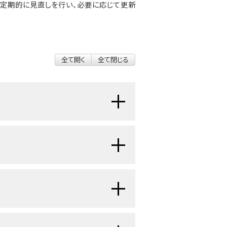
 Boardが定期的に見直しを行い、必要に応じて更新
全て開く
全て閉じる
成されるがんの一種です。
関与し、食物から体が使用する
栄養
）を吸収して、老廃物を体外に排出す
細胞が胃や腸の中だけに拡がっ
構成されています：
いるのかを明らかにするための