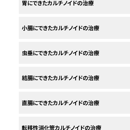
消化管カルチノイドの患者さんには様々な
胃にできたカルチノイドの治療
がん
の拡がりの程度を調べていくためのプロセスは
集められた情報を基にして
病期
が判定されます。
消化管カルチノイドの患者さんには様々な治療法
胃
。
以下の治療法に関する情報については、
治療選択
た検査や手技の結果は、病期分類に用いられるこ
在使用されている治療法）もあれば、
臨床試験
にお
小腸にできたカルチノイドの治療
い。
についての説明は、
一般的な情報
のセクションを
小腸
（
十二指腸
、
空腸
、
回腸
）。
法の臨床試験とは、既存の治療法を改良したり、
が
している
細胞
（
がん
細胞など）が存在していないか
について情報を集めたりすることを目的とした
調査
胃
内の
消化管（GI）カルチノイド
の治療法には以下の
結腸
。
れることがあります。ごく少量の
以下の治療法に関する情報については、
放射性
物質を
治療選択
静脈
標準治療より新しい治療法のほうが良好であるこ
虫垂にできたカルチノイドの治療
らせます。この放射性物質にはがんが生じている
い。
い治療法が標準治療となります。患者さんは臨床
直腸
。
れを
スキャナ
を用いて検出します。
う。臨床試験の中にはまだ治療を始めていない患
十二指腸
（
胃
とつながっている
小腸
の最初の部分）
以下の治療法に関する情報については、
治療選択
あります。
の治療法は明らかになっていません。治療法には以
結腸にできたカルチノイドの治療
小さい
腫瘍
の
内視鏡
手術
（
切除
術）。
い。
体内でのがんの拡がり方は3種類に分けら
標準治療として以下の4種類が用いられてい
胃の一部か全部を切除する手術（切除術）。
虫垂
内の
消化管カルチノイド
の治療法には以下のよ
がんは
組織
、
リンパ系
、
血液
を介して拡がります：
以下の治療法に関する情報については、
治療選択
拡がっている腫瘍、または増殖と拡がりが速
直腸にできたカルチノイドの治療
い。
切除することがあります。
手術
小さい
腫瘍
の
内視鏡
手術
（
切除
術）。
結腸
内の
消化管カルチノイド
の治療法には以下のよ
以下の治療法に関する情報については、
治療選択
通常、消化管カルチノイドの治療では、
手術
が行わ
少し大きくなった腫瘍を切除する手術（
局所
切
転移性消化管カルチノイドの治療
虫垂を切除する
手術
（
切除
術）。
組織。がんは発生した場所から隣接する領域