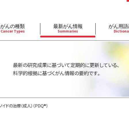
がんの種類
最新がん情報
がん用語
Cancer Types
Summaries
Dictiona
経
成人）
乳腺
婦人科
予防
A
用規約
寄附・協賛のお願い
小児）
消化管
皮膚
遺伝学的情報
胚
最新の研究成果に基づいて定期的に更新している、
バシーポリシー
寄附・協賛一覧
部
法と緩和ケア
肝胆膵
骨軟部
統合、代替、補完療法
内
科学的根拠に基づくがん情報の要約です。
い合わせ
沿革
器
ーニング（検診）
泌尿器
造血器
原
イドの治療（成人）（PDQ®）