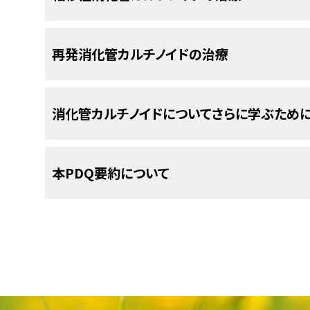
い。
ます：
腫瘍と付近の
リンパ節
を切除する手術。
虫垂とともに、右側の
結腸
を切除する手術（切
胃に消化管カルチノイドが生じた
MEN1症候群
の患
直腸
内の
消化管カルチノイド
の治療法には以下のよ
リンパ系。がんは発生した場所からリンパ系
以下の治療法に関する情報については、
治療選択
ます。
れることもあります：
ンパ管
を介して体内の他の部位へ移動します
再発消化管カルチノイドの治療
できるだけ多くの
がん
を摘出することを目的
い。
パ節
を切除する
手術
（
切除
術）。
内視鏡的
切除
術：
消化管
の内壁の内部に存
血液。がんは発生した場所から血液に侵入し
遠隔転移
以下の治療法に関する情報については、
治療選択
空腸
（小腸の中間部）や
回腸
（
結腸
につながってい
術。
内視鏡
を口から挿入し、
食道
を経て
胃
や
して体内の他の部位へ移動します。
消化管カルチノイドについてさらに学ぶため
1
cm
より小さい
腫瘍
の
内視鏡
手術
（
切除
術）。
遠隔転移
い。
している
消化管カルチノイド
の治療法は、
チノイドの治療法には以下のようなものがあります
す。内視鏡とは、観察用のライトと
レンズ
、腫
NCIの
臨床試験検索
から、現在患者さんを受け入れ
十二指腸
（胃とつながっている
小腸
の最初の
るための
緩和療法
です。治療法には以下のようなも
備えた細いチューブ状の装置です。
2cmより大きい腫瘍または
直腸
壁の筋層ま
すことができます（なお、このサイトは日本語検索
再発
消化管カルチノイド
の治療法には以下のような
除術）。
NCIの
臨床試験検索
から、現在患者さんを受け入れ
米国国立がん研究所
が提供している消化管カルチ
術）。これには以下のいずれかが考えられます
類、患者さんの年齢、試験が実施される場所から
画像を拡大
本PDQ要約について
すことができます（なお、このサイトは日本語検索
局所
切除
：腫瘍と周囲の少量の正常組織を切
は、以下をご覧ください：
ホルモン療法
。
がんは発生した場所から体内の他の部位に
についての
一般的な情報
もご覧いただけます。
類、患者さんの年齢、試験が実施される場所から
腫瘍とともに、
腸
と
腹
壁の後部をつないでい
消化管カルチノイドは消化管の内壁に生じ
切除
：がんを含む
臓器
の一部または全てを摘
についての
直腸の一部を取り除く手術；または
一般的な情報
もご覧いただけます。
がんが体内の他の部位に拡がることを
転移
と呼び
できるだけ多くの
腫瘍
を切除する
手術
（
切除
術
パ節
も切除します。
くみられます。
除することもあります。
PDQについて
腫瘍
の一部か全部を取り除く
手術
（
局所
切除
腫瘍
）から分離し、リンパ系や血液を介して移動しま
腹部
を
切開
して、
肛門
、直腸、および一部
ホルモン療法
。
腫瘍が残存している場合や腫瘍が増殖を続け
凍結手術
消化管カルチノイドについてのホームページ（
：専用の装置を用いて
カルチノイド
PDQ（Physician Data Query：医師デー
新しい治療法の
臨床試験
への参加。
NCIの
臨床試験検索
から、現在患者さんを受け入れ
をつないでいる膜を切除する再手術。
法。この種の治療は凍結療法とも呼ばれます
消化管カルチノイド
は、特定の種類の
神経内分泌
括的ながん情報データベースです。PDQデータベ
すことができます（なお、このサイトは日本語検索
放射性医薬品
療法
。
がん治療における凍結手術（英語）
超音波
を用いることがあります。
似た細胞）から発生します。これらの細胞は胸部と
的情報、治療、支持療法、補完代替医療に関する
類、患者さんの年齢、試験が実施される場所から
ホルモン療法
。