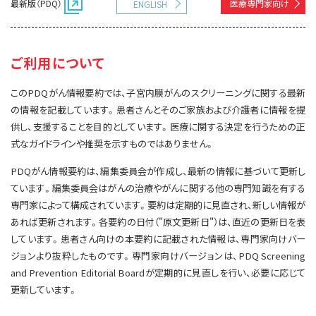
最新版（PDQ）
医療専門家向け
ENGLISH
サイト内検索
お問い合わせ
遺伝学的情報
統合、代替、補完療法
ご利用について
このPDQがん情報要約では、子宮内膜がんのスクリーニングに関する最新
の情報を記載しています。患者さんとそのご家族および介護者に情報を提
供し、支援することを目的としています。医療に関する決定を行うための正
式なガイドラインや推奨を示すものではありません。
PDQがん情報要約は、編集委員会が作成し、最新の情報に基づいて更新し
ています。編集委員会はがんの治療やがんに関する他の専門知識を有する
専門家によって構成されています。要約は定期的に見直され、新しい情報が
あれば更新されます。各要約の日付（"原文更新日"）は、直近の更新日を表
しています。患者さん向けの本要約に記載された情報は、専門家向けバー
ジョンより抜粋したものです。専門家向けバージョンは、PDQ Screening
and Prevention Editorial Boardが定期的に見直しを行い、必要に応じて
更新しています。