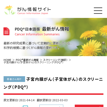
このサイトについて
最新がん情報
PDQ®日本語版
About Cancer Information Japan
Cancer Information Summaries
ご利用規約
がんの種類
最新の研究成果に基づいて定期的に更新している、
Cancer Types
プライバシーポリシー
科学的根拠に基づくがん情報の要約です。
お問い合わせ
脳神経
泌尿器
内分泌
最新がん情報
HOME
PDQ®最新がん情報
スクリーニング（検診）
子宮内膜がん（子宮体がん）のスクリーニング（PDQ®）
Summaries
寄附・協賛のお願い
眼
婦人科
原発不明
寄附・協賛一覧
頭頸部
皮膚
治療（成人）
がん用語辞書
小児
子宮内膜がん（子宮体がん）のスクリーニ
沿革
Dictionary
患者さん向け
呼吸器
骨軟部
治療（小児）
支持療法と緩和ケア
ング（PDQ®）
関連リンク
支持療法と緩和ケア
乳腺
造血器
お知らせ一覧
補完代替医療
News
スクリーニング（検診）
消化管
AIDs関連
原文更新日：2021-04-14
翻訳更新日：2022-03-03
予防
肝胆膵
胚細胞
全般