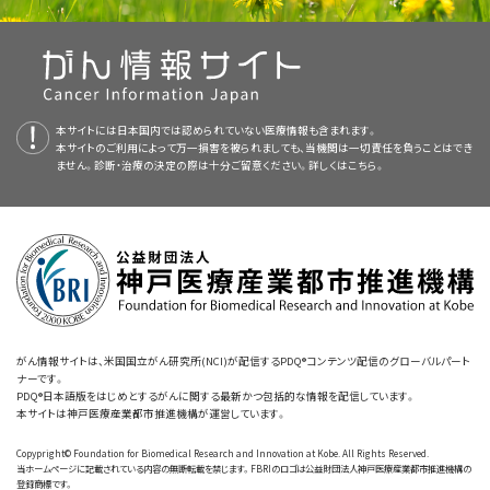
ことが重要です。
新かつ公表済みの情報を要約して収載しています。ほとんどの要約につい
子宮内膜がんは早期に発見されるのが通常です。
す。スクリーニング検査はがんの症状が現れる前に実施されるものなので
て、2つのバージョンが利用可能です。専門家向けの要約には、詳細な情報
す。
子宮内膜がんのスクリーニング検査に伴うリスクとしては以下のもの
が専門用語で記載されています。患者さん向けの要約は、理解しやすい平
子宮内膜がん
は通常、
膣
出血などの症状が現れ早期に発見されるため、回
があります：
易な表現を用いて書かれています。いずれの場合も、がんに関する正確か
スクリーニング検査の結果が異常であれば、がんの存在を確認するために、
復の可能性が高くなります。
つ最新の情報を提供しています。また、ほとんどの要約は
スペイン語
版も利
さらなる検査が必要になる場合もあります。こうした検査は
診断検査
と呼
子宮内膜がんが発見されても健康状態の改善や余命の延長につなが
本サイトには日本国内では認められていない医療情報も含まれます。
用可能です。
ばれます。
子宮内膜がんのスクリーニング検査には、標準的なものや決まって行
らない場合もあります。
本サイトのご利用によって万一損害を被られましても、当機関は一切責任を負うことはでき
われるものはありません。
ません。診断・治療の決定の際は十分ご留意ください。詳しくは
こちら。
PDQはNCIが提供する1つのサービスです。NCIは、米国国立衛生研究所
子宮内膜がん
が存在していても、すでに
進行
している場合や他の部位に転
（National Institutes of Health：NIH）の一部であり、NIHは連邦政府にお
子宮内膜がんのスクリーニングは現在研究段階にあり、米国各地でスク
移している場合には、スクリーニングを受けたとしても健康状態の改善や余
ける生物医学研究の中心機関です。PDQ要約は独立した医学文献のレ
リーニングの臨床試験が行われています。現在進行中の臨床試験に関する
命の延長はあまり望めないでしょう。
ビューに基づいて作成されたものであり、NCIまたはNIHの方針声明ではあ
情報は、
NCIのウェブサイト
から入手することができます。
りません。
がんの中には、何の
症状
も引き起こさず命を脅かす心配がないものも存在
しますが、スクリーニング検査で見つかれば、そのようながんにも治療が行
子宮内膜がんを発見できる可能性のある検査法として、以下のものが
本要約の目的
現在研究されています：
われることがあります。このようながんに対する治療に無治療の場合よりも
がん情報サイトは、米国国立がん研究所(NCI)が配信するPDQ®コンテンツ配信のグローバルパート
余命を長くする効果があるのかどうかは不明ですし、その治療によって逆に
ナーです。
このPDQがん情報要約では、子宮内膜がんのスクリーニングに関する最新
パパニコロウ試験
重篤な
副作用
がもたらされる可能性もあります。
PDQ®日本語版をはじめとするがんに関する最新かつ包括的な情報を配信しています。
画像を拡大する
の情報を記載しています。患者さんとそのご家族および介護者に情報を提
本サイトは神戸医療産業都市推進機構が運営しています。
供し、支援することを目的としています。医療に関する決定を行うための正
パパニコロウ試験
とは、
子宮頸部
と
膣
の表面から
細胞
を採取する検査法で
偽陰性の検査結果が出る可能性もあります。
女性生殖系の解剖図。女性生殖系の臓器には、子宮、卵巣、卵管、
Copypright© Foundation for Biomedical Research and Innovation at Kobe. All Rights Reserved.
式なガイドラインや推奨を示すものではありません。
す。まず脱脂綿、ブラシ、木べらなどで子宮頸部と膣の細胞を優しくこすり取
当ホームページに記載されている内容の無断転載を禁じます。FBRIのロゴは公益財団法人神戸医療産業都市推進機構の
子宮頸部、膣などが含まれます。子宮には、子宮筋層と呼ばれる
登録商標です。