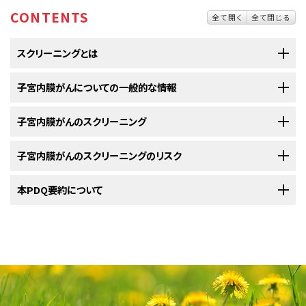
CONTENTS
全て開く
全て閉じる
スクリーニングとは
スクリーニング
子宮内膜がんについての一般的な情報
とは、
症状
が現れてくる前に
がん
を発見しようとする試みの
ことです。実際にがんの早
期
発見に役立つ場合もあります。
異常
組織
やが
んも、早期に発見されれば治療が容易になる場合があります。症状が現れ
子宮内膜がんのスクリーニング
子宮内膜がんは、子宮内膜組織に悪性（がん）細胞ができる疾患で
る頃には、がんが増殖し拡がり始めていることもあります。
す。
子宮内膜がんのスクリーニングのリスク
ある種類のがんにかかりやすいのはどのような人々なのか、ということをよ
各種のがんを見つけるために、症状が現れていない人を対象として検
子宮内膜
とは
子宮
の内側を覆っている膜のことです。子宮は、女性の
骨盤
内
査を実施し選別を行います。
り深く理解しようと
科学者
たちは挑み続けています。さらに、がんの原因と
に位置する筋肉でできた中空の
臓器
です。子宮は
胎児
の成長の場となりま
本PDQ要約について
なりうる生活習慣や環境についても研究が重ねられています。こうして得ら
スクリーニング検査にはリスクが伴います。
す。妊娠中でない女性では、大抵の場合子宮の全長は約8cm（約3インチ）で
最も害が少なく最も有益な方法を発見すべく、
科学者
により
スクリーニング
れた情報は、どういった人ががんのスクリーニングを受けるべきか、どのス
す。
検査の研究が行われています。また、
がん
スクリーニングの臨床試験を行う
スクリーニング
検査に関する判断は難しくなる場合があります。全てのスク
クリーニング検査を用いるべきか、そしてその検査をどのくらいの頻度で受
PDQについて
目的には、早期発見（
症状
が現れる前にがんを発見すること）によって寿命
リーニング検査が役に立つわけではなく、ほとんどはリスクを伴います。ス
けるべきかについて、医師が患者さんに助言をしていく際に役立てられてい
が延びるか、あるいは疾患により死亡する確率が下がるかどうかを明らか
クリーニング検査を受けようとする場合は、その前に検査について担当の医
PDQ（Physician Data Query：医師データ照会）は、米国国立がん研究所が
ます。
にすることも含まれています。一部の種類のがんでは、早
期
のうちに発見し
師とよく話し合っておくのがよいでしょう。検査に伴うリスクを把握し、さらに
提供する総括的ながん情報データベースです。PDQデータベースには、が
治療することで、
回復
の見込みが高まる場合があります。
担当の医師からスクリーニング検査を勧められたとしても、必ずしもがんの
がん
死亡のリスク低減という効果が実際に証明されているのかを知っておく
んの予防や発見、遺伝学的情報、治療、支持療法、補完代替医療に関する最
存在を疑ってそうしているわけではないということを覚えておくことが重要で