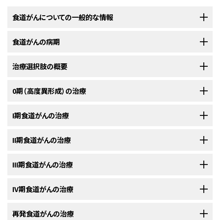
食道がんについての一般的な情報
食道がんの病期
食道がんは、食道の組織の中に悪性（がん）細胞ができる疾患です。
治療選択肢の概要
食道
は筋肉でできた中空の管で、食べ物や飲み物を
喉
から
胃
まで送り込む
食道がんの診断がついた後には、食道内でのがん細胞の拡がりや他
という役割を担っています。食道の壁は、
粘膜
層、筋肉層、
結合組織
層など
の部位への転移の有無を明らかにするために、さらに検査が行われま
す。
0期（高度異形成）の治療
の何層かの
組織
から構成されています。
食道がん
は食道の内腔を覆う組織
食道がんの患者さんには様々な治療法が存在します。
から発生して、増殖するにつれて他の層を越えて外側へと拡がっていきま
がん
細胞
の
食道
内部での拡がりや他の部位への転移の有無を調べていくプ
す。
以下の治療法に関する情報については、
I期食道がんの治療
治療選択肢の概要
のセクションを
食道がん
の患者さんは様々な治療を受けることができます。その中には
標
ロセスは、
病期分類
と呼ばれます。この過程で集められた情報を基にして
病
ご覧ください。
準治療
（現在使用されている治療法）もあれば、
臨床試験
において検証中の
期
が判定されます。治療計画を立てるためには病期を把握しておくことが
以下の治療法に関する情報については、
II期食道がんの治療
治療選択肢の概要
のセクションを
ものもあります。治療法の臨床試験とは、既存の治療法を改良したり、
がん
重要です。病期分類の過程では以下のような検査法や手技が用いられま
0期食道上皮内がん
の治療法には以下のようなものがあります：
ご覧ください。
の患者さんのための新しい治療法について情報を集めたりすることを目的
す：
とした
調査研究
です。複数の臨床試験で現在の標準治療より新しい治療法
以下の治療法に関する情報については、
III期食道がんの治療
治療選択肢の概要
のセクションを
I期食道扁平上皮がん
または
I期食道腺がん
の治療法には以下のようなもの
のほうが良好であることが明らかになった場合は、その新しい治療法が標準
ご覧ください。
があります：
治療となります。患者さんは臨床試験への参加を検討してもよいでしょう。
以下の治療法に関する情報については、
IV期食道がんの治療
治療選択肢の概要
のセクションを
II期食道扁平上皮がん
または
II期食道腺がん
の治療法には以下のようなも
臨床試験の中にはまだ治療を始めていない患者さんのみを対象としている
ご覧ください。
手術
。
のがあります：
ものもあります。
以下の治療法に関する情報については、
再発食道がんの治療
内視鏡超音波検査（EUS）
：通常は口または
治療選択肢の概要
直腸
のセクションを
から
内
III期食道扁平上皮がん
または
III期食道腺がん
の治療法には以下のようなも