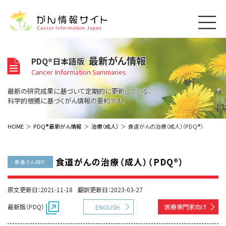
このサイトについて
最新がん情報
PDQ®日本語版
About Cancer Information Japan
Cancer Information Summaries
ご利用規約
がんの種類
最新の研究成果に基づいて定期的に更新している、
Cancer Types
プライバシーポリシー
科学的根拠に基づくがん情報の要約です。
お問い合わせ
脳神経
泌尿器
内分泌
最新がん情報
HOME
PDQ®最新がん情報
治療（成人）
食道がんの治療（成人）（PDQ®）
Summaries
寄附・協賛のお願い
眼
婦人科
原発不明
寄附・協賛一覧
頭頸部
皮膚
治療（成人）
がん用語辞書
小児
食道がんの治療（成人）（PDQ®）
患者さん向け
沿革
Dictionary
呼吸器
骨軟部
治療（小児）
支持療法と緩和ケア
関連リンク
支持療法と緩和ケア
乳腺
造血器
原文更新日：2021-11-18
翻訳更新日：2023-03-27
お知らせ一覧
補完代替医療
News
スクリーニング（検診）
消化管
AIDs関連
最新版（PDQ）
医療専門家向け
ENGLISH
予防
肝胆膵
胚細胞
全般