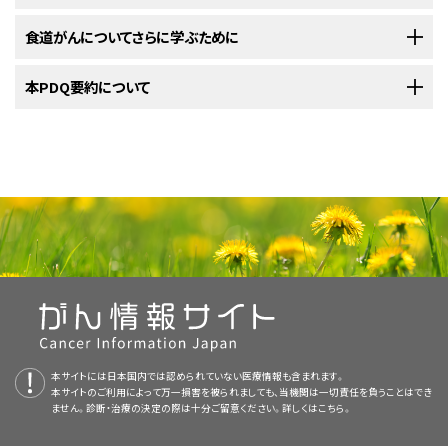
内視鏡的
切除術
。
ご覧ください。
視鏡
を体内に挿入して行われる検査法。
食道がん
の場合は、
のがあります：
食道がんに対する治療の実施中には、特別な栄養摂取法が必要とな
内視鏡を口から挿入します。内視鏡とは、観察用のライトと
レ
以下の治療法に関する情報については、
食道がんについてさらに学ぶために
治療選択肢の概要
のセクションを
化学放射線療法
と、その後の
手術
。
ります。
IV期食道扁平上皮がん
または
IV期食道腺がん
の治療法には以下のようなも
ンズ
を備えた細いチューブ状の器具のことです。内視鏡の末端
ご覧ください。
のがあります：
部にはプローブが付いていて、これを用いて高エネルギーの音
手術の単独実施。
米国国立がん研究所
本PDQ要約について
が提供している食道がんに関する詳しい情報について
化学放射線療法
と、その後の
手術
。
食道がんの患者さんの多くは、嚥下障害のために食事をとることが困難な
再発
食道がん
の治療法には以下のようなものがあります：
波（
超音波
）を体内の
組織
や
臓器
に反響させ、エコーを作り出
は、以下をご覧ください：
状態にあります。
腫瘍
や治療の
副作用
によって
食道
が狭くなることがあるた
NCIの
臨床試験検索
から、現在患者さんを受け入れているNCI支援のがん
します。このエコーを基に
ソノグラム
と呼ばれる身体組織の画
手術の単独実施。
化学放射線療法
と、その後の
手術
。
めです。患者さんによっては、
静脈
から
栄養
を直接摂取する場合もありま
臨床試験を探すことができます（なお、このサイトは日本語検索に対応してお
PDQについて
像が描出されます。
生検
が行われることもあります。この検査
す。自分で食事ができるようになるまで、栄養チューブ（鼻や口から
胃
に挿入
りません。）。がんの種類、患者さんの年齢、試験が実施される場所から、臨
化学療法
とその後の手術。
法は内視鏡下超音波検査とも呼ばれます。
化学療法
とその後の手術。
される柔軟性のあるプラスチック製のチューブ）が必要になる場合もありま
化学放射線療法
と、その後の
手術
。
PDQ（Physician Data Query：医師データ照会）は、米国国立がん研究所が
床試験を検索できます。臨床試験についての
一般的な情報
もご覧いただけ
NCIの
臨床試験検索
から、現在患者さんを受け入れているNCI支援のがん
す。
提供する総括的ながん情報データベースです。PDQデータベースには、が
症状
を和らげ
生活の質
を高める
緩和療法
としてのいずれかの
ます。
化学放射線療法の単独実施。
臨床試験を探すことができます（なお、このサイトは日本語検索に対応してお
CTスキャン（CATスキャン）
：胸部や
腹部
、
骨盤
などの体
食道がんについてのホームページ（英語）
化学放射線療法の単独実施。
化学療法
。
んの予防や発見、遺伝学的情報、治療、支持療法、補完代替医療に関する最
標準治療
。
りません。）。がんの種類、患者さんの年齢、試験が実施される場所から、臨
内の領域を様々な角度から撮影して、精細な連続画像を作成
標準治療として以下の7種類が用いられています：
新かつ公表済みの情報を要約して収載しています。ほとんどの要約につい
床試験を検索できます。臨床試験についての
食道がんの予防
一般的な情報
もご覧いただけ
する検査法。この画像は
X線
装置に接続されたコンピュータに
術後補助療法
として
免疫チェックポイント阻害薬
（
ニボルマブ
）
免疫チェックポイント阻害薬
（
ニボルマブ
と
イピリムマブ
）による
て、2つのバージョンが利用可能です。専門家向けの要約には、詳細な情報
ます。
よって作成されます。臓器や組織をより鮮明に映し出すため
による
免疫療法
。
免疫療法
。
手術
が専門用語で記載されています。患者さん向けの要約は、理解しやすい平
食道がんのスクリーニング
に、
造影剤
を
静脈
内に
注射
したり、患者さんに造影剤を飲んで
易な表現を用いて書かれています。いずれの場合も、がんに関する正確か
NCIの
臨床試験検索
から、現在患者さんを受け入れているNCI支援のがん
NCIの
臨床試験検索
から、現在患者さんを受け入れているNCI支援のがん
もらったりする場合もあります。この検査法はコンピュータ断
免疫チェックポイント阻害薬（ニボルマブと
イピリムマブ
）による
免疫チェックポイント阻害薬（ニボルマブ）による免疫療法と
化
手術
は食道がんに対して最もよく用いられている治療法です。
食道切除術
と
つ最新の情報を提供しています。また、ほとんどの要約は
小児食道がんの治療
スペイン語
版も利
臨床試験を探すことができます（なお、このサイトは日本語検索に対応してお
臨床試験を探すことができます（なお、このサイトは日本語検索に対応してお
層撮影法（CT）やコンピュータ体軸断層撮影法（CAT）とも呼ば
免疫療法。
学療法
。
呼ばれる手術によって食道の一部が切除されることがあります。
本サイトには日本国内では認められていない医療情報も含まれます。
用可能です。
りません。）。がんの種類、患者さんの年齢、試験が実施される場所から、臨
りません。）。がんの種類、患者さんの年齢、試験が実施される場所から、臨
れます。
本サイトのご利用によって万一損害を被られましても、当機関は一切責任を負うことはでき
消化管間質腫瘍の治療（成人）
画像を拡大する
床試験を検索できます。臨床試験についての
一般的な情報
もご覧いただけ
ません。診断・治療の決定の際は十分ご留意ください。詳しくは
こちら。
免疫チェックポイント阻害薬（ニボルマブ）による免疫療法と化
床試験を検索できます。臨床試験についての
一般的な情報
もご覧いただけ
臨床試験
への参加。
PDQはNCIが提供する1つのサービスです。NCIは、米国国立衛生研究所
ます。
PETスキャン（陽電子放射断層撮影）
：体内の
悪性
腫瘍
学療法。
ます。
（National Institutes of Health：NIH）の一部であり、NIHは連邦政府にお
がん医療における栄養
食道と胃は上部消化器系の一部です。