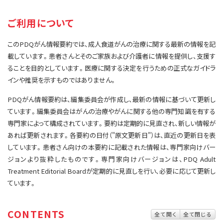
サイト内検索
お問い合わせ
遺伝学的情報
ご利用について
統合、代替、補完療法
このPDQがん情報要約では、成人食道がんの治療に関する最新の情報を記
載しています。患者さんとそのご家族および介護者に情報を提供し、支援す
ることを目的としています。医療に関する決定を行うための正式なガイドラ
インや推奨を示すものではありません。
PDQがん情報要約は、編集委員会が作成し、最新の情報に基づいて更新し
ています。編集委員会はがんの治療やがんに関する他の専門知識を有する
専門家によって構成されています。要約は定期的に見直され、新しい情報が
あれば更新されます。各要約の日付（"原文更新日"）は、直近の更新日を表
しています。患者さん向けの本要約に記載された情報は、専門家向けバー
ジョンより抜粋したものです。専門家向けバージョンは、PDQ Adult
Treatment Editorial Boardが定期的に見直しを行い、必要に応じて更新し
ています。
CONTENTS
全て開く
全て閉じる