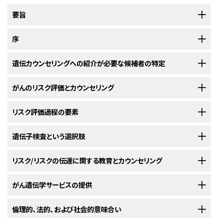
要旨
本要旨では、がんの遺伝学的リスク評価と遺伝カウンセリングに関する本
序
PDQ要約で取り扱われている話題について概要を示すとともに、各話題に
関するエビデンスを記述した以下の詳細セクションへのハイパーリンクを提
[注: 本要約で用いられている医学および科学用語については、
遺伝カウンセリングへの紹介が必要な候補者の特定
NCI
示している。
Dictionary of Genetics Terms
に解説が用意されている。リンクが張られ
た用語をクリックすれば、別のウインドウにその定義が表示される。]
ある人のがんの個人歴および
がんのリスク評価とカウンセリング
がんの家族歴
を聴取した後、いくつかの因子
から遺伝性がん感受性症候群を評価するため遺伝学専門家への紹介が妥
[注: 現在、遺伝学的多様性を記載するための用語体系を変化させるべく、遺
当となる場合がある。American College of Medical Genetics and
包括的がん
リスク評価過程の要素
リスク評価
は、1回以上の
遺伝カウンセリング
セッションで提供
伝学のコミュニティにおいて協調的な取り組みが進められている。その変化
Genomics（米国臨床遺伝学会）およびNational Society of Genetic
される臨床評価、遺伝子検査（適切な場合）、およびリスク管理の推奨を含む
とは、研究対象の個人または集団と参照配列との間に存在する遺伝学的な
がんの遺伝学的リスク評価とカウンセリングに適し
Counselors（米国遺伝カウンセラー学会）により、リスクのある個人の特定
相談のサービスである。検査前遺伝カウンセリングはリスク評価の過程に
本セクションでは、がん
遺伝子検査という選択肢
リスク評価
過程における重要な要素の概要を提供
差異を記載する際に、特に生殖細胞系に存在する違いについて、従来の
た個人の特定
とがんの遺伝的リスク相談への適切な紹介の指針とするために
個人歴およ
おける重要な部分であり、遺伝子検査の選択肢および可能性のある検査結
する。
「mutation（突然変異ないし変異）」ではなく、「variant（多様体ないしバリア
び家族歴の包括的な一組の基準
が発表されている。
これらの診療ガイ
[
1
]
果についての患者の理解に役立つ。検査後遺伝カウンセリングは、検査結
リスク/リスクの伝達に関する教育とカウンセリング
遺伝性がんを示唆する特徴
を伴う個人歴および/または家族歴
ント）」という用語を使用するというものである。多様体はさらに、良性（無
検査の提案に際して考慮すべき因子
がんの遺伝学的リスク評価と
カウンセリング
の諸要素に関する多くの専門
ドラインは、腫瘍の種類や他の特徴と遺伝相談への紹介が必要であることを
果について自身および血縁者に対する医学的意味を含めて患者の理解に
（母方または父方家系）あるいは臨床的特性が認められる場
害）（benign [harmless]）、おそらく良性（likely benign）、意義不明（of
家向けガイドラインが利用できる。
断り書きがない限り、
[
1
]
[
2
]
[
3
]
[
4
]
[
5
]
示す関係する基準を考慮に入れている。著者らは、このガイドラインはリス
役立つ。
合、そうした個人はがんリスク評価の候補と考えられる。これ
遺伝的にがんのリスクが高い人には、リスク管理に関する具体的な臨床プ
がん遺伝学サービスの提供
uncertain significance）、おそらく病原性（likely pathogenic）、病原性（疾
検査に対する適応
以下の考察はこうしたガイドラインに基づいている。
クのある個人のがん遺伝相談への適切な紹介を最大化するように意図され
らの特徴はがんの種類および特異的な遺伝的症候群により異
ログラムを提供することがある。こうしたプログラムは、以下に示すいくつか
患を引き起こす）（pathogenic [disease causing]）のいずれかに分類するこ
次の専門家組織は、がんリスク評価および遺伝子検査過程における遺伝カ
たものであり、遺伝子検査または治療の推奨を提供するように意図された
なる。遺伝カウンセリングにより利益が得られる個人を同定し
の点で、平均リスクの人に提供するプログラムとは異なる：
スクリーニング
がんリスク評価および遺伝カウンセリングの過程は1回以上の相談のセッ
倫理的、法的、および社会的意味合い
リスク評価
から
遺伝性がん症候群
の存在が示唆され、それに関する特定の
とができる。本要約では、全体を通じて、疾患を引き起こす突然変異に対し
ウンセリングの重要性を強調している：
遺伝カウンセリングの方法
ものではないと表明している。