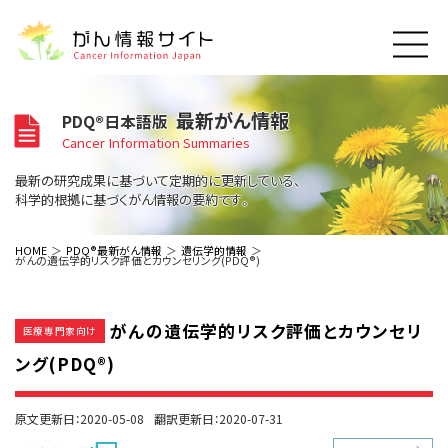
このサイトについて
最新がん情報
PDQ®日本語版
About Cancer Information Japan
Cancer Information Summaries
ご利用規約
がんの種類
最新の研究成果に基づいて定期的に更新している、
Cancer Types
プライバシーポリシー
科学的根拠に基づくがん情報の要約です。
お問い合わせ
脳神経
泌尿器
内分泌
最新がん情報
HOME
PDQ®最新がん情報
遺伝学的情報
がんの遺伝学的リスク評価とカウンセリング(PDQ®)
Summaries
寄附・協賛のお願い
眼
婦人科
原発不明
寄附・協賛一覧
頭頸部
皮膚
治療（成人）
がん用語辞書
小児
がんの遺伝学的リスク評価とカウンセリ
沿革
Dictionary
医療専門家向け
呼吸器
骨軟部
治療（小児）
支持療法と緩和ケア
ング(PDQ®)
関連リンク
支持療法と緩和ケア
乳腺
造血器
お知らせ一覧
補完代替医療
News
スクリーニング（検診）
消化管
AIDs関連
原文更新日：2020-05-08
翻訳更新日：2020-07-31
予防
肝胆膵
胚細胞
全般