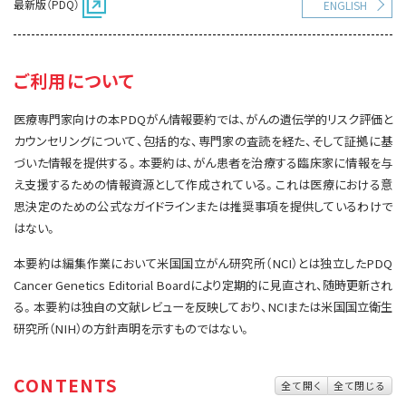
最新版（PDQ）
ENGLISH
サイト内検索
お問い合わせ
遺伝学的情報
統合、代替、補完療法
ご利用について
医療専門家向けの本PDQがん情報要約では、がんの遺伝学的リスク評価と
カウンセリングについて、包括的な、専門家の査読を経た、そして証拠に基
づいた情報を提供する。本要約は、がん患者を治療する臨床家に情報を与
え支援するための情報資源として作成されている。これは医療における意
思決定のための公式なガイドラインまたは推奨事項を提供しているわけで
はない。
本要約は編集作業において米国国立がん研究所（NCI）とは独立したPDQ
Cancer Genetics Editorial Boardにより定期的に見直され、随時更新され
る。本要約は独自の文献レビューを反映しており、NCIまたは米国国立衛生
研究所（NIH）の方針声明を示すものではない。
CONTENTS
全て開く
全て閉じる