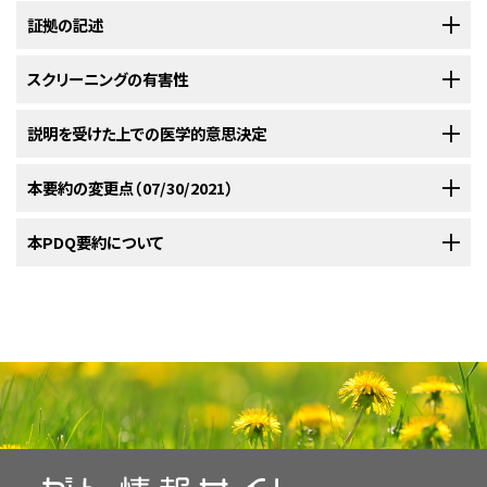
肺がんの予防
証拠の記述
、
小細胞肺がんの治療
、
非小細胞肺がんの治療
、および
がんの
スクリーニング（検診）と予防の研究に関する証拠レベル
については、別の
PDQ要約を参照できるようにしてある。
スクリーニングの有害性
発生率および死亡率
スクリーニングに関連する有益性の証拠
説明を受けた上での医学的意思決定
肺がんは、米国では3番目によくみられる非皮膚性のがんの型であり、男女
低線量コンピュータ断層撮影法によるスクリーニング
ともにがんによる死亡原因の首位である。2021年だけでも119,100人の男
低線量コンピュータ断層撮影法（LDCT）によるスクリーニング：有益
説明を受けた上での医学的意思決定は、がんのスクリーニングを検討して
本要約の変更点（07/30/2021）
性および116,660人の女性が肺がんと診断され、69,410人の男性および
偽陽性の検査結果
性
いる患者に対して、ますます推奨されている。多種多様な意思決定支援が
62,470人の女性がこの疾患により死亡すると推定されている。肺癌の死亡
研究されている。（詳しい情報については、
がんスクリーニングの概要
に関
率は男女ともここ数十年間にわたり急速に増大してきたが、男性の死亡率
PDQがん情報要約は定期的に見直され、新情報が利用可能になり次第更
本PDQ要約について
偽陽性の検査結果は、肺がんスクリーニングにおいては特に問題がある。
2件のランダム化試験により、低線量コンピュータ断層撮影法（LDCT）を用
するPDQ要約を参照のこと。）
は1991年から低下が続いている。2014～2018年では、死亡率は男性では年
新される。本セクションでは、上記の日付における本要約最新変更点を記
肺がんスクリーニングを受ける可能性が最も高い個人（すなわち、重度の喫
いたスクリーニングに関連した肺がん死亡率の統計的に有意な低下が報告
あたり約5％低下し、女性では年あたり4％低下した。
述する。
[
1
]
煙者）は、特定の診断的検査の候補として望ましくない併存疾患（慢性閉塞
されている。1件の試験では、55～74歳の比較的高リスクの個人（30パック-
本要約の目的
性肺疾患や心疾患など）を有する。
年以上の喫煙歴があり、現在喫煙者または禁煙してから15年以内の個人）
本要約には編集上の変更がなされた。
危険因子
に年3回LDCTを用いたスクリーニングを実施することにより、胸部X線を用
医療専門家向けの本PDQがん情報要約では、肺がんのスクリーニングにつ
低線量コンピュータ断層撮影法（LDCT）を用いた肺がんスクリーニングを評
いたスクリーニングよりも肺がん死亡率が20％（95％信頼区間[CI]、
本要約は
PDQ Screening and Prevention Editorial Board
が作成と内容
いて、包括的な、専門家の査読を経た、そして証拠に基づいた情報を提供す
価する場合には、偽陽性検査結果を考慮する必要がある。偽陽性検査は、
肺がん（他の多数のがんと同様に）の最も重要な危険因子はタバコの使用で
6.8%-26.7%；
の更新を行っており、編集に関してはNCIから独立している。本要約は独自
P
= 0.004）低下し、全原因死亡率が6.7％（95％CI、
る。本要約は、患者を治療する臨床家に情報を与え支援するための情報資
不安や、経皮的針肺生検または胸腔切開術のような侵襲的な診断的検査に
ある。
疫学的データおよび前臨床動物実験データにより、タバコ喫煙
[
2
]
[
3
]
1.2％-13.6％；
の文献レビューを反映しており、NCIまたはNIHの方針声明を示すものでは
P
= 0.02）低下すると報告された。
更新された解析により、
源として作成されている。これは医療における意思決定のための公式なガ
[
1
]
つながることがある。偽陽性所見の割合は研究間でかなり異なっており、そ
は肺がんの主要な原因であることが明確に確立されている。1960年代、英
肺がん死亡率の推定減少は16％であると示された（95％CI、5％-25％）。
ない。PDQ要約の更新におけるPDQ編集委員会の役割および要約の方針
イドラインまたは推奨事項を提供しているわけではない。
れは主として陽性スキャンの定義方法（大きさの基準）、断面間で設定され
国および米国で全国調査報告が発表され、喫煙のがんリスクが国民の注目
に関する詳しい情報については、
もう一方の試験では、高リスクの現在喫煙者および前喫煙者において、4
本PDQ要約について
および
PDQ® - NCI's
[
2
]