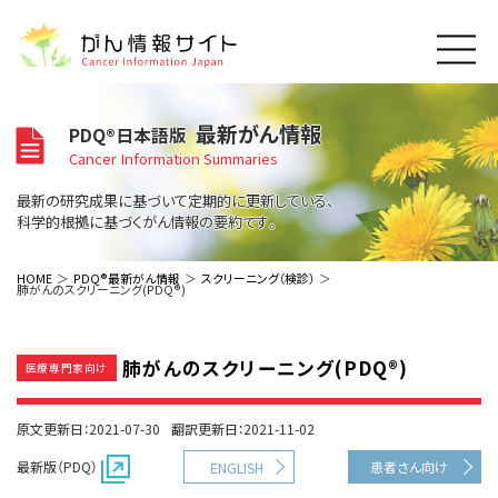
このサイトについて
最新がん情報
PDQ®日本語版
About Cancer Information Japan
Cancer Information Summaries
ご利用規約
がんの種類
最新の研究成果に基づいて定期的に更新している、
Cancer Types
プライバシーポリシー
科学的根拠に基づくがん情報の要約です。
お問い合わせ
脳神経
泌尿器
内分泌
最新がん情報
HOME
PDQ®最新がん情報
スクリーニング（検診）
肺がんのスクリーニング(PDQ®)
Summaries
寄附・協賛のお願い
眼
婦人科
原発不明
寄附・協賛一覧
頭頸部
皮膚
治療（成人）
がん用語辞書
小児
肺がんのスクリーニング(PDQ®)
沿革
Dictionary
医療専門家向け
呼吸器
骨軟部
治療（小児）
支持療法と緩和ケア
関連リンク
支持療法と緩和ケア
乳腺
造血器
お知らせ一覧
原文更新日：2021-07-30
翻訳更新日：2021-11-02
補完代替医療
News
スクリーニング（検診）
消化管
AIDs関連
最新版（PDQ）
患者さん向け
ENGLISH
予防
肝胆膵
胚細胞
全般