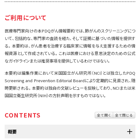
サイト内検索
お問い合わせ
遺伝学的情報
ご利用について
統合、代替、補完療法
医療専門家向けの本PDQがん情報要約では、肺がんのスクリーニングにつ
いて、包括的な、専門家の査読を経た、そして証拠に基づいた情報を提供す
る。本要約は、がん患者を治療する臨床家に情報を与え支援するための情
報資源として作成されている。これは医療における意思決定のための公式
なガイドラインまたは推奨事項を提供しているわけではない。
本要約は編集作業において米国国立がん研究所（NCI）とは独立したPDQ
Screening and Prevention Editorial Boardにより定期的に見直され、随
時更新される。本要約は独自の文献レビューを反映しており、NCIまたは米
国国立衛生研究所（NIH）の方針声明を示すものではない。
CONTENTS
全て開く
全て閉じる
概要