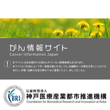
学的チームのアプローチとは、至適生存期間および至適QOLを得られるよ
述する。
成人の黒色腫（すなわち、通常型の黒色腫）と特徴を共有する、
ラインでは、切除のマージンを以下のように推奨している：
小児黒色腫の病期分類を目的としたセンチネルリンパ節生検が広く使用さ
の状況で発生し、髄膜のメラニン沈着（meningeal
にまで及ぶ。
小児において切除断端陰性を達成するには、
15～19歳の小児：100万人当たり10.4例。
[
1
]
本要約の目的
うな治療、支持療法、およびリハビリテーションを小児が必ず受けられるよう
比較的年齢の高い青年に発生する黒色腫。
れるようになってきており、潰瘍形成と同様に原発腫瘍の厚さがリンパ節転
melanosis）または黒色腫と関連して先天性巨大または多発性
皮膚移植を併用する広範囲切除が、選択された症例で必要に
本要約が新たに追加された。
にするため、以下に示す医療専門家の技術を集結したものである：
医療専門家向けの本PDQがん情報要約では、小児黒色腫の治療について、
移の高い発生率と相関していることが示されている。
母斑を伴うまれな疾患である；先天性巨大母斑を有する患者
なる場合がある。
リンパ節転移およ
[
8
]
本要約は
APEC1621（NCT03155620）
PDQ Pediatric Treatment Editorial Board
（Pediatric MATCH試
が作成と内容の更新
包括的な、専門家の査読を経た、そして証拠に基づいた情報を提供する。本
びリンパ節転移が転帰に及ぼす影響の欠如について扱っている研究には以
の約2.5％がこの疾患を発症し、衛星母斑（satellite nevi）数の
リンパ節評価。
多くの施設でセンチネルリンパ節生検を用い
を行っており、編集に関してはNCIから独立している。本要約は独自の文献
験：再発または難治性進行固形腫瘍、非ホジキンリンパ腫、ま
要約は、がん患者を治療する臨床家に情報を与え支援するための情報資源
下のものがある：
多い患者は最もリスクが高い。
[
6
]
[
7
]
上皮内（
in situ
）黒色腫に対する0.5cm。
15～19歳の小児では、すべてのがんの約4％を黒色腫が占めている。
る所属リンパ節の検査はルーチンに行われており
、厚
レビューを反映しており、NCIまたはNIHの方針声明を示すものではない。
たは組織球性疾患を有する小児患者の治療において遺伝子検
[
2
]
[
3
]
[
11
]
として作成されている。これは医療における意思決定のための公式なガイ
各腫瘍のゲノムの特徴が
表1
に要約されている。
先天性色素細胞性母斑症候群の状況で発生する中枢神経系
さ1mmを超える病変を有する患者、または厚さ1mm以下の病
[
PDQ要約の更新におけるPDQ編集委員会の役割および要約の方針に関す
12
]
査の結果に基づいて行う分子標的療法）
：
NCI-COG Pediatric
ドラインまたは推奨事項を提供しているわけではない。
プライマリケア医。
厚さ1mm未満の黒色腫に対する1cm。
2
黒色腫患者の予後は非常に不良で、死亡率は100％である。こ
変で、潰瘍形成もしくは細胞分裂の割合が1/mm
以上などの
る詳しい情報については、
Molecular Analysis for Therapeutic Choice（MATCH、
本PDQ要約について
および
PDQ® - NCI's
小児の通常型の黒色腫におけるゲノムの全体像は、黒色腫の成人でみられ
小児黒色腫の発生率は、1975年から1994年まで平均で年間1.7％の増加を
れらの患者のほとんどに
NRAS
変異が認められる；そのため、
予後不良な特徴を有する患者に推奨される。
しか
Comprehensive Cancer Database
Pediatric MATCH試験と呼ばれる）では、難治性および再発固
を参照のこと。
[
2
]
[
4
]
[
5
]
査読者および更新情報
るゲノム変化の多くにより代表される。
小児外科医。
Pediatric Cancer Genome
[
1
]
厚さ1.01mm～2mmの黒色腫に対する1cm～2cm。
みせたが
、その後、1995年から2014年は年間0.6％低下した。
環
[
11
]
[
13
]
マイトジェン活性化プロテインキナーゼ（MAPK）経路阻害剤を
若い患者ほどリンパ節転移の発生率が高いと考えられる；この
しながら、スピッツ母斑様黒色腫患者におけるこの手技の適応
形腫瘍における160以上の遺伝子の4,000以上の変異を標的
Projectからの報告によると、従来型黒色腫の15症例では、体細胞一塩基変
境紫外線（UV）への曝露増加が本疾患のリスクを高めている。しかしなが
用いた治療に潜在的根拠がある。MEK阻害剤を受けた4人の
本要約は編集作業において米国国立がん研究所（NCI）とは独立した
PDQ
知見がこの集団における臨床転帰に重大な影響を及ぼすとは
本サイトには日本国内では認められていない医療情報も含まれます。
については明確に定義されていない。非定型スピッツ腫瘍患
として次世代シークエンシングで同定された特異的な分子遺
放射線腫瘍医。
厚さ2mmを超える腫瘍に対する2cm。
化の高い負担、
TERT
プロモーター変異（13例中12例）、および
BRAF
V600活
ら、米国Surveillance, Epidemiology, and End Resultsの2000年から
本サイトのご利用によって万一損害を被られましても、当機関は一切責任を負うことはでき
小児で一時的な症状改善が示されたが、最終的にすべての患
Pediatric Treatment Editorial Board
により定期的に見直され、随時更新
考えられない。
者541人を対象とした系統的レビューでは、303人（56％）がセン
[
7
]
[
9
]
伝学的変化と標的薬物が照合される。1～21歳の小児および
性化変異（15例中13例）、ならびに紫外線（UV）光損傷と一致する変異領域
ません。診断・治療の決定の際は十分ご留意ください。詳しくは
こちら。
2010年のデータのレビューから、小児および青年における黒色腫の発生率
者が疾患進行により死亡した。
[
8
]
される。本要約は独自の文献レビューを反映しており、NCIまたは米国国立
チネルリンパ節生検を受け、119人（39％）がセンチネルリンパ
小児内科腫瘍医/血液専門医。
青年が試験に適格である。
の署名を有していたことが観察された。また、3分の2の症例が黒色腫への
がこの期間で低下したことが示唆されている。
[
14
]
小児黒色腫の他のシリーズでは、リンパ節転移の発生率が高く
衛生研究所（NIH）の方針声明を示すものではない。
節陽性であった；これらの患者のうちの97人で追加のリンパ節
感受性増加と関連する
MC1R
変異型を有していた。オーストラリアの1件の
分子生物学的な検討のために、進行または再発した病変から
ても生存に大きな影響はみられないと考えられた。
リハビリテーション専門家。
[
10
]
[
11
]
郭清を行ったところ、18人（19％）でさらなる陽性リンパ節が明
参考文献
研究で、青年および若年成人（年齢の範囲、15～30歳）における黒色腫の全
委員会のメンバーは毎月、最近発表された記事を見直し、記事に対して以下
腫瘍の組織を得る必要がある。この試験で治療の対象とされ
2
[
12
]
らかとなった。
リンパ節転移の発生率が高いにも関わらず、
[
6
]
病変は薄いものの（1mm以下）、潰瘍を有する、細胞分裂の割合が1/mm
を
ゲノム配列決定法がより年齢の高い成人における黒色腫の配列決定法と比
Sasson M, Mallory SB: Malignant primary skin tumors in children.
を行うべきか決定する：
ている分子遺伝学的なvariant（多様体ないしバリアント）が認
小児専門看護師。
播種性病変を来したのは6人のみであり、この病変を有する小
超える、若年、および予後不良の特徴の有無にかかわらず病変の厚さが
Curr Opin Pediatr 8 (4): 372-7, 1996.
[PUBMED Abstract]
較された。
青年および若年成人コホートの
BRAF
（96％）および
[
2
]
National Cancer Databaseからのレトロスペクティブ・コホー
められる腫瘍を有する患者には、Pediatric MATCHでの治療
児におけるこの手技の予後的、治療的有益性に疑問が投げか
1mmを超える患者にはセンチネルリンパ節生検を検討すべきである。若年
Fishman C, Mihm MC, Sober AJ: Diagnosis and management of nevi
成人における黒色腫のリスク増加と関連する表現型形質が黒色腫の小児お
PTEN
（36％）における体細胞変異の頻度は、成人コホートで観察された割
社会福祉士。
ト研究において、1998年から2011年までの黒色腫の指標診断
が提案される。
NCIウェブサイト
およびClinicalTrials.govウェブ
and cutaneous melanoma in infants and children. Clin Dermatol 20