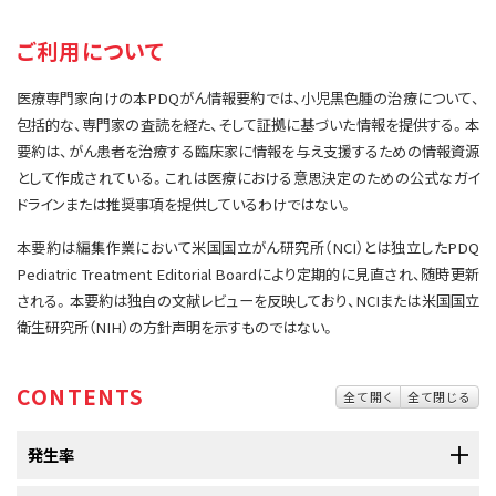
サイト内検索
お問い合わせ
遺伝学的情報
ご利用について
統合、代替、補完療法
医療専門家向けの本PDQがん情報要約では、小児黒色腫の治療について、
包括的な、専門家の査読を経た、そして証拠に基づいた情報を提供する。本
要約は、がん患者を治療する臨床家に情報を与え支援するための情報資源
として作成されている。これは医療における意思決定のための公式なガイ
ドラインまたは推奨事項を提供しているわけではない。
本要約は編集作業において米国国立がん研究所（NCI）とは独立したPDQ
Pediatric Treatment Editorial Boardにより定期的に見直され、随時更新
される。本要約は独自の文献レビューを反映しており、NCIまたは米国国立
衛生研究所（NIH）の方針声明を示すものではない。
CONTENTS
全て開く
全て閉じる
発生率