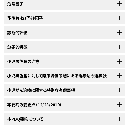
黒色腫はまれではあるが、小児において最も一般的な皮膚がんであり、基底
危険因子
細胞がん（BCC）および扁平上皮がん（SCC）がこれに次ぐ。
[
1
]
[
2
]
[
3
]
[
4
]
20歳未満の患者における22,524例の皮膚病理学の報告に
[
5
]
[
6
]
[
7
]
[
8
]
小児および青年における黒色腫の発症リスク増加と関連する病態には以下
予後および予後因子
関するレトロスペクティブ研究では、研究者によって38例の黒色腫が同定さ
のものがある：
れたが、このうち33例は15～19歳の患者に発生した。研究者の報告による
小児の黒色腫は成人の黒色腫と多くの類似点を共有しており、予後は病期
診断的評価
と、1例の黒色腫を同定するために切除が必要となる病変の数は479.8で、こ
に依存する。
成人と同様に、ほとんどの小児症例（約75％）が限局性で、
[
1
]
れは成人の集団よりも20倍多かった。
[
9
]
転帰はきわめて良好である。
黒色腫の小児および青年では、最
[
2
]
[
3
]
[
4
]
黒色腫の診断的評価には以下のものがある：
分子的特徴
初に診断されてから5年間生存すると予想される患者は90％を超える。
[
1
]
米国で20歳未満の患者で毎年診断される黒色腫の症例は約400例と推定さ
巨大な色素細胞性母斑。
[
1
]
[
3
]
[
5
]
[
6
]
小児集団に発生する悪性の可能性を有する黒色腫関連疾患は、以下の3つ
小児黒色腫の治療
れており、黒色腫のすべての新規症例に占める割合は約1％未満である。
の一般的なグループに分類可能である：
[
1
]
米国における黒色腫の年間発生率（2011～2015年）は、以下のように
[
10
]
色素性乾皮症（日光過敏症、角化症、および種々の神経系症状
リンパ節病変を有する患者の治療成績は中間的であり、約60％が長期間生
小児黒色腫に対する治療法の選択肢には以下のものがある：
小児黒色腫に対して臨床評価段階にある治療法の選択肢
加齢とともに増加する：
[
11
]
を特徴とするまれな劣性遺伝疾患）。
[
1
]
存すると予想される。
1件の研究において、転移性疾患を有する
[
3
]
[
4
]
[
5
]
生検または切除術。
いずれの皮膚がんでも、診断を確定す
患者の治療成績が良好であったが
、この結果はNational Cancer
[
3
]
るには生検または切除術が必要である。追加治療に関する意
手術および、特定の症例では、センチネルリンパ節生検およびリンパ
米国国立がん研究所（NCI）が支援している臨床試験に関する情報は、
小児がん治療に関する特別な考慮事項
NCI
免疫不全または免疫抑制。
[
2
]
Databaseの別の研究では再現されなかった。
[
5
]
思決定を行うためには、診断を下す必要がある。基底細胞が
節郭清術。
ウェブサイト
に掲載されている。他の組織がスポンサーの臨床試験に関す
ん（BCC）および扁平上皮がん（SCC）は一般に、手術のみで根
免疫チェックポイント阻害薬またはBRAF/MEK阻害薬。
大きな/巨大な先天性色素細胞性母斑。
遺伝性網膜芽細胞腫。
黒色腫を来した10歳未満の小児ではしばしば予後不良の特徴が認められ、
[
3
]
る情報については、ClinicalTrials.govウェブサイトを参照のこと。
小児および青年におけるがんはまれであるが、小児がんの全発生率は1975
本要約の変更点（12/23/2019）
治可能であるが、黒色腫は転移を来す可能性があるため、その
非白人である頻度がより高く、頭頸部に原発腫瘍を有し、原発病変がより厚
10歳未満の小児：100万人当たり1.8例未満。
年以降徐々に増加している。
小児および青年のがん患者については、小
[
1
]
異型スピッツ腫瘍からスピッツ母斑様黒色腫に及ぶスピッツ母
治療を十分検討する必要がある。黒色腫における切除縁の幅
手術
以下は、現在実施されている全米および/または施設の臨床試験の例であ
ウェルナー症候群。
[
4
]
[
5
]
く、スピッツ母斑様形態、脈管浸潤、およびリンパ節転移の発生率がより高く、
児期および青年期に発生するがんの治療経験を有するがん専門家から構成
PDQがん情報要約は定期的に見直され、新情報が利用可能になり次第更
本PDQ要約について
斑様メラニン細胞性腫瘍。
は病変の部位、大きさ、および厚さで決定され、上皮内（
in
る：
10～14歳の小児：100万人当たり3.2例。
黒色腫を発症しやすい症候群を認める頻度がより高い。
[
1
]
[
3
]
[
5
]
[
7
]
される集学的チームのある医療機関への紹介を検討すべきである。この集
新される。本セクションでは、上記の日付における本要約最新変更点を記
限局性黒色腫の患者には、手術が選択すべき治療法である。現在のガイド
神経皮膚黒色症。神経皮膚黒色症は、先天性色素細胞性母斑
situ
）病変に対する0.5cmからより厚い病変に対する2cm以上