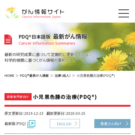
このサイトについて
最新がん情報
PDQ®日本語版
About Cancer Information Japan
Cancer Information Summaries
ご利用規約
がんの種類
最新の研究成果に基づいて定期的に更新している、
Cancer Types
プライバシーポリシー
科学的根拠に基づくがん情報の要約です。
お問い合わせ
脳神経
泌尿器
内分泌
最新がん情報
HOME
PDQ®最新がん情報
治療（成人）
小児黒色腫の治療(PDQ®)
Summaries
寄附・協賛のお願い
眼
婦人科
原発不明
寄附・協賛一覧
頭頸部
皮膚
治療（成人）
がん用語辞書
小児
小児黒色腫の治療(PDQ®)
医療専門家向け
沿革
Dictionary
呼吸器
骨軟部
治療（小児）
支持療法と緩和ケア
関連リンク
支持療法と緩和ケア
乳腺
造血器
原文更新日：2019-12-23
翻訳更新日：2020-03-25
お知らせ一覧
補完代替医療
News
スクリーニング（検診）
消化管
AIDs関連
最新版（PDQ）
患者さん向け
ENGLISH
予防
肝胆膵
胚細胞
全般