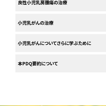
小児と青年の乳房腫瘍または乳がんに対
良性小児乳房腫瘍の治療
乳房の中にはさらに
血管
と
リンパ管
が通っていま
ん。乳がんを
診断
するために行われた
検査や手技
ります。
ほぼ無色の水のような
液体
が流れています。リン
めの検討材料になります。
ます。リンパ節は小さな豆のような形をした構造物
以下の治療法に関する詳しい情報については、
治
その中には
標準治療
（現在使用されている治療法）
小児乳がんの治療
をろ過し、
感染
や疾患に対する防御を担う
白血球
小児乳がんはときに、治療後に乳房や体の他の部
ださい。
のものもあります。治療法の臨床試験とは、がん
の下）の乳房付近や
鎖骨
の上、胸部などには、この
改良したり、新しい治療法について情報を集めたり
新たに
診断
された小児の
良性
乳房
腫瘍
に対する治
います。
体内でのがんの拡がり方は3種類に分けら
以下の治療法に関する詳しい情報については、
治
新しい治療法が標準治療よりも優れていることが
す：
小児乳がんについてさらに学ぶために
ださい。
乳がん
新しい治療法が標準治療になる可能性があります
は男児と女児の乳房の
組織
に発生すること
がんは
組織
、
リンパ系
、または
血液
を介して拡がりま
新たに
診断
された小児の
乳がん
に対する治療法に
小児がんはまれな疾患ですので、臨床試験への参
米国国立がん研究所
が提供している
乳がん
に関す
中にはまだ治療を始めていない患者さんのみを対象
本PDQ要約について
ください：
注意深い経過観察
。この腫瘍は治療を行わな
小児と青年の乳がんの治療では、小児が
組織。がんが発生した場所から隣接する領域
腫瘍を切除する
手術
。
再発
した腫瘍に、手術
ムが治療計画を策定するべきです。
PDQについて
乳房
全体ではなく、がんを切除する
手術
。
放
リンパ系。がんが発生した場所からリンパ系
れることもあります。
乳がんについてのホームページ（英語）
治療は
PDQ（Physician Data Query：医師データ
小児腫瘍医
（小児
がん
の治療を専門とする
ンパ管
を介して体内の他の部位に移動します
小児
する総括的ながん情報データベースです。PDQデ
がんの治療に精通しつつ、同時に特定の
医療
BRCA遺伝子変異：がんのリスクと遺伝子検査