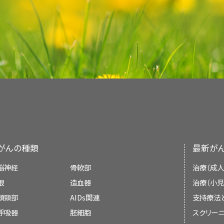
血液。がんが発生した場所から血液に侵入し
者と協力しながら治療に取り組んでいきます。具体
遺伝学的情報、治療、支持療法、補完代替医療に
して体内の他の部位に移動します。
です：
して収載しています。ほとんどの要約について、2
遺伝性がん感受性症候群の遺伝子検査（英語
小児乳がんはときに治療後に再発することがあり
家向けの要約には、詳細な情報が専門用語で記載
れた場合、担当医はあなたとともに治療計画を立て
は、理解しやすい平易な表現を用いて書かれてい
正確かつ最新の情報を提供しています。また、ほと
乳がんの
青年
と若年成人の治療の詳しい情報につ
がんは発生した場所から体内の他の部位に
能です。
ださい。
小児科医
小児がんに関するさらなる情報や、がん全般に関
画像を拡大
ご覧ください：
PDQはNCIが提供する1つのサービスです。NCIは
NCIの
臨床試験検索
から、現在患者さんを受け入れ
がんが体内の他の部位に拡がることを
転移
と呼び
小児外科医
Institutes of Health：NIH）の一部であ
女性の乳房には、乳汁をつくり乳頭へ運ぶ
すことができます（なお、このサイトは日本語検索
所（
原発
巣）から分離して、リンパ系や血液を介して
があります。脂肪組織が乳房の形をつく
心機関です。PDQ要約は独立した医学文献のレ
類、患者さんの年齢、試験が実施されている場所
放射線腫瘍医
ます。リンパ節を含めたリンパ系は、リン
り、NCIまたはNIHの方針声明ではありません。
ができます。臨床試験についての
一般的な情報
も
がんの種類
最新が
染や疾患に対する防御を担う白血球の貯蔵
病理医
がんについて（英語）
本要約の目的
脳神経
骨軟部
治療（成人
リンパ系。がんがリンパ系に侵入し、リンパ
小児専門看護師
小児がん（英語）
眼
造血器
治療（小児
して、そこで
腫瘍
（
転移
巣）を形成します。
乳がんは
青年
と若年成人（15～39歳）の女性で最
このPDQがん情報要約では、小児乳がんの治療
頭頸部
ソーシャルワーカー
AIDs関連
支持療法
小児がんのためのCureSearch（英語）
層の女性に発生する乳がんは全ての乳がん症例の
す。患者さんとそのご家族および介護者に情報を提
血液。がんが血液中に侵入し、血管を通って
呼吸器
胚細胞
スクリーニ
生する乳がんは、
侵攻性
が高いことが多く、それ
す。医療に関する決定を行うための正式なガイド
リハビリテーション専門家
で腫瘍（転移巣）を形成します。