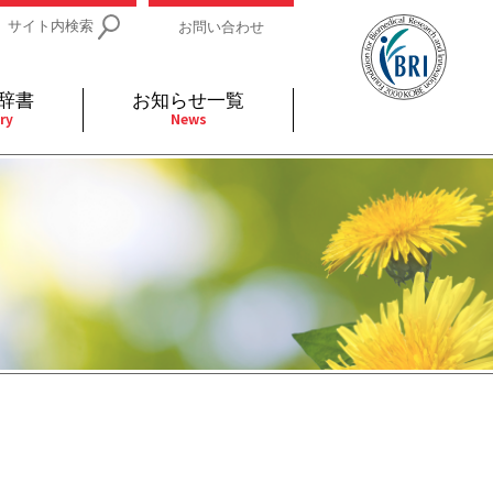
サイト内検索
お問い合わせ
辞書
お知らせ一覧
ry
News
IDs関連
小児
関連リンク
細胞
支持療法と緩和ケア
分泌
補完代替医療
発不明
全般