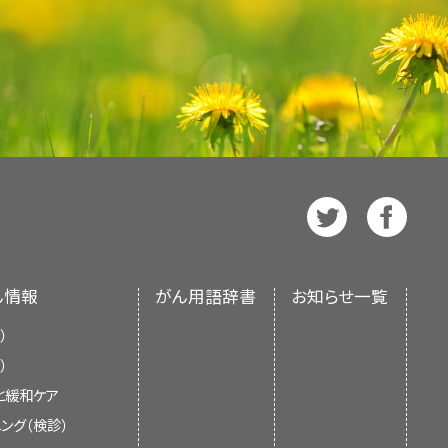
て拡がります。がんは
血管
を介
的には以下のような
関する最新かつ公表済みの情報を要約
専門医
や専門家
つのバージョンが利用可能です。専門
）
ます。お子さんが再発乳がんと診断さ
されています。患者さん向けの要約
ます。
ます。いずれの場合も、がんに関する
んどの要約は
スペイン語
版も利用可
いては、
乳がんの治療（成人）
をご覧く
拡がることがあります。
するその他の資料については、以下を
する
、米国国立衛生研究所（National
ているNCI支援のがん臨床試験を探
ます。がん細胞が最初に発生した場
り、NIHは連邦政府における生物医学研究の中
複数の葉、小葉、および乳管
に対応しておりません。）。がんの種
移動します。
り、筋肉と胸壁がそれを支え
ビューに基づいて作成されたものであ
に基づいて、臨床試験を検索すること
パ液をろ過するとともに、感
ご覧いただけます。
ん情報
がん用語辞書
お知らせ一覧
場所になっています。
）
管を通って体内の他の部位に移動
）
もよくみられる
がん
ですが、この年齢
に関する最新の情報を記載していま
と緩和ケア
5％未満です。青年と若年成人に発
供し、支援することを目的としていま
体内の他の部位に移動して、そこ
ング（検診）
よりも年長の女性より治療が難しい傾
ラインや推奨を示すものではありませ