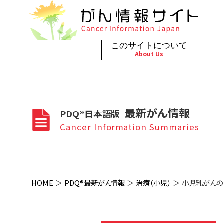
このサイトについて
About Us
脳神
治療（
ご利
このサイトについて
がんの種類
最新がん情報
眼
治療（
最新がん情報
PDQ®日本語版
プライ
About Cancer Information Japan
Cancer Types
Summaries
頭頸
支持療
Cancer Information Summaries
お問
呼吸
スクリ
HOME
PDQ®最新がん情報
治療（小児）
小児乳がんの治