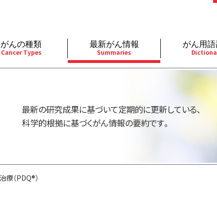
がんの種類
最新がん情報
がん用語
Cancer Types
Summaries
Dictiona
経
成人）
乳腺
婦人科
予防
A
用規約
寄附・協賛のお願い
小児）
消化管
皮膚
遺伝学的情報
胚
最新の研究成果に基づいて定期的に更新している、
バシーポリシー
寄附・協賛一覧
部
法と緩和ケア
肝胆膵
骨軟部
統合、代替、補完療法
内
科学的根拠に基づくがん情報の要約です。
い合わせ
沿革
器
ーニング（検診）
泌尿器
造血器
原
療（PDQ®）