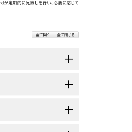
ial Boardが定期的に見直しを行い、必要に応じて
全て開く
全て閉じる
胞ができる疾患です。
には葉と呼ばれる区分が15～20個
数の小さな区分に分かれています。
ムがありません。
ており、そこで乳汁が作られていま
管でつながっています。
るかどうかを調べるためのプロセス
準的な
病期分類システム
がありませ