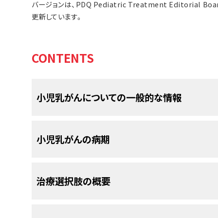
バージョンは、PDQ Pediatric Treatment Editor
更新しています。
CONTENTS
小児乳がんについての一般的な情報
乳がんは、乳房の組織の中に悪性（がん）細
小児乳がんの病期
乳房
は
葉
と
乳管
から構成されています。左右の乳房
ずつ存在します。それぞれの葉は
小葉
と呼ばれる多
小児乳がんには、標準的な病期分類システ
治療選択肢の概要
小葉の先には小さな腺房という構造が多数存在し
す。これらの葉、小葉、腺房は乳管と呼ばれる細い
がん
が
乳房
から周辺領域や他の部位に拡がってい
は、
病期診断
と呼ばれます。小児
乳がん
には、標