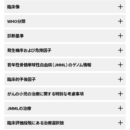
若年性骨髄単球性白血病（JMML）は、発生頻度が小児急性骨髄性白血病
臨床像
（AML）の約1/10である、まれな白血病である。年間発生率は100万人当た
り約1～2例である。
JMMLは幼児で最もよくみられる骨髄増殖性腫瘍で
[
1
]
診断時によくみられる臨床的特徴としては以下のものがある：
WHO分類
[
1
]
あり、発症年齢の中央値は約1.8歳である。男児に多い（男女比はおよそ2.5：
1）。
世界保健機関（WHO）は、若年性骨髄単球性白血病（JMML）をRAS経路の
診断基準
活性化に起因する小児期早期の骨髄増殖性腫瘍（MPN）として分類してい
参考文献
る。
[
1
]
若年性骨髄単球性白血病（JMML）を示唆する臨床像を呈する小児におい
発生機序および危険因子
肝脾腫（97％）
Passmore SJ, Chessells JM, Kempski H, et al.: Paediatric
て、確定診断に現在用いられている基準を
表1
に示す。
[
1
]
myelodysplastic syndromes and juvenile myelomonocytic
急性骨髄性白血病（AML）の分類に関する情報については、「小児急性骨髄
leukaemia in the UK: a population-based study of incidence and
若年性骨髄単球性白血病（JMML）の発生機序には、関連する症候群ととも
若年性骨髄単球性白血病（JMML）のゲノム情報
リンパ節腫脹（76％）
survival. Br J Haematol 121 (5): 758-67, 2003.
[PUBMED Abstract]
性白血病の治療」の
小児AMLのWHO分類
のセクションを参照のこと。
に、
RAS
がん遺伝子経路の活性化が密接に関係している（
図1
を参照のこ
表1．血液リンパ系腫瘍のWHO分類第5版によるJMMLの診断基準
と）。
さらに、特有なRNAの発現およびDNAメチル化パターンも報告
[
1
]
[
2
]
参考文献
臨床的予後因子
蒼白（64％）
JMMLの分子遺伝学的特徴
臨床基準、血液学的基準、および臨床検査基準（診断にはす
されている。それらのパターンは年齢などの臨床因子と相関し、予後と関連
Khoury JD, Solary E, Abla O, et al.: The 5th edition of the World
べての基準を満たす必要がある）
Health Organization Classification of Haematolymphoid Tumours:
すると考えられている。
発熱（54％）
[
3
]
[
4
]
過去には、化学療法を実施しても、90％を超える若年性骨髄単球性白血病
がんの小児の治療に関する特別な考慮事項
JMMLにおけるゲノムの全体像は、RAS経路の次の5つの遺伝子のいずれか
9
Myeloid and Histiocytic/Dendritic Neoplasms. Leukemia 36 (7):
1．末梢血単球数が1×10
/L以上である
（JMML）患者が死亡した。
しかしながら、現在では造血幹細胞移植の適
[
1
]
1703-1719, 2022.
[PUBMED Abstract]
における多様体を特徴とする：
NF1
、
NRAS
、
KRAS
、
PTPN11
、および
CBL
。
2．芽球および前単球が末梢血および骨髄に占める割合が20％未満である
発疹（36％）
用により、約50％の生存率が認められている。
患者は、以下の3つの異
[
2
]
小児および青年のがんはまれであるが、全体の発生率は1975年以降徐々に
JMMLの治療
RAS経路活性化多様体を有するJMMLと診断された連続症例
[
1
]
[
2
]
[
3
]
3．臓器浸潤の臨床所見が認められる（最も多いのは脾腫）
なる臨床経過をたどるようである：
上昇してきている。
小児および青年のがん患者は、小児期および青年期
118例の集積研究では、変異がみられた遺伝子としては
[
1
]
PTPN11
が最も多
4．
BCR
::
ABL1
融合遺伝子が認められない
に発生するがんの治療経験を有するがん専門医で構成される集学的チーム
く、全症例の51％を占めていた（19％が生殖細胞系および32％が体細胞変
若年性骨髄単球性白血病（JMML）に対する治療選択肢としては以下のもの
臨床評価段階にある治療選択肢
5．
KMT2A
再構成が認められない
を擁する医療機関に紹介すべきである。
この集学的チームのアプローチ
異）（図2を参照）。
NRAS
多様体を有する患者が全症例の19％を占め、
[
2
]
がある：
[
1
]