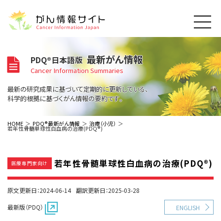
このサイトについて
最新がん情報
PDQ®日本語版
About Cancer Information Japan
Cancer Information Summaries
ご利用規約
がんの種類
最新の研究成果に基づいて定期的に更新している、
Cancer Types
プライバシーポリシー
科学的根拠に基づくがん情報の要約です。
お問い合わせ
脳神経
泌尿器
内分泌
最新がん情報
HOME
PDQ®最新がん情報
治療（小児）
若年性骨髄単球性白血病の治療(PDQ®)
Summaries
寄附・協賛のお願い
眼
婦人科
原発不明
寄附・協賛一覧
頭頸部
皮膚
治療（成人）
がん用語辞書
小児
若年性骨髄単球性白血病の治療(PDQ®)
沿革
Dictionary
医療専門家向け
呼吸器
骨軟部
治療（小児）
支持療法と緩和ケア
関連リンク
支持療法と緩和ケア
乳腺
造血器
お知らせ一覧
原文更新日：2024-06-14
翻訳更新日：2025-03-28
補完代替医療
News
スクリーニング（検診）
消化管
AIDs関連
最新版（PDQ）
ENGLISH
予防
肝胆膵
胚細胞
全般