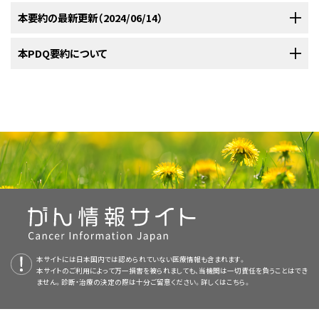
遺伝学的基準（診断には1つの基準を満たせばよい）
には、小児が至適な生存期間および生活の質を達成できる治療、支持療法、
KRAS
多様体を有する患者が15％を占めていた。
NF1
多様体は症例の8％を
米国国立がん研究所（NCI）が支援している臨床試験に関する情報は、
本要約の最新更新（2024/06/14）
NCI
白血球数の増加と循環血中単球数の増加がみられることもある。
[
1
]
造血幹細胞移植（HSCT）
1．典型的なRAS経路の構成要素または調節因子の多様体：
およびリハビリテーションを受けられることを保証するべく、以下に該当する
占め、
CBL
多様体は症例の11％を占めていた。これら5つの遺伝子の多様体
ウェブサイト
に掲載されている。他の組織がスポンサーを務める臨床試験
a
急速進行性疾患および早期死亡。
a)
PTPN11
、
KRAS
、または
NRAS
のクローン性の体細胞多様体
小児専門医およびその他の専門職の技能が必要とされる。
参考文献
は一般的に相互排他的であるが、症例の4％～17％はこのようなRAS経路
に関する情報については、ClinicalTrials.govのウェブサイトを参照のこと。
PDQがん情報要約は、定期的にレビューされ、新たな情報が得られ次第更
本PDQ要約について
HSCT
b)
NF1
のクローン性体細胞多様体または生殖細胞系多様体および
NF1
の
の遺伝子の2つに多様体を有しており
、これは予後不良と関連す
[
1
]
[
2
]
[
3
]
新される。このセクションでは、上記の日付で本要約に加えられた最新の変
Niemeyer CM, Arico M, Basso G, et al.: Chronic myelomonocytic
ヘテロ接合性の消失または複合ヘテロ接合性
一時的な疾患安定後に進行および死亡。
以下は、現在実施されている国および/または医療機関が主導する臨床試験
leukemia in childhood: a retrospective analysis of 110 cases.
る所見である。
[
1
]
[
3
]
更内容を記載する。
c)
CBL
のクローン性体細胞多様体または生殖細胞系多様体および
CBL
の
現時点でJMMLを根治できる可能性が最も高い治療法はHSCTである。
European Working Group on Myelodysplastic Syndromes in
[
1
]
の例である：
本要約の目的
b
ヘテロ接合性の消失
Childhood (EWOG-MDS) Blood 89 (10): 3534-43, 1997.
[PUBMED
進行するまで、最大で9年間の臨床的改善、またはまれに長期
[
2
]
[
3
]
[
4
]
[
5
]
JMMLにおける白血病細胞の多様体の発生率は非常に低いが、前述の5つ
Abstract]
若年性骨髄単球性白血病（JMML）の治療
c
2．典型的でないRAS経路のクローン性の病的多様体
またはRAS経路の上流
生存。
医療専門家向けの本PDQがん情報要約では、若年性骨髄単球性白血病の
のRAS経路遺伝子以外のさらなる多様体が認められている。
転
[
1
]
[
2
]
[
3
]
に位置する遺伝子（
ALK
、
PDGFRB
、
ROS1
など）を活性化する融合
プライマリケア医
証拠（HSCT）：
本文
に以下の記述が追加された；あるプロスペクティブ研究では、造血幹細
治療について、専門家の査読を経た、証拠に基づく情報を包括的に提供して
写抑制因子複合体PRC2の遺伝子に二次的なゲノム変化が認められている
その他の基準（診断には2つ以上の基準を満たす必要があ
胞移植後に再発したJMMLの小児患者4人がアザシチジンで治療された。3
いる。本要約は、患者を治療する臨床家に情報を与え支援するための情報
る）d
小児外科医
（例：全症例の7％～8％で
ASXL1
の変異がみられた）。成人の骨髄増殖性腫
European Working Group on Childhood Myelodysplastic
人がアザシチジンに反応し、2回目の移植に進むことができた（参考文献12
資源として作成されている。医療上の意思決定のための正式なガイドライン
NCT05849662
（若年性骨髄単球性白血病［JMML］の初
瘍に関連する遺伝子の一部には、JMMLでも低率で変異が認められる（例：
1．循環血中に骨髄系（前骨髄球、骨髄球、後骨髄球）および赤血球系前駆細胞
Syndromesの研究では、ブスルファン、シクロホスファミド、および
画像を拡大する
を認める
病理医
としてRubio-San-Simón et al.を引用）。
や推奨事項を提供するものではない。
発患者を対象としたトラメチニブとアザシチジンの第I/II相研
全症例の6％～9％で
SETBP1
の変異がみられた）。
JAK3
多
[
1
]
[
2
]
[
3
]
[
4
]
メルファランの一般的な前処置レジメンによる治療（抗胸腺細胞グ
治療を行った場合の生存期間に関する予後良好因子としては以下のものが
2．ヘモグロビンF値が年齢の割に高い
究）
：
この臨床試験では、JMML患者を対象としてトラメチニブ
様体もJMML症例のわずかな割合（4％～12％）で認められている。
図1．リガンド刺激によるRas活性化、Ras-Erk経路、ならびに先天
[
1
]
[
2
]
ロブリンを併用した場合も含む）を受けた複数施設の移植レシピエ
臨床評価段階にある治療選択肢
ある：
[
3
]
[
4
]
小児放射線腫瘍医
3．過形成骨髄を伴う血小板減少を認める（しばしば巨核球低形成を伴う）。異
性神経心顔面皮膚障害およびJMMLに寄与することが現在までに
とアザシチジンの併用の安全性および有効性が検討される。
査読者および更新情報
生殖細胞系
PTPN11
および生殖細胞系
CBL
多様体を有する症例は
[
3
]
[
4
]
ント100人が対象とされた。レシピエントはさまざまな強度の移植前
形成の特徴は明らかな場合もあれば明らかでない場合もある
判明している遺伝子変異を示した模式図。NL/MGCL：Noonan-
さらなる多様体を低率で示した（図2を参照のこと）。
疾患を定義する
[
1
]
JMMLの初発患者を対象として実施中のオープン臨床試験として
化学療法または分化誘導薬による治療を受けており、脾像摘出術を
like/multiple giant cell lesion、CFC：心顔面皮膚、JMML：若年性
4．骨髄系前駆細胞がGM-CSFに対して高い感受性を示す（コロニー形成アッ
小児腫瘍内科医および血液専門医
本要約は編集作業において米国国立がん研究所（NCI）とは独立した
PDQ
本サイトには日本国内では認められていない医療情報も含まれます。
RAS経路の多様体以外の多様体の存在が、より不良な予後に関連してい
セイにより、または外来性GM-CSFの非存在下もしくは低用量の存在下で
骨髄単球性白血病。Elsevieから許可を得て転載：Leukemia
NCT05849662
が追加された。
受けた患者も含まれていた。
[
2
]
本サイトのご利用によって万一損害を被られましても、当機関は一切責任を負うことはでき
STAT5のリン酸化を測定することにより検出する）
Pediatric Treatment Editorial Board
により定期的にレビューされ、随時
Research, 33 (3), Rebecca J. Chan, Todd Cooper, Christian P.
る。
[
1
]
[
2
]
ません。診断・治療の決定の際は十分ご留意ください。詳しくは
こちら。
リハビリテーション専門医
Kratz, Brian Weiss, Mignon L. Loh, Juvenile myelomonocytic
GM-CSF = 顆粒球マクロファージコロニー刺激因子；JMML = 若年性骨髄単球
本要約の作成および更新作業は
更新される。本要約は独自の文献レビューの結果を反映するものであり、
PDQ Pediatric Treatment Editorial
性白血病；WHO = 世界保健機関。
leukemia: A report from the 2nd International JMML
年齢が2歳未満であること。
JMMLのゲノムの全体像を記載した報告では、150人中16人（11％）の患者
Board
NCIまたは米国国立衛生研究所（NIH）の方針声明を示すものではない。
が行っており、同委員会は編集面においてNCIから独立している。本
a
Symposium, Pages 355-62, Copyright 2009.
小児腫瘍専門看護師