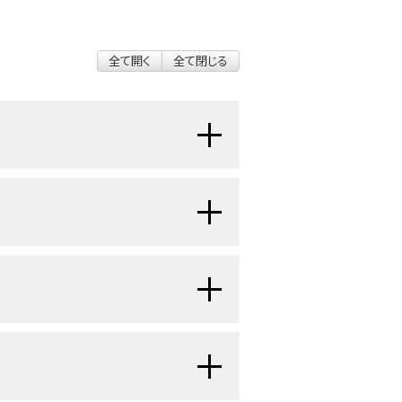
全て開く
全て閉じる
の挙動まで継ぎ目なく移行することが
（小児がんのわずか0.2％）。
副
[
1
]
いる。
TP53
生殖細胞変異の可能性
10歳までと30歳代に発生のピーク
下していく。北米および欧州における
るのは、5歳まで（年齢中央値、3～
素因となる遺伝因子が関係している。
ークがみられる。
[
4
]
[
5
]
[
6
]
ん腫の組織学的鑑別は困難である。
と予想され、年間発生率は100万人
ある。
良性腫瘍（腺腫）と悪性
[
1
]
[
2
]
、国際的にみれば副腎皮質腫瘍の発
際、腺腫とがん腫は複数の遺伝子異常