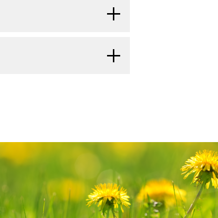
がんの全発生率は1975年以降徐々
設の臨床試験の例である：
et al.: Systemic treatment of
]
[
5
]
[
7
]
下のものがある：
ついては、小児期および青年期に発
異）が症例の約20％に認められ
ata from the German GPOH-MET 97
成症候群の患者は、がんの素因を有し
成される集学的チームのある医療機
BMED Abstract]
められる状況で発生していた。
の転移部位に対する積極的な外科的
である。
ベックウィズ-ヴィーデマ
[
6
]
ムのアプローチとは、至適生存期間お
が利用可能になり次第更新される。本
actors associated with survival in
瘍径、テロメア長の増加、および
性のために、被膜の破裂とその結果
l carcinoma. Epidemiology and
CNQ1OT1
遺伝子の低メチル化が副
よびリハビリテーションを小児が必ず
lysis of the National Cancer Data
更点を記述する。
 literature. Cancer 72 (11): 3145-
回切除の約20％および再発後の切除
る内分泌プロファイルの確立が可能で
る。
atric MATCH試験：再発または難
しかしながら、これらの症候群
2016.
[PUBMED Abstract]
[
7
]
の技術を集結したものである：
場合は、腫瘍破裂のリスクを避ける
、腫瘍再発を監視できる。
たは組織球性疾患を有する小児患
]
[
2
]
[
4
]
[
3
]
[
8
]
r malignant epithelial neoplasms.
20％の症例に認められ、
TP53
renal cortical neoplasms in the
よび治癒的処置が推奨される。
[
8
]
[
9
]
いて行う分子標的療法）
ds.: Cancer incidence and survival
：
NCI-
 and immunophenotypic analysis of
て
チェックポイント阻害薬
が追加され
年齢の高い小児に起こる傾向がある。
されている。
Class II抗原、HLA-DRA、HLA-
[
9
]
 States SEER Program 1975-1995.
のリスクが高い；したがって、開腹副
, 2003.
[PUBMED Abstract]
 Therapeutic Choice（MATCH、
ブロリズマブで治療された進行または
 SEER Program, 1999. NIH Pub.No.
比較的高い年齢、比較的大きな腫瘍
。
児副腎皮質がんの治療について、包括
[
10
]
は、難治性および再発固形腫瘍におけ
R, et al.: Comparative genomic
ilable online.
Last accessed June
/II相試験において、副腎皮質がん
に関連している。
小児患者に
レジメン：
成人ではミトタンは一般
[
8
]
た情報を提供する。本要約は、がん患
al tumors of childhood. J Clin
標的として次世代シークエンシング
sson C, et al.: Prevalence and
てGeoerger et al.）。
の発現増加はより良好な予後に
BMED Abstract]
て使用される。
小児におけるミト
情報資源として作成されている。これ
[
3
]
的薬物が照合される。1～21歳
ns in pediatric adrenocortical
 al.: Penetrance of adrenocortical
 B, et al.: Clinical and outcome
どないものの、奏効率は成人で観察
インまたは推奨事項を提供している
tudy of 43 metastasizing and
. J Clin Oncol 33 (6): 602-9, 2015.
3 R337H mutation. J Med Genet 43
Board
が作成と内容の更新を行って
ortical tumors: a report from the
 J Surg Pathol 8 (3): 163-9, 1984.
or Registry. J Clin Oncol 22 (5):
enomic landscape of paediatric
3
]
[
11
]
約は独自の文献レビューを反映してお
発した病変から腫瘍の組織を得
2, 2015.
[PUBMED Abstract]
tti GP, et al.: Biology, clinical
DS, et al.: Mortality rate of
。PDQ要約の更新におけるPDQ編集
.: Morphologic characteristics of
とされている分子遺伝学的な
enocortical tumors in children.
 years of age in Curitiba, Brazil.
renal cortical neoplasms in the
報については、
本PDQ要約について
rs. Cancer 55 (4): 766-73, 1985.
PUBMED Abstract]
UBMED Abstract]
 and immunophenotypic analysis of
認められる腫瘍を有する患者には、
。
[
5
]