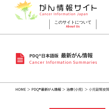
このサイトについて
About Us
脳神
治療（
ご利
このサイトについて
がんの種類
最新がん情報
眼
治療（
最新がん情報
PDQ®日本語版
プライ
About Cancer Information Japan
Cancer Types
Summaries
頭頸
支持療
Cancer Information Summaries
お問
呼吸
スクリ
HOME
PDQ®最新がん情報
治療（小児）
小児副腎皮質