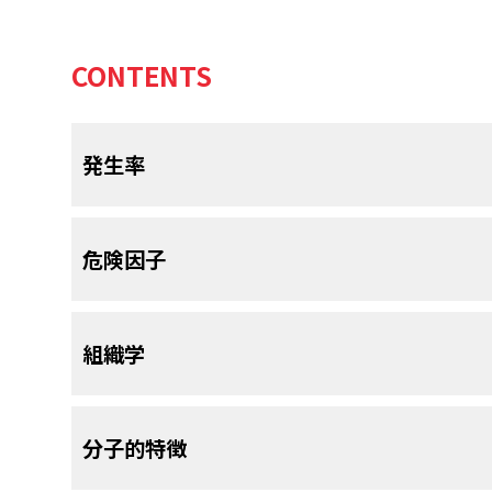
CONTENTS
発生率
副腎皮質腫瘍は、良性（腺腫）から悪性（がん腫）
危険因子
多い多種多様な疾患を包含している。
小児における副腎皮質腫瘍の発生率はきわめて低い
TP53
の生殖細胞変異がほとんど常に素因となって
腎皮質腫瘍は二峰性分布に従うと考えられており、
組織学
は、生後1年目が最も高く、年齢を重ねるごとに低
がある。
小児副腎皮質腫瘍が典型的にみられ
[
2
]
[
3
]
症例の50％超、およびブラジルの症例の95％では
4歳）であるが、青年期にも2番目の小さな発生のピ
成人の副腎皮質腫瘍とは異なり、小児の腺腫とが
[
1
]
分子的特徴
米国では、毎年新たに25例の小児の症例が発生する
しかしながら、小児の症例の約10～20％は腺腫で
当たり0.2～0.3例と推定される。
しかしながら
腫瘍（がん腫）との区別は、難しいことがある。実
[
7
]