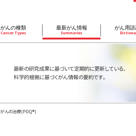
がんの種類
最新がん情報
がん用語
Cancer Types
Summaries
Dictiona
経
成人）
乳腺
婦人科
予防
A
用規約
寄附・協賛のお願い
小児）
消化管
皮膚
遺伝学的情報
胚
最新の研究成果に基づいて定期的に更新している、
バシーポリシー
寄附・協賛一覧
部
法と緩和ケア
肝胆膵
骨軟部
統合、代替、補完療法
内
科学的根拠に基づくがん情報の要約です。
い合わせ
沿革
器
ーニング（検診）
泌尿器
造血器
原
がんの治療(PDQ®)