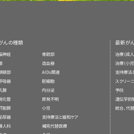
および
PDQ® - NCI's Comprehensive Cancer D
[PUBMED Abstract]
83 patients. Am J Surg Pathol 27 (7): 867-81
リハビリテーション専門家。
Ribeiro RC, Sandrini F, Figueiredo B, et a
Pediatric MATCHでの治療が提案さ
Rodriguez-Galindo C, Figueiredo BC, Zambe
本要約は編集作業において米国国立がん研究所（N
イタリアとドイツでの1件のレトロスペ
Das S, Sengupta M, Islam N, et al.: Wein
contributes in a tissue-specific manne
characteristics, and management of adr
副腎皮質腫瘍の小児が5年間生存する全体確率は
Rodriguez-Galindo C: Adrenocortical tumo
ClinicalTrials.govウェブサイトで追加
Treatment Editorial Board
により定期的に見直
status to study pediatric adrenocortical 
carcinoma. Proc Natl Acad Sci U S A 98 (16)
われた副腎皮質がんの成人患者177人
Pediatr Blood Cancer 45 (3): 265-73, 2005.
[
小児専門看護師。
Brecht IB, Olson TA: Rare Tumors in Ch
者の80％を超えるものから、転移を認める患者の
自の文献レビューを反映しており、NCIまたは米国
Pediatr Surg 51 (11): 1795-1800, 2016.
[PUB
Germany: Springer-Verlag, 2012, pp 436-44.
な使用により、無再発生存期間が有意
Rodriguez-Galindo C: Adrenocortical tumo
Rodriguez-Galindo C: Adrenocortical tumo
[
7
]
[
10
]
[
11
]
[
12
]
[
13
]
示すものではない。
社会福祉士。
Stojadinovic A, Ghossein RA, Hoos A, et al.:
Brecht IB, Olson TA: Rare Tumors in Ch
Brecht IB, Olson TA: Rare Tumors in Ch
～3g/日で認められ、3～5g/日の用
Gönç EN, Özön ZA, Cakır MD, et al.: Need 
morphologic, and molecular characterizat
Germany: Springer-Verlag, 2012, pp 436-44.
Germany: Springer-Verlag, 2012, pp 436-44.
in the management of adrenocortical tumor
副腎皮質がんを有する患者の一部は
TP53
生殖細
（詳しい情報については、成人の
副
がんの種類
最新が
[
12
]
委員会のメンバーは毎月、最近発表された記事を
2002.
[PUBMED Abstract]
チャイルドライフ専門家。
Endocrinol 6 (2): 68-73, 2014.
[PUBMED Abst
Custódio G, Parise GA, Kiesel Filho N, et al
小児を対象にしたレトロスペクティブ・レビューによ
要約を参照のこと。）
か決定する：
脳神経
骨軟部
治療（成人
Almeida MQ, Fragoso MC, Lotfi CF, et al.: 
surveillance for the TP53 R337H mutation
Ghazi AA, Mofid D, Salehian MT, et al.: Fu
人の患者が確認された。
この患者グループで
[
14
]
心理士。
factor-II and its receptor in pediatric and 
adrenocortical tumors. J Clin Oncol 3
眼
children-secretory behavior. J Clin Res Ped
造血器
治療（小児
ミトタンとシスプラチンをベースとした
女比は18：42）。3年無増悪生存（PFS）率は71.4
Endocrinol Metab 93 (9): 3524-31, 2008.
[PU
Abstract]
[PUBMED Abstract]
頭頸部
AIDs関連
支持療法
けた進行副腎皮質腫瘍の小児11人を対
この集団に対する予後因子は、
TP53
生殖細胞の状
West AN, Neale GA, Pounds S, et al.: Gene 
Hoyme HE, Seaver LH, Jones KL, et a
Hanna AM, Pham TH, Askegard-Giesm
呼吸器
胚細胞
スクリーニ
の患者に測定可能な反応がみられた。
析で同定された因子と同じであった。予後不良な
adrenocortical tumors. Cancer Res 67 (2): 6
(hemihypertrophy): report of a prospe
adrenocortical tumors in children. J Pe
2
会議での議論、
一日量は約4g/m
であり、治療開始か
乳腺
内分泌
予防
incidence of neoplasia and review. Am J
高い病期、より重い腫瘍重量、
TP53
体細胞変異の存
[PUBMED Abstract]
Rodriguez-Galindo C: Adrenocortical tumo
（小児および青年のがんの支持療法に関する具体的
[PUBMED Abstract]
成された。
消化管
原発不明
遺伝学的
[
3
]
Brecht IB, Olson TA: Rare Tumors in Ch
が挙げられた。Ki-67標識指数および年齢は、病
Redlich A, Boxberger N, Strugala D, 
本文の引用、または
および緩和ケア
の要約を参照のこと。）
Germany: Springer-Verlag, 2012, pp 436-44.
Wijnen M, Alders M, Zwaan CM, et al.: K
肝胆膵
adrenocortical carcinoma in children: d
小児
統合、代
てPFSと有意に関連していた。
GPOH-MET 97試験において、14m
disguised genetic predisposition in sp
trial. Klin Padiatr 224 (6): 366-71, 2012.
[PU
Gupta N, Rivera M, Novotny P, et al.: Adren
既に引用されている既存の記事との入れ替え
泌尿器
支持療法と緩和ケア
米国小児科学会によって、小児がん施設とそれら
tumors? Pediatr Blood Cancer 59 (3): 565-6
好な生存と相関した。
参考文献
Clinicopathological Analysis of 41 Patient
[
5
]
[
6
]
婦人科
割に関するガイドラインが概説されている。
補完代替医療
こ
[
2
]
2017. Horm Res Paediatr 90 (1): 8-18, 2018.
Steenman M, Westerveld A, Mannens M: 
McAteer JP, Huaco JA, Gow KW: Predic