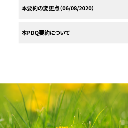
小児および青年におけるがんはまれであるが、小児
以下は、現在実施されている全米および/または施
年齢。
4歳または5歳を超える年齢。
[
7
]
本要約の変更点（06/08/2020）
Redlich A, Boxberger N, Strugala D, 
[
1
]
[
2
]
[
4
る。
[
6
]
[
7
]
[
10
]
[
11
]
小児副腎皮質腫瘍に対する治療法の選択肢には以
に増加している。
小児および青年のがん患者に
[
1
]
ATRX変異。
ATRX
のゲノム変化（主に構造変
adrenocortical carcinoma in children: d
ベックウィズ-ヴィーデマン症候群および片側過形
生するがんの治療経験を有するがん専門家から構
trial. Klin Padiatr 224 (6): 366-71, 2012.
[PU
参考文献
顕微鏡的な腫瘍壊死。
た。
ATRX
の変化はすべて
[
5
TP53
]
の変化が認
手術：
実施可能であれば、原発腫瘍とすべて
ており、その新生物のうち実に16％が副腎皮質腫瘍
関への紹介を検討すべきである。この集学的チー
PDQがん情報要約は定期的に見直され、新情報
Gulack BC, Rialon KL, Englum BR, et al.: F
TP53
と
ATRX
変異の共起は、進行期、大きな腫
アプローチが推奨される。
腫瘍の破砕
Wooten MD, King DK: Adrenal cortica
[
7
]
[
8
]
本PDQ要約について
ン症候群の表現型の特徴がみられない患者では、
K
傍大動脈リンパ節転移。
よび至適QOLを得られるような治療、支持療法、お
pediatric adrenocortical carcinoma: An ana
[
5
]
セクションでは、上記の日付における本要約最新変
treatment with mitotane and a review of the
予後不良に相関した。
として起こる腫瘍漏出が頻繁にみられる（初
ホルモン過剰分泌によって、特定の各腫瘍に対す
腎皮質腫瘍の発生と関連することが指摘されてい
APEC1621（NCT03155620）
（Pedi
Base (NCDB). J Pediatr Surg 51 (1): 172-7, 
受けられるようにするため、以下に示す医療専門家
55, 1993.
[PUBMED Abstract]
の43％）。
副腎皮質腫瘍の診断が疑われる
小児副腎皮質がんの治療
不完全切除または手術中の腫瘍漏出。
[
1
]
あり、これにより治療への反応の評価が容易になり
がみられる副腎皮質腫瘍の小児は1％未満である。
治性進行固形腫瘍、非ホジキンリンパ腫、ま
[
1
Berstein L, Gurney JG: Carcinomas and othe
CTNNB1変異。
CTNNB1
の活性化変異は約
Wieneke JA, Thompson LD, Heffess CS: Ad
ために、穿刺吸引法よりも、むしろ開腹術お
本要約の目的
者の治療において遺伝子検査の結果に基づ
In: Ries LA, Smith MA, Gurney JG, et al., e
pediatric population: a clinicopathologic
生殖細胞変異とは相互排他的であった。
小児副腎皮質腫瘍に対する治療法の選択肢とし
非機能性腫瘍はまれであり（10％未満）、比較的
小児副腎皮質がんに特有の遺伝的特徴がレビュー
HLA class II抗原の発現量低。
HLA 
among children and adolescents: United
腹腔鏡下切除は腫瘍破裂およびがん性腹膜炎
83 patients. Am J Surg Pathol 27 (7): 867-81
COG Pediatric Molecular Analysis for
た。さらに、本文に以下の記述が追加された；ペム
Bethesda, Md: National Cancer Institute,
[
1
]
DPA1、およびHLA-DPB1の低い発現は、
腎摘出術が依然として標準治療となっている
医療専門家向けの本PDQがん情報要約では、小
Pediatric MATCH試験と呼ばれる）で
参考文献
Figueiredo BC, Stratakis CA, Sandrini 
99-4649, Chapter 11, pp 139-148.
Also ava
再燃した固形腫瘍を有する小児患者を対象とした第I
プライマリケア医。
サイズ、転移性病変の存在、および転帰不良
ミトタンとシスプラチンをベースにした
的な、専門家の査読を経た、そして証拠に基づい
hybridization analysis of adrenocortic
参考文献
る160以上の遺伝子の4,000以上の変異を
08, 2020.
[PUBMED Abstract]
Wasserman JD, Novokmet A, Eichler-Jon
患者4人中2人が部分奏効を得られた（引用、参考文献13とし
おけるMHC クラスII遺伝子、特に
HLA-DPA1
Endocrinol Metab 84 (3): 1116-21, 1999.
[PU
的に完全切除後の補助療法の条件で単剤とし
者を治療する臨床家に情報を与え支援するための
で同定された特異的な分子遺伝学的変化と標
functional consequence of TP53 mutatio
Figueiredo BC, Sandrini R, Zambetti GP, et
小児外科医。
Michalkiewicz E, Sandrini R, Figueiredo
参考文献
関連している。
タンの使用について利用可能な情報がほとん
[
9
]
は医療における意思決定のための公式なガイドラ
Weiss LM: Comparative histologic s
carcinoma: a children's oncology group study
tumours associated with the germline TP5
本要約は
PDQ Pediatric Treatment Editorial 
の小児および青年が試験に適格である。
characteristics of children with adrenoc
nonmetastasizing adrenocortical tumors. Am
[PUBMED Abstract]
(1): 91-6, 2006.
[PUBMED Abstract]
されるものとほぼ同じであると考えられる。
わけではない。
International Pediatric Adrenocortical Tum
Pinto EM, Chen X, Easton J, et al.: G
[
おり、編集に関してはNCIから独立している。本要
放射線腫瘍医。
[PUBMED Abstract]
分子生物学的な検討のために、進行または再
838-45, 2004.
[PUBMED Abstract]
adrenocortical tumours. Nat Commun 6: 630
Rodriguez-Galindo C, Figueiredo BC, Zambe
Pianovski MA, Maluf EM, de Carvalho 
り、NCIまたはNIHの方針声明を示すものではない
van Slooten H, Schaberg A, Smeenk D, et al
る必要がある。この試験で治療の対象
characteristics, and management of adr
adrenocortical tumors in children under 15
小児内科腫瘍医/血液専門医。
Wieneke JA, Thompson LD, Heffess CS: Ad
査読者および更新情報
委員会の役割および要約の方針に関する詳しい情
benign and malignant adrenocortical tumo
Pediatr Blood Cancer 45 (3): 265-73, 2005.
[
Pediatr Blood Cancer 47 (1): 56-60, 2006.
[P
pediatric population: a clinicopathologic
variant（多様体ないしバリアント）が
I期の疾患は予後良好と関係していると考えられる