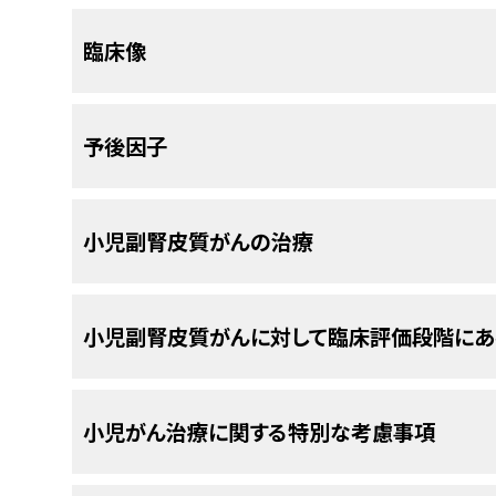
生率にはかなりの変動があるとみられる。発生率
を共有しているとみられ、連続的な細胞形質転換
71例の小児副腎皮質腫瘍（発見コホートにおける3
臨床像
められる発生率の約10～15倍に上る。
ある。
例）に対して実施された研究で、小児副腎皮質が
[
8
]
[
9
]
[
10
]
[
[
3
]
ブラジル以外の症例で、副腎皮質腫瘍の小児
た。
多くの例で、他の非副腎がん（リー-フラウメ
[
1
]
ほとんどの研究で一貫して女性が優勢であり、男女比は
肉眼的には、腺腫は十分に定義され、球状の傾向
小児副腎皮質腫瘍は、ほぼ例外なく機能性である
は
TP53
のDNA結合ドメインをコードする領
3
い。腺腫は典型的な場合、小さく（通常、200cm
未
予後因子
参考文献
の徴候および症状が出現してから5～8ヵ月後に診
に保存されたアミノ酸残基において）生殖細
めている研究もある。これに対して、がん腫は悪
Ribeiro RC, Figueiredo B: Childhood adreno
ん腫の方が大きく、出血および壊死している範囲
ブラジルの症例では患者の家系はがんの高い
(8): 1117-26, 2004.
[PUBMED Abstract]
副腎皮質がんに対する全般的な予後不良因子には
IGF2過剰発現。
症例の約90％に認めら
に、がん腫は好酸性細胞質を含む比較的大きな細
小児副腎皮質がんの治療
クソン10のコドン337において単一の固有
Wooten MD, King DK: Adrenal cortica
11p15におけるコピー数変化によるヘテロ
ターを形成している。数人の著者により、これら2
ブラジルの研究では、この地域で広く
treatment with mitotane and a review of the
[
3
]
[
4
]
され、
IGF2
の過剰発現を引き起こしていた。
男性化。
80％を超える患者でアンドロゲン
組織学的基準が提唱されている。
[
4
]
[
5
]
[
6
]
55, 1993.
[PUBMED Abstract]
児スクリーニングにより、スクリーニングを受けた
診断時に、3分の2の小児患者は病変が限局してお
成長加速、陰茎拡大、陰核肥大、多毛、および
小児副腎皮質がんに対して臨床評価段階に
ャリアが461人（0.27％）いたことが確認され
Michalkiewicz E, Sandrini R, Figueiredo
TP53変異。
TP53
変異が一般的に観察された
形態学的基準による副腎皮質腫瘍の良性と悪性の
残りの患者は病変が切除不能または転移性である
ール症を伴ってみられる。
腫瘍サイズ大。
200g超の腫瘍重量または20
[
3
]
[
4
]
characteristics of children with adrenoc
の血縁者には、臨床スクリーニングが行われ
創始者R337H
TP53
生殖細胞変異を有した。
胞分裂の割合は一貫して、侵攻的な振る舞いを示
International Pediatric Adrenocortical Tum
転帰に関連している。
腫瘍が小さい患
[
1
]
[
2
]
小児副腎皮質腫瘍の治療法は成人の研究で得られ
された副腎皮質腫瘍は、スクリーニングに参
除くと、
TP53
生殖細胞変異は症例の約3分の
れている。
成人では、
IGF2
発現もまたがん腫と
高エストロゲン症。
高エストロゲン症が認
838-45, 2004.
[PUBMED Abstract]
[
7
]
米国国立がん研究所（NCI）が支援している臨床試
手術単独で治療された場合に優れた治療成績
ガイドラインが用いられる。手術は最も重要な治
た腫瘍よりも小さく、治癒率が高かった。
小児がん治療に関する特別な考慮事項
10％で
TP53
体細胞変異が観察されたため、
識別しないようである。
このほか、病理組織
[
8
]
[
9
]
に掲載されている。他の組織がスポンサーの臨
Wieneke JA, Thompson LD, Heffess CS: Ad
しては、ミトタンとシスプラチンをベースにしたレジ
クッシング症候群。
孤立性のクッシング症
が
TP53
変異を有していた。
TP53
変異を有す
胞分裂の割合、異型細胞分裂の存在、および血管
pediatric population: a clinicopathologic
転移性疾患。
[
1
]
[
2
]
[
4
]
[
5
]
[
6
]
ClinicalTrials.govウェブサイトを参照のこと。
ポシドを組み込んだ治療法が推奨される。
者の5％）、年齢の高い小児では比較的頻繁に
83 patients. Am J Surg Pathol 27 (7): 867-81
[
2
]
[
3
]
[
4
されず17番染色体のヘテロ接合性の消失が
浸潤といった腫瘍の特徴から導いたスコアに基づ