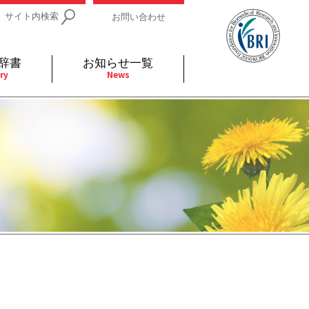
サイト内検索
お問い合わせ
辞書
お知らせ一覧
ry
News
IDs関連
小児
関連リンク
細胞
支持療法と緩和ケア
分泌
補完代替医療
発不明
全般