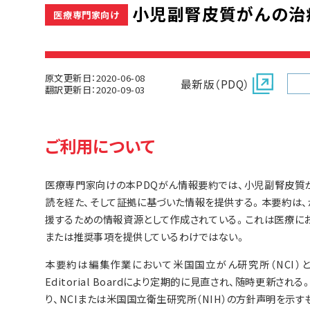
小児副腎皮質がんの治療(
医療専門家向け
原文更新日：2020-06-08
最新版（PDQ）
翻訳更新日：2020-09-03
ご利用について
医療専門家向けの本PDQがん情報要約では、小児副腎皮質
読を経た、そして証拠に基づいた情報を提供する。本要約は
援するための情報資源として作成されている。これは医療に
または推奨事項を提供しているわけではない。
本要約は編集作業において米国国立がん研究所（NCI）とは独立した
Editorial Boardにより定期的に見直され、随時更新
り、NCIまたは米国国立衛生研究所（NIH）の方針声明を示す