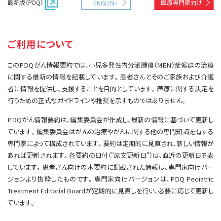
最新版（PDQ）
医療専門家向け
ENGLISH
サイト内検索
お問い合わせ
遺伝学的情報
統合、代替、補完療法
ご利用について
このPDQがん情報要約では、小児多発性内分泌腫瘍（MEN）症候群の治療
に関する最新の情報を記載しています。患者さんとそのご家族および介護
者に情報を提供し、支援することを目的としています。医療に関する決定を
行うための正式なガイドラインや推奨を示すものではありません。
PDQがん情報要約は、編集委員会が作成し、最新の情報に基づいて更新し
ています。編集委員会はがんの治療やがんに関する他の専門知識を有する
専門家によって構成されています。要約は定期的に見直され、新しい情報が
あれば更新されます。各要約の日付（"原文更新日"）は、直近の更新日を表
しています。患者さん向けの本要約に記載された情報は、専門家向けバー
ジョンより抜粋したものです。専門家向けバージョンは、PDQ Pediatric
Treatment Editorial Boardが定期的に見直しを行い、必要に応じて更新し
ています。