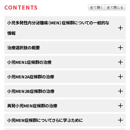
CONTENTS
全て開く
全て閉じる
小児多発性内分泌腫瘍（MEN）症候群についての一般的な
情報
治療選択肢の概要
多発性内分泌腫瘍（MEN）症候群は、内分泌系を侵す遺伝性疾患で
す。
小児MEN1症候群の治療
MEN症候群の小児には様々な治療法が存在します。
内分泌系
は、
ホルモン
を生産して
血液
中に放出する
腺
や
細胞
で構成されて
います。
MEN症候群
は、
過形成
（正常細胞の過剰な増殖）や
良性
（
がん
では
副甲状腺機能亢進症
小児MEN2A症候群の治療
は
MEN1症候群
で最もよくみられる
徴候
です。MEN1
その中には
標準治療
（現在使用されている治療法）もあれば、
臨床試験
にお
ない）または
悪性
（がん）の
腫瘍
を引き起こす場合があります。
症候群または原発性副甲状腺機能亢進症の小児は、3つ以上の
副甲状腺
と
いて検証中のものもあります。治療法の臨床試験とは、既存の治療法を改
胸腺
を切除する
手術
を受けることがあります。必要に応じて、
膵
島細胞
腫瘍
甲状腺髄様がん
小児MEN2B症候群の治療
は
MEN2A症候群
に関連しています。MEN2A症候群で
RET
良したり、
がん
の患者さんのための新しい治療法について情報を集めたりす
MEN症候群にはいくつかの種類があり、それぞれが異なった病態やが
や
下垂体腫瘍
、またはその他のMEN1症候群に関連する
病態
に対する治療
遺伝子
に特定の変化がみられる小児は、
がん
の
診断
を受けるために、また
ることを目的とした
調査研究
です。複数の臨床試験で現在の標準治療より
んを引き起こすことがあります。
も行われます。
はがんの発生や転移の発生確率を下げる処置として、通常は5歳までに
甲
新しい治療法のほうが良好であることが明らかになった場合は、その新しい
侵攻性の
再発小児MEN症候群の治療
甲状腺がん
の病型である
甲状腺髄様がん
も、
MEN2B症候群
に関
状腺
を切除する
手術
を受けます。また必要に応じて、
褐色細胞腫
や
副甲状
治療法が標準治療となります。
連しています。MEN2B症候群で
RET
遺伝子
に特定の変化がみられる乳児
MEN症候群には、主に
MEN1
と
MEN2
の2種類があります。MEN2症候群
NCIの
臨床試験検索
から、現在患者さんを受け入れているNCI支援のがん
腺機能亢進症
の治療も行われます。
は通常、
がん
の発生確率を下げる処置として、
甲状腺
を切除する
手術
を受け
再発
小児MEN症候群についてさらに学ぶために
した（再び現れた）
MEN症候群
に関連する
がん
の治療法には以下のよ
は、
MEN2A症候群
と
MEN2B症候群
という2種類のサブグループに分類され
臨床試験を探すことができます（なお、このサイトは日本語検索に対応してお
小児がんはまれな疾患ですので、臨床試験への参加を検討すべきです。臨
ます。
うなものがあります：
ます。MEN2A症候群には
家族性甲状腺髄様がん
が含まれます。
りません。）。がんの種類、患者さんの年齢、試験が実施される場所から、臨
MEN2A症候群で甲状腺髄様がんを患っている小児は、
標的療法
を受けるこ