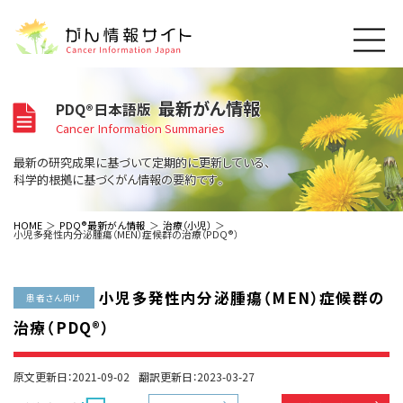
このサイトについて
最新がん情報
PDQ®日本語版
About Cancer Information Japan
Cancer Information Summaries
ご利用規約
がんの種類
最新の研究成果に基づいて定期的に更新している、
Cancer Types
プライバシーポリシー
科学的根拠に基づくがん情報の要約です。
お問い合わせ
脳神経
泌尿器
内分泌
最新がん情報
HOME
PDQ®最新がん情報
治療（小児）
小児多発性内分泌腫瘍（MEN）症候群の治療（PDQ®）
Summaries
寄附・協賛のお願い
眼
婦人科
原発不明
寄附・協賛一覧
頭頸部
皮膚
治療（成人）
がん用語辞書
小児
小児多発性内分泌腫瘍（MEN）症候群の
沿革
Dictionary
患者さん向け
呼吸器
骨軟部
治療（小児）
支持療法と緩和ケア
治療（PDQ®）
関連リンク
支持療法と緩和ケア
乳腺
造血器
お知らせ一覧
補完代替医療
News
スクリーニング（検診）
消化管
AIDs関連
原文更新日：2021-09-02
翻訳更新日：2023-03-27
予防
肝胆膵
胚細胞
全般