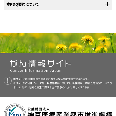
床試験の中にはまだ治療を始めていない患者さんのみを対象としているも
米国国立がん研究所
本PDQ要約について
が提供している
MEN症候群
に関する詳しい情報につ
床試験を検索できます。臨床試験についての
一般的な情報
もご覧いただけ
とがあります。標的療法とは、特定のがん
細胞
を認識し攻撃する性質をもっ
のもあります。
MEN2B症候群で甲状腺髄様がんを患っている小児は、
標的療法
を受けるこ
いては、以下をご覧ください：
ます。
た
薬物
などの物質を用いる治療法の一種です。標的療法では一般に、
化学
とがあります。標的療法とは、特定のがん
細胞
を認識し攻撃する性質をもっ
療法
や
放射線療法
に比べて、正常な細胞に及ぼす害が少なくなります。
た
薬物
などの物質を用いる治療法の一種です。標的療法では一般に、
化学
MEN症候群の小児の治療では、小児がんの治療に精通した医師のチ
PDQについて
ームが治療計画を作成するべきです。
療法
や
放射線療法
に比べて、正常な細胞に及ぼす害が少なくなります。
患者さんの
腫瘍
のサンプルを検査し、
遺伝子
に特定の変化が
PDQ（Physician Data Query：医師データ照会）は、米国国立がん研究所が
ないかを調べる
臨床試験
への参加。遺伝子に生じた変化の種
この疾患の治療は、
小児腫瘍医
（小児
がん
の治療を専門とする医師）が統括
提供する総括的ながん情報データベースです。PDQデータベースには、が
類によって、患者さんが受ける
標的療法
の種類は異なります。
遺伝性がん感受性症候群の遺伝子検査（英語）
します。
小児
腫瘍医は、小児がんの治療に精通し、特定の
医療
分野を専門と
んの予防や発見、遺伝学的情報、治療、支持療法、補完代替医療に関する最
する他の小児医療専門家と協力しながら治療に取り組んでいきます。具体
チロシンキナーゼ阻害薬
療法：チロシンキナーゼ阻害薬は腫
新かつ公表済みの情報を要約して収載しています。ほとんどの要約につい
RET
遺伝子に変異が生じている腫瘍に
セルペルカチニブ
を投
コンピュータ断層撮影（CT）スキャンとがん（英語）
的には以下のような
専門家
が挙げられます：
瘍の増殖に必要な信号を阻害します。甲状腺髄様がんの治療
チロシンキナーゼ阻害薬
療法：チロシンキナーゼ阻害薬は
腫
て、2つのバージョンが利用可能です。専門家向けの要約には、詳細な情報
与する臨床試験への参加。
には
セルペルカチニブ
が用いられます。
瘍
の増殖に必要な信号を阻害します。
バンデタニブ
と
セルペル
が専門用語で記載されています。患者さん向けの要約は、理解しやすい平
がん標的療法（英語）
カチニブ
は甲状腺髄様がんの治療に用いられます。
易な表現を用いて書かれています。いずれの場合も、がんに関する正確か
RET
遺伝子に変異が生じている腫瘍にセルペルカチニブを投
つ最新の情報を提供しています。また、ほとんどの要約は
スペイン語
版も利
与する
臨床試験
への参加。
RET
遺伝子に変異が生じている腫瘍にセルペルカチニブを投
本サイトには日本国内では認められていない医療情報も含まれます。
用可能です。
小児科医
。
本サイトのご利用によって万一損害を被られましても、当機関は一切責任を負うことはでき
与する臨床試験への参加。
ません。診断・治療の決定の際は十分ご留意ください。詳しくは
こちら。
PDQはNCIが提供する1つのサービスです。NCIは、米国国立衛生研究所
小児
がん
に関する情報と一般的ながんに関するその他の資源については、
小児外科医
。
（National Institutes of Health：NIH）の一部であり、NIHは連邦政府にお
以下をご覧ください：
ける生物医学研究の中心機関です。PDQ要約は独立した医学文献のレ
画像を拡大する
病理医
。
NCIの
臨床試験検索
から、現在患者さんを受け入れているNCI支援のがん
ビューに基づいて作成されたものであり、NCIまたはNIHの方針声明ではあ
多発性内分泌腫瘍（MEN）症候群は、内分泌系の腺や臓器を侵す
臨床試験を探すことができます（なお、このサイトは日本語検索に対応してお
必要に応じて、
褐色細胞腫
などの
病態
に対する治療も行われます。
りません。