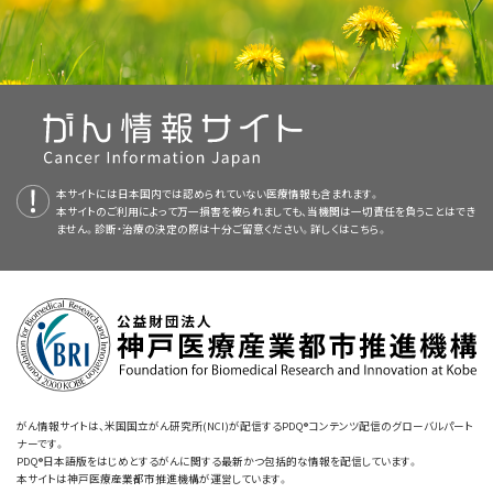
を切除する
手術
。
提供する総括的ながん情報データベースです。PDQデータベースには、が
患者さんの
腫瘍
のサンプルを検査し、
遺伝子
に特定の変化が
悪性中皮腫についてのホームページ（英語）
んの予防や発見、遺伝学的情報、治療、支持療法、補完代替医療に関する最
ないかを調べる
臨床試験
への参加。遺伝子に生じた変化の種
小児中皮腫の治療では、小児がんの治療に精通した医師のチームが
化学療法
。
新かつ公表済みの情報を要約して収載しています。ほとんどの要約につい
類によって、患者さんが受ける
標的療法
の種類は異なります。
治療計画を作成するべきです。
コンピュータ断層撮影（CT）スキャンとがん（英語）
この
腫瘍
は、臓器の内部ではなく、臓器の表面に拡がることがよくあります。
て、2つのバージョンが利用可能です。専門家向けの要約には、詳細な情報
周辺の
リンパ節
や体の他の部位に転移することもあります。悪性中皮腫は
疼痛を和らげ、
生活の質
を高める
緩和療法
としての
放射線療
この疾患の治療は、
小児腫瘍医
（小児
がん
の治療を専門とする医師）が統括
が専門用語で記載されています。患者さん向けの要約は、理解しやすい平
がん標的療法（英語）
精巣
に発生することもありますが、まれなケースです。
法
。
します。小児腫瘍医は、
小児
がんの治療に精通し、特定の
医療
分野を専門と
易な表現を用いて書かれています。いずれの場合も、がんに関する正確か
する他の小児医療専門家と協力しながら治療に取り組んでいきます。具体
つ最新の情報を提供しています。また、ほとんどの要約は
免疫療法によるがん治療（英語）
スペイン語
版も利
新しい
薬
や
免疫療法
の
臨床試験
への参加。
NCIの
臨床試験検索
から、現在患者さんを受け入れているNCI支援のがん
的には以下のような
専門家
が挙げられます：
本サイトには日本国内では認められていない医療情報も含まれます。
用可能です。
本サイトのご利用によって万一損害を被られましても、当機関は一切責任を負うことはでき
臨床試験を探すことができます（なお、このサイトは日本語検索に対応してお
ません。診断・治療の決定の際は十分ご留意ください。詳しくは
こちら。
PDQはNCIが提供する1つのサービスです。NCIは、米国国立衛生研究所
りません。）。がんの種類、患者さんの年齢、試験が実施される場所から、臨
（National Institutes of Health：NIH）の一部であり、NIHは連邦政府にお
床試験を検索できます。臨床試験についての
一般的な情報
もご覧いただけ
ける生物医学研究の中心機関です。PDQ要約は独立した医学文献のレ
小児
がん
に関する情報と一般的ながんに関するその他の資源については、
ます。
NCIの
臨床試験検索
から、現在患者さんを受け入れているNCI支援のがん
ビューに基づいて作成されたものであり、NCIまたはNIHの方針声明ではあ
小児科医
。
以下をご覧ください：
臨床試験を探すことができます（なお、このサイトは日本語検索に対応してお
りません。
りません。）。がんの種類、患者さんの年齢、試験が実施される場所から、臨
小児外科医
。
床試験を検索できます。臨床試験についての
一般的な情報
もご覧いただけ
本要約の目的
ます。
放射線腫瘍医
。
がん情報サイトは、米国国立がん研究所(NCI)が配信するPDQ®コンテンツ配信のグローバルパート
ナーです。
このPDQがん情報要約では、小児中皮腫の治療に関する最新の情報を記
がんについて（英語）
PDQ®日本語版をはじめとするがんに関する最新かつ包括的な情報を配信しています。
病理医
。
載しています。患者さんとそのご家族および介護者に情報を提供し、支援す
本サイトは神戸医療産業都市推進機構が運営しています。