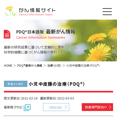
このサイトについて
最新がん情報
PDQ®日本語版
About Cancer Information Japan
Cancer Information Summaries
ご利用規約
がんの種類
最新の研究成果に基づいて定期的に更新している、
Cancer Types
プライバシーポリシー
科学的根拠に基づくがん情報の要約です。
お問い合わせ
脳神経
泌尿器
内分泌
最新がん情報
HOME
PDQ®最新がん情報
治療（小児）
小児中皮腫の治療（PDQ®）
Summaries
寄附・協賛のお願い
眼
婦人科
原発不明
寄附・協賛一覧
頭頸部
皮膚
治療（成人）
がん用語辞書
小児
小児中皮腫の治療（PDQ®）
患者さん向け
沿革
Dictionary
呼吸器
骨軟部
治療（小児）
支持療法と緩和ケア
関連リンク
支持療法と緩和ケア
乳腺
造血器
原文更新日：2021-02-18
翻訳更新日：2022-03-03
お知らせ一覧
補完代替医療
News
スクリーニング（検診）
消化管
AIDs関連
最新版（PDQ）
医療専門家向け
ENGLISH
予防
肝胆膵
胚細胞
全般