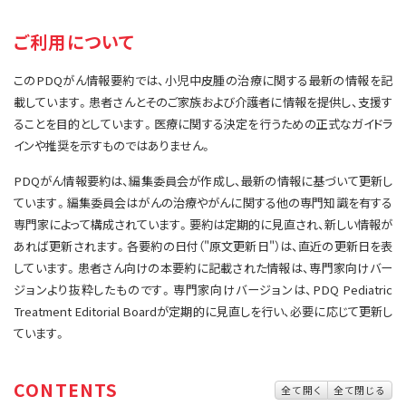
サイト内検索
お問い合わせ
遺伝学的情報
ご利用について
統合、代替、補完療法
このPDQがん情報要約では、小児中皮腫の治療に関する最新の情報を記
載しています。患者さんとそのご家族および介護者に情報を提供し、支援す
ることを目的としています。医療に関する決定を行うための正式なガイドラ
インや推奨を示すものではありません。
PDQがん情報要約は、編集委員会が作成し、最新の情報に基づいて更新し
ています。編集委員会はがんの治療やがんに関する他の専門知識を有する
専門家によって構成されています。要約は定期的に見直され、新しい情報が
あれば更新されます。各要約の日付（"原文更新日"）は、直近の更新日を表
しています。患者さん向けの本要約に記載された情報は、専門家向けバー
ジョンより抜粋したものです。専門家向けバージョンは、PDQ Pediatric
Treatment Editorial Boardが定期的に見直しを行い、必要に応じて更新し
ています。
CONTENTS
全て開く
全て閉じる