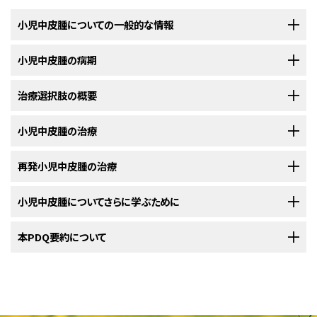
小児中皮腫についての一般的な情報
小児中皮腫の病期
中皮腫は、胸部または腹部の臓器を覆っている薄い膜に悪性（がん）
細胞ができる疾患です。
がん
治療選択肢の概要
が原発部位から拡がっているかどうかを調べるプロセスは、
病期分類
と
悪性中皮腫
は、以下の1つまたは複数の部位に
悪性
（
がん
）
細胞
が発生する
呼ばれます。小児
中皮腫
では、がんが周辺または遠隔部の
リンパ節
に転移
疾患です：
することがあります。小児中皮腫には、標準的な
病期分類システム
はありま
小児中皮腫の治療
小児中皮腫の患者さんには様々な治療法が存在します。
せん。中皮腫を
診断
するために行われた
検査や手技
の結果は、治療に関す
る決定を下すためにも利用されます。
以下の治療法に関する情報については、
再発小児中皮腫の治療
治療選択肢の概要
のセクションを
その中には
標準治療
（現在使用されている治療法）もあれば、
臨床試験
にお
ご覧ください。
いて検証中のものもあります。治療法の臨床試験とは、既存の治療法を改
小児中皮腫は、治療後に
再発する
（再び現れる）ことがあります。
以下の治療法に関する情報については、
小児中皮腫についてさらに学ぶために
治療選択肢の概要
のセクションを
良したり、
がん
の患者さんのための新しい治療法について情報を集めたりす
胸膜
：胸
腔
の内側と
肺
を覆う薄い
組織
の層。
新たに
診断
された小児の
中皮腫
の治療法には以下のようなものがありま
ご覧ください。
ることを目的とした
調査研究
です。複数の臨床試験で現在の標準治療より
す：
新しい治療法のほうが良好であることが明らかになった場合は、その新しい
米国国立がん研究所
本PDQ要約について
が提供している小児
中皮腫
に関する詳しい情報につい
腹膜
：腹壁の内側と
腹部
のほとんどの
臓器
を覆う薄い組織の
小児の
再発
中皮腫
の治療法には以下のようなものがあります：
治療法が標準治療となります。
ては、以下をご覧ください：
層。
PDQについて
小児がんはまれな疾患ですので、臨床試験への参加を検討すべきです。臨
心膜
：心臓を包む薄い組織の層。
床試験の中にはまだ治療を始めていない患者さんのみを対象としているも
胸膜の
がん
に侵されている部分とその周囲の正常
組織
の一部
PDQ（Physician Data Query：医師データ照会）は、米国国立がん研究所が
のもあります。