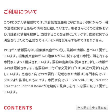
サイト内検索
お問い合わせ
遺伝学的情報
ご利用について
統合、代替、補完療法
このPDQがん情報要約では、気管気管支腫瘍と呼ばれる小児肺がんの一種
の治療に関する最新の情報を記載しています。患者さんとそのご家族およ
び介護者に情報を提供し、支援することを目的としています。医療に関する
決定を行うための正式なガイドラインや推奨を示すものではありません。
PDQがん情報要約は、編集委員会が作成し、最新の情報に基づいて更新し
ています。編集委員会はがんの治療やがんに関する他の専門知識を有する
専門家によって構成されています。要約は定期的に見直され、新しい情報が
あれば更新されます。各要約の日付（"原文更新日"）は、直近の更新日を表
しています。患者さん向けの本要約に記載された情報は、専門家向けバー
ジョンより抜粋したものです。専門家向けバージョンは、PDQ Pediatric
Treatment Editorial Boardが定期的に見直しを行い、必要に応じて更新し
ています。
CONTENTS
全て開く
全て閉じる