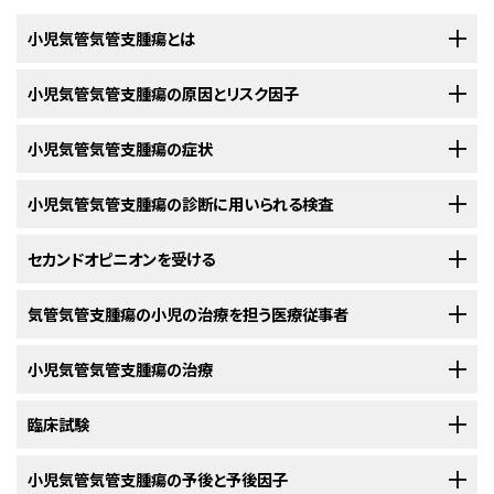
小児気管気管支腫瘍とは
気管気管支腫瘍は、気管または気管支（肺の中にある太い気道）で
小児気管気管支腫瘍の原因とリスク因子
異常
組織
が増殖する、まれな疾患です。良性（がんではない）の場合もあれば、悪性
（がん）の場合もあります。良性腫瘍は小児でより多くみられます。小児に良
小児の気管気管支腫瘍は、気管や太い気管支の内側を覆っている細胞の挙
小児気管気管支腫瘍の症状
性腫瘍がある場合は、腫瘍の増殖と気道周辺の組織への圧迫を予防するた
動、特に成長して新しい細胞に分裂する過程での挙動に特定の変化が生じ
めの治療が必要になることがあります。腫瘍が悪性の場合は、がん細胞を
ることで発生します。そうした細胞の変化が生じる正確な原因は多くの場
気管気管支腫瘍の症状は
小児気管気管支腫瘍の診断に用いられる検査
喘息
の症状とよく似ているため、腫瘍の診断が難
死滅させ、他の部位への転移を予防することが治療の目標になります。
合、不明です。がんの発生の詳細について、
がんとは何か（英語）
をご覧くだ
しくなることがあります。以下のような症状がみられる場合は、お子さんの
さい。
担当医に相談するべきです：
お子さんに気管気管支腫瘍を示唆する症状がみられる場合、それらの原因
セカンドオピニオンを受ける
ががんなのか、それとも別の問題なのかを医師が確認する必要がありま
リスク因子とは、疾患が発生する可能性を増大させるあらゆる要因のことで
す。担当医は症状がいつから始まり、どのくらいの頻度で起きているかを質
子どもの診断を確定して治療計画を立てるにあたって、保護者はセカンドオ
気管気管支腫瘍の小児の治療を担う医療従事者
す。小児気管気管支腫瘍のリスク因子として知られているものはありませ
問します。医師はまた、お子さんの
病歴
と
家族歴
をたずね、
身体診察
を行い
ピニオンを求めることができます。セカンドオピニオンを求めるときは、最初
ん。
ます。それらの結果に応じて、ほかの検査を勧めることもあります。それら
の担当医に医学的検査の結果と報告書を提供してもらい、それらを別の医
小児気管気管支腫瘍の治療は、小児がんの治療を専門とする小児腫瘍医が
小児気管気管支腫瘍の治療
空咳
の検査の結果は、気管気管支腫瘍と診断された場合に保護者と担当医で治
師と共有する必要があります。2人目の医師は、病理報告書、スライド、検査
監督します。小児腫瘍医は、小児がんの治療に精通しつつ、同時に特定の医
療計画を立てるのに役立ちます。
画像を確認します。そして、最初の医師の見解に同意するか、治療計画の変
療分野を専門とする他の医療従事者と協力しながら治療に取り組んでいき
小児と青年の気管気管支腫瘍に対する治療法には様々なものがあります。
臨床試験
喘鳴
更を提案したり、患者さんの腫瘍について新たな情報を提供したりします。
ます。ほかにも以下の専門家が関与することがあります：
保護者と担当のがん治療チームが協力して、治療法を決定します。お子さん
気管気管支腫瘍の診断に用いられることがある検査として、以下のものが
の全体的な健康状態や、腫瘍が新たに診断されたものかそれとも治療後に
患者さんによっては、臨床試験への参加が選択肢の1つになる場合もありま
小児気管気管支腫瘍の予後と予後因子
呼吸障害
あります：
医師を選んでセカンドオピニオンを受けるプロセスの詳細については、
がん