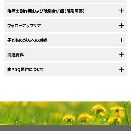
再発したものかなど、数多くの要因が検討されます。
す。小児がんを対象とする臨床試験にはいくつかの種類があります。例え
治療の医療機関を探す（英語）
をご覧ください。セカンドオピニオンを提供で
喀血
ば、治療の臨床試験では、新しい治療法や既存の治療法の新しい利用方法
子どもが気管気管支腫瘍と診断されると、多くの保護者は、そのがんの深刻
治療の副作用および晩期合併症（晩期障害）
胸部X線検査
きる医師や病院の情報については、
NCIのCancer Information Service
ま
お子さんの治療計画では、腫瘍についての情報、治療の目標、治療選択肢、
が検証されます。支持療法や緩和ケアの臨床試験では、生活の質を改善す
度や生存の可能性を知りたくなるでしょう。疾患がどのような経過をたどる
で、チャット、電子メール、電話（英語とスペイン語に対応）でお問い合わせく
起こりうる副作用などが検討対象に含まれます。治療に先立って担当の治
小児科医
肺炎
など、頻繁な肺の感染症
る方法が検討され、特にがんの影響やその治療による副作用がみられる人
かの見通しを予後といいます。
X線は放射線の一種で、これを患者さんの体に通して写真を撮影します。胸
がん治療は副作用を引き起こす可能性があります。起こりうる副作用は、受
フォローアップケア
ださい。受診時に聞いておくとよい質問については、
がんについて主治医に
療チームと今後の見通しについて話し合うことが助けになります。実際の進
が対象になります。
部X線検査は、胸部の臓器と骨の写真を撮影する検査法です。
けている治療の種類、用量、体の反応によって異なります。注意すべき副作
尋ねるべき質問（英語）
をご覧ください。
小児外科医
め方については、NCIの
ひどい疲労感
小児がんの子どもたち：親のための手引き（英語）
を
予後は以下のような数多くの要因に左右されます：
用とその対処法について、担当の治療チームとよく話をしてください。
治療を進める中で、定期的に検査や診察が行われます。がんの診断のため
子どものがんへの対処
ご覧ください。
NCIの
臨床試験検索
から、参加を受け付けているNCI支援のがん臨床試験
CTスキャン
に行われた検査の一部が、治療効果を確認する目的で再び行われることも
放射線腫瘍医
食欲
減退または原因不明の体重減少
を探すことができます（なお、このサイトは日本語検索に対応しておりませ
がんの治療中に発生する
副作用
の詳細については、
副作用（英語）
のページ
横紋筋肉腫を除く全ての気管気管支腫瘍に対する治療では、腫瘍を切除す
あります。治療の継続、変更、中止などの決定がそれらの検査結果に基づい
小児が腫瘍を発症すると、そのご家族全員に対してサポートが必要になりま
関連資料
画像を拡大する
ん。）。この検索では、がんの種類、お子さんの年齢、試験が実施されている
をご覧ください。
CTスキャンは、X線装置に接続したコンピュータを用いて頸部や胸部など体
病理医
る手術が行われることがあります。がんが転移したリンパ節と
リンパ管
も切
て判断されることもあります。
す。この困難な時期には、保護者が自分自身のことに気を配ることが重要
場所に基づいて試験を絞り込むことができます。他の組織によって支援され
内領域の精細な連続画像を作成する検査法です。様々な角度から画像が撮
除されます。
スリーブ切除
と呼ばれる手術が行われる場合もあります。
になります。担当の治療チームやご家族や地域の人々に助けを求めましょ
気管気管支腫瘍は、気管または気管支（肺の太い気道）の内側を
がん治療による問題のうち、治療後6カ月以降に始まって月単位または年単
小児がんに関するさらなる情報や、がん全般に関するその他の資料につい
本PDQ要約について
気管気管支腫瘍の種類
ている臨床試験は、ClinicalTrials.govウェブサイトで探すことができます。
治療が終わってからも度々受けることになる検査もあります。それらの検査
影され、それらを用いて組織と臓器の3次元画像が作成されます。臓器や組
小児専門看護師
覆っている組織から発生します。気管気管支腫瘍は、まれな腫瘍
う。詳細については、
小児がん患者さんのご家族のために
という記事と、
小
位で続くものは、晩期合併症（晩期障害）と呼ばれます。がん治療の晩期合
ては、以下をご覧ください：
気管または気管支の横紋筋肉腫に対する治療法には以下のようなものが
の結果から、患者さんの状態の変化やがんが再発したかどうかを知ることが
ですが、小児にも成人にも発生することがあります。
織をより鮮明に映し出すために、造影剤を静脈内に
注射
したり、患者さんに
これらの症状は、気管気管支腫瘍以外の病態によって引き起こされることも
探し方や参加方法など、臨床試験の詳細については、
患者さんと介護者のた
児がんの子どもたち：親のための手引き（英語）
腫瘍ががん化したかどうかと他の部位に転移しているかどう
という冊子をご覧ください。
併症（晩期障害）には以下のようなものがあります：
あります：
ソーシャルワーカー
できます。
飲んでもらったりする場合もあります。この検査法はコンピュータ断層撮影
PDQについて
あります。状況を把握する唯一の方法は、担当医の診察を受けることです。
めの臨床試験情報（英語）
をご覧ください。
か
とも呼ばれます。詳細については、
CTスキャンとがん（英語）
をご覧くださ
リハビリテーション専門家
PDQ（Physician Data Query：医師データ照会）は、米国国立がん研究所
い。
手術によって腫瘍を完全に取り除けたかどうか
小児には、いくつかの種類の気管気管支腫瘍が発生します：
（NCI）が提供する総括的ながん情報データベースです。PDQデータベース
肺がんについてのホームページ（英語）
心理士
には、がんの予防や発見、遺伝学的情報、治療、支持療法、補完代替医療に
新たに診断された腫瘍か、治療後に再発した腫瘍か
身体的な問題
化学療法は、薬剤を使用してがん細胞の増殖を阻止する治療
関する最新かつ公表済みの情報を要約して収載しています。ほとんどの要
がんについて（英語）
チャイルドライフスペシャリスト
法です。化学療法では、がん細胞を死滅させるか、がん細胞の
約について、2つのバージョンが利用可能です。専門家向けの要約には、詳
気分、感情、思考、学習、記憶の変化