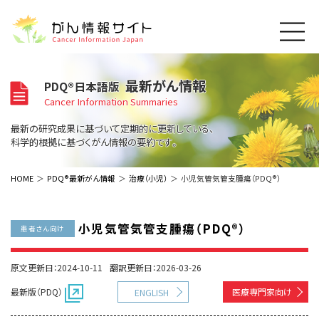
このサイトについて
最新がん情報
PDQ®日本語版
About Cancer Information Japan
Cancer Information Summaries
ご利用規約
がんの種類
最新の研究成果に基づいて定期的に更新している、
Cancer Types
プライバシーポリシー
科学的根拠に基づくがん情報の要約です。
お問い合わせ
脳神経
泌尿器
内分泌
最新がん情報
HOME
PDQ®最新がん情報
治療（小児）
小児気管気管支腫瘍（PDQ®）
Summaries
寄附・協賛のお願い
眼
婦人科
原発不明
寄附・協賛一覧
頭頸部
皮膚
治療（成人）
がん用語辞書
小児
小児気管気管支腫瘍（PDQ®）
患者さん向け
沿革
Dictionary
呼吸器
骨軟部
治療（小児）
支持療法と緩和ケア
関連リンク
支持療法と緩和ケア
乳腺
造血器
原文更新日：2024-10-11
翻訳更新日：2026-03-26
お知らせ一覧
補完代替医療
News
スクリーニング（検診）
消化管
AIDs関連
最新版（PDQ）
医療専門家向け
ENGLISH
予防
肝胆膵
胚細胞
全般