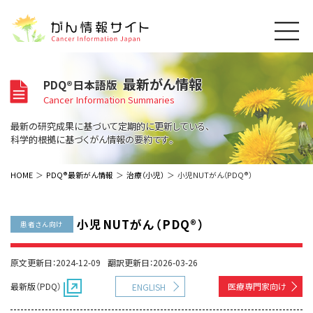
このサイトについて
最新がん情報
PDQ®日本語版
About Cancer Information Japan
Cancer Information Summaries
ご利用規約
がんの種類
最新の研究成果に基づいて定期的に更新している、
Cancer Types
プライバシーポリシー
科学的根拠に基づくがん情報の要約です。
お問い合わせ
脳神経
泌尿器
内分泌
最新がん情報
HOME
PDQ®最新がん情報
治療（小児）
小児NUTがん（PDQ®）
Summaries
寄附・協賛のお願い
眼
婦人科
原発不明
寄附・協賛一覧
頭頸部
皮膚
治療（成人）
がん用語辞書
小児
小児NUTがん（PDQ®）
患者さん向け
沿革
Dictionary
呼吸器
骨軟部
治療（小児）
支持療法と緩和ケア
関連リンク
支持療法と緩和ケア
乳腺
造血器
原文更新日：2024-12-09
翻訳更新日：2026-03-26
お知らせ一覧
補完代替医療
News
スクリーニング（検診）
消化管
AIDs関連
最新版（PDQ）
医療専門家向け
ENGLISH
予防
肝胆膵
胚細胞
全般