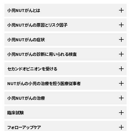
小児NUTがんとは
NUTがん（かつては正中線上のがんなどと呼ばれていました）は、小児およ
小児NUTがんの原因とリスク因子
び成人に発生する非常にまれで急速に増殖するがんの一種です。気道の扁
平上皮細胞や体の中心線に沿った部位に発生します。気道は、鼻、
咽頭
、
喉
小児NUTがんは遺伝子のランダムな変化によって引き起こされますが、その
小児NUTがんの症状
頭
、
気管
、
気管支
、
肺
で構成されます。NUTがんは、ほかにも
胸腺
や縦隔（左
変化とは
NUTM1
遺伝子の一部が別の遺伝子（通常は
BRD4
、
BRD3
、または
右の肺の間の領域）、
膵臓
、
肝臓
、
膀胱
など、体の中心線に沿った部位に発
NSD3
遺伝子）の一部と融合したものです。それらの遺伝子変化が生じる正
NUTがんの症状は、どの患者さんでも同じというわけではありません。早期
小児NUTがんの診断に用いられる検査
生することもあります。リンパ節、肺の周りを覆う膜、骨髄、または骨に転移
確な原因は不明です。
には、全く症状が現れない場合もあります。腫瘍が大きくなるにつれて、疲
することがあります。
労や体重減少などの症状が現れることがあります。このほかにも、腫瘍がで
小児にNUTがんを示唆する症状がみられる場合、それらの原因ががんなの
セカンドオピニオンを受ける
このまれながんのリスク因子として知られているものはありません。家族内
きる部位に応じて腫瘤、痛み、咳、息切れなどが生じることがあります。
か、それとも別の問題なのかを医師が確認する必要があります。医師は症
で遺伝した例は知られていません。
状がいつから始まり、どのくらいの頻度で起きているかを質問します。医師
子どもの診断を確定して治療計画を立てるにあたって、保護者は
NUTがんの小児の治療を担う医療従事者
セカンドオ
これらの症状は、小児NUTがん以外の病態によって引き起こされることもあ
はまた、保護者に小児の
病歴
と
家族歴
をたずね、
身体診察
を行います。それ
ピニオン
を求めることができます。セカンドオピニオンを求めるときは、最初
ります。状況を把握する唯一の方法は、担当医の診察を受けることです。
らの結果に応じて、ほかの検査を勧めることもあります。それらの検査の結
の担当医に医学的検査の結果と報告書を提供してもらい、それらを別の医
このがんの治療は、小児がんの治療を専門とする小児腫瘍医が監督しま
小児NUTがんの治療
果は、NUTがんと診断された場合に保護者と担当医で治療計画を立てるの
師と共有する必要があります。2人目の医師は、
病理報告書
、スライド、検査
す。小児腫瘍医は、小児がんの治療に精通しつつ、同時に他の医療分野も
に役立ちます。
画像を確認します。そして、最初の医師の見解に同意するか、治療計画の変
専門とする他の医療従事者と協力しながら治療に取り組んでいきます。ほ
小児NUTがんは非常にまれであるため、
臨床試験
標準治療
がありません。多くの場
更を提案したり、患者さんのがんについて新たな情報を提供したりします。
かにも以下の専門家が関与することがあります：
合、がんの増殖や転移を抑え込むために、複数の治療法が併用されます；
小児NUTがんの診断に用いられる検査には以下のようなものがあります：
患者さんによっては、臨床試験への参加が選択肢の1つになる場合もありま
フォローアップケア
医師を選んでセカンドオピニオンを受けるプロセスの詳細については、
がん