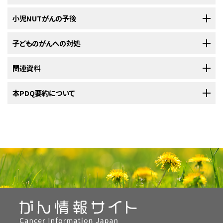
す。小児がんを対象とする臨床試験にはいくつかの種類があります。例え
胸部X線検査
治療の医療機関を探す（英語）
をご覧ください。セカンドオピニオンを提供で
ば、治療の臨床試験では、新しい治療法や既存の治療法の新しい利用方法
治療を進める中で、定期的に検査や診察が行われます。がんの診断のため
小児NUTがんの予後
きる医師や病院の情報については、
NCIのCancer Information Service
ま
が検証されます。支持療法や緩和ケアの臨床試験では、生活の質を改善す
に行われた検査の一部が、治療効果を確認する目的で再び行われることも
X線は放射線の一種で、これを人の体を通してフィルムに照射すると、フィル
で、チャット、電子メール、電話（英語とスペイン語に対応）でお問い合わせく
小児科医
可能なら、手術を行って、がんをできるだけ切除します。
る方法が検討され、特にがんの影響やその治療による副作用がみられる人
あります。治療の継続、変更、中止などの決定がそれらの検査結果に基づい
ム上に体内領域の画像が映し出されます。胸部X線検査は、胸部の臓器と
子どもがNUTがんと診断されると、多くの保護者は、そのがんの深刻度や生
子どものがんへの対処
ださい。受診時に聞いておくとよい質問については、
がんについて主治医に
が対象になります。
て判断されることもあります。
骨の写真を撮影する検査法です。
存の可能性を知りたくなるでしょう。疾患がどのような経過をたどるかの見
尋ねるべき質問（英語）
をご覧ください。
小児外科医
放射線療法は、高エネルギーX線などの
放射線
を利用して、が
通しを予後といいます。小児NUTがんは増殖と進展が速く、治療が困難で
小児ががんを発症すると、そのご家族全員に対してサポートが必要になりま
関連資料
ん細胞の死滅や増殖阻止を図る治療法です。小児NUTがんは
NCIの
臨床試験検索
から、参加を受け付けているNCI支援のがん臨床試験
治療が終わってからも度々受けることになる検査もあります。それらの検査
す。お子さんの予後について、担当のがん治療チームとよく相談するのが最
MRI（磁気共鳴画像）検査
す。この困難な時期には、保護者が自分自身のことに気を配ることが重要
放射線腫瘍医
外照射療法で治療されます。この方法では、体外に設置された
を探すことができます（なお、このサイトは日本語検索に対応しておりませ
の結果から、患者さんの状態の変化やがんが再発したかどうかを知ることが
画像を拡大する
善の対応です。
になります。担当の治療チームやご家族や地域の人々に助けを求めましょ
小児がんに関するさらなる情報や、がん全般に関するその他の資料につい
本PDQ要約について
装置を用いて、がんがある部分に放射線を照射します。詳細に
ん。）。この検索では、がんの種類、患者さんの年齢、試験が実施されている
できます。
MRI検査
は、磁気、電波、コンピュータを用いて頭部と頸部など体の一部分
病理医
う。詳細については、
小児がん患者さんのご家族のために
という記事と、
小
ては、以下をご覧ください：
ついては、
がんに対する外照射療法（英語）
と
放射線療法の副
場所に基づいて試験を絞り込むことができます。他の組織によって支援され
NUTがんは、呼吸器や体の中心線沿いに位置する胸腺、両肺の間
の精細な連続画像を作成する検査法です。この検査法は核磁気共鳴画像
児がんの子どもたち：親のための手引き（英語）
という冊子をご覧ください。
の領域、肝臓、膵臓、膀胱などの臓器に発生する、まれながんであ
作用（英語）
をご覧ください。
ている臨床試験は、ClinicalTrials.govウェブサイトで探すことができます。
PDQについて
法（NMRI）とも呼ばれます。
小児専門看護師
る。通常は急速に増殖して拡がり、根治が難しい。NUTがんは通
常、小児または若年成人に発生する。
探し方や参加方法など、臨床試験の詳細については、
患者さんと介護者のた
化学療法は、薬剤を使用してがん細胞の増殖を阻止する治療
PDQ（Physician Data Query：医師データ照会）は、米国国立がん研究所
ソーシャルワーカー
CTスキャン
めの臨床試験情報（英語）
をご覧ください。
法です。化学療法では、がん細胞を死滅させるか、がん細胞の
（NCI）が提供する総括的ながん情報データベースです。PDQデータベース
がんについて（英語）
分裂を停止させます。シスプラチンや
タキサン系
、
アルキル化
には、がんの予防や発見、遺伝学的情報、治療、支持療法、補完代替医療に
リハビリテーション専門家
CTスキャンは、X線装置に接続したコンピュータを用いて、様々な角度から
剤
などの化学療法薬が使用されることがあります。詳細につ
関する最新かつ公表済みの情報を要約して収載しています。ほとんどの要
見た体内の領域の精細な連続画像を作成する検査法です。臓器や組織をよ
小児がん（英語）
いては、
化学療法によるがん治療（英語）
をご覧ください。
心理士
約について、2つのバージョンが利用可能です。専門家向けの要約には、詳
り鮮明に映し出すために、造影剤を静脈内に注射したり、患者さんに飲んで
細な情報が専門用語で記載されています。患者さん向けの要約は、理解し
もらったりする場合もあります。この検査法はコンピュータ断層撮影とも呼
小児がんのためのCureSearch（英語）
チャイルドライフスペシャリスト
やすい平易な表現を用いて書かれています。いずれの場合も、がんに関する
ばれます。詳細については、
CTスキャンとがん（英語）
をご覧ください。