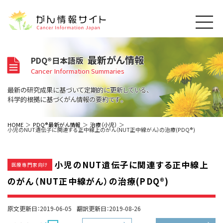
このサイトについて
最新がん情報
PDQ®日本語版
About Cancer Information Japan
Cancer Information Summaries
ご利用規約
がんの種類
最新の研究成果に基づいて定期的に更新している、
Cancer Types
プライバシーポリシー
科学的根拠に基づくがん情報の要約です。
お問い合わせ
脳神経
泌尿器
内分泌
最新がん情報
HOME
PDQ®最新がん情報
治療（小児）
小児のNUT遺伝子に関連する正中線上のがん（NUT正中線がん）の治療(PDQ®)
Summaries
寄附・協賛のお願い
眼
婦人科
原発不明
寄附・協賛一覧
頭頸部
皮膚
治療（成人）
がん用語辞書
小児
小児のNUT遺伝子に関連する正中線上
沿革
Dictionary
医療専門家向け
呼吸器
骨軟部
治療（小児）
支持療法と緩和ケア
のがん（NUT正中線がん）の治療(PDQ®)
関連リンク
支持療法と緩和ケア
乳腺
造血器
お知らせ一覧
補完代替医療
News
スクリーニング（検診）
消化管
AIDs関連
原文更新日：2019-06-05
翻訳更新日：2019-08-26
予防
肝胆膵
胚細胞
全般