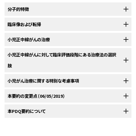
分子的特徴
NUT
臨床像および転帰
正中線がんは非常にまれな侵攻性の悪性疾患であり、遺伝的には
NUT
遺伝子の再構成により定義される。大多数（75％）の症例では、染色体
15q14上の
NUT
遺伝子と染色体19p13上の
BRD4
遺伝子が融合し、BRD-
正中線上のがん（
小児正中線がんの治療
NUT
正中線がん）は、縦隔および上部気道消化管などの正
NUT融合蛋白をコードするキメラ遺伝子を形成する。残りの症例では、
NUT
中線上の上皮組織に発生するのが典型的で、侵攻性が非常に高い未分化
が染色体9q34上の
BRD3
または染色体8p11上の
NSD3
と融合している
；
[
1
]
がんとして現れ、扁平上皮への分化を伴うものもあれば、伴わないものもあ
小児正中線がんに対する治療法には、以下の選択肢がある：
小児正中線がんに対して臨床評価段階にある治療法の選択
これらの腫瘍は
NUT
変異体と呼ばれる。
[
2
]
る。
この腫瘍は小児および若年成人で最初に報告されたが、あらゆ
[
1
]
[
2
]
肢
化学療法。
る年齢で罹患する可能性がある。
臨床病理学的相関に関する1件のレト
[
3
]
参考文献
手術。
ロスペクティブ・シリーズで、患者54人の診断時年齢中央値は16歳（範囲、
米国国立がん研究所（NCI）が支援している臨床試験に関する情報は、
小児がん治療に関する特別な考慮事項
NCI
放射線療法。
French CA, Rahman S, Walsh EM, et al.: NSD3-NUT fusion
0.1～78歳）であったことが明らかにされた。
[
4
]
oncoprotein in NUT midline carcinoma: implications for a novel
ウェブサイト
に掲載されている。他の組織がスポンサーの臨床試験に関す
oncogenic mechanism. Cancer Discov 4 (8): 928-41, 2014.
[PUBMED
小児の
NUT
遺伝子が関与する正中線上のがん（
NUT
正中線がん）の治療に
転帰は非常に不良で、生存期間中央値は1年未満である。予備的データに
る情報については、ClinicalTrials.govウェブサイトを参照のこと。
Abstract]
小児および青年におけるがんはまれであるが、小児がんの全発生率は1975
本要約の変更点（06/05/2019）
は、全身化学療法、手術、および放射線療法による集学的アプローチが含ま
よると、
NUT
変異体腫瘍は、より遷延性の経過を示唆している。
[
1
]
[
3
]
French CA: NUT midline carcinoma. Cancer Genet Cytogenet 203 (1):
年以降徐々に増加している。
小児および青年のがん患者については、小
[
1
]
以下は、全米および/または施設で現在実施されている臨床試験の例であ
れている。シスプラチン、タキサン系薬物、およびアルキル化剤の使用により
16-20, 2010.
[PUBMED Abstract]
児期および青年期に発生するがんの治療経験を有するがん専門家から構成
PDQがん情報要約は定期的に見直され、新情報が利用可能になり次第更
本PDQ要約について
参考文献
る：
一定の奏効が得られている；しかしながら、早期の反応が一般に認められる
される集学的チームのある医療機関への紹介を検討すべきである。この集
新される。本セクションでは、上記の日付における本要約最新変更点を記
ものの、腫瘍の進行は疾患経過の早期に起こる
；
[
証拠レベル：
[
1
]
[
2
]
French CA, Kutok JL, Faquin WC, et al.: Midline carcinoma of
学的チームのアプローチとは、至適生存期間および至適QOLを得られるよ
述する。
children and young adults with NUT rearrangement. J Clin Oncol 22
3iiiB
]NUT Midline Carcinoma Registryからの報告では、頭頸部に原発腫
本要約の目的
うな治療、支持療法、およびリハビリテーションを小児が必ず受けられるよう
(20): 4135-9, 2004.
[PUBMED Abstract]