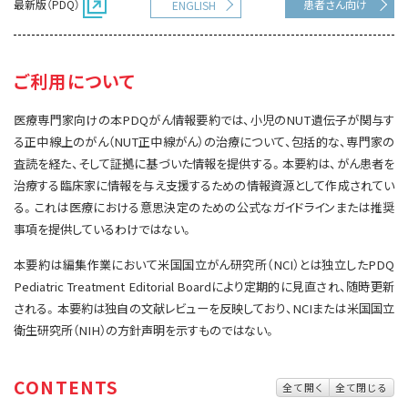
最新版（PDQ）
患者さん向け
ENGLISH
サイト内検索
お問い合わせ
遺伝学的情報
統合、代替、補完療法
ご利用について
医療専門家向けの本PDQがん情報要約では、小児のNUT遺伝子が関与す
る正中線上のがん（NUT正中線がん）の治療について、包括的な、専門家の
査読を経た、そして証拠に基づいた情報を提供する。本要約は、がん患者を
治療する臨床家に情報を与え支援するための情報資源として作成されてい
る。これは医療における意思決定のための公式なガイドラインまたは推奨
事項を提供しているわけではない。
本要約は編集作業において米国国立がん研究所（NCI）とは独立したPDQ
Pediatric Treatment Editorial Boardにより定期的に見直され、随時更新
される。本要約は独自の文献レビューを反映しており、NCIまたは米国国立
衛生研究所（NIH）の方針声明を示すものではない。
CONTENTS
全て開く
全て閉じる