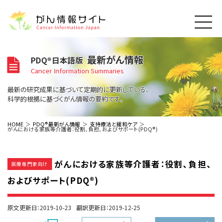
このサイトについて
最新がん情報
PDQ®日本語版
About Cancer Information Japan
Cancer Information Summaries
ご利用規約
がんの種類
最新の研究成果に基づいて定期的に更新している、
Cancer Types
プライバシーポリシー
科学的根拠に基づくがん情報の要約です。
お問い合わせ
脳神経
泌尿器
内分泌
最新がん情報
HOME
PDQ®最新がん情報
支持療法と緩和ケア
がんにおける家族等介護者：役割、負担、およびサポート(PDQ®)
Summaries
寄附・協賛のお願い
眼
婦人科
原発不明
寄附・協賛一覧
頭頸部
皮膚
治療（成人）
がん用語辞書
小児
がんにおける家族等介護者：役割、負担、
沿革
Dictionary
医療専門家向け
呼吸器
骨軟部
治療（小児）
支持療法と緩和ケア
およびサポート(PDQ®)
関連リンク
支持療法と緩和ケア
乳腺
造血器
お知らせ一覧
補完代替医療
News
スクリーニング（検診）
消化管
AIDs関連
原文更新日：2019-10-23
翻訳更新日：2019-12-25
予防
肝胆膵
胚細胞
全般