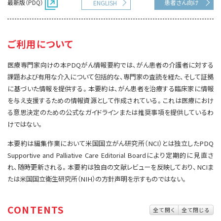
最新版（PDQ）
患者さん向け
ENGLISH
サイト内検索
お問い合わせ
遺伝学的情報
統合、代替、補完療法
ご利用について
医療専門家向けの本PDQがん情報要約では、がん患者の介護者に対する
課題および有用な介入について包括的な、専門家の査読を経た、そして証拠
に基づいた情報を提供する。本要約は、がん患者を治療する臨床家に情報
を与え支援するための情報資源として作成されている。これは医療におけ
る意思決定のための公式なガイドラインまたは推奨事項を提供しているわ
けではない。
本要約は編集作業において米国国立がん研究所（NCI）とは独立したPDQ
Supportive and Palliative Care Editorial Boardにより定期的に見直さ
れ、随時更新される。本要約は独自の文献レビューを反映しており、NCIま
たは米国国立衛生研究所（NIH）の方針声明を示すものではない。
CONTENTS
全て開く
全て閉じる