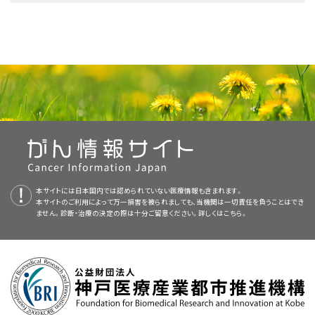
がん経過のさまざまな時点で介護者を比較した諸研究
のメンタルヘルスおよび身体的健康と対処は相互に依存している。（詳しい
のベースラインデータに関する1件の横断研究により、治癒不能な肺がんま
本要約は包括的に見直され、広範囲にわたって改訂された。
2016年に、National Alliance for Caregiving（NAC）により、がん患者に介
情報については、本要約の
大きな移行が計画されたとき。
二次評価：家族等介護者のための資源
、
がん経過
たは大腸がん患者の家族介護者275人における関連が確認された。
研
[
2
]
本要約の目的
疾患の経過を通じてまたはさまざまな病期のがん患者の介護者を直接比較
護を提供したと自己特定した介護者111人における回答の分析結果が報告
の特異的段階における介護者の要求
、および
介護の心理的結果
のセクショ
究者らにより、患者が情動的サポート対処を利用するか、または予後につい
本要約は
PDQ Supportive and Palliative Care Editorial Board
が作成と
した研究は不足している。あるグループにより定性研究が実施され、がん患
認知行動療法：
介護者が認識した負担および/または苦痛の
された。
回答者は、調査前の12ヵ月間にわたって成人の親族または友人
[
3
]
ンを参照のこと。）下位専門分野の緩和ケア介入に関する数件の試験にお
て楽観している場合に、介護者はより強い抑うつ症状を経験することが示さ
内容の更新を行っており、編集に関してはNCIから独立している。本要約は
医療専門家向けの本PDQがん情報要約では、がん患者の介護者に対する
者の介護者15人について骨髄移植前、移植中、および移植後4ヵ月経過時に
感情を緩和するため、心理教育的および社会的介入を用いるこ
に対して無報酬の介護を提供した成人の介護者の代表サンプルを確認した
いて、介護者の転帰が特異的に標的にされ、測定された。
れた。患者の情動的サポート対処は、介護者のより低い不安に関連した。
独自の文献レビューを反映しており、NCIまたはNIHの方針声明を示すもの
課題および有用な介入について包括的な、専門家の査読を経た、そして証拠
面談が行われた。がんの経過を通して面談の代表的な話題はさまざまで
と。
はるかに大規模な研究の一部であった。
ではない。PDQ要約の更新におけるPDQ編集委員会の役割および要約の
に基づいた情報を提供する。本要約は、がん患者を治療する臨床家に情報
あったが、介護者の懸念に関して次の2つの一貫したテーマが明らかになっ
介護者と患者間のこの相関性はまた、脅威の評価（Transactional Model
介護者が評価されるシステムでは、介護者は医療チームの貴重なメンバー
方針に関する詳しい情報については、
本PDQ要約について
および
PDQ® -
を与え支援するための情報資源として作成されている。これは医療におけ
補完および/または代替医療：
誘導イメージ法、リフレク
以下の所見から、がん患者に対する家族等介護者の寸描および彼らが直面
た：不確実性および詳しい情報に対する要求。
[
2
]
of Stress and Copingの第一段階）にも関与している。484組を対象にした
として実施者に認められる。介護者の評価により、身体的健康およびメンタ
NCI's Comprehensive Cancer Database
を参照のこと。
る意思決定のための公式なガイドラインまたは推奨事項を提供しているわ
ソロジー、回想法、マッサージ療法、および/またはヒーリングタ
する課題が提供されている：
1件の研究により、患者と介護者の症状の苦痛は自身の、および場合によっ
ルヘルスの問題の発生リスクが最も高い家族のメンバーを特定することが
別の研究で、緩和ケアの後期であるか、疼痛クリニックに通院しているがん
けではない。
ッチにより介護者の苦痛/負担を緩和すること。
てはお互いの認知的評価に影響することが実証された。
[
3
]
でき、それに伴い追加のサービスを計画することができる。
Educate, Nurture, Advise Before Life
[
1
]
患者（著者らは
治癒期
と称していた）の介護者を対象にした2件の横断研究
Ends（ENABLE）：
当初は特に進行がん患者向けに開発
の結果が比較された。
著者らは、生活の質（QOL）の尺度として
[
3
]
家族/夫婦療法：
夫婦および/または家族単位の機能を改善
査読者および更新情報
参考文献
介護者の負担を測定するために、Zarit Burden Interview
や他のツー
[
2
]
され
、2015年にこの介入は家族等介護者を含め、選択され
[
1
]
Hospital Anxiety and Depression Scale（HADS）またはMedical
本サイトには日本国内では認められていない医療情報も含まれます。
すること。
ル
を含めて、複数のツールが利用できる。介護者
[
3
]
[
4
]
[
5
]
[
6
]
[
7
]
[
8
]
[
9
]
Perez-Ordóñez F, Frías-Osuna A, Romero-Rodríguez Y, et al.:
本サイトのご利用によって万一損害を被られましても、当機関は一切責任を負うことはでき
たアウトカムを改善するように特異的に拡大された。ENABLE
本要約は編集作業において米国国立がん研究所（NCI）とは独立した
PDQ
Outcomes Study 36-Item Short Form Health Survey（SF-36）の平均ス
58％が女性であった。
Coping strategies and anxiety in caregivers of palliative cancer
の負担の客観的測定は、介護の提供に費やされる時間や介護者が行う作業
ません。診断・治療の決定の際は十分ご留意ください。詳しくは
こちら。
III介入には、構造化された週1回の電話による指導3回、毎月
patients. Eur J Cancer Care (Engl) 25 (4): 600-7, 2016.
[PUBMED
Supportive and Palliative Care Editorial Board
対人関係療法：
介護の負担の心理的結果を緩和するため、
により定期的に見直さ
コアにおける差は認められないことを明らかにした。研究の選択基準およ
の実際の数といった変数で構成されている。
[
証拠レベル：II
]
客観
[
10
]
[
11
]
Abstract]
の追跡、および死別時の電話が含まれ、COPE（創造性
れ、随時更新される。本要約は独自の文献レビューを反映しており、NCIま
88％が親族を介護していた。
個別化されたカウンセリングを提供すること。
び期間が異なるため、結果は慎重に解釈すべきである。さらに、このグルー
的測定値は通常、短時間かつ容易に答えがでて、しばしば問題解決および
Nipp RD, El-Jawahri A, Fishbein JN, et al.: Factors associated with
[
C
reativity]、楽観主義[
O
ptimism]、計画[
P
lanning]、専門家
たは米国国立衛生研究所（NIH）の方針声明を示すものではない。
画像を拡大する
プの方法は個別の介護者の経時的な意義のある変化を分かりにくくする可
depression and anxiety symptoms in family caregivers of patients
直接介入のための明確な方向性を示す。
介護者の評価は、文化的に
[
12
]
with incurable cancer. Ann Oncol 27 (8): 1607-12, 2016.
[PUBMED
の情報[
E
xpert Information]）問題解決プログラム
ととも
39％が介護を受ける個人と生活していた。
問題解決/技術習得：
患者の症状を評価し管理する、介護
[
2
]
能性がある。
Abstract]
適切な方法を取り入れる必要がある。
[
13
]
委員会のメンバーは毎月、最近発表された記事を見直し、記事に対して以下
に実施され、122人の家族等介護者で検証された（61人が早期
の問題に対する解決法を確認する、がん患者の介護の役割お
Transactional Model of Stress and Copingにより、一部の介護
Ellis KR, Janevic MR, Kershaw T, et al.: The influence of dyadic
を行うべきか決定する：
50％が介護に関係した高い感情的ストレスを報告した。
者が負担およびマイナスの心理的結果を経験する理由が説明さ
別の解析により、患者における症状の負担はコホート間で違いはなかった
介入を受け、61人が遅延介入[3ヵ月後]を受けた）。所見から、
よび責任に対処する介護者の能力を高めるなど、介護技術を
symptom distress on threat appraisals and self-efficacy in advanced
介護者の負担の測定には多くのツールがあるが、1件のレビュー
によ
[
14
]