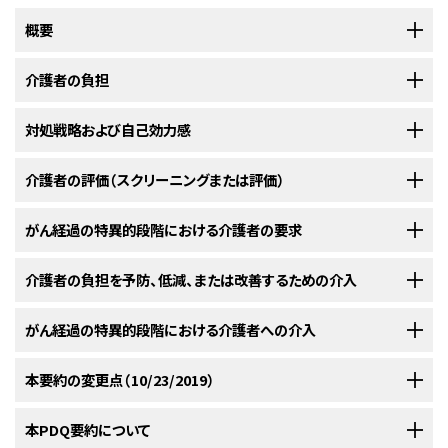
概要
家族等による介護
介護者の負担
は、無報酬の個人による個人的な介護の提供、医療の支
援、家事を行うこと、外部サービスの手配、定期的な訪問、または対処におけ
る支援の提供として広く定義される。
家族等介護者（英語では
[
1
]
[
2
]
介護者の負担
対処戦略および自己効力感
という用語は、介護の要求に対する介護者の自己分析の結果
informal caregiverとも呼ばれる）は通常、親族または友人であり、介護を
およびそうした要求に取り組むために利用可能な認識している資源を示
要するがんの個人と同じ所帯で暮らしている場合もあれば、暮らしていない
す。Transactional Model of Stress and Coping（ストレスと対処の相互規
対処戦略は概念化されたものとして、プラスのまたはマイナスの結果と介護
介護者の評価（スクリーニングまたは評価）
場合もある。
定的作用モデル）（下の
図
を参照のこと）は、介護者の要求、資源、負担、およ
の要求が利用可能な資源を超えているという認識との関連を仲介する。あ
び負担の心理的結果の関係を示す有用な枠組みである。
この観点から
[
1
]
る研究者グループにより、緩和ケアを受けているがん患者の家族介護者50
介護者の評価は、医療システム内のどの接触ポイントで行ってもよい。理想
がん経過の特異的段階における介護者の要求
家族等による介護では、重要な実際的および経済的な便益が提供される。
考えると、負担は介護者に対する要求が、介護者が利用可能な資源を超え
人に面談および調査が実施された。
その目的は、対処戦略と介護者に
[
1
]
的には、介護者の包括的評価を以下が起こったときに実施すべきである：
本要約では、がん患者の家族等介護者における経験について記述し、介護
る場合に認識される。
おける不安との関連を示すことであった。介護者には不安がよくみられた
[
1
]
がんの経験は、スクリーニングから診断および治療を経て、長期の生存また
介護者の負担を予防、低減、または改善するための介入
者の負担（しばしばマイナスの心理的結果に関連する）の危険因子を列挙
（76％）。感情ベースの対処は不安の低下に関連した一方、十分に機能して
は終末期のいずれかへと続くいくつかの比較的明確な段階に沿って発生す
し、家族等による介護の負担を減らすようにデザインされた証拠に基づく介
その過程は、健康への脅威および介護者への何らかの要求の関連性に関す
いない対処は不安の増加に関連した。負担の認識もまた不安の増加に関連
るものと概念化できる。
こうした段階は、可能性の高い活動、目標、およ
[
1
]
家族等介護者の要求を扱うために、多くの種類の介入が検証されている。
がん経過の特異的段階における介護者への介入
入を評価する。本要約の目的は、腫瘍科の臨床医に家族等介護者の重要性
る判断である一次評価から始まる。関連していると判断された要求は、利用
した。
び患者に対して考えられる転帰に差がある。介護者と患者の相互依存を考
介入では、個々の患者、介護者、または患者-介護者の組の転帰
[
1
]
[
2
]
[
3
]
のより深い理解と、負担を背負う介護者を認識し、有効に介入するために必
可能な資源でその要求を低減または克服できるかどうかの可能性を評価す
慮すると、介護者の経験もまた一様ではないと想定するのが妥当のように
の改善に焦点が当てられている。
研究されている介入の種類および各
[
1
]
本要約の変更点（10/23/2019）
要な情報の両方を提供することである。
るため、二次評価を受ける。要求の困難さが利用可能な資源を上回ってい
Transactional Model of Stress and Coping
で示されているように、介護
下位専門分野の緩和ケア
患者ががんと最初に診断されたとき。
思われる。
介入の目標を以下に要約する。
る場合に、負担が重いと認識される。対処戦略もまた、認識された負担の心
者と患者は相互に結びついている。患者の対処スタイルと介護者の適応と
本要約はがんにおける家族介護者：役割と課題から改名された。
本PDQ要約について
家族等介護者が誰で、彼らが果たす役割は何か？
理的結果がマイナスであるかプラスであるかを明らかにする場合がある。
本要約のこれまでのセクションで十分に示されているように、患者と介護者
のつながりを示す証拠が得られている。下位専門分野の緩和ケア試験から
患者が救急部門に搬送されたとき。