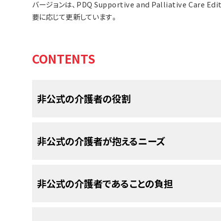
バージョンは、PDQ Supportive and Palliative Care
要に応じて更新しています。
CONTENTS
非公式の介護者の役割
本要約は、
がん
患者さんの介護を担う非公式の
介
非公式の介護者が抱えるニーズ
護者のニーズと負担について書かれたものです。
公式の介護者と非公式の介護者が存在して
介護者のニーズ（介護者が必要とするもの）
非公式の介護者であることの負担
非公式の介護者は患者さんの近親者や友人である
がん
患者さんが
スクリーニング
、
診断
、治療の順に
ばそうでない場合もあります。
看護師
をはじめと
イバー
）として過ごしながら終末期を迎えるまでの