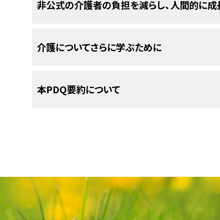
がん患者さんを介護するなかで、介護者
非公式の介護者の負担を減らし、人間的に成
に関する訓練を受けて有償で従事する人々です。
ます。がんの過程で、ほとんどの介護者は心配が
困難を感じることがあります。
療中あるいは治療後にがん患者さんを様々な形で
を感じます。
介護者
は問題が自分の手に負えないという気持ち
介護者の負担は様々な方法で軽減すること
介護についてさらに学ぶために
介護の対象ががん患者さんであるケースは
た、あるいはがんが再発したと知らされたら、介護
介護者は治療や副作用について疑問をもち
者さんの先行きがわからない場合や患者さんが苦
フケアの方法を知りたいと考えることがあり
以下の
療法
や技法は、
介護者
の負担を予防または軽
介護者であるということは、誰かの日常生活を手助
米国国立がん研究所
が提供している介護に関する
できず、前向きな気持ちでいることも難しいかもし
活動を介助します：
本PDQ要約について
介護者の関心のひとつは、必要な情報を入手するこ
ださい：
護の一環で家事や診察の付き添いなどをこなして
問をすることができます：
はありません。患者さんもそうしたことを気に掛
先事項が一致しなければ、それが
ストレス
の種にな
認知行動療法。
特定の物事に対する介護者
PDQについて
療法
の一種。
入浴、着替え、髭剃りなどの身の回りのこと。
介護者はがん患者さんの介護に取り組むな
がん患者さんの介護者に対するサポート（英語
PDQ（Physician Data Query：医師デー
す。
がんについて：患者のがんの種類について教え
補完代替療法。
介護者の
ストレス
と
不安
の
括的ながん情報データベースです。PDQデータベ
清掃、調理、洗濯などの家事。
介護者の健康（英語）
ージ療法
、
ヒーリングタッチ
などの様々な技法
的情報、治療、支持療法、補完代替医療に関する
リスクと有益性について：治療にはどんなリス
介護者の負担とは、治療中や闘病中の家族や友人
その人のお金まわりのこと。
載しています。ほとんどの要約について、2つのバ
張のことです。必要性に対して実際の手立てが不
家族療法またはカップル療法。
家族関係
の要約には、詳細な情報が専門用語で記載されて
副作用
について：在宅で患者の副作用にどう対
ケアやサービスの計画。
す。そうしたときに、介護は以下のような負の影響を
を支援する
カウンセリング
。