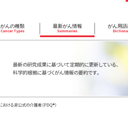
がんの種類
最新がん情報
がん用語
Cancer Types
Summaries
Dictiona
経
成人）
乳腺
婦人科
予防
A
用規約
寄附・協賛のお願い
小児）
消化管
皮膚
遺伝学的情報
胚
最新の研究成果に基づいて定期的に更新している、
バシーポリシー
寄附・協賛一覧
部
法と緩和ケア
肝胆膵
骨軟部
統合、代替、補完療法
内
科学的根拠に基づくがん情報の要約です。
い合わせ
沿革
器
ーニング（検診）
泌尿器
造血器
原
における非公式の介護者（PDQ®）