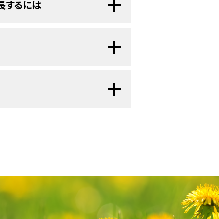
は感情的または身体的な対処に
長するには
公式の介護者も非公式の介護者も、治
解消されることを望み、情報の必要性
支援します。
になりがちです。
がん
の
診断
を受け
ができます。
少なくありません。
者はそのことを心配するでしょう。患
、役に立つ情報の探し方やセル
しんでいる場合は、思うように支援が
ます。
減するために利用できます：
けするということです。以下のような
詳しい情報については、以下をご覧く
れません。自身も仕事をしながら、介
とです。
医療提供者
に次のような質
いくことは、簡単に両立できる課題で
けていますが、患者さんと介護者の優
ってしまいます。
の考え方や感じ方を変化させる
かで負担を感じることがありま
）
タ照会）は、米国国立がん研究所が提供する総
てもらえますか。
管理に、
誘導イメージ法
、
マッサ
ースには、がんの予防や発見、遺伝学
が利用できます。
最新かつ公表済みの情報を要約して収
クと有益性がありますか。
を支援している介護者のストレスや緊
ージョンが利用可能です。専門家向け
足していると、介護者は負担を感じま
を強化して家族による問題解決
います。患者さん向けの要約は、理解
応すればよいでしょうか。
もたらすことがあります：