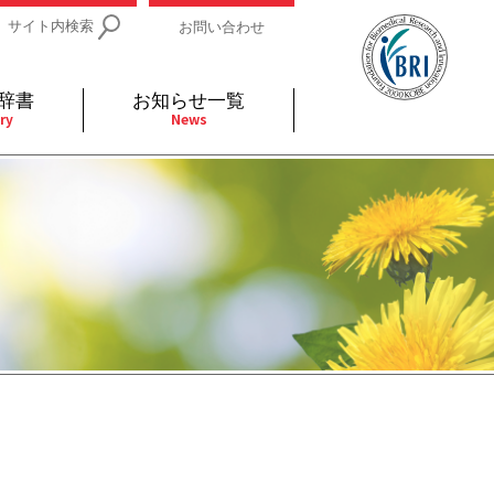
サイト内検索
お問い合わせ
辞書
お知らせ一覧
ry
News
IDs関連
小児
関連リンク
細胞
支持療法と緩和ケア
分泌
補完代替医療
発不明
全般