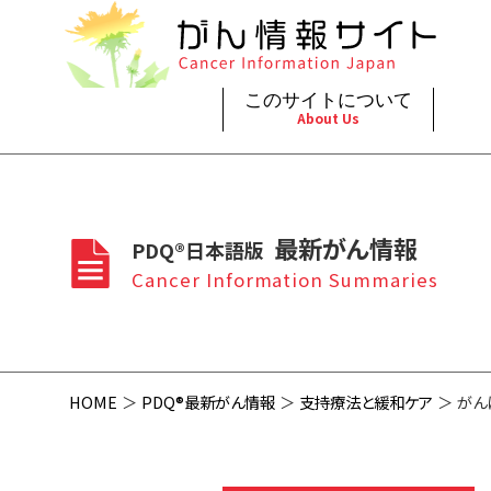
このサイトについて
About Us
脳神
治療（
ご利
このサイトについて
がんの種類
最新がん情報
眼
治療（
最新がん情報
PDQ®日本語版
プライ
About Cancer Information Japan
Cancer Types
Summaries
頭頸
支持療
Cancer Information Summaries
お問
呼吸
スクリ
HOME
PDQ®最新がん情報
支持療法と緩和ケア
がん