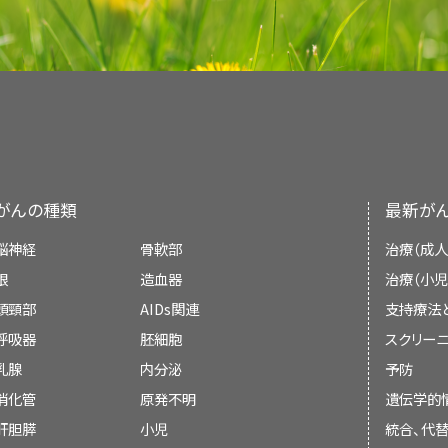
しやすい平易な表現を用いて書かれています。い
投薬や看護の方法について：
注射
をするときは
最新の情報を提供しています。また、ほとんどの要
頻繁に訪問する。
対人関係療法。
介護者の負担を減らすため
栄養
の実施方法を教えてください。
一対一のカウンセリング。
PDQはNCIが提供する1つのサービスです。NCIは
Institutes of Health：NIH）の一部であ
回復
について：回復にはどのくらいの期間が必
不安
。
問題解決またはスキル開発。
介護者が以
心機関です。PDQ要約は独立した医学文献のレ
けをします：
補完代替医療
について：補完代替医療（CA
電話や電子メールで受診の予約を入れたりケアや
抑うつ
。
り、NCIまたはNIHの方針声明ではありません。
ことはありますか。補完代替医療の治療は役
介護は遠距離で行われることもあります。
心的外傷後ストレス障害
。
がんの種類
最新が
患者さんの
症状
を評価し管理する能力。
本要約の目的
自身のケアについて：介護をしながら自分自
脳神経
骨軟部
治療（成人
生活の質
の低下。
りますか。
介護上の問題に対する解決策の特定。
このPDQがん情報要約では、がん患者の介護者
眼
造血器
治療（小児
報を記載しています。患者さんとそのご家族およ
患者さんと介護者の感情について：自分たち
頭頸部
AIDs関連
支持療法
がん
の介護に関係する役割と義務への
対
とを目的としています。医療に関する決定を行う
ださい。
呼吸器
胚細胞
スクリーニ
すものではありません。
乳腺
内分泌
予防
介護者の負担は、性別や年齢など特定の因
心理教育。
新しい役割にうまく適応するため
利用できる地域の支援について：私が利用で
ます。
消化管
原発不明
遺伝学的
介護者に提供します：
か。
査読者および更新情報
肝胆膵
小児
統合、代