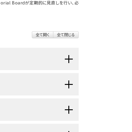
 Editorial Boardが定期的に見直しを行い、必
全て開く
全て閉じる
護者
が果たす役割、およびそうした介
います。
は時間とともに変化します。
ことが多く、同居している場合もあれ
経験し、長期にわたって生存者（
サバ
する公式の介護者は、患者さんの介護
間に、
介護者
のニーズも変化していき