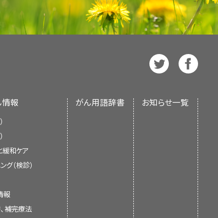
ずれの場合も、がんに関する正確かつ
どうしたらいいでしょうか。
経管
約は
スペイン語
版も利用可能です。
に他者との関係に焦点を当てる
、米国国立衛生研究所（National
り、NIHは連邦政府における生物医学研究の中
要でしょうか。
下のようなスキルを開発する手助
ビューに基づいて作成されたものであ
M）による治療を行う前に確認する
サービスの計画を立てたりするなど、
に立ちますか。
ん情報
がん用語辞書
お知らせ一覧
身のケアを上手に行う方法はあ
）
の苦難と有用な介入に関する最新の情
）
び介護者に情報を提供し、支援するこ
の感情に対処する方法を教えてく
と緩和ケア
処
能力の向上。
ための正式なガイドラインや推奨を示
ング（検診）
子によって増大することがあり
に、次のトピックに関する情報を
きる地域のサービスはあります
情報
替、補完療法