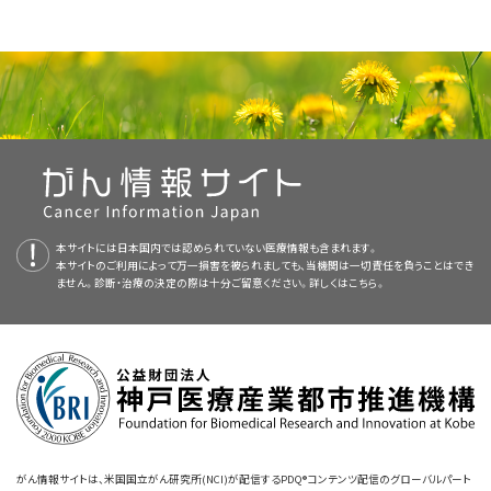
多剤併用化学療法
患者さん自身の細胞を用いる
造血幹細胞移植
再発ユーイング肉腫
手術
に発生します。未分化小円形細胞肉腫は通常、ユーイング肉腫と同じ方法
腫瘍外科医
または整形外科
腫瘍医
PDQ（Physician Data Query：医師データ照会）は、米国国立がん研究所
で治療します。未分化小円形細胞肉腫には以下のような種類があります：
手術
これは治療後に再発した場合のことです。再発はがんが最初に発生した骨
（NCI）が提供する総括的ながん情報データベースです。PDQデータベース
放射線療法
骨悪性腫瘍についてのホームページ（英語）
放射線腫瘍医
や軟部組織で起こることもあれば、それ以外の部位で起こることもありま
には、がんの予防や発見、遺伝学的情報、治療、支持療法、補完代替医療に
症状
を和らげて
生活の質（QOL）
を高める
緩和療法
としての骨
す。
関する最新かつ公表済みの情報を要約して収載しています。ほとんどの要
腫瘍に対する放射線療法
骨のがん（英語）
小児専門看護師
これらの治療法の詳細については、
治療選択肢の概要
をご覧ください。
約について、2つのバージョンが利用可能です。専門家向けの要約には、詳
放射線療法と、その後、場合により肺に転移した腫瘍の摘出手
細な情報が専門用語で記載されています。患者さん向けの要約は、理解し
BCOR再構成を伴う未分化小円形細胞肉腫。
この種
がんについて（英語）
NCIの
臨床試験検索
から、現在患者さんを受け入れているNCI支援のがん
ソーシャルワーカー
これらの治療法の詳細については、
治療選択肢の概要
をご覧ください。
術
やすい平易な表現を用いて書かれています。いずれの場合も、がんに関する
類の円形細胞肉腫は通常、骨盤、腕、脚に発生し、他の部位に
臨床試験を探すことができます（なお、このサイトは日本語検索に対応してお
正確かつ最新の情報を提供しています。また、ほとんどの要約は
小児がん（英語）
スペイン語
転移することがあります。18歳未満の小児によくみられます。
リハビリテーション専門家
りません。）。がんの種類、患者さんの年齢、試験が実施されている場所に
NCIの
臨床試験検索
から、現在患者さんを受け入れているNCI支援のがん
患者さん自身の細胞を用いる
造血幹細胞移植
本サイトには日本国内では認められていない医療情報も含まれます。
版も利用可能です。
この種類の円形細胞肉腫では、
BCOR
遺伝子
と
CCNB3
遺伝子
基づいて、臨床試験を検索することができます。臨床試験についての
一般的
臨床試験を探すことができます（なお、このサイトは日本語検索に対応してお
本サイトのご利用によって万一損害を被られましても、当機関は一切責任を負うことはでき
小児がんのためのCureSearch（英語）
や他の遺伝子が結合しています。この円形細胞肉腫を
診断
す
心理士
ません。診断・治療の決定の際は十分ご留意ください。詳しくは
こちら。
な情報
もご覧いただけます。
りません。）。がんの種類、患者さんの年齢、試験が実施されている場所に
PDQはNCIが提供する1つのサービスです。NCIは、米国国立衛生研究所
るために、腫瘍細胞を採取してこれらの遺伝子変異の有無を
基づいて、臨床試験を検索することができます。臨床試験についての
一般的
（National Institutes of Health：NIH）の一部であり、NIHは連邦政府にお
がんの青年および若年成人（英語）
不妊治療専門医
調べます。
な情報
もご覧いただけます。
ける生物医学研究の中心機関です。PDQ要約は独立した医学文献のレ
小児と青年のがん（英語）
これらの治療法の詳細については、
治療選択肢の概要
をご覧ください。
ビューに基づいて作成されたものであり、NCIまたはNIHの方針声明ではあ
CIC::DUX4再構成を伴う未分化小円形細胞肉腫。
りません。
この種類の円形細胞肉腫は通常、
体幹
、腕、脚に発生します。
NCIの
臨床試験検索
から、現在患者さんを受け入れているNCI支援のがん
がんへの対処法（英語）
男性でよくみられ、若年成人に多く発生します。この種類の円
臨床試験を探すことができます（なお、このサイトは日本語検索に対応してお
小児のユーイング肉腫に対する治療法には様々なものがあります。
本要約の目的
形細胞肉腫では、
CIC
遺伝子と
DUX4
遺伝子が結合していま
りません。）。がんの種類、患者さんの年齢、試験が実施されている場所に
生存者、介護者、および支援者向けの情報（英語）
がん情報サイトは、米国国立がん研究所(NCI)が配信するPDQ®コンテンツ配信のグローバルパート
す。この円形細胞肉腫を診断するために、腫瘍細胞を採取して