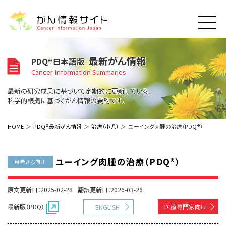
このサイトについて
最新がん情報
PDQ®日本語版
About Cancer Information Japan
Cancer Information Summaries
ご利用規約
がんの種類
最新の研究成果に基づいて定期的に更新している、
Cancer Types
プライバシーポリシー
科学的根拠に基づくがん情報の要約です。
お問い合わせ
脳神経
泌尿器
内分泌
最新がん情報
HOME
PDQ®最新がん情報
治療（小児）
ユーイング肉腫の治療（PDQ®）
Summaries
寄附・協賛のお願い
眼
婦人科
原発不明
寄附・協賛一覧
頭頸部
皮膚
治療（成人）
がん用語辞書
小児
ユーイング肉腫の治療（PDQ®）
患者さん向け
沿革
Dictionary
呼吸器
骨軟部
治療（小児）
支持療法と緩和ケア
関連リンク
支持療法と緩和ケア
乳腺
造血器
原文更新日：2025-02-28
翻訳更新日：2026-03-26
お知らせ一覧
補完代替医療
News
スクリーニング（検診）
消化管
AIDs関連
最新版（PDQ）
医療専門家向け
ENGLISH
予防
肝胆膵
胚細胞
全般