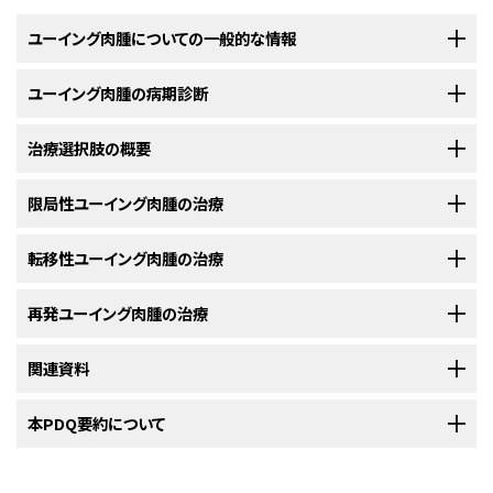
ユーイング肉腫についての一般的な情報
ユーイング肉腫の病期診断
ユーイング肉腫は、骨または軟部組織の特定の種類の細胞から発生
するがんの一種です。
治療選択肢の概要
ユーイング肉腫は限局性、転移性、再発性のいずれかに分類されま
ユーイング肉腫
は、脚、腕、足、手、
胸部
、
骨盤
、
脊椎
、
頭蓋骨
などの骨に発生
す。
することがあります。他の組織や臓器をつなぎ、支え、包み囲むという役割を
限局性ユーイング肉腫の治療
小児のユーイング肉腫の患者さんには、小児のがん治療に精通した医
果たしている
軟部組織
に発生することもあります。
限局性ユーイング肉腫
療従事者で構成されるチームが治療計画を策定するべきです。
新たに診断された
転移性ユーイング肉腫の治療
限局性
ユーイング肉腫の治療には以下のようなものがあ
ユーイング肉腫は青年と若年成人（10代から20代中盤）に最も多く発生しま
がんが最初の発生部位である骨または
軟部組織
に認められますが、周辺の
小児ユーイング肉腫の治療は、小児がんの治療を専門とする小児腫瘍医が
ります：
す。
リンパ節など、付近の組織に拡がっている可能性もあります。
監督します。小児腫瘍医は、小児ユーイング肉腫の治療に精通しつつ、同時
新たに診断された
再発ユーイング肉腫の治療
転移性
ユーイング肉腫の治療には以下のようなものがあ
に特定の医療分野を専門とする他の医療従事者と協力しながら治療に取り
ユーイング肉腫は末梢性原始神経外胚葉性腫瘍、アスキン腫瘍（胸壁の
ります：
転移性ユーイング肉腫
組んでいきます。ほかにも以下の専門家が関与することがあります：
ユーイング肉腫）、
骨外性
ユーイング肉腫（骨以外の組織のユーイング肉
再発
関連資料
ユーイング肉腫の治療には以下のようなものがあります：
腫）、
ユーイング肉腫ファミリー腫瘍
と呼ばれることもあります。
がんが原発部位である骨または軟部組織から体内の他の部位に転移してい
化学療法
小児がんに関するさらなる情報や、がん全般に関するその他の資料につい
本PDQ要約について
ます。骨のユーイング肉腫が最も転移しやすい部位は
肺
、別の骨、骨髄で
未分化小円形細胞肉腫が骨や軟部組織内にできることもあります。
ては、以下をご覧ください：
す。
手術または放射線療法、もしくはその両方
化学療法
小児科医
未分化
PDQについて
小円形細胞肉腫は通常、骨や骨に付着して体の動きに関与する筋肉