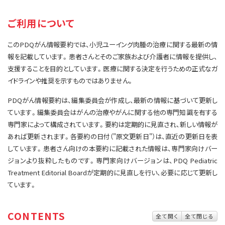
サイト内検索
お問い合わせ
遺伝学的情報
ご利用について
統合、代替、補完療法
このPDQがん情報要約では、小児ユーイング肉腫の治療に関する最新の情
報を記載しています。患者さんとそのご家族および介護者に情報を提供し、
支援することを目的としています。医療に関する決定を行うための正式なガ
イドラインや推奨を示すものではありません。
PDQがん情報要約は、編集委員会が作成し、最新の情報に基づいて更新し
ています。編集委員会はがんの治療やがんに関する他の専門知識を有する
専門家によって構成されています。要約は定期的に見直され、新しい情報が
あれば更新されます。各要約の日付（"原文更新日"）は、直近の更新日を表
しています。患者さん向けの本要約に記載された情報は、専門家向けバー
ジョンより抜粋したものです。専門家向けバージョンは、PDQ Pediatric
Treatment Editorial Boardが定期的に見直しを行い、必要に応じて更新し
ています。
CONTENTS
全て開く
全て閉じる