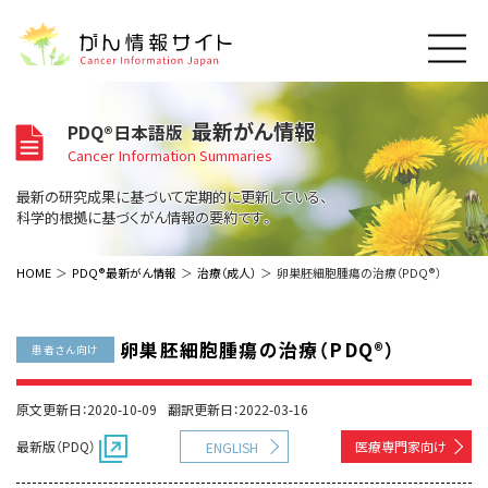
このサイトについて
最新がん情報
PDQ®日本語版
About Cancer Information Japan
Cancer Information Summaries
ご利用規約
がんの種類
最新の研究成果に基づいて定期的に更新している、
Cancer Types
プライバシーポリシー
科学的根拠に基づくがん情報の要約です。
お問い合わせ
脳神経
泌尿器
内分泌
最新がん情報
HOME
PDQ®最新がん情報
治療（成人）
卵巣胚細胞腫瘍の治療（PDQ®）
Summaries
寄附・協賛のお願い
眼
婦人科
原発不明
寄附・協賛一覧
頭頸部
皮膚
治療（成人）
がん用語辞書
小児
卵巣胚細胞腫瘍の治療（PDQ®）
患者さん向け
沿革
Dictionary
呼吸器
骨軟部
治療（小児）
支持療法と緩和ケア
関連リンク
支持療法と緩和ケア
乳腺
造血器
原文更新日：2020-10-09
翻訳更新日：2022-03-16
お知らせ一覧
補完代替医療
News
スクリーニング（検診）
消化管
AIDs関連
最新版（PDQ）
医療専門家向け
ENGLISH
予防
肝胆膵
胚細胞
全般