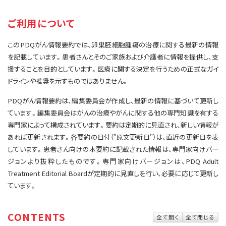
サイト内検索
お問い合わせ
遺伝学的情報
ご利用について
統合、代替、補完療法
このPDQがん情報要約では、卵巣胚細胞腫瘍の治療に関する最新の情報
を記載しています。患者さんとそのご家族および介護者に情報を提供し、支
援することを目的としています。医療に関する決定を行うための正式なガイ
ドラインや推奨を示すものではありません。
PDQがん情報要約は、編集委員会が作成し、最新の情報に基づいて更新し
ています。編集委員会はがんの治療やがんに関する他の専門知識を有する
専門家によって構成されています。要約は定期的に見直され、新しい情報が
あれば更新されます。各要約の日付（"原文更新日"）は、直近の更新日を表
しています。患者さん向けの本要約に記載された情報は、専門家向けバー
ジョンより抜粋したものです。専門家向けバージョンは、PDQ Adult
Treatment Editorial Boardが定期的に見直しを行い、必要に応じて更新し
ています。
CONTENTS
全て開く
全て閉じる