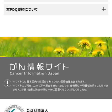
ご覧ください。
未分化胚細胞腫の治療法には以下のようなものがあります：
異なります。
片側付属器切除術
と、場合により
リンパ管造影法
または
CTス
卵巣胚細胞腫瘍
の
診断
に用いられる検査法の多くは、病期分類にも用いら
標準治療として以下の4種類が用いられています：
米国国立がん研究所
本PDQ要約について
が提供している卵巣胚細胞腫瘍に関する詳しい情報に
治療法は、
腫瘍
が
未分化胚細胞腫
か他の種類の
卵巣胚細胞腫瘍
かによって
キャン
。
れます。病期分類には、以下のような検査法や手技も用いられます：
ついては、以下をご覧ください：
未分化胚細胞腫の治療法には以下のようなものがあります：
異なります。
腹
式
子宮全摘出術
および
両側付属器切除術
と、その後の
放射
手術
片側付属器切除術とその後の
経過観察
。
PDQについて
線療法
または
併用化学療法
。
未分化胚細胞腫の治療法には以下のようなものがあります：
手術
は卵巣胚細胞腫瘍で最も多く用いられている治療法です。以下の手術
骨盤
内と
腹
腔内の
がん
を可能な限り切除する手術を伴う
腹
式
PDQ（Physician Data Query：医師データ照会）は、米国国立がん研究所が
片側付属器切除術とその後の
放射線療法
。
法のいずれかによってがんが切除されます。
片側付属器切除術
とその後の
化学療法
。
子宮全摘出術
と
両側付属器切除術
。
提供する総括的ながん情報データベースです。PDQデータベースには、が
PETスキャン（陽電子放射断層撮影）
：体内の
悪性
腫瘍
卵巣がん、卵管がん、原発性腹膜がんについての ホームペー
骨盤
内と
腹
腔内の
がん
を可能な限り切除する手術を伴う
腹
式
片側付属器切除術とその後の
化学療法
。
んの予防や発見、遺伝学的情報、治療、支持療法、補完代替医療に関する最
細胞を検出するための検査法。まず
放射性
のある
ブドウ糖
の
片側付属器切除術
とその後の
化学療法
。
ジ（英語）
子宮全摘出術
および
両側付属器切除術
と、その後の
化学療
新かつ公表済みの情報を要約して収載しています。ほとんどの要約につい
溶液を少量だけ
静脈
内に
注射
します。その後、周囲を回転しな
法
。
場合によっては
放射線療法
を伴う
化学療法
。
て、2つのバージョンが利用可能です。専門家向けの要約には、詳細な情報
がら体の内部を調べていくPET
スキャナ
という装置を用いて、ブ
卵巣がん、卵管がん、原発性腹膜がんに対する使用が承認され
が専門用語で記載されています。患者さん向けの要約は、理解しやすい平
その他の卵巣胚細胞腫瘍の治療法には以下のようなものがあります：
片側付属器切除術
：片側の
卵巣
と片側の
卵管
を切除する手術
ドウ糖が消費されている体内の領域を示す画像を作成してい
ている薬剤（英語）
片側付属器切除術
とその後の化学療法。
易な表現を用いて書かれています。いずれの場合も、がんに関する正確か
法。
きます。悪性腫瘍細胞は、正常な細胞よりも活発でブドウ糖を
他の種類の卵巣胚細胞腫瘍の治療法は次のどちらかです：
つ最新の情報を提供しています。また、ほとんどの要約は
スペイン語
版も利
その他の卵巣胚細胞腫瘍の治療法には以下のようなものがあります：
より多く取り込む性質があるため、画像ではより明るく映し出さ
子宮全摘出術
：
子宮頸部
を含めて
子宮
全体を摘出する手術
本サイトには日本国内では認められていない医療情報も含まれます。
用可能です。
れます。
その他の卵巣胚細胞腫瘍の治療法には以下のようなものがあります：
本サイトのご利用によって万一損害を被られましても、当機関は一切責任を負うことはでき
法。なかでも、
膣
を介して子宮と子宮頸部を摘出する場合は
膣
ません。診断・治療の決定の際は十分ご留意ください。詳しくは
こちら。
PDQはNCIが提供する1つのサービスです。NCIは、米国国立衛生研究所
片側付属器切除術とその後の併用化学療法。
式子宮摘出術と呼ばれます。
腹部
を大きく
切開
してそこから子
MRI（磁気共鳴画像法）
：磁気、
電波
、コンピュータを用い
米国国立がん研究所が提供している一般的な
がん
情報とその他の資源につ
その他の卵巣胚細胞腫瘍の治療法には以下のようなものがあります：
画像を拡大する
（National Institutes of Health：NIH）の一部であり、NIHは連邦政府にお
宮と子宮頸部を摘出する場合は、
腹
式子宮全摘出術と呼ばれ
て、体内領域の精細な連続画像を作成する検査法。この検査
いては、以下をご覧ください：
片側付属器切除術とその後の注意深い経過観察。
ける生物医学研究の中心機関です。PDQ要約は独立した医学文献のレ
セカンドルック
開腹
術（
初回治療
の後に
腫瘍
細胞
が残っていな
ます。腹部を小さく切開してそこから
腹腔鏡
を用いて子宮と子
骨盤内と腹腔内のがんを可能な限り切除する手術を伴う腹式
法は核磁気共鳴画像法（NMRI）とも呼ばれます。
女性生殖系の解剖図。女性生殖系の臓器には、子宮、卵巣、卵管、
ビューに基づいて作成されたものであり、NCIまたはNIHの方針声明ではあ
いかどうかを確かめる目的で行われる
手術
）。
宮頸部を摘出する場合は、腹腔鏡下子宮全摘術と呼ばれま