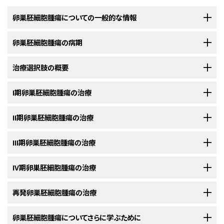
卵巣胚細胞腫瘍についての一般的な情報
卵巣胚細胞腫瘍の病期
卵巣胚細胞腫瘍は、卵巣の胚細胞（卵細胞）から悪性（がん）細胞がで
きる疾患です。
治療選択肢の概要
卵巣胚細胞腫瘍の診断がついた後には、がん細胞の卵巣内での拡が
胚細胞腫瘍
は体内の
生殖細胞
（卵子または
精子
）から発生します。
卵巣胚細
りや他の部位への転移の有無を明らかにするために、さらに検査が行
胞腫瘍
は通常十代または若年の女性に発生し、ほとんどの場合片方の
卵巣
われます。
I期卵巣胚細胞腫瘍の治療
卵巣胚細胞腫瘍の患者さんには様々な治療法が存在します。
のみに発見されます。
がん
の
卵巣
内での拡がりや他の部位への転移の有無を調べていくプロセス
以下の治療法に関する情報については、
II期卵巣胚細胞腫瘍の治療
治療選択肢の概要
のセクションを
卵巣胚細胞腫瘍
の患者さんは様々な治療を受けることができます。その中
卵巣
は女性の
生殖系
に属する左右一対の
臓器
です。この臓器は
骨盤
の内
は、
病期分類
と呼ばれます。この過程で集められた情報を基にして
病期
が
ご覧ください。
には
標準治療
（現在使用されている治療法）もあれば、
臨床試験
において検
部に位置していて、
子宮
（
胎児
の成長の場となる、洋ナシのような形をした中
判定されます。卵巣から他の部位にがんが転移していることが確定できな
以下の治療法に関する情報については、
III期卵巣胚細胞腫瘍の治療
治療選択肢の概要
のセクションを
証中のものもあります。治療法の臨床試験とは、既存の治療法を改良した
空の臓器）の左右に1つずつ存在しています。卵巣の大きさはアーモンドと同
い場合は、がんの転移の有無を確かめるために
開腹
手術が実施されます。
治療法は、
腫瘍
が
未分化胚細胞腫
か他の種類の
卵巣胚細胞腫瘍
かによって
ご覧ください。
り、
がん
の患者さんのための新しい治療法について情報を集めたりすること
じくらいで、その形状も似ています。卵巣は卵子の産生と女性
ホルモン
の分
その場合、
腹部
を切開して、対象となる全ての
臓器
にがんが含まれていない
異なります。
を目的とした
調査研究
です。複数の臨床試験で現在の標準治療より新しい
以下の治療法に関する情報については、
IV期卵巣胚細胞腫瘍の治療
治療選択肢の概要
のセクションを
泌を行っています。
か入念に調べる必要があります。医師が
組織
の小片を切除し、
顕微鏡
でが
治療法は、
腫瘍
が
未分化胚細胞腫
か他の種類の
卵巣胚細胞腫瘍
かによって
治療法のほうが良好であることが明らかになった場合は、その新しい治療法
ご覧ください。
未分化胚細胞腫の治療法には以下のようなものがあります：
んの
徴候
がないか確認します。
腹
腔
内に
液体
を流して洗浄し、その洗浄液
異なります。
が標準治療となります。患者さんは臨床試験への参加を検討してもよいで
以下の治療法に関する情報については、
再発卵巣胚細胞腫瘍の治療
治療選択肢の概要
のセクションを
中にがん
細胞
が含まれていないか顕微鏡で調べる場合もあります。通常
治療法は、
腫瘍
が
未分化胚細胞腫
か他の種類の
卵巣胚細胞腫瘍
かによって
しょう。臨床試験の中にはまだ治療を始めていない患者さんのみを対象と
ご覧ください。
未分化胚細胞腫の治療法は次のどちらかです：
は、この開腹術の実施中に、がんやがんが存在する他の臓器も摘出されま
異なります。
しているものもあります。
以下の治療法に関する情報については、
卵巣胚細胞腫瘍についてさらに学ぶために
治療選択肢の概要
のセクションを
す。治療計画を立てるためには病期を把握しておくことが重要です。
治療法は、
腫瘍
が
未分化胚細胞腫
か他の種類の
卵巣胚細胞腫瘍
かによって