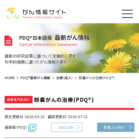
このサイトについて
最新がん情報
PDQ®日本語版
About Cancer Information Japan
Cancer Information Summaries
ご利用規約
がんの種類
最新の研究成果に基づいて定期的に更新している、
Cancer Types
プライバシーポリシー
科学的根拠に基づくがん情報の要約です。
お問い合わせ
脳神経
泌尿器
内分泌
最新がん情報
HOME
PDQ®最新がん情報
治療（成人）
胆嚢がんの治療(PDQ®)
Summaries
寄附・協賛のお願い
眼
婦人科
原発不明
寄附・協賛一覧
頭頸部
皮膚
治療（成人）
がん用語辞書
小児
胆嚢がんの治療(PDQ®)
医療専門家向け
沿革
Dictionary
呼吸器
骨軟部
治療（小児）
支持療法と緩和ケア
関連リンク
支持療法と緩和ケア
乳腺
造血器
原文更新日：2020-03-25
翻訳更新日：2020-07-31
お知らせ一覧
補完代替医療
News
スクリーニング（検診）
消化管
AIDs関連
最新版（PDQ）
患者さん向け
ENGLISH
予防
肝胆膵
胚細胞
全般