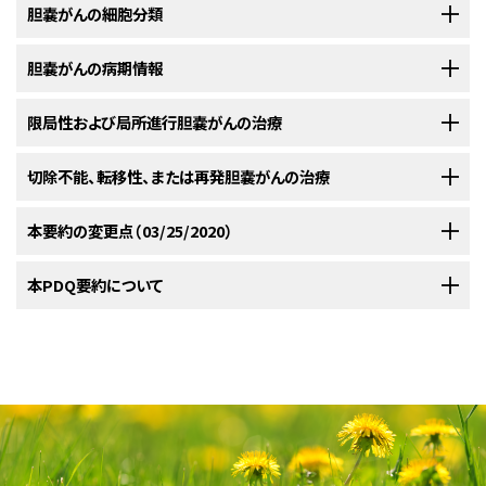
胆嚢がんの細胞分類
発生率および死亡率
胆嚢がんには予後良好な組織型があり、乳頭がんの予後はきわめて良好で
胆嚢がんの病期情報
米国において、2020年に推定される胆嚢（および他の胆管）がんの新規症例
ある。胆嚢がんの組織型には、以下のものがある：
[
1
]
数および死亡数：
[
1
]
限局性および局所進行胆嚢がんの治療
AJCC病期分類とTNMの定義
それまでに胆嚢がんが疑われず、病理学的検査で胆嚢粘膜にがんが偶然発
切除不能、転移性、または再発胆嚢がんの治療
米国がん合同委員会（AJCC）は、胆嚢がんを定義するためにTNM分類によ
見された場合は、80％以上の症例が根治可能である。しかし、症状を認める
る病期判定を指定している。
[
1
]
上皮内
がん。
新規症例数：11,980。
ため術前から疑われていた胆嚢がんは通常、筋層および漿膜を越え、根治す
切除不能、転移性、および再発胆嚢がんは根治不可能である。胆道閉塞の
本要約の変更点（03/25/2020）
る患者は5％未満である。
軽減により、しばしば有意な症状軽減効果が得られる。少数の患者は腫瘍
a
胆管内上皮内腫瘍、高異型度。
表1．TNM分類における0期の定義
死亡数：4,090。
の成長がきわめて遅く、数年間生存しうる。切除不能、転移性、または再発
PDQがん情報要約は定期的に見直され、新情報が利用可能になり次第更
本PDQ要約について
ある研究では、1981年から1995年にかけて、単一施設内の連続した手術患
病期
TNM
説明
胆嚢がん患者は、可能な限り臨床試験への組み入れを検討されるべきであ
新される。本セクションでは、上記の日付における本要約最新変更点を記
高悪性度の上皮内腫瘍を伴う胆嚢内乳頭状腫瘍。
者111人において、胆嚢がんのリンパ節転移のパターンおよびリンパ節転移
る。現在実施中の臨床試験に関する情報は、
0
Tis、N0、M0
Tis =
上皮内
がん。
NCIウェブサイト
から入手する
述する。
を認める患者の治療成績が報告された。
[
証拠レベル：3iiiA
]標準とされ
[
1
]
本要約の目的
ことができる。
N0 = 所属リンパ節に転移を認めない。
高悪性度の上皮内腫瘍を伴う粘液嚢胞性腫瘍。
た術式は、胆嚢摘出術、肝楔状切除術、肝外胆管切除術、および所属リンパ
本要約は包括的に見直され、広範囲にわたって改訂された。
M0 = 遠隔転移を認めない。
胆嚢に発生するがんはまれである。
医療専門家向けの本PDQがん情報要約では、胆嚢がんの治療について、包
節（N1およびN2）切除であった。Kaplan-Meier法により推定した病理学的
切除不能、転移性、または再発胆嚢がんに対する治療法の選択
腺がん。
T = 原発腫瘍；N = 所属リンパ節；M = 遠隔転移。
本要約は
PDQ Adult Treatment Editorial Board
が作成と内容の更新を
括的な、専門家の査読を経た、そして証拠に基づいた情報を提供する。本要
病期がT2～T4期腫瘍の5年生存率は、リンパ節陰性腫瘍で42.5％±6.5％、
肢
a
AJCCから許諾を得て転載：Gallbladder.In: Amin MB, Edge SB, Greene FL,
行っており、編集に関してはNCIから独立している。本要約は独自の文献レ
臨床的特徴
約は、がん患者を治療する臨床家に情報を与え支援するための情報資源と
リンパ節陽性腫瘍で31％±6.2％であった。
et al., eds.:
AJCC Cancer Staging Manual
.8th ed. New York, NY: Springer,
腺がん、胆道型。
切除不能、転移性、または再発胆嚢がんに対する治療法の選択肢には、以
2017, pp 303-9.
ビューを反映しており、NCIまたはNIHの方針声明を示すものではない。
して作成されている。これは医療における意思決定のための公式なガイド