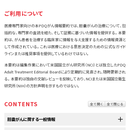
サイト内検索
お問い合わせ
遺伝学的情報
ご利用について
統合、代替、補完療法
医療専門家向けの本PDQがん情報要約では、胆嚢がんの治療について、包
括的な、専門家の査読を経た、そして証拠に基づいた情報を提供する。本要
約は、がん患者を治療する臨床家に情報を与え支援するための情報資源と
して作成されている。これは医療における意思決定のための公式なガイド
ラインまたは推奨事項を提供しているわけではない。
本要約は編集作業において米国国立がん研究所（NCI）とは独立したPDQ
Adult Treatment Editorial Boardにより定期的に見直され、随時更新され
る。本要約は独自の文献レビューを反映しており、NCIまたは米国国立衛生
研究所（NIH）の方針声明を示すものではない。
CONTENTS
全て開く
全て閉じる
胆嚢がんに関する一般情報