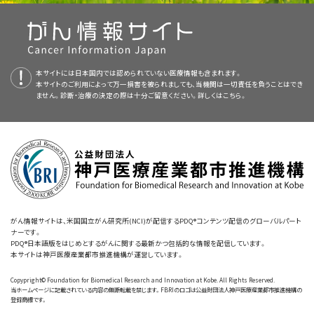
胆嚢がんが原因の最もよくみられる症状は、黄疸、疼痛および発熱である。
限局性および局所進行胆嚢がんに対する標準治療法の選択肢
下のものがある：
PDQ要約の更新におけるPDQ編集委員会の役割および要約の方針に関す
ラインまたは推奨事項を提供しているわけではない。
腺がん、腸型。
a
る詳しい情報については、
本PDQ要約について
および
PDQ® - NCI's
表2．TNM分類におけるI期の定義
限局性および局所進行胆嚢がんに対する標準治療法の選択肢には、以下の
そう痒感、肝機能障害などの症状ががんの他の症状よりも重い場合
病理組織学と診断学
Comprehensive Cancer Database
を参照のこと。
腺がん、胃腺窩上皮型。
査読者および更新情報
ものがある：
には、胆道閉塞の軽減が支持される。好ましいアプローチは経皮経
病期
TNM
説明
肝ドレナージまたは内視鏡的ステント留置である
；これらのアプ
[
1
]
別の理由による胆嚢摘出術後の組織の病理学的検査で表在がん（T1または
I
T1、N0、M0
T1 = 粘膜固有層または筋層への浸潤を認める腫瘍。
本要約は編集作業において米国国立がん研究所（NCI）とは独立した
粘液性腺がん。
PDQ
本サイトには日本国内では認められていない医療情報も含まれます。
外科的手術：それまでに胆嚢がんの疑いがなく、ルーチンの胆嚢手
ローチが不可能な場合には外科的バイパス術が適切である。
粘膜に限局）が発見された患者では、しばしば継続療法を伴わずに治癒す
本サイトのご利用によって万一損害を被られましても、当機関は一切責任を負うことはでき
N0 = 所属リンパ節に転移を認めない。
Adult Treatment Editorial Board
により定期的に見直され、随時更新され
術後の手術標本に発見され粘膜に限局する胆嚢がん（T1）では、大
ません。診断・治療の決定の際は十分ご留意ください。詳しくは
こちら。
る。症状が認められる患者において、術前に腫瘍が診断されることはまれで
明細胞腺がん。
M0 = 遠隔転移を認めない。
る。本要約は独自の文献レビューを反映しており、NCIまたは米国国立衛生
多数の患者が治癒する。
腹腔鏡下の予想しなかったがんの
[
2
]
[
3
]
胆道ドレナージ後は症状緩和目的の放射線療法が有益な場合があ
ある。
このような症例では、しばしば手術によって腫瘍を完全には摘出
[
2
]
T = 原発腫瘍；N = 所属リンパ節；M = 遠隔転移。
研究所（NIH）の方針声明を示すものではない。
摘出中は、全ポート部位（内視鏡挿入部を含む）でのがんの組織移
り、患者は、温熱療法、放射線増感剤、または細胞毒性を有する化学
印環細胞がん。
a
することができず治癒をみないが、これらの患者には症状緩和措置が有益
AJCCから許諾を得て転載：Gallbladder.In: Amin MB, Edge SB, Greene FL,
植の恐れがある。
一般的にI期のがんでも、すべてのポート部位
[
4
]
療法薬など、さまざまな放射線増感剤を用いて放射線療法の効果
et al., eds.:
AJCC Cancer Staging Manual
.8th ed. New York, NY: Springer,
委員会のメンバーは毎月、最近発表された記事を見直し、記事に対して以下
であろう。T2またはより進行した病変を有する患者については、部分肝切除
2017, pp 303-9.
が完全切除される。
の改善する方法を探る臨床試験への組み入れの候補となりうる。
扁平上皮がん。
を行うべきか決定する：
および門脈リンパ節郭清術を伴う拡大切除が1つの選択肢になりうる。
[
3
]
[
4
]
偶然発見されたT1b病変においてより広範な切除のための再検査
パフォーマンスステータスが良好で臓器機能が損なわれていない一
a
腺扁平上皮がん。
表3．TNM分類におけるIIA期の定義
の必要性については、見解が一致していない。1件の多施設レトロス
部の患者には、全身化学療法が適切である。フルオロピリミジン、
その他の予後因子
ペクティブ・レビューで、胆嚢切除後に再切除を受けた患者の12％に
がん情報サイトは、米国国立がん研究所(NCI)が配信するPDQ®コンテンツ配信のグローバルパート
ゲムシタビン、プラチナ製剤、およびドセタキセルは、少数の患者にお
病
TNM
説明
未分化がん。
ナーです。
リンパ節転移が確認されたが、こうした患者における2回目の手術
いて一過性の部分寛解をもたらすことが報告されている。胆嚢がん
期
PDQ®日本語版をはじめとするがんに関する最新かつ包括的な情報を配信しています。
会議での議論、
胆石症は症例の大半に関連する所見であるが、胆石症患者に胆嚢がんを合
に関連する転帰についてプロスペクティブなデータは得られていな
本サイトは神戸医療産業都市推進機構が運営しています。
の発生率は低く、臨床試験にはしばしば胆道がんのすべての亜部位
高悪性度神経内分泌がん。
IIA
T2a、
T2a = 腹膜側の筋層周囲結合組織への浸潤を認める腫瘍で、漿
併するのは1％未満である。
N0、M0
膜（臓側腹膜）への転移は認めない。
い。
[
証拠レベル：3iiiD
]
[
5
]
の患者が登録される。そのため、胆嚢がん患者に限定して適用する
本文の引用、または
Copypright© Foundation for Biomedical Research and Innovation at Kobe. All Rights Reserved.
N0 = 所属リンパ節に転移を認めない。
小細胞神経内分泌がん。
場合、データの解釈には注意が必要である。（詳しい情報について
当ホームページに記載されている内容の無断転載を禁じます。FBRIのロゴは公益財団法人神戸医療産業都市推進機構の
参考文献
T2またはT3病変を有する患者は、診断時に予想外の浸潤性病変が
登録商標です。
M0 = 遠隔転移を認めない。
は、
胆管がんの治療
に関するPDQ要約を参照のこと。）
既に引用されている既存の記事との入れ替え、または既存の