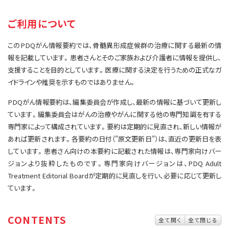
サイト内検索
お問い合わせ
遺伝学的情報
ご利用について
統合、代替、補完療法
このPDQがん情報要約では、骨髄異形成症候群の治療に関する最新の情
報を記載しています。患者さんとそのご家族および介護者に情報を提供し、
支援することを目的としています。医療に関する決定を行うための正式なガ
イドラインや推奨を示すものではありません。
PDQがん情報要約は、編集委員会が作成し、最新の情報に基づいて更新し
ています。編集委員会はがんの治療やがんに関する他の専門知識を有する
専門家によって構成されています。要約は定期的に見直され、新しい情報が
あれば更新されます。各要約の日付（"原文更新日"）は、直近の更新日を表
しています。患者さん向けの本要約に記載された情報は、専門家向けバー
ジョンより抜粋したものです。専門家向けバージョンは、PDQ Adult
Treatment Editorial Boardが定期的に見直しを行い、必要に応じて更新し
ています。
CONTENTS
全て開く
全て閉じる