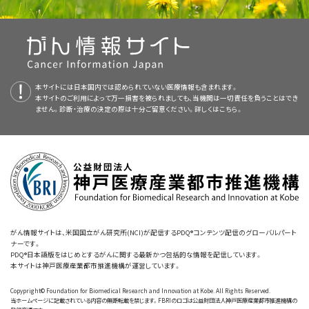
基づいて、臨床試験を検索することができます。臨床試験についての
一般的
新かつ公表済みの情報を要約して収載しています。ほとんどの要約につい
赤血球造血刺激因子製剤
な情報
もご覧いただけます。
て、2つのバージョンが利用可能です。専門家向けの要約には、詳細な情報
血球
の減少による
症状
が生じている骨髄異形成症候群の患者さんには、症
が専門用語で記載されています。患者さん向けの要約は、理解しやすい平
状を和らげて
生活の質（QOL）
を改善する目的で
支持療法
が行われます。病
抗菌薬
療法
易な表現を用いて書かれています。いずれの場合も、がんに関する正確か
状の
進行
を遅らせる目的で
薬物療法
が行われることもあります。特定の患
米国国立がん研究所が提供している一般的ながん情報とその他の資料につ
つ最新の情報を提供しています。また、ほとんどの要約は
スペイン語
版も利
者さんでは、
化学療法
に続いて
ドナー
から提供された
幹細胞
を用いた
造血
いては、以下をご覧ください：
本サイトには日本国内では認められていない医療情報も含まれます。
用可能です。
急性骨髄性白血病
（AML）への
進行
を遅らせるための治療：
幹細胞移植
を行う積極的治療によって、
治癒
が得られる可能性があります。
本サイトのご利用によって万一損害を被られましても、当機関は一切責任を負うことはでき
ません。診断・治療の決定の際は十分ご留意ください。詳しくは
こちら。
PDQはNCIが提供する1つのサービスです。NCIは、米国国立衛生研究所
以下のような治療法が用いられます：
（National Institutes of Health：NIH）の一部であり、NIHは連邦政府にお
レナリドミド
画像を拡大する
ける生物医学研究の中心機関です。PDQ要約は独立した医学文献のレ
がんについて（英語）
支持療法
免疫抑制療法
ビューに基づいて作成されたものであり、NCIまたはNIHの方針声明ではあ
骨の解剖図。骨は緻密骨、海面骨、骨髄で構成されています。緻
密骨は、骨の外層を形成しています。海面骨は、そのほとんどが骨
りません。
病期分類（英語）
支持療法は、疾患やその治療が原因で生じた問題を軽減するために行われ
の末端にみられる部分で、赤色骨髄を含んでいます。骨髄は、大
アザシチジン
と
デシタビン
半の骨の中心部にあって、内部には多くの血管が走っています。
ます。支持療法には以下のようなものがあります：
本要約の目的
化学療法：がんの患者さんへの支援（英語）
骨髄には赤色骨髄と黄色骨髄の2種類があります。赤色骨髄に
急性骨髄性白血病の治療に用いられる
化学療法
は、白血球、赤血球、血小板になることができる造血幹細胞が含ま
がん情報サイトは、米国国立がん研究所(NCI)が配信するPDQ®コンテンツ配信のグローバルパート
れています。黄色骨髄は、大部分が脂肪でできています。
ナーです。
このPDQがん情報要約では、骨髄異形成症候群の治療に関する最新の情
放射線療法：がんの患者さんへの支援（英語）
PDQ®日本語版をはじめとするがんに関する最新かつ包括的な情報を配信しています。
報を記載しています。患者さんとそのご家族および介護者に情報を提供し、
本サイトは神戸医療産業都市推進機構が運営しています。
造血幹細胞移植
を伴う化学療法
がんへの対処法（英語）
支援することを目的としています。医療に関する決定を行うための正式なガ
輸血療法
Copypright© Foundation for Biomedical Research and Innovation at Kobe. All Rights Reserved.
イドラインや推奨を示すものではありません。
造血幹細胞は
リンパ系
幹細胞
と
骨髄系
幹細胞のどちらかに成長します。リ
当ホームページに記載されている内容の無断転載を禁じます。FBRIのロゴは公益財団法人神戸医療産業都市推進機構の