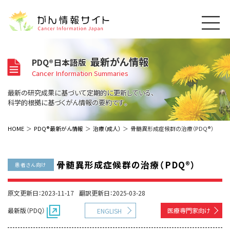
このサイトについて
最新がん情報
PDQ®日本語版
About Cancer Information Japan
Cancer Information Summaries
ご利用規約
がんの種類
最新の研究成果に基づいて定期的に更新している、
Cancer Types
プライバシーポリシー
科学的根拠に基づくがん情報の要約です。
お問い合わせ
脳神経
泌尿器
内分泌
最新がん情報
HOME
PDQ®最新がん情報
治療（成人）
骨髄異形成症候群の治療（PDQ®）
Summaries
寄附・協賛のお願い
眼
婦人科
原発不明
寄附・協賛一覧
頭頸部
皮膚
治療（成人）
がん用語辞書
小児
骨髄異形成症候群の治療（PDQ®）
患者さん向け
沿革
Dictionary
呼吸器
骨軟部
治療（小児）
支持療法と緩和ケア
関連リンク
支持療法と緩和ケア
乳腺
造血器
原文更新日：2023-11-17
翻訳更新日：2025-03-28
お知らせ一覧
補完代替医療
News
スクリーニング（検診）
消化管
AIDs関連
最新版（PDQ）
医療専門家向け
ENGLISH
予防
肝胆膵
胚細胞
全般