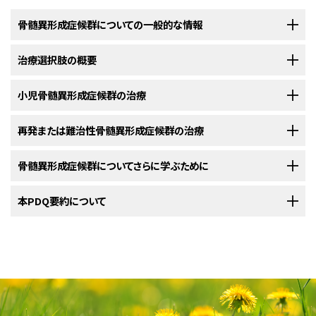
骨髄異形成症候群についての一般的な情報
治療選択肢の概要
骨髄異形成症候群とは、骨髄の未熟な血液細胞が正常な血液細胞に
成熟しなくなる一群のがんのことです。
小児骨髄異形成症候群の治療
骨髄異形成症候群に対する治療法には様々なものがあります。
正常な状態の
骨髄
では、
造血幹細胞
と呼ばれる未熟な
細胞
が作られてい
て、それらが時間とともに成熟して
血液
細胞（血球）に成長します。
以下の治療法に関する情報については、
再発または難治性骨髄異形成症候群の治療
治療選択肢の概要
のセクションを
骨髄異形成症候群
の患者さんは、様々な治療を受けることができます。その
ご覧ください。
中には
標準治療
（現在使用されている治療法）もあれば、
臨床試験
において
以下の治療法に関する情報については、
骨髄異形成症候群についてさらに学ぶために
治療選択肢の概要
のセクションを
検証中のものもあります。治療法の臨床試験とは、
がん
の患者さんを対象
骨髄異形成症候群
に対する治療法には以下のようなものがあります：
ご覧ください。
に、既存の治療法を改良したり、新しい治療法について情報を集めたりする
ことを目的とした
調査研究
です。新しい治療法が標準治療よりも優れている
米国国立がん研究所
本PDQ要約について
が提供している骨髄異形成症候群に関する詳しい情報
難治性
または
再発
骨髄異形成症候群
には、確立された
標準治療
がありませ
ことが複数の臨床試験で示された場合、その新しい治療法が標準治療にな
については、以下をご覧ください：
ん。治療に
反応
しない
がん
や治療後に再発したがんの患者さんは、
臨床試
る可能性があります。患者さんは臨床試験への参加を検討してもよいでしょ
験
PDQについて
に参加してもよいでしょう。
う。臨床試験の中にはまだ治療を始めていない患者さんのみを対象として
以下の複数の方法による
支持療法
：
いるものもあります。
NCIの
臨床試験検索
から、現在患者さんを受け入れているNCI支援のがん
PDQ（Physician Data Query：医師データ照会）は、米国国立がん研究所が
臨床試験を探すことができます（なお、このサイトは日本語検索に対応してお
提供する総括的ながん情報データベースです。PDQデータベースには、が
がん治療における造血幹細胞移植（英語）
輸血
療法
骨髄異形成症候群の治療法としては、支持療法、薬物療法、造血幹細
りません。）。がんの種類、患者さんの年齢、試験が実施されている場所に
んの予防や発見、遺伝学的情報、治療、支持療法、補完代替医療に関する最
胞移植などがあります。