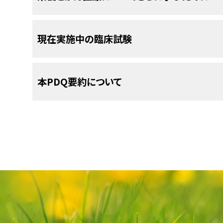
の患者さんが必要な
栄養素
を摂取するのに役立ち
食欲不振と体重減少の治療には様々な薬物
すくなります。
す。
レの利用）を行う能力。
水化物
、
食物繊維
、
ビタミン
、
ミネラル
を補給するこ
蛋白質やカロリーを豊富に含む食事をとる。
者さんの
栄養
を全てまかなうことはできません。
多くの人は、がん治療の影響のために十分な量の
プレドニゾン
や
メゲストロール
など、
食欲
を増進さ
がん
の患者さんは治療の効果を高めたり、
副作用
選びます：
米国国立がん研究所
現在実施中の臨床試験
以下の種類のがん治療は、栄養に影響を及ぼします
欲不振と体重減少の治療に使用されることがあり
たりするために、特別な
食事
を試すことがあります
食欲
減退。
必要な量の
カロリー
と栄養を摂取できない人は、
効果が長く持続しない場合や効果がない場合があ
食欲不振
（
食欲
が失われた状態）。
んどに有効性の根拠はありません。
米国国立がん研究所
（NCI）
が提供している
栄養
と
があります：
マメ。
物を併用する治療は、1つの薬物による治療より高
吐き気
。
NCIの
臨床試験検索
から、現在患者さんを受け入れ
身体診察
が行われます。医師は体重や体脂肪、筋
作用（英語）
をご覧ください。
本PDQ要約について
ドライマウス。
菜食主義の食事
副作用がみられる場合があります。
すことができます（なお、このサイトは日本語検索
に過剰に
水分
が溜まっていないかを調べます。
鶏肉。
嘔吐
。
類、患者さんの年齢、試験が実施されている場所
化学療法
。
ベジタリアンの食習慣、すなわち
菜食主義
の食事が
嚥下障害（飲み込みに支障が出る障害）。
機関
ができます。臨床試験についての
一般的な情報
も
患者さんの栄養状況を改善するために、カ
魚。
改善につながるかどうかは不明です。患者さんが
ドライマウス。
経腸栄養法：
胃
や
腸
の中に挿入したチューブ
PDQについて
ホルモン療法
。
われます。
吐き気
。
栄養についての一般的な情報とその他の資源につい
場合に、別の食事法に切り替える必要があることを
肉。
口内や
喉
のただれ。
非経腸栄養法：血流内に栄養を
注入
する方法
PDQ（Physician Data Query：医師デー
放射線療法
。
筋層非
浸潤性
膀胱がん
の患者さんを対象とした研究
嘔吐
。
登録栄養士
は患者さんの栄養面を改善する方法に
括的ながん情報データベースです。PDQデータベ
ヨーグルト。
に含まれる
味覚の変化。
植物性化学物質
）を豊富に含む食事を
ことができます。登録栄養士は、がん治療中や回復
手術
。
的情報、治療、支持療法、補完代替医療に関する
ことが示されました。アブラナ科の野菜を大量に摂
基づいてケアを提供します。食事の変更は、
がん
や
卵。
載しています。ほとんどの要約について、2つのバ
United States Department of Agricu
嚥下障害（物を飲み込む動作の問題）。
る可能性が低く、筋層浸潤性のがんになるリスク
すために行われます。摂取する食品の種類や量、食
免疫療法
。
の要約には、詳細な情報が専門用語で記載されて
がん治療中に栄養サポートを行えば、患者さんの
益性に関するさらなる研究が必要です。
の温度で、あるいはストローを使用して食べるなど
嚥下障害がある人は、粘度が低い飲み物よりも粘
少し食べただけで感じる満腹感。
しやすい平易な表現を用いて書かれています。い
が、栄養サポートの実施を決定する前にその害につ
造血幹細胞移植
。
蛋白質を強化したミルクを入れるなどして、蛋