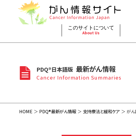
このサイトについて
About Us
脳神
治療（
ご利
このサイトについて
がんの種類
最新がん情報
眼
治療（
最新がん情報
PDQ®日本語版
プライ
About Cancer Information Japan
Cancer Types
Summaries
頭頸
支持療
Cancer Information Summaries
お問
呼吸
スクリ
HOME
PDQ®最新がん情報
支持療法と緩和ケア
がん