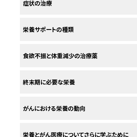
医療チームは食事と体重の推移に関する質
症状の治療
患者さんごとに栄養面の目標を設定します
化学療法
は全身の
細胞
に影響を及ぼします。化学
スクリーニング
を行い、
栄養
不良のリスクを高める
を殺傷したり細胞分裂を妨げたりすることで、がん
がん
やがん治療による
副作用
の影響で普通に食事
がん治療中の栄養面の目標は、がんの種類、がんの
情報は、
栄養不良
になりそうかどうか、
栄養療法
が
と活発に増殖および分裂する性質を持つ正常な細
栄養サポートの種類
な
栄養
を摂取できるように変更を行うことがありま
ます。適正量の蛋白質とカロリーの摂取は、治癒
なります。
細胞は口腔や
消化管
に存在しています。
ミン
、
ミネラル
を多く含む食べ物を摂取することが
ギーの供給にとって重要です。
医療チームは以下の点に関する質問を行うことがあ
ホルモン療法
では、
ホルモン
の追加や阻害、または
んに必要な
栄養
と食べ物の好みを考慮して立てる
栄養サポートは、食べ物を食べられない
食欲不振と体重減少の治療薬
を遅らせたり抑止したりする目的で行われます。ホ
登録栄養士は医療チームの重要な一員です
以下では、がんやがん治療が原因で生じる一般的
援するケアです。
増加することがあります。
療法や管理法を示します。
登録栄養士
（または
栄養士
）は、がん治療とがんか
できるだけ口から食物を食べることが理想です。し
食欲不振と体重減少の治療で、栄養療法と
終末期に必要な栄養
ムの一員です。栄養士は患者さん、ご家族、他の医
化学療法とホルモン療法は様々な栄養の問
最近1年間の体重の変化。
障害のため、口からは十分に食物を摂取できない人
食欲不振
あります。
治療中と治療後の患者さんの食事を管理します。
食べた食品の量と種類に関する変化。
化学療法の副作用として、摂食と
消化
に問題が起こ
食欲不振
摂食に影響を及ぼし、体重減少の原因となる
（
食欲
が低下し、ものを食べたいと思わな
がん
の
栄養サポートは複数の方法で行うことがで
終末期には栄養の必要性が変化します。
薬が投与されると、それぞれの薬剤が異なる副作
がんにおける栄養の動向
がん自体やがん治療が原因で、栄養面に
のような対策が有効となる場合があります：
が重要です。
栄養療法
も
薬物
投与も、がんやがん
食欲
の低下、
吐き気
、
嘔吐
、
下痢
、
便秘
、口内
も、より重度になったりすることがあります。
場合があります。
栄養士
による
カウンセリング
と
食事
の変更のほかに
することができます。
化、痛みなど、摂食に関する問題の有無。
終末期の患者さんには、
症状
の緩和と十分な
栄養
経腸栄養
と
非経腸栄養
などを用いたサポートが行
よくみられる副作用には以下のものがあります：
腫瘍が頭部、頸部、
食道
、
胃
、
腸
、
膵臓
、
肝臓
などに
がんの患者さんは予後を改善するために、
栄養とがん医療についてさらに学ぶために
終末期には以下のような症状がよく起こります：
歩行や
日常生活活動
（着替え、就寝と起床、