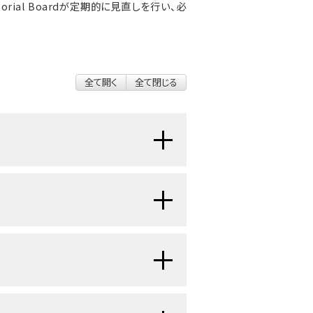
 Editorial Boardが定期的に見直しを行い、必
全て開く
全て閉じる
です。
や、健康の維持、さらには
組織
の入れ
を維持するために重要です。健康的な
、
ミネラル
、
蛋白
質、
炭水化物
、脂肪、
響を及ぼします。