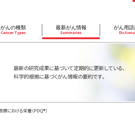
がんの種類
最新がん情報
がん用語
Cancer Types
Summaries
Dictiona
経
成人）
乳腺
婦人科
予防
A
用規約
寄附・協賛のお願い
小児）
消化管
皮膚
遺伝学的情報
胚
最新の研究成果に基づいて定期的に更新している、
バシーポリシー
寄附・協賛一覧
部
法と緩和ケア
肝胆膵
骨軟部
統合、代替、補完療法
内
科学的根拠に基づくがん情報の要約です。
い合わせ
沿革
器
ーニング（検診）
泌尿器
造血器
原
医療における栄養（PDQ®）