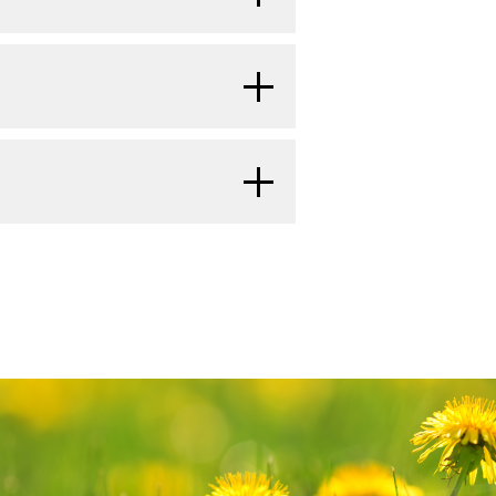
ます。エネルギー、
蛋白質
、脂肪、
炭
が使用されます。
とができます。しかし、これだけで患
以下のような高蛋白の食べ物を
食べ物を摂取することができません。
せて体重増加を引き起こす薬物が、食
を
予防
したり、がんそのものを治療し
：
ます。複数の研究で、これらの薬物の
。しかし、こうした特別な食事のほと
次の方法で栄養の供給を受けること
ることが示されています。複数の薬
がん
治療に関する情報については、
副
い効果が期待されますが、より多くの
ているNCI支援のがん臨床試験を探
肉量の減少の徴候がないかや、体内
に対応しておりません。）。がんの種
に基づいて、臨床試験を検索すること
、がん治療の副作用の軽減や
予後
の
ご覧いただけます。
ウンセリングと食事の変更が行
すでに菜食主義の食事を実践している
を介して栄養を注入する方法。
ては、以下をご覧ください：
示す証拠はありません。
。
タ照会）は、米国国立がん研究所が提供する総
では、ITC（生の
アブラナ科の野菜
ついて患者さんやご家族に助言する
ースには、がんの予防や発見、遺伝学
摂取することが、ある程度有益である
期の患者さんに必要な栄養と
食事
に
最新かつ公表済みの情報を要約して収
取した患者さんでは、2回以上
再発
す
がん治療によって生じる
症状
を減ら
ージョンが利用可能です。専門家向け
lture（USDA：米国農務省）
も低かったです。植物性化学物質の有
べる頻度、どのように食べるか（特定
います。患者さん向けの要約は、理解
生活の質
を改善することができます
）を変更します。
度が高い飲み物のほうが飲み込みや
ずれの場合も、がんに関する正確かつ
いて検討を行うべきです。患者さん、
白質とカロリーを追加する。