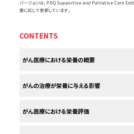
バージョンは、PDQ Supportive and Palliative Care
要に応じて更新しています。
CONTENTS
がん医療における栄養の概要
良好な栄養は、がんの患者さんにとって重要
がんの治療が栄養に与える影響
栄養
とは、食物を摂取し、それを使用して体の成長
替えを行う過程のことです。良好な栄養は、健康
化学療法とホルモン療法
がん医療における栄養評価
食事
とは、体が必要とする重要な
栄養素
（
ビタミン
水）を含む飲食物のことです。
化学療法とホルモン療法は栄養に様々な影