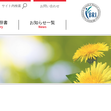
サイト内検索
お問い合わせ
辞書
お知らせ一覧
ry
News
IDs関連
小児
関連リンク
細胞
支持療法と緩和ケア
分泌
補完代替医療
発不明
全般