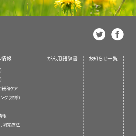
属しています：
約は
スペイン語
版も利用可能です。
トの有害性と有益性について話しあう
高蛋白の食べ物を食べる。
しい情報については、下記の
り、ごく少量しか食べ物を欲しなくな
終末期
s for Americans（米国の食事
肪、植物中心の食事です。この食事が
、米国国立衛生研究所（National
口腔ケアを行うなどの方法で、最期の
ありません。
り、NIHは連邦政府における生物医学研究の中
とよくコミュニケーションをとること
なる場合があります。
ビューに基づいて作成されたものであ
るうえで重要です。
スムージー、ジュース、スープな
量の食物を摂取する能力、さらには摂
ます。この食事の目的は、
腫瘍
細胞
す。これが
栄養失調
という、主要な栄
栄養と水分をどのくらい摂取す
ん情報
がん用語辞書
お知らせ一覧
するために
食事
内容の見直しが必要
量を減らすことです。この食事は、必要
いるため、実践が容易ではありませ
）
ら液体状の栄養素（栄養剤）を注入し
中、治療後の栄養に関する最新の情報
抵抗力が低下して、がん治療を継続
）
s（AND：米国栄養士会）
受けた上で判断を下す権利がありま
護者に情報を提供し、支援することを
により患者さんの
生活の質（QOL）
が
と緩和ケア
こうした判断に影響を及ぼすこともあ
に影響を及ぼすかどうかを調べるた
の正式なガイドラインや推奨を示すも
当医や
登録栄養士
に確認してくだ
や転移に伴い、栄養失調も悪化するこ
ング（検診）
者さんの宗教や文化に関する指導者と
。ケトン食を始めたいと考えている膠
ます。
士
は、終末期に患者さんの栄養サポー
協力の下で行うようにしてください。
。患者さんの余命が1カ月未満であれ
響を及ぼすかは、現在のところ不明で
情報
い間食をとる。
目標は、全体的な治療計画に応
挿入します。このチューブは経腸
細胞の両方を殺傷します。副作用の
栄養失調の一般的な原因です。
くなります。
替、補完療法
。
の情報に基づいて更新しています。編