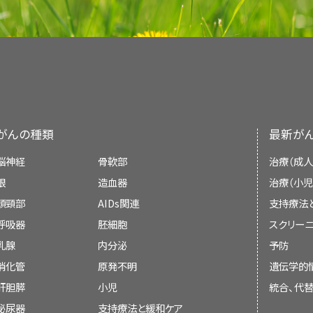
https://www.myplate.gov/
すいことがあります。
マクロビオティックダイエット
医療チームには、栄養士のほかにも以下の専門家が
最新の情報を提供しています。また、ほとんどの要
ご家族、および医療チームは、各種の栄養サポー
便秘
。
食事を開始したばかりで食欲があるうちに、
べきです。終末期の栄養サポートの使用に関する詳
がんの患者さんはしばしば空腹感を全く感じなくな
2020～2025年版 Dietary Guideline
マクロビオティックダイエットは高
炭水化物
、低脂
PDQはNCIが提供する1つのサービスです。NCIは
に必要な栄養
る場合もあります。水を少し飲む、氷を口に含む、
のセクションをご覧ください。
下痢
に関する指針）（英語）
。
がんの患者さんに有用であることを実証した研究は
Institutes of Health：NIH）の一部であ
食事中の飲み物は少量に抑えておく。
数日間の渇きを癒やすことができます。医療チーム
がん自体やがん治療が原因で、栄養失調に
心機関です。PDQ要約は独立した医学文献のレ
ケトン食
は、患者さんの
栄養
の必要性に関する変化を把握す
医師
。
経腸栄養法
固形物を食べたくない場合は、ミルクセーキ、
り、NCIまたはNIHの方針声明ではありません。
がんおよびがん治療は、味覚や嗅覚、
食欲
、十分な
どを飲む。
ケトン食
では炭水化物を制限し、脂肪を多く摂取し
看護師
。
取物から栄養素を吸収する能力に影響を及ぼしま
がんの種類
がんの患者さんとそのご家族が、終末期に
最新が
ホルモン療法を受けている人は、体重増加を
経腸栄養法は経管栄養法とも呼ばれます。
予防
が成長と増殖に利用する
ブドウ糖
（グルコース）の
本要約の目的
養素が欠如した
香りの良い食べ物を食べる。
病態
を引き起こすことがあります。
るかを判断します。
になる場合があります。
な脂肪、炭水化物、
蛋白質
の量が厳密に決まって
ソーシャルワーカー
。
脳神経
骨軟部
治療（成人
経腸栄養法では、胃や
小腸
に留置したチューブか
このPDQがん情報要約では、がんの治療前、治療
ん。
栄養失調により、患者さんは衰弱、疲弊し、
感染
への
眼
造血器
治療（小児
食べたことのない食品や料理を試す。
がん
の患者さんとその
Academy of Nutrition and Dietetic
介護者
には、十分な説明を
ます。以下のような栄養チューブが用いられます：
心理士
。
を記載しています。患者さんとそのご家族および介
放射線療法
できなくなることがあります。結果的に、栄養失調
頭頸部
AIDs関連
支持療法
す。患者さんの宗教的または文化的な必要性が、
現在、複数の
臨床試験
で、ケトン食が
膠芽腫
の活性
目的としています。医療に関する決定を行うため
栄養価が高いブレンド飲料を試す（事前に担
低下し、命を脅かすことにもなります。がんの増殖
呼吸器
胚細胞
スクリーニ
ります。医療チームは、判断を下すにあたって、患
めに、膠芽腫の患者さんの登録が行われています
のではありません。
800-877-1600
さい）。
とがあります。
放射線療法は治療対象部位の細胞を殺傷し
乳腺
連携する場合があります。医療チームと
内分泌
登録栄養
予防
芽腫の患者さんは、担当医に相談し、
登録栄養士
の
トを行う有益性とリスクを説明することができます
しかし、ケトン食が腫瘍やその
症状
にどのような影
消化管
原発不明
遺伝学的
www.eatright.org
1日を通してたびたび、少量の食事や健康に良
進行がんの患者さんに対する栄養療法の
経鼻胃管
は、鼻と
咽頭
から胃または小腸まで
放射線療法
は、治療対象部位のがん細胞と正常な
査読者および更新情報
がんの患者さんでは、食欲不振と悪液質が
ば、ほとんどの場合、有益性よりも有害性の方が大き
す。
肝胆膵
小児
統合、代
じて異なります。
栄養が数週間だけ必要な場合に用いられます
程度は以下の要因に左右されます：
気分と体調のよいときに、多めに食べる。
泌尿器
支持療法と緩和ケア
PDQがん情報要約は、編集委員会が作成し、最新