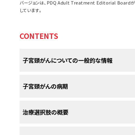
バージョンは、PDQ Adult Treatment Editorial
しています。
CONTENTS
子宮頸がんについての一般的な情報
子宮頸がんは、子宮頸部の組織の中に悪
子宮頸がんの病期
す。
子宮頸部
とは、
子宮
（
胎児
の成長の場となる、洋ナ
子宮頸がんの診断がついた後には、がん
治療選択肢の概要
狭くなった部分のことをいいます。子宮頸部は子宮
他の部位への転移の有無を明らかにする
す。
す。