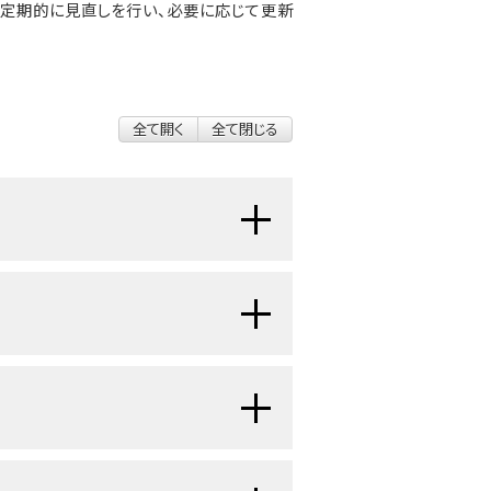
 Boardが定期的に見直しを行い、必要に応じて更新
全て開く
全て閉じる
性（がん）細胞ができる疾患で
シの形をした中空の
臓器
）の下の方の
細胞の子宮頸部内での拡がりや
から
膣
（産道）への移行部にあたりま
ために、さらに検査が行われま