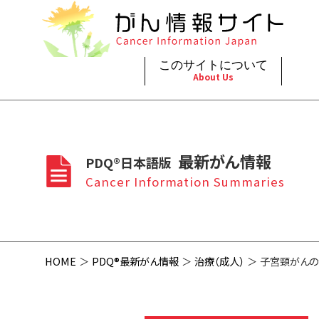
このサイトについて
About Us
脳神
治療（
ご利
このサイトについて
がんの種類
最新がん情報
眼
治療（
最新がん情報
PDQ®日本語版
プライ
About Cancer Information Japan
Cancer Types
Summaries
頭頸
支持療
Cancer Information Summaries
お問
呼吸
スクリ
HOME
PDQ®最新がん情報
治療（成人）
子宮頸がんの治