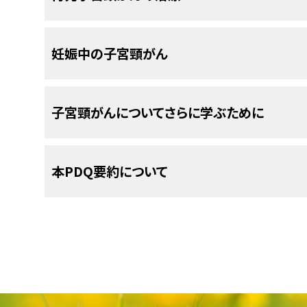
い。
以下のような手術法が用いられます：
めの検査法。まず
放射性
のある
ブドウ糖
の溶
す。その後、周囲を回転しながら体の内部を調
広汎性子宮全摘術
および
骨盤
リンパ節
切除と
IVB期の子宮頸がん
の治療法には以下のようなもの
以下の治療法に関する情報については、
治療選択
置を用いて、ブドウ糖が消費されている体内
療法、加えて化学療法。
画像を拡大
妊娠中の子宮頸がん
放射線療法
と
化学療法
の同時併用。
い。
NCIの
臨床試験検索
から、現在患者さんを受け入れ
ます。悪性腫瘍細胞は、正常な細胞よりも活
IA2期の治療法には以下のようなものがあります：
根治的子宮頸部切除術
。
すことができます（なお、このサイトは日本語検索
性質があるため、画像ではより明るく映し出さ
円錐切除術
：
子宮頸部
および子宮
頸
管から円
女性生殖系の解剖図。女性生殖系の臓器
骨盤
リンパ節
を切除する
手術
とその後の放射
再発
子宮頸がん
の治療法には以下のようなものがあ
類、患者さんの年齢、試験が実施される場所から
宮頸部、膣などが含まれます。子宮には
切除された組織は
病理医
が
顕微鏡
で観察し
妊娠中の子宮頸がんについての一般的な情
子宮頸がんについてさらに学ぶために
化学療法とその後の
がん
による
症状
を和らげ
手術
生活の質
。
を高める
緩
MRI（磁気共鳴画像法）
：磁気、
電波
、コン
内照射療法
。
についての
外層と子宮内膜と呼ばれる内膜があります
一般的な情報
もご覧いただけます。
円錐切除術の目的は、子宮頸部の
病態
に対す
細な連続画像を作成する検査法。この検査法は
場合もあります。これは円錐生検とも呼ばれ
妊娠
中の
放射線療法単独。
化学療法
子宮頸がん
と
標的療法
の治療法は、
の併用。
がん
の
病期
と患
腫瘍
を小さくする化学療法とその後に手術を
も呼ばれます。
米国国立がん研究所
が提供している子宮頸がんに
非定型的
広汎性子宮全摘術
と
リンパ節
の切除
す。病期を判定するために、
生検
と
画像検査
が行わ
本PDQ要約について
円錐切除術では、以下のような手技が用いられ
免疫療法
。
ご覧ください：
がんによる症状を和らげ生活の質を高める緩
子宮頸がん
は通常ゆっくりと進行します。子宮頸部
に曝されないように、
MRI
（磁気共鳴画像法）が用い
化学療法と放射線療法を同時併用し、その後
超音波検査
：高エネルギーの音波（超音波）
根治的子宮頸部切除術
。
の
組織
中に
異常な
細胞
が出現し始める、
異形成
と
参加。
放射線療法
と
化学療法
の併用。
それによって生じたエコーを利用する検査法
新しい抗がん剤や
薬
剤の新しい併用法を検証
間とともに異常な細胞ががん細胞に変化して増殖
コールドナイフ円錐切除術
：
メス
（鋭いナイ
妊娠中の上皮内がんの治療
呼ばれる身体組織の画像が描出されます。こ
NCIの
手術
臨床試験検索
を受けられない女性に対しては、
から、現在患者さんを受け入れ
内照射
PDQについて
周辺部へと拡がっていきます。
化学療法と
標的療法
の併用。
除する手術法。
ができます。
すことができます（なお、このサイトは日本語検索
通常は、
妊娠中
の
上皮内がん
に治療は必要ありま
子宮頸がんについてのホームページ（英語）
PDQ（Physician Data Query：医師デー
類、患者さんの年齢、試験が実施される場所から
子宮頸がんは小児ではまれな疾患です。
がん
による
症状
を和らげ
生活の質
を高める
緩
ループ式電気外科円錐切除法
（LEEP）
調べることがあります。
胸部X線検査
：胸部の臓器と骨のX線検査。
括的ながん情報データベースです。PDQデータベ
についての
一般的な情報
もご覧いただけます。
NCIの
臨床試験検索
から、現在患者さんを受け入れ
金をメスのように用いて異常な組織やが
NCIの
子宮頸がんの予防
臨床試験検索
から、現在患者さんを受け入れ
子宮頸がんに関する詳しい情報については、以下の
の体を通してフィルム上に照射すると、その
的情報、治療、支持療法、補完代替医療に関する
骨盤内臓器摘出術
。
すことができます（なお、このサイトは日本語検索