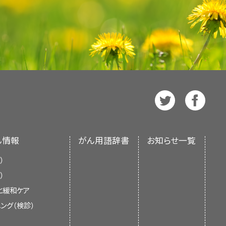
ているNCI支援のがん臨床試験を探
に対応しておりません。）。がんの種
ージョンが利用可能です。専門家向け
な光）をメスのように用いて、
、臨床試験を検索できます。臨床試験
に対応しておりません。）。がんの種
、臨床試験を検索できます。臨床試験
する
臨床試験
への参加。
います。患者さん向けの要約は、理解
にできた
病巣
（
腫瘍
など）を切
、臨床試験を検索できます。臨床試験
切除する手技。採取されたリン
肢の概要
のセクションをご覧くださ
ずれの場合も、がんに関する正確かつ
の有無を調べます。
約は
スペイン語
版も利用可能です。
（英語）
たは分娩後まで治療を延期すること
異常な
部分がないかを調べる検
、米国国立衛生研究所（National
のがん細胞の位置と子宮頸がん
ているNCI支援のがん臨床試験を探
内へと挿入されます。膀胱鏡と
り、NIHは連邦政府における生物医学研究の中
に対応しておりません。）。がんの種
ューブ状の器具のことです。組織
ビューに基づいて作成されたものであ
しなければならない場合があります。
、臨床試験を検索できます。臨床試験
の健康ガイド（英語）
るものもあり、それで切除された
を摘出する手術法。なかでも、
膣
がないか調べられます。
式
子宮摘出術と呼ばれます。
腹
）
を摘出する場合は、
ん情報
腹
式子宮全摘
がん用語辞書
お知らせ一覧
の徴候がないかを調べる外科的
してそこから
腹腔鏡
を用いて子
子宮頸がんの主要なリスク因子
）
の切開口の1つから
腹腔鏡
（ライト
宮全摘術と呼ばれます。
に関する最新の情報を記載していま
）
器具を同じ切開口か別の切開口か
供し、支援することを目的としていま
と緩和ケア
プルの採取などを行い、顕微鏡で
スク因子
と呼ばれます。リスク因子を
ラインや推奨を示すものではありませ
ング（検診）
せんし、リスク因子を持っていなけれ
頸がん
のリスクについて不安がある