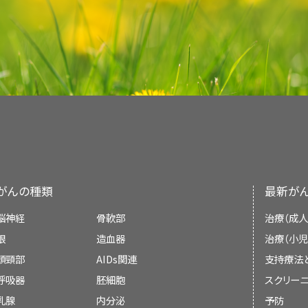
NCIの
臨床試験検索
から、現在患者さんを受け入れ
すことができます（なお、このサイトは日本語検索
し出されます。
妊娠中のI期子宮頸がんの治療
載しています。ほとんどの要約について、2つのバ
レーザー手術
：
レーザー
光線（細くて強力
類、患者さんの年齢、試験が実施される場所から
子宮頸がんのスクリーニング
すことができます（なお、このサイトは日本語検索
類、患者さんの年齢、試験が実施される場所から
新しい抗がん剤や
薬
剤の新しい併用法を検証
の要約には、詳細な情報が専門用語で記載されて
出血を起こさずに組織を切ったり、表面
についての
一般的な情報
もご覧いただけます。
類、患者さんの年齢、試験が実施される場所から
リンパ節生検
：
リンパ節
の全体または一部を
についての
一般的な情報
もご覧いただけます。
以下の治療法に関する情報については、
治療選択
小児子宮頸がんと膣がんの治療
しやすい平易な表現を用いて書かれています。い
除したりする手術法。
についての
一般的な情報
もご覧いただけます。
パ節は
病理医
が
顕微鏡
で観察して、がん細胞
い。
子宮頸がんの予防
最新の情報を提供しています。また、ほとんどの要
子宮頸がんに対する使用が承認されている薬剤
増殖の遅い
I期子宮頸がん
の妊婦は、
妊娠
第2期ま
膀胱鏡検査
：
膀胱
と
尿道
の内部を観察して、
PDQはNCIが提供する1つのサービスです。NCIは
使用される円錐切除術の種類は、子宮頸部で
子宮頸がんのスクリーニング
NCIの
臨床試験検索
から、現在患者さんを受け入れ
ができます。
査法。この検査では
膀胱鏡
が尿道から膀胱
レーザーによるがん治療（英語）
Institutes of Health：NIH）の一部であ
の種類に応じて異なります。
すことができます（なお、このサイトは日本語検索
は、観察用のライトと
レンズ
を備えた細いチ
小児子宮頸がんと膣がんの治療
心機関です。PDQ要約は独立した医学文献のレ
増殖の速いI期子宮頸がんの妊婦は、早急に治療
類、患者さんの年齢、試験が実施される場所から
子宮頸部の変化について理解する：女性のため
のサンプルを採取するための器具が付いてい
子宮全摘出術
：子宮頸部を含めて
子宮
全体
り、NCIまたはNIHの方針声明ではありません。
治療法には以下のようなものがあります：
についての
一般的な情報
もご覧いただけます。
組織は、
顕微鏡
での観察によってがんの
徴候
を介して子宮と子宮頸部を摘出する場合は
膣
ヒトパピローマウイルス（HPV）ワクチン（英語
がんの種類
部
を大きく
切開
してそこから子宮と子宮頸部
最新が
本要約の目的
腹腔鏡検査
：
腹腔
内の臓器を観察して疾患
出術と呼ばれます。さらに、腹部を小さく切開
ヒトパピローマウイルス（HPV）の感染は
HPV検査とパパニコロウ試験（英語）
脳神経
骨軟部
治療（成人
手技。まず腹壁の数ヵ所を小さく
切開
し、そ
宮と子宮頸部を摘出する場合は、
腹腔鏡
下子
です。
このPDQがん情報要約では、子宮頸がんの治療
眼
造血器
治療（小児
の付いた細い管）を挿入します。さらに別の
円錐切除術
。
がん標的療法（英語）
す。患者さんとそのご家族および介護者に情報を提
頭頸部
AIDs関連
支持療法
ら挿入して、臓器の摘出や生検用の組織サン
疾患が発生する可能性を増大させるものは全て
リ
す。医療に関する決定を行うための正式なガイド
根治的子宮頸部切除術
。
呼吸器
胚細胞
スクリーニ
疾患の徴候を調べる検査が行われます。
免疫療法によるがん治療（英語）
持っていれば必ずがんになるというわけではありま
ん。
乳腺
内分泌
予防
ばがんにならないというわけでもありません。
子宮