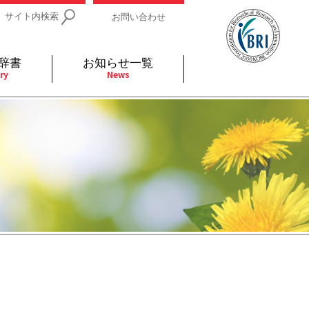
サイト内検索
お問い合わせ
辞書
お知らせ一覧
ry
News
IDs関連
小児
関連リンク
細胞
支持療法と緩和ケア
分泌
補完代替医療
発不明
全般