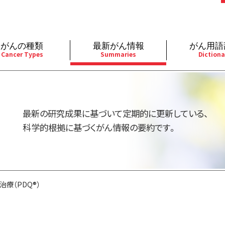
がんの種類
最新がん情報
がん用語
Cancer Types
Summaries
Dictiona
経
成人）
乳腺
婦人科
予防
A
用規約
寄附・協賛のお願い
小児）
消化管
皮膚
遺伝学的情報
胚
最新の研究成果に基づいて定期的に更新している、
バシーポリシー
寄附・協賛一覧
部
法と緩和ケア
肝胆膵
骨軟部
統合、代替、補完療法
内
科学的根拠に基づくがん情報の要約です。
い合わせ
沿革
器
ーニング（検診）
泌尿器
造血器
原
療（PDQ®）