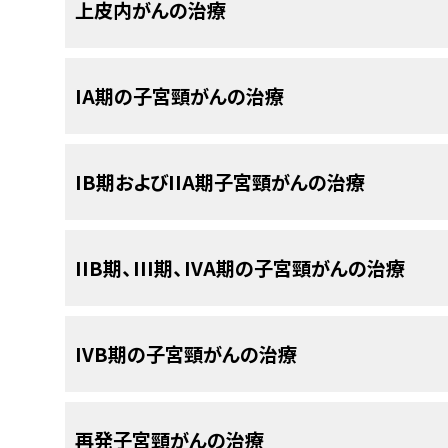
子宮頸がんの患者さんには様々な治療法が
上皮内がんの治療
がん
の
子宮頸部
内での拡がりや他の部位への転移
期分類
と呼ばれます。この過程で集められた情報
子宮頸がん
の患者さんは様々な治療を受けること
以下の治療法に関する情報については、
治療選択
療計画を立てるためには病期を把握しておくことが
在使用されている治療法）もあれば、
臨床試験
にお
IA期の子宮頸がんの治療
い。
法の臨床試験とは、既存の治療法を改良したり、
が
病期分類の過程では以下のような検査法や手技が
について情報を集めたりすることを目的とした
調査
上皮内がん
の治療法には以下のようなものがありま
以下の治療法に関する情報については、
治療選択
標準治療より新しい治療法のほうが良好であるこ
IB期およびIIA期子宮頸がんの治療
い。
い治療法が標準治療となります。患者さんは臨床
う。臨床試験の中にはまだ治療を始めていない患
IA期子宮頸がん
は、さらにIA1期とIA2期に分けら
CTスキャン（CATスキャン）
：体内の領域
以下の治療法に関する情報については、
治療選択
あります。
IIB期、III期、IVA期の子宮頸がんの治療
コールドナイフ円錐切除術
、
ループ式電気外
な連続画像を作成する検査法。この画像は
IA1期の治療法には以下のようなものがあります：
い。
手術
などの
円錐切除術
。
タによって作成されます。
臓器
や
組織
をより
標準治療として以下の5種類が用いられてい
IB期
と
IIA期の子宮頸がん
の治療法には以下のよう
静脈
内に
注射
したり、患者さんに造影剤を飲
以下の治療法に関する情報については、
治療選択
子どもを産めないもしくは望まない女性に対
IVB期の子宮頸がんの治療
す。この検査法はコンピュータ断層撮影法（C
い。
錐切除術で完全には摘出できない場合にのみ
手術
法（CAT）とも呼ばれます。
円錐切除術
。
IIB期
、
III期
、
IVA期の子宮頸がん
の治療法には以下
手術
を受けられない女性に対しては、
内照射
以下の治療法に関する情報については、
治療選択
子宮頸がんの治療では、ときに
手術
（がんを除去す
PETスキャン（陽電子放射断層撮影）
：
再発子宮頸がんの治療
放射線療法
と
化学療法
の同時併用。
場合によっては
両側付属器切除術
を伴う
子宮