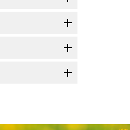
液を少量だけ静脈内に注射しま
べていくPET
スキャナ
という装
場合により
骨盤
に対する放射線
があります：
肢の概要
のセクションをご覧くださ
の領域を示す画像を作成していき
する
ているNCI支援のがん臨床試験を探
発でブドウ糖をより多く取り込む
に対応しておりません。）。がんの種
れます。
錐形の
組織
片を切除する手技。
には、子宮、卵巣、卵管、子
線療法、場合により化学療法。
ります：
、臨床試験を検索できます。臨床試験
、子宮筋層と呼ばれる筋肉の
て、がん
細胞
の有無を調べます。
報
和療法
としての
放射線療法
。
ピュータを用いて、体内領域の精
。
る
診断
の場合もあれば、治療の
核磁気共鳴画像法（NMRI）と
ます。
者さんの妊娠期間に応じて異なりま
行う
臨床試験
への参加。
関する詳しい情報については、以下を
。
れることがあります。
胎児
が
放射線
ます：
和療法としての化学療法。
に
がん
が出現する前には、
子宮頸部
られます。
に化学療法を行う臨床試験への
を内部の組織や臓器に反射させ、
呼ばれる変化が起きます。その後、時
。このエコーを基に
ソノグラム
と
する
臨床試験
への参加。
を開始し、子宮頸部のより深い部分や
フ）で
異常な
組織やがんを切
の画像は後で印刷して見ること
ているNCI支援のがん臨床試験を探
療法
。
に対応しておりません。）。がんの種
せん。
膣鏡検査
で、
浸潤がん
の有無を
タ照会）は、米国国立がん研究所が提供する総
、臨床試験を検索できます。臨床試験
和療法
としての化学療法。
：電流を流せるループ状の細い針
X線は放射線の一種で、これを人
ースには、がんの予防や発見、遺伝学
ているNCI支援のがん臨床試験を探
んを切除する手術法。
ているNCI支援のがん臨床試験を探
PDQ
要約をご覧ください：
フィルム上に体内領域の画像が映
最新かつ公表済みの情報を要約して収
に対応しておりません。）。がんの種