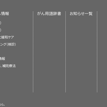
pathol 136 (2): 255-271, 2018.
11
]
補助または補助化学療法の利用が増
ん情報
がん用語辞書
お知らせ一覧
見直し、記事に対して以下を行うべき
；
[
証拠レベル：3iii
]化
2
]
[
13
]
[
14
]
[
15
]
）
には、イホスファミドを併用するまた
）
キソルビシンを併用するまたは併用し
と緩和ケア
ロホスファミド；イホスファミドおよび
ング（検診）
ソルビシン
；ビンクリスチン、ドキソ
[
2
]
リノテカン + ドセタキセルがある。
な情報については、PDQの
支持療法
情報
替、補完療法
、または既存の記事の更新。
が小児がん患者の治療において担う役
esioneuroblastoma in pediatric and
のような小児がん施設では、小児およ
project in cooperation with the
臨床試験が行われており、大半の患者
rcoma Committees. BMC Cancer 12:
児および青年のがんに関する臨床試験
より効果的であると思われる治療法と
sioneuroblastoma in childhood and
員会のメンバーが評価し、記事を本要
ちら。
timodal treatment? Strahlenther