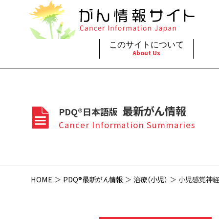
このサイトについて
About Us
脳神
治療（
ご利
このサイトについて
がんの種類
最新がん情報
眼
治療（
最新がん情報
PDQ®日本語版
プライ
About Cancer Information Japan
Cancer Types
Summaries
頭頸
支持療
Cancer Information Summaries
お問
呼吸
スクリ
HOME
PDQ®最新がん情報
治療（小児）
小児感覚神経