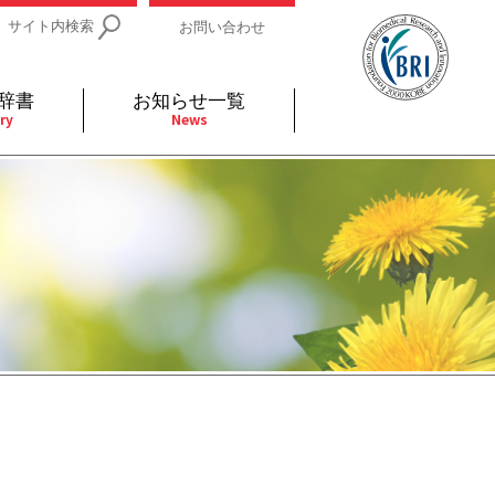
サイト内検索
お問い合わせ
辞書
お知らせ一覧
ry
News
IDs関連
小児
関連リンク
細胞
支持療法と緩和ケア
分泌
補完代替医療
発不明
全般