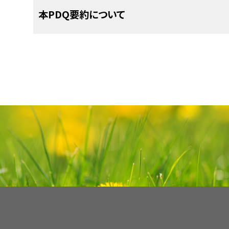
である可能性が示唆された。
関への紹介を検討すべきである。この集学的チー
PDQがん情報要約は定期的に見直され、新情報
C期
腫瘍が副鼻腔を超えて進展している。
Italian Neuroblastoma and Soft Tissue Sa
本PDQ要約について
Patel SG, Singh B, Stambuk HE, et a
Kadish分類A期：
断端陰性となる手術単独
よび至適QOLを得られるような治療、支持療法、お
セクションでは、上記の日付における本要約最新変
117, 2012.
[PUBMED Abstract]
D期
腫瘍の転移が認められる。
4つ目のクラスターは、副鼻腔腺がん、副鼻
esthesioneuroblastoma: report of an inte
APEC1621（NCT03155620）
（Pedi
端、または残存腫瘍のある患者では補助放射
受けられるようにするため、以下に示す医療専門家
Benoit MM, Bhattacharyya N, Faquin W, et a
Neurol Surg B Skull Base 73 (3): 208-20, 20
泌がん、副鼻腔未分化がんなど、他の疾患実
小児感覚神経芽腫の治療および転帰
治性進行固形腫瘍、非ホジキンリンパ腫、ま
Kadish分類B期：
手術およびその後の補
the pediatric population. Pediatrics 121 (1)
参考文献
ループであった。
Herr MW, Sethi RK, Meier JC, et al.: Esthe
本要約の目的
者の治療において遺伝子検査の結果に基づ
については賛否が分かれている。
本文
に以下の記述が追加された；フランスの非常
Soler ZM, Smith TL: Endoscopic versus 
massachusetts eye and ear infirmary and
COG Pediatric Molecular Analysis for
Bisogno G, Soloni P, Conte M, et al.: Esth
Kadish分類C期：
化学療法、放射線療法、
esthesioneuroblastoma: what is the evide
experience with craniofacial resecti
は、1990年から2015年までの間に、18歳未満
adolescent age. A report from the TREP 
医療専門家向けの本PDQがん情報要約では、小
Pediatric MATCH試験と呼ばれる）で
2012.
[PUBMED Abstract]
chemotherapy. J Neurol Surg B Skull Bas
前アプローチ後の手術。
生存者の追跡期間中央値7.6年後、10人の患者が
Italian Neuroblastoma and Soft Tissue Sa
プライマリケア医。
的な、専門家の査読を経た、そして証拠に基づい
Abstract]
る160以上の遺伝子の4,000以上の変異を
Venkatramani R, Pan H, Furman WL, et a
Kadish分類D期：
全身化学療法ならびに
117, 2012.
[PUBMED Abstract]
パ節の再燃はなかった。生存した患者は8人のみ
者を治療する臨床家に情報を与え支援するための
Pediatric Esthesioneuroblastoma. Pediatr B
で同定された特異的な分子遺伝学的変化と標
この情報を用いて、著者らは、この疾患実体の診
療法。
小児外科医。
Dumont et al.および証拠レベル：3iA）。
Benoit MM, Bhattacharyya N, Faquin W, et a
[PUBMED Abstract]
は医療における意思決定のための公式なガイドラ
の小児および青年が試験に適格である。
析を組み込んだアルゴリズムを開発した。
the pediatric population. Pediatrics 121 (1)
[
2
]
手術および放射線療法が治療の中心である。
わけではない。
[
7
]
本要約は
放射線腫瘍医。
PDQ Pediatric Treatment Editorial 
Venkatramani R, Pan H, Furman WL, et a
分子生物学的な検討のために、進行または再
参考文献
技で、開放頭蓋顔面切除術と同等の短期治療成績
おり、編集に関してはNCIから独立している。本要
Pediatric Esthesioneuroblastoma. Pediatr B
る必要がある。この試験で治療の対象
小児内科腫瘍医/血液医。
3iiiDii
]
定位放射線手術
や陽子線治療（
荷電粒子
[PUBMED Abstract]
査読者および更新情報
Su SY, Bell D, Hanna EY: Esthesioneurobl
り、NCIまたはNIHの方針声明を示すものではない
variant（多様体ないしバリアント）が
and sinonasal undifferentiated carcinoma:
この腫瘍の管理に一役担う。
[
3
]
[
10
]
委員会の役割および要約の方針に関する詳しい情
Broski SM, Hunt CH, Johnson GB, et al.: 
リハビリテーション専門医。
treatment. Int Arch Otorhinolaryngol 18 (
Pediatric MATCHでの治療が提案
本要約は編集作業において米国国立がん研究所（N
for evaluation of patients with esthesio
および
PDQ® - NCI's Comprehensive Cancer D
Abstract]
リンパ節転移は患者の約5％にみられる。ルーチ
ClinicalTrials.govウェブサイト
1200-6, 2012.
[PUBMED Abstract]
で追加の情報
Treatment Editorial Board
により定期的に見直
小児専門看護師。
は、臨床的にも放射線学的にも疾患の証拠がない
Capper D, Engel NW, Stichel D, et al.: DNA 
自の文献レビューを反映しており、NCIまたは米国