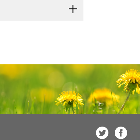
ムのアプローチとは、至適生存期間お
が利用可能になり次第更新される。本
rcoma Committees. BMC Cancer 12:
l.: Craniofacial surgery for
。不十分な切除断端、陽性の切除断
よびリハビリテーションを小児が必ず
更点を記述する。
腔扁平上皮がん、副鼻腔神経内分
rnational collaborative study. J
atric MATCH試験：再発または難
線療法が適応となる。
などの技術を集結したものである。
l.: Cancer of the nasal cavity in
12.
[PUBMED Abstract]
体を伴う13の腫瘍の不均一なグ
たは組織球性疾患を有する小児患
助放射線療法。補助化学療法の役割
: e141-5, 2008.
[PUBMED Abstract]
sioneuroblastoma: an update on the
いて行う分子標的療法）
：
NCI-
にまれな腫瘍グループのレジストリで
open craniofacial resection of
 massachusetts general hospital
 Therapeutic Choice（MATCH、
esioneuroblastoma in pediatric and
または同時化学放射線療法による術
nce? Laryngoscope 122 (2): 244-5,
on, proton beam radiation, and
の感覚神経芽腫患者が18人同定された。
project in cooperation with the
児感覚神経芽腫の治療について、包括
は、難治性および再発固形腫瘍におけ
e 75 (1): 58-64, 2014.
[PUBMED
神経髄膜の進行を示したが、頸部リン
rcoma Committees. BMC Cancer 12:
た情報を提供する。本要約は、がん患
標的として次世代シークエンシング
l.: Multimodality Treatment of
局所および転移部位に対する放射線
であった（引用、参考文献5として
情報資源として作成されている。これ
lood Cancer 63 (3): 465-70, 2016.
的薬物が照合される。1～21歳
断精度を向上させるためにメチル化解
l.: Cancer of the nasal cavity in
インまたは推奨事項を提供している
: e141-5, 2008.
[PUBMED Abstract]
内視鏡下副鼻腔手術などの新たな手
Board
が作成と内容の更新を行って
l.: Multimodality Treatment of
発した病変から腫瘍の組織を得
が得られうる。
；
[
証拠レベル：
[
8
]
[
9
]
約は独自の文献レビューを反映してお
lood Cancer 63 (3): 465-70, 2016.
とされている分子遺伝学的な
放射線療法
）などの他の手技もまた、
astoma, neuroendocrine carcinoma,
。PDQ要約の更新におけるPDQ編集
認められる腫瘍を有する患者には、
 differentiation in diagnosis and
報については、
本PDQ要約について
The added value of 18F-FDG PET/CT
Suppl 2): S149-56, 2014.
[PUBMED
される。NCIウェブサイトおよび
CI）とは独立した
PDQ Pediatric
neuroblastoma. J Nucl Med 53 (8):
atabase
を参照のこと。
ンの頸部郭清術およびリンパ節検索
が入手できる。
され、随時更新される。本要約は独
場合は適応とされない。
レビュー
methylation-based reclassification
[
11
]
国立衛生研究所（NIH）の方針声明を