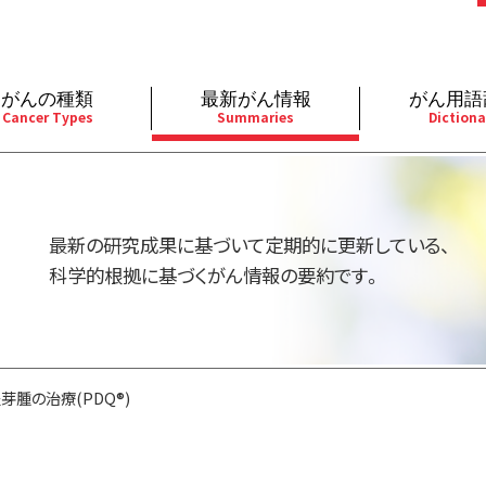
がんの種類
最新がん情報
がん用語
Cancer Types
Summaries
Dictiona
経
成人）
乳腺
婦人科
予防
A
用規約
寄附・協賛のお願い
小児）
消化管
皮膚
遺伝学的情報
胚
最新の研究成果に基づいて定期的に更新している、
バシーポリシー
寄附・協賛一覧
部
法と緩和ケア
肝胆膵
骨軟部
統合、代替、補完療法
内
科学的根拠に基づくがん情報の要約です。
い合わせ
沿革
器
ーニング（検診）
泌尿器
造血器
原
芽腫の治療(PDQ®)