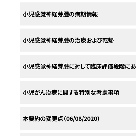
んどが白人であり（81％）、最も一般的な腫瘍部位は
がんの腫瘍サンプルが9つの医療施設から入手され、
主に成人患者を対象とする複数のケースシリーズ
あった。
感覚神経芽腫の小児患者24人を対象
イリング、コピー数解析、免疫組織化学検査、およ
[
7
]
小児感覚神経芽腫の病期情報
と相関する可能性があることが示唆されている：
[
1
]
鼻閉塞。
ビューにおいて、発症時年齢中央値は14歳で、患者
析された。DNAメチル化データの教師なし階層的ク
の異なるクラスターが同定された：
[
2
]
参考文献
鼻血。
腫瘍の病期分類はKadish分類システムに従って行
小児感覚神経芽腫の治療および転帰
病期に相関して、生存期間は90％（A期）から40％
Kumar M, Fallon RJ, Hill JS, et al.: Est
嗅覚減退。
Pediatr Hematol Oncol 24 (6): 482-7, 2002 
が局所進行期疾患（Kadish分類B期およびC期）
病理組織学的悪性度の高さ。
の腫瘍を有する（Kadish分類D期）。
Theilgaard SA, Buchwald C, Ingeholm P, 
集学的治療法を用いると、生存の可能性が最大限
[
1
]
[
2
]
[
3
]
眼球突出。
最も大きなクラスター（サンプルの64％を構
小児感覚神経芽腫に対して臨床評価段階に
Danish demographic study of 40 patients 
外科的切除断端陽性。
診断後5年以上生存すると期待される。
[
1
]
[
2
]
[
3
]
最近の報告からは、ポジトロン放射断層撮影-コンピ
Acta Otolaryngol 123 (3): 433-9, 2003.
[PUBM
古典的な組織学的特徴を有し、10％が反復
眼窩、副鼻腔、または前頭葉に局所的に伸展
設レビューにより、5年無病生存率および全生存率は
患の病期分類に役立つ可能性のあることが示唆さ
有した。
頸部リンパ節への転移。
Dias FL, Sa GM, Lima RA, et al.: Patt
れた。
[
証拠レベル：3iiiA
]フランスの非常にま
米国国立がん研究所（NCI）が支援している臨床試
[
4
]
esthesioneuroblastoma. Arch Otolaryngol 
小児がん治療に関する特別な考慮事項
1990年から2015年までの間に、18歳未満の感
に掲載されている。他の組織がスポンサーの臨
2003.
[PUBMED Abstract]
2つ目のクラスターは7例の症例で構成され
表1．Kadish病期分類システム
存者の追跡期間中央値7.6年（範囲、3.8～17.9
ClinicalTrials.govウェブサイトを参照のこと。
を示し、
IDH2
副鼻腔がんの集団とともに
IDH2
Nakao K, Watanabe K, Fujishiro Y, et al.: 
示したが、頸部リンパ節の再燃はなかった。生存し
clinical outcome at a single institu
小児および青年におけるがんはまれであるが、小児
病期
説明
以下は、現在実施されている全米および/または施
本要約の変更点（06/08/2020）
参考文献
Otolaryngol Suppl (559): 113-7, 2007.
[PUBM
3つ目の小規模クラスターは
IDH2
変異を伴わ
レベル：3iA
]
に増加している。
小児および青年のがん患者に
[
1
]
A期
腫瘍が鼻腔に限局している。
とから、これは嗅神経原発神経芽腫のサブグ
Bisogno G, Soloni P, Conte M, et al.: Esth
Dulguerov P, Allal AS, Calcaterra TC: Esth
生するがんの治療経験を有するがん専門家から構
B期
腫瘍が副鼻腔に進展している。
Kadish病期に応じた治療選択肢には以下のものが
adolescent age. A report from the TREP 
and review. Lancet Oncol 2 (11): 683-90, 20