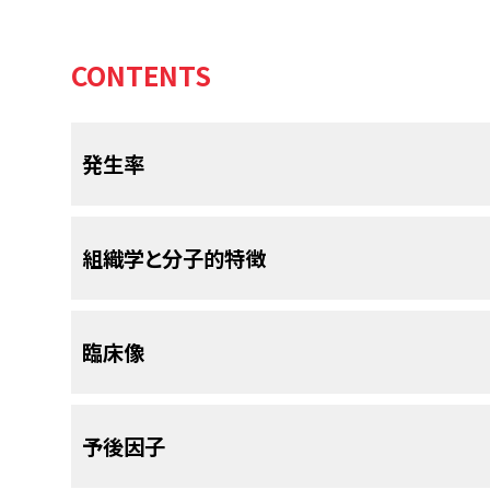
CONTENTS
発生率
感覚神経芽腫（
嗅神経原発神経芽腫
とも呼ばれる
組織学と分子的特徴
嗅神経上皮に発現する小さな円形細胞腫瘍である
経芽腫は非常にまれな悪性疾患であり、15歳未満
たり0.1人と推定される。
感覚神経芽腫は、副鼻腔未分化がん、小細胞がん
[
5
]
臨床像
の小さな円形細胞腫瘍と組織学的に混同される
感覚神経芽腫はまれではあるが、小児患者の鼻腔
に、ニューロン特異的エノラーゼ、シナプトフィジン
Surveillance, Epidemiology, and End
ん性染色を示し、さまざまなサイトケラチンを発現し
ほとんどの小児は10代で以下のものを含む症状を呈
る。
SEERデータベースの患者511人のシリ
[
6
]
予後因子
り、発症時の平均年齢は53歳で、25歳未満の症例
嗅神経原発神経芽腫の66サンプルおよび胞巣型