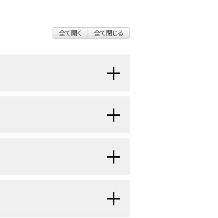
全て開く
全て閉じる
）は、原始神経外胚葉性腫瘍とは別の
。
小児における感覚神
[
1
]
[
2
]
[
3
]
[
4
]
の小児における発生率は10万人年当
、黒色腫、横紋筋肉腫など、鼻腔の他
ことがある。感覚神経芽腫は典型的
のがんとしては最も多いものであり、
、およびクロモグラニンとともにびま
 Results（SEER）研究の症例の28％を占め
ている。
する：
[
1
]
ーズによると、男性がわずかに優勢であ
はわずか8％であった。
患者のほと
横紋筋肉腫や副鼻腔腺がんなど、他の
[
7
]