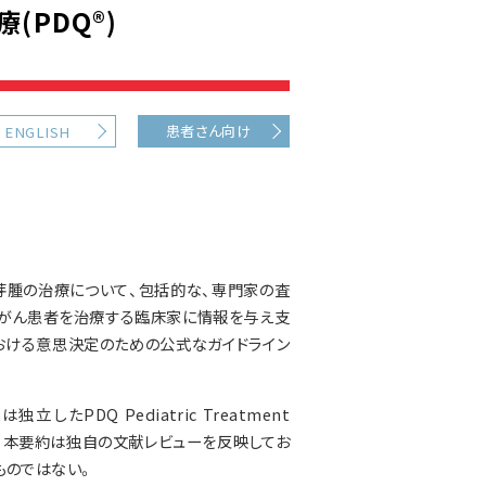
PDQ®)
患者さん向け
ENGLISH
芽腫の治療について、包括的な、専門家の査
、がん患者を治療する臨床家に情報を与え支
おける意思決定のための公式なガイドライン
PDQ Pediatric Treatment
される。本要約は独自の文献レビューを反映してお
ものではない。