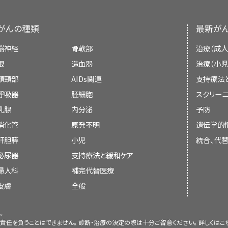
of olfactory neuroblastoma. Acta Neuro
文献で頸部リンパ節転移の管理が扱われている。
[
示すものではない。
社会福祉士。
[PUBMED Abstract]
報告では、進行期疾患の患者における切除と術前
がんの種類
最新が
委員会のメンバーは毎月、最近発表された記事を
チャイルドライフ専門員。
加しており、有望な結果が示されている。
[
2
]
[
4
]
[
1
か決定する：
脳神経
骨軟部
治療（成人
学療法レジメンで使用され有効性を示しているもの
心理士。
眼
造血器
治療（小児
は併用しないシスプラチンとエトポシド
；ド
[
6
]
[
16
]
頭頸部
AIDs関連
支持療法
ないビンクリスチン、アクチノマイシンD、およびシク
呼吸器
胚細胞
スクリーニ
エトポシド；シスプラチン + エトポシドまたはドキ
会議での議論、
乳腺
内分泌
予防
ルビシン、およびシクロホスファミド
；およびイ
[
17
]
（小児および青年のがんの支持療法に関する具体的
消化管
[
証拠レベル：3iiA
原発不明
]
遺伝学的
[
18
]
本文の引用、または
および緩和ケア
の要約を参照のこと。）
肝胆膵
小児
統合、代
参考文献
既に引用されている既存の記事との入れ替え
泌尿器
支持療法と緩和ケア
米国小児科学会によって、小児がん施設とそれら
Bisogno G, Soloni P, Conte M, et al.: Esth
婦人科
割に関するガイドラインが概説されている。
補完代替医療
こ
[
2
]
adolescent age. A report from the TREP 
び青年に発症するほとんどの種類のがんに関する
皮膚
全般
Italian Neuroblastoma and Soft Tissue Sa
117, 2012.
[PUBMED Abstract]
とその家族に参加する機会が与えられている。小
は一般に、現在標準とされている治療法と、それ
。
Eich HT, Müller RP, Micke O, et al.: Esthe
要約の変更は、発表された記事の証拠の強さを委
責任を負うことはできません。診断・治療の決定の際は十分ご留意ください。詳しくは
こ
adolescence. Better prognosis with mul