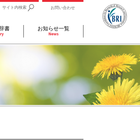
サイト内検索
お問い合わせ
辞書
お知らせ一覧
ry
News
IDs関連
小児
関連リンク
細胞
支持療法と緩和ケア
分泌
補完代替医療
発不明
全般