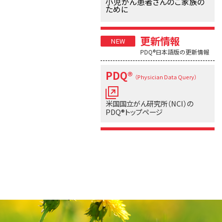
小児がん患者さんのご家族の
ために
更新情報
PDQ®日本語版の更新情報
PDQ®
（Physician Data Query）
米国国立がん研究所（NCI）の
PDQ®トップページ