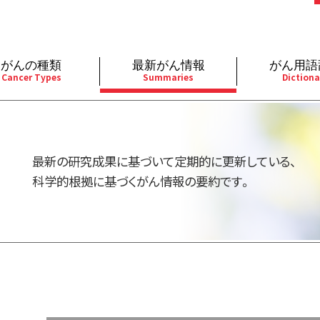
がんの種類
最新がん情報
がん用語
Cancer Types
Summaries
Dictiona
経
成人）
乳腺
婦人科
予防
A
用規約
寄附・協賛のお願い
小児）
消化管
皮膚
遺伝学的情報
胚
最新の研究成果に基づいて定期的に更新している、
バシーポリシー
寄附・協賛一覧
部
法と緩和ケア
肝胆膵
骨軟部
統合、代替、補完療法
内
科学的根拠に基づくがん情報の要約です。
い合わせ
沿革
器
ーニング（検診）
泌尿器
造血器
原