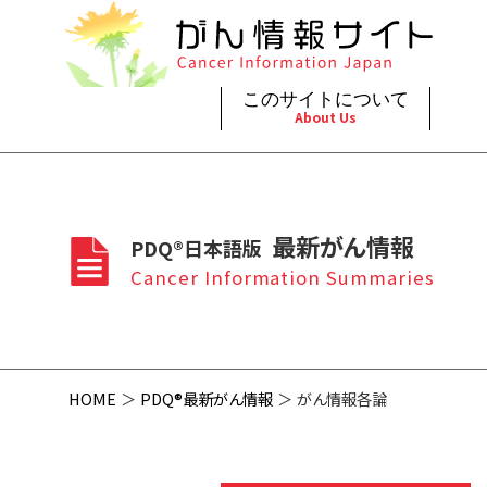
このサイトについて
About Us
脳神
治療（
ご利
このサイトについて
がんの種類
最新がん情報
眼
治療（
最新がん情報
PDQ®日本語版
プライ
About Cancer Information Japan
Cancer Types
Summaries
頭頸
支持療
Cancer Information Summaries
お問
呼吸
スクリ
HOME
PDQ®最新がん情報
がん情報各論