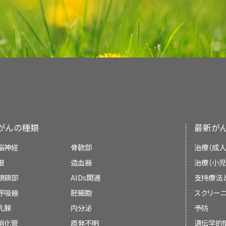
がんの種類
最新が
脳神経
骨軟部
治療（成人
眼
造血器
治療（小児
頭頸部
AIDs関連
支持療法
呼吸器
胚細胞
スクリーニ
乳腺
内分泌
予防
消化管
原発不明
遺伝学的