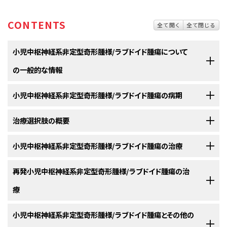
CONTENTS
全て開く
全て閉じる
小児中枢神経系非定型奇形腫様/ラブドイド腫瘍について
の一般的な情報
小児中枢神経系非定型奇形腫様/ラブドイド腫瘍の病期
中枢神経系非定型奇形腫様/ラブドイド腫瘍（AT/RT）は、脳の組織の
中に発生するがんの一種です。
治療選択肢の概要
中枢神経系非定型奇形腫様/ラブドイド腫瘍（AT/RT）には、標準的な
中枢神経系非定型奇形腫様/ラブドイド腫瘍（AT/RT）は、
脳
や
脊髄
から発生
病期分類システムがありません。
する非常にまれで増殖の速いがんです。通常は3歳未満の小児に発生しま
小児中枢神経系非定型奇形腫様/ラブドイド腫瘍の治療
小児の中枢神経系非定型奇形腫様/ラブドイド腫瘍（AT/RT）に対す
すが、より年長の小児や成人に発生することもあります。
がんが他の部位に拡がっているかどうかを調べるためのプロセスは、
病期
る治療法には様々なものがあります。
診断
と呼ばれます。中枢神経系非定型奇形腫様/ラブドイド腫瘍（AT/RT）に
以下の治療法に関する情報については、
再発小児中枢神経系非定型奇形腫様/ラブドイド腫瘍の治
治療選択肢の概要
のセクションを
この腫瘍の約半数は
小脳
または
脳幹
に発生します。小脳とは脳の一部で、
は、標準的な
病期分類システム
がありません。
小児のAT/RTに対する治療法には様々なものがあります。保護者と担当の
ご覧ください。
ここでは運動や平衡感覚、姿勢などの制御が行われています。脳幹は呼吸
療
がん治療チームが協力して、治療法を決定します。がんの位置、年齢、全体
や
心拍
数を調整するとともに、見る、聞く、歩く、話す、食べるなどの動作に使
治療法を選択する上では、この腫瘍は新たに
診断
されたものと
再発
したも
新たに診断された
中枢神経系
非定型奇形腫様/ラブドイド腫瘍
（AT/RT）には
的な健康状態など、数多くの要因が検討されます。
用される
神経
と筋肉を制御している部分です。AT/RTは脳と脊髄の他の部
のに分けられます。治療方針は以下の要因によって変わってきます：
以下の治療法に関する情報については、
小児中枢神経系非定型奇形腫様/ラブドイド腫瘍とその他の
治療選択肢の概要
のセクションを
標準治療
がありません。AT/RTは急速に増殖するため、通常は複数の治療
位に発生することもあります。
小児の治療計画では、腫瘍についての情報、治療の目標、治療選択肢、起こ
ご覧ください。
法が
併用
されます。