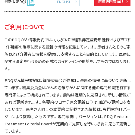
最新版（PDQ）
医療専門家向け
ENGLISH
サイト内検索
お問い合わせ
遺伝学的情報
統合、代替、補完療法
ご利用について
このPDQがん情報要約では、小児中枢神経系非定型奇形腫様およびラブド
イド腫瘍の治療に関する最新の情報を記載しています。患者さんとそのご家
族および介護者に情報を提供し、支援することを目的としています。医療に
関する決定を行うための正式なガイドラインや推奨を示すものではありませ
ん。
PDQがん情報要約は、編集委員会が作成し、最新の情報に基づいて更新し
ています。編集委員会はがんの治療やがんに関する他の専門知識を有する
専門家によって構成されています。要約は定期的に見直され、新しい情報が
あれば更新されます。各要約の日付（"原文更新日"）は、直近の更新日を表
しています。患者さん向けの本要約に記載された情報は、専門家向けバー
ジョンより抜粋したものです。専門家向けバージョンは、PDQ Pediatric
Treatment Editorial Boardが定期的に見直しを行い、必要に応じて更新し
ています。