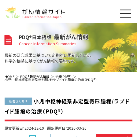
このサイトについて
最新がん情報
PDQ®日本語版
About Cancer Information Japan
Cancer Information Summaries
ご利用規約
がんの種類
最新の研究成果に基づいて定期的に更新している、
Cancer Types
プライバシーポリシー
科学的根拠に基づくがん情報の要約です。
お問い合わせ
脳神経
泌尿器
内分泌
最新がん情報
HOME
PDQ®最新がん情報
治療（小児）
小児中枢神経系非定型奇形腫様/ラブドイド腫瘍の治療（PDQ®）
Summaries
寄附・協賛のお願い
眼
婦人科
原発不明
寄附・協賛一覧
頭頸部
皮膚
治療（成人）
がん用語辞書
小児
小児中枢神経系非定型奇形腫様/ラブド
沿革
Dictionary
患者さん向け
呼吸器
骨軟部
治療（小児）
支持療法と緩和ケア
イド腫瘍の治療（PDQ®）
関連リンク
支持療法と緩和ケア
乳腺
造血器
お知らせ一覧
補完代替医療
News
スクリーニング（検診）
消化管
AIDs関連
原文更新日：2024-12-19
翻訳更新日：2026-03-26
予防
肝胆膵
胚細胞
全般