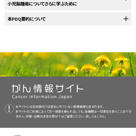
小児脳腫瘍についてさらに学ぶために
りうる副作用などが検討対象に含まれます。治療に先立って担当の治療
再発
した中枢神経系非定型奇形腫様/ラブドイド腫瘍（AT/RT）には
標準治療
腫瘍を切除する手術後に、AT/RTに対する以下の治療が併用されます：
チームと今後の見通しについて話し合うことが助けになります。実際の進め
小児中枢神経系非定型奇形腫様/ラブドイド腫瘍とその他の小児
本PDQ要約について
脳腫瘍
に
がありません。
方については、NCIの
小児がんの子どもたち：親のための手引き（英語）
をご
関する詳しい情報については、以下をご覧ください：
年齢
覧ください。
再発した小児AT/RTに対する治療法には以下のようなものがあります：
PDQについて
腫瘍を切除する手術後に残存しているがんの量
非定型奇形腫様/ラブドイド腫瘍の小児の治療では、小児がんの治療
化学療法
に精通した医療提供者で構成されるチームによって治療計画が作成さ
PDQ（Physician Data Query：医師データ照会）は、米国国立がん研究所
がんが中枢神経系の他の部位に拡がっているかどうか
れるべきです。
（NCI）が提供する総括的ながん情報データベースです。PDQデータベース
放射線療法
小児脳腫瘍コンソーシアム（PBTC）（英語）
には、がんの予防や発見、遺伝学的情報、治療、支持療法、補完代替医療に
放射線療法
がんを診断するために行われた検査と手技の結果
AT/RTの治療は、小児がんの治療を専門とする小児腫瘍医が監督します。
関する最新かつ公表済みの情報を要約して収載しています。ほとんどの要
造血幹細胞移植
を伴う
大量化学療法
小児腫瘍医は、中枢神経系腫瘍の小児の治療に精通しつつ、同時に他の医
約について、2つのバージョンが利用可能です。専門家向けの要約には、詳
生活の質
を改善するための
緩和治療
療分野も専門とする他の医療従事者と協力しながら治療に取り組んでいき
細な情報が専門用語で記載されています。患者さん向けの要約は、理解し
ます。ほかにも以下の専門家が関与することがあります：
やすい平易な表現を用いて書かれています。いずれの場合も、がんに関する
画像を拡大する
小児がんに関するさらなる情報や、がん全般に関するその他の資料につい
正確かつ最新の情報を提供しています。また、ほとんどの要約は
スペイン語
ては、以下をご覧ください：
本サイトには日本国内では認められていない医療情報も含まれます。
脳の解剖図。テント上領域（脳の上部）には、大脳、側脳室、第三脳
版も利用可能です。
NCIの
臨床試験検索
から、現在患者さんを受け入れているNCI支援のがん
本サイトのご利用によって万一損害を被られましても、当機関は一切責任を負うことはでき
室（青色は髄液）、脈絡叢、松果体、視床下部、下垂体、視神経が含
NCIの
臨床試験検索
から、現在患者さんを受け入れているNCI支援のがん
臨床試験を探すことができます（なお、このサイトは日本語検索に対応してお
ません。診断・治療の決定の際は十分ご留意ください。詳しくは
こちら。
まれます。後頭蓋窩/テント下領域（脳の下部後方）には、小脳、視
PDQはNCIが提供する1つのサービスです。NCIは、米国国立衛生研究所
臨床試験を探すことができます（なお、このサイトは日本語検索に対応してお
りません。）。がんの種類、患者さんの年齢、試験が実施されている場所に
小児科医
蓋、第四脳室、脳幹（中脳、脳橋、髄質）が含まれます。頭蓋と髄膜
（National Institutes of Health：NIH）の一部であり、NIHは連邦政府にお
りません。）。がんの種類、患者さんの年齢、試験が実施されている場所に
で脳と脊髄を保護しています。
基づいて、臨床試験を検索することができます。臨床試験についての
一般的
ける生物医学研究の中心機関です。PDQ要約は独立した医学文献のレ
基づいて、臨床試験を検索することができます。臨床試験についての
一般的