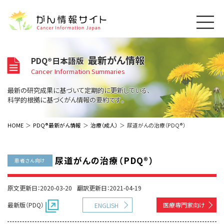
このサイトについて
最新がん情報
PDQ®日本語版
About Cancer Information Japan
Cancer Information Summaries
ご利用規約
がんの種類
最新の研究成果に基づいて定期的に更新している、
Cancer Types
プライバシーポリシー
科学的根拠に基づくがん情報の要約です。
お問い合わせ
脳神経
泌尿器
内分泌
最新がん情報
HOME
PDQ®最新がん情報
治療（成人）
尿道がんの治療（PDQ®）
Summaries
寄附・協賛のお願い
眼
婦人科
原発不明
寄附・協賛一覧
頭頸部
皮膚
治療（成人）
がん用語辞書
小児
尿道がんの治療（PDQ®）
患者さん向け
沿革
Dictionary
呼吸器
骨軟部
治療（小児）
支持療法と緩和ケア
関連リンク
支持療法と緩和ケア
乳腺
造血器
原文更新日：2020-03-20
翻訳更新日：2021-04-19
お知らせ一覧
補完代替医療
News
スクリーニング（検診）
消化管
AIDs関連
最新版（PDQ）
医療専門家向け
ENGLISH
予防
肝胆膵
胚細胞
全般