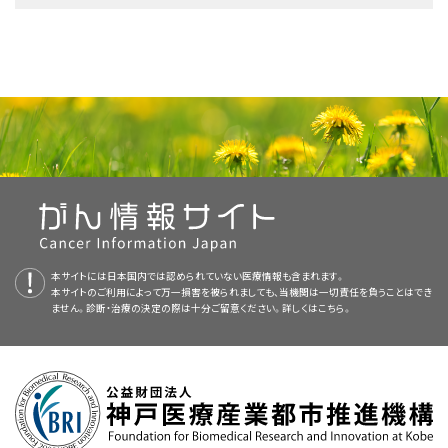
一種で、これを人の体を通してフィルム上に照射すると、そのフ
は、以下をご覧ください：
標準治療として以下の4種類が用いられています：
ィルム上に体内領域の画像が映し出されます。
再発
尿道がんには、以下のいずれか、または複数の治療法が実施されます：
PDQについて
骨盤
および
腹部
の
CTスキャン
（CATスキャン）：骨盤と腹部を
約1.9センチ（4分の3インチ）以下の
腫瘍
に対しては、
放射線療
手術
手術
（女性では
膀胱尿道全摘除術
、男性では尿道切除と
膀胱
PDQ（Physician Data Query：医師データ照会）は、米国国立がん研究所が
組織
深部に拡がっていない腫瘍に対する、腫瘍を切除する手
様々な角度から撮影して、精細な連続画像を作成する検査法。
法
か
手術
（
切開切除
や
経尿道的切除術
）、またはその両方。
前立腺切除術
）。
提供する総括的ながん情報データベースです。PDQデータベースには、が
術（経尿道的切除術）、電気切除および高周波療法、レーザー手
がんを切除する
手術
は、
尿道
がんで最も多く用いられている治療法です。以
この画像はX線装置に接続されたコンピュータによって作成さ
尿道がんについてのホームページ（英語）
んの予防や発見、遺伝学的情報、治療、支持療法、補完代替医療に関する最
術。
下の手術のいずれかが実施されます：
放射線療法とその後の手術（
リンパ節郭清
術と
尿路変更術
を
れます。臓器や
組織
をより鮮明に映し出すために、
造影剤
を
静
腫瘍
を切除する
手術
。周辺の
リンパ節
も切除する場合があり
新かつ公表済みの情報を要約して収載しています。ほとんどの要約につい
伴う、
がん治療におけるレーザー（英語）
前骨盤内容除去術
）。
脈
内に
注射
したり、患者さんに造影剤を飲んでもらったりする
ます（
リンパ節郭清
）。
組織深部に拡がっていない腫瘍に対する、
近接照射療法
（
内照
て、2つのバージョンが利用可能です。専門家向けの要約には、詳細な情報
場合もあります。この検査法はコンピュータ断層撮影法（CT）
射療法
）や
外照射療法
。
が専門用語で記載されています。患者さん向けの要約は、理解しやすい平
やコンピュータ体軸断層撮影法（CAT）とも呼ばれます。
放射線療法
。
膀胱
を摘出する手術時に
尿道
を切除しない場合は、次の治療法が実施され
易な表現を用いて書かれています。いずれの場合も、がんに関する正確か
画像を拡大する
組織深部に拡がっている腫瘍に対しては、腫瘍を切除する手術
ることがあります：
つ最新の情報を提供しています。また、ほとんどの要約は
スペイン語
版も利
切開切除
：手術によってがんを切除すること。
MRI（磁気共鳴画像法）
：磁気、
電波
、コンピュータを用い
（
前骨盤内容除去術
）。周辺の
リンパ節
も切除する場合があり
本サイトには日本国内では認められていない医療情報も含まれます。
用可能です。
男性の場合の治療法には以下のようなものがあります：
米国国立がん研究所が提供している一般的な
がん
情報とその他の資源につ
て、尿道、尿道付近の
リンパ節
、骨盤内のその他の
軟部組織
と
男性の泌尿器系の解剖図（左図）と女性の泌尿器系の解剖図（右
本サイトのご利用によって万一損害を被られましても、当機関は一切責任を負うことはでき
ます（
リンパ節郭清
）。手術の前に
放射線療法
が実施される場
経尿道的切除術
（TUR）：尿道に特殊な器具を挿入してがんを
図）。腎臓、尿管、膀胱、尿道を示しています。尿は尿細管で作ら
いては、以下をご覧ください：
ません。診断・治療の決定の際は十分ご留意ください。詳しくは
骨などの精細な連続画像を作成する検査法。まず
こちら。
ガドリニウム
PDQはNCIが提供する1つのサービスです。NCIは、米国国立衛生研究所
合もあります。
れ、それぞれの腎臓の腎盂に集められます。尿は腎臓から尿管を
切除する手術。
と呼ばれる物質を患者さんの静脈内に注射します。ガドリニウ
NCIの
臨床試験検索
から、現在患者さんを受け入れているNCI支援のがん
通って膀胱に流れます。尿は膀胱に溜められた後、尿道を通って
（National Institutes of Health：NIH）の一部であり、NIHは連邦政府にお
ムにはがん
細胞
の周辺に集まる性質があるため、撮影された
臨床試験を探すことができます（なお、このサイトは日本語検索に対応してお
体外へ排出されます。
積極的サーベイランス
。尿道内から
細胞
のサンプルを採取し、
ける生物医学研究の中心機関です。PDQ要約は独立した医学文献のレ
高周波
による電気切除：電流を用いてがんを切除する手術。先
画像ではがん細胞が明るく映し出されます。この検査法は核
りません。）。がんの種類、患者さんの年齢、試験が実施される場所から、臨
顕微鏡
で
がん
の
徴候
がないかを調べます。
ビューに基づいて作成されたものであり、NCIまたはNIHの方針声明ではあ
端にライトと小さなワイヤーループが付いた器具を用いて、が
放射線療法または放射線療法と
化学療法
の併用と、その後の
磁気共鳴画像法（NMRI）とも呼ばれます。
床試験を検索できます。臨床試験についての
一般的な情報
もご覧いただけ
りません。
んを切除したり、高エネルギーの電流で
腫瘍
を焼き払ったりし
手術（
がんについて（英語）
膀胱前立腺切除術
、
陰茎切断術
、リンパ節郭清術、および
ます。
男性の場合の治療法には以下のようなものがあります：
尿道がん
は
まれながん
ですが、男女で比べると男性に多く発生しています。
ます。
尿路変更術）。