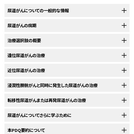
尿道がんについての一般的な情報
尿道がんの病期
尿道がんは、尿道組織の中に悪性（がん）細胞ができる疾患です。
治療選択肢の概要
尿道
とは、
膀胱
と体外とをつなぐ管のことで、
尿
が排出される際の通り道で
尿道がんと診断されると、がん細胞の尿道内での拡がりや他の部位へ
す。女性の尿道は、長さが約4cm（約1.5インチ）で、
膣
口のすぐ上に開口して
の転移の有無を明らかにするために、さらに検査が行われます。
遠位尿道がんの治療
います。男性の尿道は、長さが約20cm（約8インチ）で、
前立腺
（男性特有の
尿道がんの患者さんには様々な治療法が存在します。
がん
の
尿道
内での拡がりや他の部位への転移の有無を調べていくプロセス
腺
）と
陰茎
を貫通して体外へと続いています。男性の尿道はさらに
精液
の通
は、
病期分類
と呼ばれます。この過程で集められた情報を基にして
病期
が
路も兼ねています。
以下の治療法に関する情報については、
近位尿道がんの治療
治療選択肢の概要
のセクションを
尿道がん
の患者さんは様々な治療法を受けることができます。その中には
判定されます。治療計画を立てるためには病期を把握しておくことが重要で
ご覧ください。
標準治療
（現在使用されている治療法）もあれば、
臨床試験
において検証中
す。
以下の治療法に関する情報については、
浸潤性膀胱がんと同時に発生した尿道がんの治療
治療選択肢の概要
のセクションを
のものもあります。治療法の臨床試験とは、既存の治療法を改良したり、
が
粘膜
（
尿道
の内表面）に発生した、
がん
になっていない
異常
細胞
の治療法に
ご覧ください。
ん
の患者さんのための新しい治療法について情報を集めたりすることを目
病期分類の過程では以下のような検査法が用いられます：
は、
腫瘍
を切除する
手術
（
切開手術
または
経尿道的切除術
）、
高周波
による
的とした
調査研究
です。複数の臨床試験で現在の標準治療より新しい治療
以下の治療法に関する情報については、
転移性尿道がんまたは再発尿道がんの治療
治療選択肢の概要
のセクションを
電気切除、
レーザー手術
などがあります。
近位尿道がん
または
尿道
全体に拡がっている
尿道がん
の治療法は、男性と
法のほうが良好であることが明らかになった場合は、その新しい治療法が標
ご覧ください。
女性で異なります。
準治療となります。患者さんは臨床試験への参加を検討してもよいでしょ
遠位尿道がん
以下の治療法に関する情報については、
尿道がんについてさらに学ぶために
の治療法は男性と女性で異なります。
治療選択肢の概要
のセクションを
浸潤性
膀胱がん
と同時に発生した
尿道がん
の治療法には以下のようなもの
う。臨床試験の中にはまだ治療を始めていない患者さんのみを対象として
ご覧ください。
女性の場合の治療法には以下のようなものがあります：
があります：
女性の場合の治療法には以下のようなものがあります：
いるものもあります。
胸部X線
検査：胸部の
臓器
と骨の
X線
検査。X線は放射線の
米国国立がん研究所
本PDQ要約について
が提供している
尿道がん
に関する詳しい情報について
体内の他の部位に
転移した
尿道がん
の治療法は、通常は
化学療法
です。