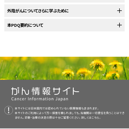
覆われる箇所）。
り、患者さんが耐えられるようであれば使用されることがあります。
膀胱鏡とは、観察用のライトと
レンズ
を備えた細いチューブ状の
手術
（
広範囲局所切除術
）。
病変
部の分割
切除
。
標準治療として以下の4種類が用いられています：
器具のことです。
組織
のサンプルを採取するための器具が付い
以下の治療法に関する情報については、
外陰がんについてさらに学ぶために
治療選択肢の概要
のセクションを
会陰
（外陰部と
肛門
の間の領域）。
NCIの
臨床試験検索
から、現在患者さんを受け入れているNCI支援のがん
ている場合もあり、それで切除された組織は、顕微鏡での観察
手術（
根治的局所切除術
および
鼠径部
と太腿上部の
リンパ節
ご覧ください。
手術
（
改良型根治的外陰切除術
または
根治的外陰切除術
、およ
臨床試験を探すことができます（なお、このサイトは日本語検索に対応してお
広範囲局所切除術
。
手術
によってがんの
の切除）。
徴候
がないか調べられます。
米国国立がん研究所
本PDQ要約について
が提供している外陰がんに関する詳しい情報について
び
鼠径部
と太腿上部の
リンパ節
の切除）と場合により
放射線療
りません。）。がんの種類、患者さんの年齢、試験が実施される場所から、臨
局所再発
した
外陰がん
の治療法には以下のようなものがあります：
は、以下をご覧ください：
法
。
手術
（
根治的外陰切除術
または
骨盤内臓器摘出術
）。
レーザー手術
。
手術
床試験を検索できます。臨床試験についての
は
外陰上皮内腫瘍
（VIN）と外陰がんに対して最も多く用いられている
一般的な情報
もご覧いただけ
直腸鏡検査
手術（
改良型根治的外陰切除術
：
直腸鏡
を使用して
または
直腸
根治的外陰切除術
と
肛門
の内部を観察し、
、およ
治療法です。
ます。
PDQについて
異常な部分がないかを調べる検査法。直腸鏡とは、直腸と肛
び鼠径部と太腿上部のリンパ節の切除）。
放射線療法
が行わ
放射線療法または
化学療法
および放射線療法と、その後の手
手術と
放射線療法
。
超音波外科用吸引。
門の内部の観察用のライトとレンズを備えた細いチューブ状の
れることもあります。
術。
VINの治療では、以下の手術のいずれかが行われます：
PDQ（Physician Data Query：医師データ照会）は、米国国立がん研究所が
器具のことです。組織のサンプルを採取するための器具が付い
放射線療法または
化学療法
および放射線療法と、その後の手
外陰表皮切除術
。
提供する総括的ながん情報データベースです。PDQデータベースには、が
手術
（
広範囲局所切除術
）、および場合により
放射線療法
。
手術（根治的局所切除術と
センチネルリンパ節
の切除）と、場合
ているものもあり、それで切除された組織は、
顕微鏡
での観察
放射線療法、および場合により化学療法の併用。
外陰がんについてのホームページ（英語）
術。
んの予防や発見、遺伝学的情報、治療、支持療法、補完代替医療に関する最
によりその後の
放射線療法
。
によってがんの徴候がないか調べられます。
手術（
根治的外陰切除術
と
骨盤内臓器摘出術
）。
新かつ公表済みの情報を要約して収載しています。ほとんどの要約につい
外用
がん治療におけるレーザー（英語）
イミキモド
による
免疫療法
。
放射線療法、および場合により化学療法の併用。
て、2つのバージョンが利用可能です。専門家向けの要約には、詳細な情報
放射線療法単独。
胸部X線検査
：X線は放射線の一種で、これを人の体を通し
病変部の分割
切除
：
病変
を切除する外科的手技。
化学療法
と場合によっては
手術
を伴う放射線療法。
が専門用語で記載されています。患者さん向けの要約は、理解しやすい平
外陰がんの治療薬として承認されている薬剤（英語）
てフィルム上に照射すると、そのフィルム上に体内領域の画像
易な表現を用いて書かれています。いずれの場合も、がんに関する正確か
が映し出されます。
外陰がん
の病期分類では、胸部の
臓器
と骨
NCIの
臨床試験検索
から、現在患者さんを受け入れているNCI支援のがん
広範囲局所切除術
：VINが生じた皮膚領域とその周囲の正常
放射線療法、および場合により化学療法の併用。
つ最新の情報を提供しています。また、ほとんどの要約は
HPVとがん（英語）
スペイン語
版も利
がX線撮影の対象となります。
臨床試験を探すことができます（なお、このサイトは日本語検索に対応してお
組織
を切除する外科的手技。
本サイトには日本国内では認められていない医療情報も含まれます。
用可能です。
NCIの
臨床試験検索
から、現在患者さんを受け入れているNCI支援のがん
りません。）。がんの種類、患者さんの年齢、試験が実施される場所から、臨
放射線療法と手術。
本サイトのご利用によって万一損害を被られましても、当機関は一切責任を負うことはでき
NCIの
臨床試験検索
コンピュータ断層撮影（CT）スキャンとがん（英語）
から、現在患者さんを受け入れているNCI支援のがん
静脈性腎盂造影法（IVP）
：
腎臓
、
尿管
、膀胱をX線で連続
臨床試験を探すことができます（なお、このサイトは日本語検索に対応してお
床試験を検索できます。臨床試験についての
ません。診断・治療の決定の際は十分ご留意ください。詳しくは
レーザー手術
：
レーザー
光線（細くて強力な光）をメスのように
一般的な情報
こちら。
もご覧いただけ
PDQはNCIが提供する1つのサービスです。NCIは、米国国立衛生研究所
臨床試験を探すことができます（なお、このサイトは日本語検索に対応してお
撮影し、これらの臓器にがんが拡がっていないかを確かめる検
りません。）。がんの種類、患者さんの年齢、試験が実施される場所から、臨
症状
を和らげ
生活の質
を高める
緩和療法
としての放射線治
ます。
用いて、出血を起こさずに
組織
を切ったり、表面にできた
病巣
（National Institutes of Health：NIH）の一部であり、NIHは連邦政府にお
免疫療法によるがん治療（英語）