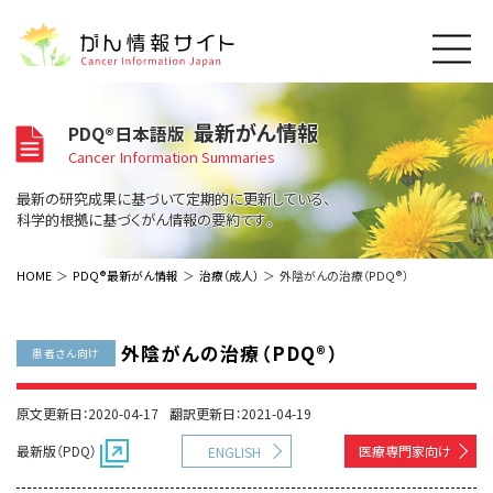
このサイトについて
最新がん情報
PDQ®日本語版
About Cancer Information Japan
Cancer Information Summaries
ご利用規約
がんの種類
最新の研究成果に基づいて定期的に更新している、
Cancer Types
プライバシーポリシー
科学的根拠に基づくがん情報の要約です。
お問い合わせ
脳神経
泌尿器
内分泌
最新がん情報
HOME
PDQ®最新がん情報
治療（成人）
外陰がんの治療（PDQ®）
Summaries
寄附・協賛のお願い
眼
婦人科
原発不明
寄附・協賛一覧
頭頸部
皮膚
治療（成人）
がん用語辞書
小児
外陰がんの治療（PDQ®）
患者さん向け
沿革
Dictionary
呼吸器
骨軟部
治療（小児）
支持療法と緩和ケア
関連リンク
支持療法と緩和ケア
乳腺
造血器
原文更新日：2020-04-17
翻訳更新日：2021-04-19
お知らせ一覧
補完代替医療
News
スクリーニング（検診）
消化管
AIDs関連
最新版（PDQ）
医療専門家向け
ENGLISH
予防
肝胆膵
胚細胞
全般