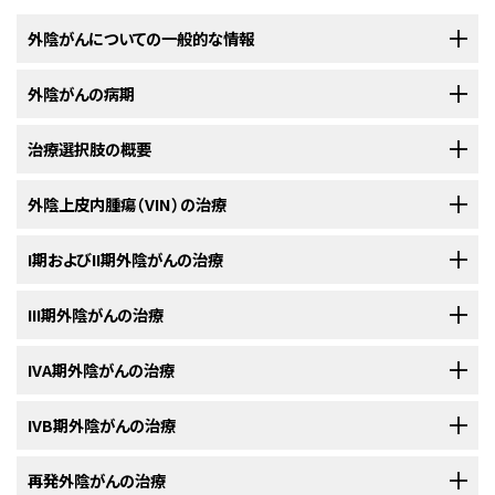
外陰がんについての一般的な情報
外陰がんの病期
外陰がんは、外陰部組織の中に悪性（がん）細胞ができるまれな疾患
です。
治療選択肢の概要
外陰がんの診断がついた後には、がん細胞の外陰部内での拡がりや
外陰がん
は女性の外
性器
に発生します。
外陰部
には次の各部が含まれま
他の部位への転移の有無を明らかにするために、さらに検査が行われ
す：
ます。
外陰上皮内腫瘍（VIN）の治療
外陰がんの患者さんには様々な治療法が存在します。
がん
の
外陰部
内での拡がりや他の部位への転移の有無を調べていくプロセ
以下の治療法に関する情報については、
I期およびII期外陰がんの治療
治療選択肢の概要
のセクションを
外陰がん
の患者さんは様々な治療を受けることができます。その中には
標
スは、
病期分類
と呼ばれます。この過程で集められた情報を基にして
病期
が
ご覧ください。
準治療
（現在使用されている治療法）もあれば、
臨床試験
において検証中の
判定されます。治療計画を立てるためには病期を把握しておくことが重要で
以下の治療法に関する情報については、
III期外陰がんの治療
治療選択肢の概要
のセクションを
ものもあります。治療法の臨床試験とは、既存の治療法を改良したり、
がん
小陰唇と大陰唇。
す。病期分類の過程では以下のような検査法や手技が用いられます：
外陰上皮内腫瘍
（VIN）の治療法には以下のようなものがあります：
ご覧ください。
の患者さんのための新しい治療法について情報を集めたりすることを目的
とした
調査研究
です。複数の臨床試験で現在の標準治療より新しい治療法
以下の治療法に関する情報については、
IVA期外陰がんの治療
治療選択肢の概要
のセクションを
陰核（陰唇の間にある敏感な
組織
）。
I期外陰がん
と
II期外陰がん
の治療法には以下のようなものがあります：
のほうが良好であることが明らかになった場合は、その新しい治療法が標準
ご覧ください。
治療となります。患者さんは臨床試験への参加を検討してもよいでしょう。
膣口とその付近の
腺
。
以下の治療法に関する情報については、
IVB期外陰がんの治療
治療選択肢の概要
のセクションを
III期外陰がん
の治療法には以下のようなものがあります：
臨床試験の中にはまだ治療を始めていない患者さんのみを対象としている
ご覧ください。
膀胱鏡検査
：
膀胱
と
尿道
の内部を観察して、
異常な
部分がな
以下の
手術
が行われることがあります：
恥丘（恥骨前方の丸みを帯びた領域で、
思春期
になると陰毛で
ものもあります。
IVB期外陰がん
再発外陰がんの治療
いかを調べる検査法。
の
標準治療
は確立されていません。
膀胱鏡
を尿道から膀胱へと挿入します。
化学療法
が検証中であ
IVA期外陰がん
の治療法には以下のようなものがあります：