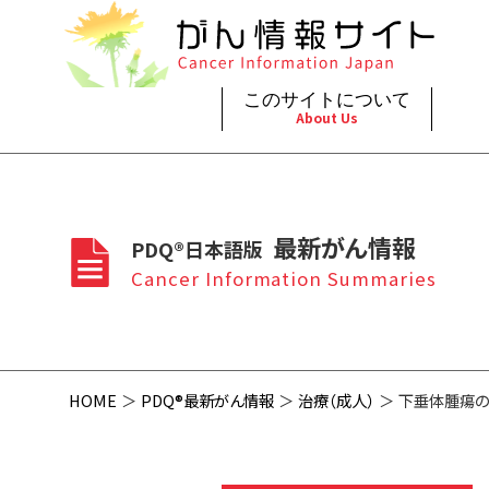
このサイトについて
About Us
脳神
治療（
ご利
このサイトについて
がんの種類
最新がん情報
眼
治療（
最新がん情報
PDQ®日本語版
プライ
About Cancer Information Japan
Cancer Types
Summaries
頭頸
支持療
Cancer Information Summaries
お問
呼吸
スクリ
HOME
PDQ®最新がん情報
治療（成人）
下垂体腫瘍の治