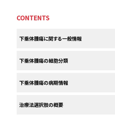
CONTENTS
下垂体腫瘍に関する一般情報
下垂体腫瘍は頭蓋内腫瘍全体の10％～25％を占
下垂体腫瘍の細胞分類
ものの、下垂体腫瘍は生物学的行動に応じて以下の
下垂体腺腫は、細胞原形質の染色親和性、大きさ、
下垂体腫瘍の病期情報
産生および内容、超微細構造上の特徴、細胞原形質
増殖パターンに従って分類できる。
しかしなが
[
1
]
良性腺腫。
（tinctorial stain）（すなわち、好酸性、好
中枢神経系（CNS）の他の腫瘍と同様に、下垂体腫
治療法選択肢の概要
浸潤性腺腫。
細胞原形質の染色親和性と、下垂体腫瘍のその他
づいた米国がん合同委員会（American Joint Comm
のタイプ、細胞の由来など）との相関が弱いために
および病期分類システムは存在しない。
下垂体
[
1
]