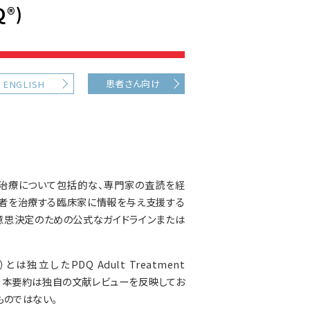
®)
患者さん向け
ENGLISH
治療について包括的な、専門家の査読を経
患者を治療する臨床家に情報を与え支援する
意思決定のための公式なガイドラインまたは
したPDQ Adult Treatment
される。本要約は独自の文献レビューを反映してお
ものではない。