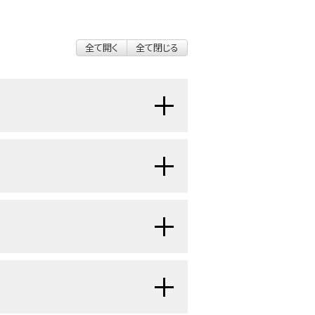
全て開く
全て閉じる
める。引用される研究によって異なる
3群に分類できる：
[
1
]
[
2
]
内分泌活性、組織学的特徴、ホルモン
の粒度、細胞組成、細胞発生、および
ら、最近の分類では、染料による染色
塩基性、および嫌色素性）に基づいた基準は、
瘍に対する腫瘍、リンパ節、転移に基
の病理学的特徴（産生されるホルモン
ittee on Cancer：AJCC）の分類
省略される。
腫瘍は大きさに応じて分類され、微
[
1
]
[
2
]