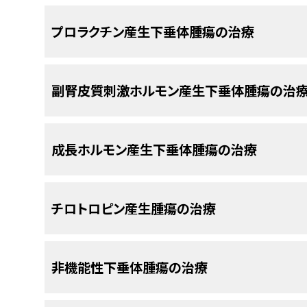
がん。
小腺腫（すなわち、最大径が10mm未満）および巨
下垂体腺腫の治療目標には、ホルモン分泌の正常
統一的な下垂体腺腫の分類では、腫瘍細胞の組織
プロラクチン産生下垂体腫瘍の治療
上）に分けられる。
ほとんどの下垂体腺腫は微小
び機能低下の改善）および神経学的欠損進行の回
[
2
]
顕微鏡的検査が組み入れられ、ホルモン産生、細
調されている。この分類では構造機能相関が重要
最も広く用いられていた放射線解剖学的分類は、
下垂体腫瘍患者に対する標準治療としては、以下の
を相関させる試みがなされている。
層撮影、頸動脈造影など、神経放射線学的検査に基
[
1
]
プロラクチン（PRL）産生下垂体腫瘍に対
副腎皮質刺激ホルモン産生下垂体腫瘍の治
腺腫は下垂体腫瘍の最も大きな割合を構成し、全
気共鳴画像法（MRI）およびコンピュータ断層撮影
うち症状を示すのはごく少数である。
さらに下
[
3
]
下垂体腺腫は以下に基づいて分類できる：
[
2
]
PRL産生下垂体腫瘍に対する標準治療法の選択肢
解剖学的分類は、腺腫を4つの悪性度（I期～IV期
内、びまん性、および浸潤性として区別される。
[
4
]
よび電子顕微鏡検査といった追加的な検査により増
解剖学的アプローチ
、X線所見に基づく大き
の約35％を占め、硬膜、頭蓋骨、または蝶形洞に浸
副腎皮質刺激ホルモン（ACTH）産生下垂
成長ホルモン産生下垂体腫瘍の治療
手術。
カベルゴリンおよびブロモクリプチンなどのド
は、微小腺腫（すなわち、最大径が10mm未
択肢
腫瘍の0.1％～0.2％を占める。
[
6
]
[
7
]
手術（二次治療）。
現在、MRIは多面座標機能および軟部組織の造
[
1
]
[
2
]
が10mm以上）に分けられる。
ほとんどの
放射線療法。
[
3
]
放射線療法（ときに実施）。
害の診断に選択される画像法と考えられている。
[
1
]
[
2
]
[
2
ACTH産生下垂体腫瘍に対する標準治療法の選択
的に、最も広く用いられている放射線解剖学
成長ホルモン（GH）産生下垂体腫瘍に対
臨床症状
チロトロピン産生腫瘍の治療
特徴が存在しないため、悪性腫瘍の診断はCNSの
医学療法。
影、多重断層撮影、頸動脈造影など、神経放
下垂体腫瘍からPRLが分泌されている場合には、
手術（通常は経蝶形骨手術到達法）。
している下垂体腫瘍にのみ用いられる。
[
1
]
[
2
]
[
3
[
5
]
[
6
]
[
7
]
により正確なコンピュータ断層撮影（CT）およ
ホルモン産生に起因する諸症状に基づいて決定さ
GH産生下垂体腫瘍に対する標準治療法の選択肢に
最も特徴的に現れる下垂体腺腫の特徴としては、
手術、放射線療法、および医学療法の併用。
手術 + 放射線療法。
[
1
]
[
2
]
[
4
]
り確認された。
よび放射線療法で治療される。
下垂体腺腫に対するX線撮影による分類は以下の通
び視野欠損が挙げられる。
[
1
]
[
8
]
チロトロピン産生腫瘍に対する標準治療法
非機能性下垂体腫瘍の治療
放射線療法。
手術（通常は経蝶形骨手術到達法）。
[
1
]
[
2
]
[
4
]
ミトタン、メチラポン、ケトコナゾール、aminog
MRIスキャンは現在では、多面座標機能お
ほとんどのマイクロプロラクチノーマおよびマクロ
ブロモクリプチンなどのドパミンアナログ。
下垂体疾患のまれな徴候および症状には、以下のも
チロトロピン産生腫瘍に対する標準治療法の選択肢
生阻害薬。
ために、下垂体障害の診断に選択される画像
[
1
]
[
2
]
[
5
]