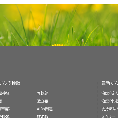
アドバンスト・サーチ
を使用のこと（なお、このサイ
される主要な神経学的基準となる。
下垂体腺腫患者に対して最初に選択される治療と
[
6
]
トコナゾール、aminoglutethimideなどの
員会の役割および要約の方針に関する詳しい情報に
される。ペグビソマントは、新しい分類のGH受容体
I期は鞍への拡大を伴わない微小腺腫（1
療は平均生存期間が2年～2.4年で症状緩和目的
プロラクチン産生下垂体腫瘍
する臨床家に情報を与え支援するための情報資源
本語でのタイトル検索は、 こちらから）。このサー
A：鞍上槽の0～10mmを占有する鞍上進展。
かしながら、腫瘍の根治的除去は、腫瘍がしばし
ナゾールはこれらの薬剤中で最も耐容性を示し、
び
PDQ® - NCI's Comprehensive Cancer Datab
最新の臨床試験
体の機能的二量体形成を阻害することにより作用し
通常の放射線療法は、下垂体腫瘍の治療に対する
例発表されている。
おける意思決定のための公式なガイドラインまた
[
2
]
[
3
]
[
4
]
[
5
]
再発下垂体腫瘍に対して臨床評価段階にあ
名やその他の基準による絞り込みが可能である。
成が困難である。患者の70％～80％では視野障
II期は巨大腺腫（10cm以上）で、鞍上
的である。
プロラクチン産生下垂体腫瘍（プロラクチノーマお
予備的結果は、ペグビソマントが先端巨大症に対
[
5
]
療法の利点は、この療法が非浸襲性で手術ではリ
B：10mm～20mmの進展および第三脳室の
ない。
ることができる。
て頭痛がある患者のほぼ100％が軽減を経験す
下垂体がん患者に対する治療法の選択肢には、PR
NCIが支援しているがん臨床試験で現在患者登録
の徴候および症状には、以下のものがある：
果的な医学的治療であると示している。
とである。しかしながら、臨床的および生化学的
再発下垂体腫瘍に対して臨床評価段階にある治療選
[
8
]
[
1
]
[
2
]
未治療の場合、患者はしばしば心血管疾患または感
III期は巨大腺腫で、鞍床部の拡大お
された後の腫瘍の再増殖は、まれなようである。3
ゴニスト；GH産生腫瘍およびTSH産生腫瘍ではソ
アドバンスト・サーチ
を使用のこと（なお、このサイ
C：第三脳室前部を占有する20mm～30mm
参考文献
解維持には2～10年必要となる場合がある。さら
査読者および更新情報
う。
先端巨大症患者における耐糖能障害、高血圧、お
が肉眼的にすべて摘出され、術後放射線療法を受けて
よび化学療法がある。
これらの治療は平均生存
本語でのタイトル検索は、 こちらから）。このサー
[
1
]
質的なリスクを有する（すなわち、10年経過時で約3
Brucker-Davis F, Oldfield EH, Skarulis M
ACTH産生下垂体腫瘍に対して臨床評価
力的に治療すべきである。関節炎、手根管症候群
D：30mmを超える進展、モンロー孔を越え
平均5.5年の追跡時に腫瘍の放射線学的再発を示し
であるが、長期生存者の症例報告が数例発表されて
名やその他の基準による絞り込みが可能である。
pituitary tumors: diagnostic criteria, 
本要約は、編集に関して米国国立がん研究所（N
IV期は鞍部の破壊である。
突症には集学的な臨床的アプローチが必要である
C。
ホルモン分泌腫瘍には手術または放射線療法が行
ることができる。
treatment outcome in 25 patients follow
放射線療法は、術後期間中および残存または再発
Treatment Editorial Board
により定期的に見直
頭痛。（詳しい情報については、
がん性疼痛
に
ACTH産生下垂体腫瘍に対して臨床評価段階に
定位放射線手術。
[
4
]
[
5
]
[
6
]
び呼吸器疾患に関係している。
Health. J Clin Endocrinol Metab 84 (2): 476
ン（GH）産生、副腎皮質刺激ホルモン（ACTH）
[
5
]
最新の臨床試験
された後、ルーチンに実施されている。
薬
自の文献レビューを反映しており、NCIまたは米国
参考文献
る：
[
1
]
[
2
]
[
3
]
選択される治療である。GH分泌腫瘍は、ソマトスタ
Levy A: Pituitary disease: presentation, d
視野欠損。
ある。
示すものではない。
[
1
]
[
2
]
[
3
]
Neurosurg Psychiatry 75 (Suppl 3): iii47-52
NCIが支援しているがん臨床試験で現在患者登録
よびペグビソマントなどの新しいGH受容体拮抗薬
Yeh PJ, Chen JW: Pituitary tumors: surgi
最新の臨床試験
Oncol 6 (2): 67-92, 1997.
[PUBMED Abstract
組織学的基準
、以下を用いる：
がんの種類
最新が
アドバンスト・サーチ
を使用のこと（なお、このサイ
ド産生阻害薬であるケトコナゾールは、ACTH産
希発月経または無月経。
Caron P, Arlot S, Bauters C, et al.: Effic
委員会のメンバーは毎月、最近発表された記事を
参考文献
最新の臨床試験
formulation (octreotide-LAR) in patie
NCIが支援しているがん臨床試験で現在患者登録
最新の臨床試験
Levy A: Pituitary disease: presentation, d
本語でのタイトル検索は、 こちらから）。このサー
最初に選択される薬物と考えられている。
ソマ
か決定する：
[
3
]
脳神経
骨軟部
治療（成人
Brain and Spinal Cord. In: Amin MB, Edge 
pituitary adenomas. J Clin Endocrinol Meta
Neurosurg Psychiatry 75 (Suppl 3): iii47-52
妊孕性の低下。
アドバンスト・サーチ
を使用のこと（なお、このサイ
定位放射線手術。
名やその他の基準による絞り込みが可能である。
ルモン産生腺腫の治療に選択される薬物である；
[
4
]
[
6
]
[
7
]
Cancer Staging Manual. 8th ed. New York,
Abstract]
眼
NCIが支援しているがん臨床試験で現在患者登録
造血器
治療（小児
NCIが支援しているがん臨床試験で現在患者登録
本語でのタイトル検索は、 こちらから）。このサー
Colao A, Di Sarno A, Landi ML, et al.: M
ることができる。
とともに低下しうる。
[PUBMED Abstract]
[
6
]
アドバンスト・サーチ
を使用のこと（なお、このサイ
性欲喪失。
Teramoto A, Sanno N, Tahara S, et al.: P
頭頸部
AIDs関連
支持療法
cabergoline treatment is greater in n
アドバンスト・サーチ
を使用のこと（なお、このサイ
名やその他の基準による絞り込みが可能である。
ホルモン産生の観点から見た腫瘍の免
Ezzat S, Asa SL, Couldwell WT, et al.: The 
secreting pituitary adenoma: plurihormon
pretreated with other dopamine agonis
本語でのタイトル検索は、 こちらから）。このサー
参考文献
GH分泌およびACTH分泌下垂体腫瘍の自然史と
呼吸器
胚細胞
スクリーニ
本語でのタイトル検索は、 こちらから）。このサー