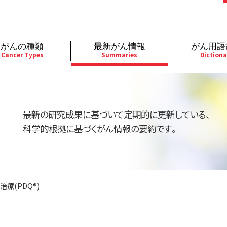
がんの種類
最新がん情報
がん用語
Cancer Types
Summaries
Dictiona
経
成人）
乳腺
婦人科
予防
A
用規約
寄附・協賛のお願い
小児）
消化管
皮膚
遺伝学的情報
胚
最新の研究成果に基づいて定期的に更新している、
バシーポリシー
寄附・協賛一覧
部
法と緩和ケア
肝胆膵
骨軟部
統合、代替、補完療法
内
科学的根拠に基づくがん情報の要約です。
い合わせ
沿革
器
ーニング（検診）
泌尿器
造血器
原
療(PDQ®)