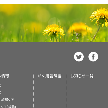
トは日本語検索に対応していない。日
して一般的に考えられている。
し
[
1
]
ステロイド産生阻害薬が使用される。ケトコ
ついては、
本PDQ要約について
およ
拮抗薬の最初のものとして、GH受容
cm未満）である。
であるが、長期生存者の症例報告が数
として作成されている。これは医療に
チでは、試験の場所、治療の種類、薬物
ば海綿静脈洞に浸潤しているために達
約70％の患者で単独療法として効果
ase
を参照のこと。
、それによってGH活性を抑制する。
効果的な補助手段となる。
放射線
[
3
]
は推奨事項を提供しているわけでは
る治療選択肢
臨床試験に関する
一般情報
も入手す
害が正常化または改善し、主症状とし
に進展していることがある。
よび乳腺刺激腺腫としても知られる）
して現在までに報告されている最も効
スクが高い患者に適しているというこ
上昇。
る。肉眼的全摘出が放射線学的に確認
L産生腫瘍では切除およびドパミンア
中の試験を検索するには、
臨床試験
反応は緩徐であり、完全寛解および寛
択肢には、以下のものがある：
染症で死亡する。
よび浸潤または鞍上への進展を伴
2人の患者のシリーズにおいて、腫瘍
マトスタチンアナログ；放射線療法、お
トは日本語検索に対応していない。日
の進展。
に、放射線療法は下垂体機能低下の実
よび高脂血症は根治治療と同時に、勢
いない2名の患者（6.2％）だけが
期間が2年～2.4年で症状緩和目的
チでは、試験の場所、治療の種類、薬物
0％）。
C, et al.: Thyrotropin-secreting
段階にある治療選択肢
、閉塞性睡眠時無呼吸、および下顎前
る、または側面進展を伴う悪性度
た。
いる。
臨床試験に関する
[
5
]
一般情報
も入手す
[
2
]
[
3
]
[
4
]
[
5
]
thyroid hormone sensitivity, and
CI）から独立している
PDQ Adult
。
死亡率は主に、心血管疾患およ
われる。外科的療法は、成長ホルモ
[
5
]
ed at the National Institutes of
腫瘍の明確な放射線学的証拠が証明
され、随時更新される。本要約は独
関するPDQ要約を参照のこと。）
ある治療選択肢には、以下のものがあ
-86, 1999.
[PUBMED Abstract]
産生、および内分泌不活性腺腫に対して
物療法の価値は限られているようで
国立衛生研究所（NIH）の方針声明を
チンアナログ、ドパミンアナログ、お
iagnosis, and management. J Neurol
, 2004.
[PUBMED Abstract]
中の試験を検索するには、
臨床試験
による治療が奏効する。
cal and medical management. Surg
ステロイ
[
6
]
]
ん情報
がん用語辞書
お知らせ一覧
トは日本語検索に対応していない。日
生腫瘍に対する補助的医学療法として
acy of the long-acting octreotide
見直し、記事に対して以下を行うべき
nts with thyrotropin-secreting
中の試験を検索するには、
臨床試験
iagnosis, and management. J Neurol
チでは、試験の場所、治療の種類、薬物
トスタチンアナログは、甲状腺刺激ホ
）
SB, Greene FL, et al., eds.: AJCC
b 86 (6): 2849-53, 2001.
[PUBMED
, 2004.
[PUBMED Abstract]
トは日本語検索に対応していない。日
臨床試験に関する
一般情報
も入手す
しかしながら、治療の効力は時の経過
 NY: Springer, 2017, pp. 857–69.
中の試験を検索するには、
）
臨床試験
中の試験を検索するには、
臨床試験
チでは、試験の場所、治療の種類、薬物
acroprolactinoma shrinkage during
トは日本語検索に対応していない。日
athological study of thyrotropin-
と緩和ケア
aive patients than in patients
トは日本語検索に対応していない。日
臨床試験に関する
一般情報
も入手す
疫組織学的な特徴付け。下垂体
prevalence of pituitary adenomas: a
ality and medical treatment. Acta
ts: a prospective study in 110
チでは、試験の場所、治療の種類、薬物
しては、通常、腫瘍の緩徐な増大が認
ング（検診）
チでは、試験の場所、治療の種類、薬物