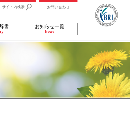
サイト内検索
お問い合わせ
辞書
お知らせ一覧
ry
News
IDs関連
小児
関連リンク
細胞
支持療法と緩和ケア
分泌
補完代替医療
発不明
全般