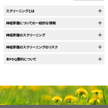
スクリーニングとは
スクリーニング
神経芽腫についての一般的な情報
とは、
症状
が現れてくる前に
がん
を発見しようとする試みの
ことです。実際にがんの早
期
発見に役立つ場合もあります。
異常
組織
やが
んも、早期に発見されれば治療が容易になる場合があります。症状が現れ
神経芽腫のスクリーニング
神経芽腫は、神経組織の中に悪性（がん）細胞ができる疾患です。
る頃には、がんが増殖し拡がり始めていることもあります。
神経芽腫のスクリーニングのリスク
神経芽腫
は多くの場合、
副腎
の
神経
組織
から発生します。副腎は体内に2つ
ある種類のがんにかかりやすいのはどのような人々なのか、こうした疑問を
各種のがんを見つけるために、症状が現れていない人を対象として検
あり、上
腹部
の背中側に位置する左右の
腎臓
の上に1つずつ存在していま
査を実施し選別を行います。
より深く解明しようとする努力が
科学者
たちによって続けられています。さら
本PDQ要約について
す。副腎では、心拍数や
血圧
、
血糖
、それに
ストレス
に対する反応などの調
に、がんの原因となりうる生活習慣や環境についても研究が重ねられていま
スクリーニング検査にはリスクが伴います。
最小の害で最大の利益が得られる方法を発見するために、
科学者
たちに
節に重要となる
ホルモン
が作られています。神経芽腫はこの他にも、腹部、
す。こうして得られた情報は、どういった人ががんのスクリーニングを受ける
よって
スクリーニング
検査の研究が進められています。また、
がん
スクリー
胸部、
脊髄
、頸部の
脊椎
付近の神経組織などから発生することもあります。
スクリーニング
検査に関する判断は難しくなる場合があります。全てのスク
べきか、どのスクリーニング検査を用いるべきか、そしてその検査をどのくら
PDQについて
ニングの臨床試験を行う目的には、早期発見（
症状
が現れる前にがんを発
リーニング検査が役に立つわけではなく、ほとんどはリスクを伴います。ス
いの頻度で受けるべきかについて、医師が患者さんに助言をしていく際に役
見すること）によって寿命が延びるか、あるいは疾患により死亡する確率が
クリーニング検査を受けようとする場合は、その前に検査について担当の医
PDQ（Physician Data Query：医師データ照会）は、米国国立がん研究所が
立てられています。
下がるかどうかを明らかにすることも含まれています。一部の種類のがんで
師とよく話し合っておくのがよいでしょう。検査に伴うリスクを把握し、さらに
提供する総括的ながん情報データベースです。PDQデータベースには、が
は、早
期
のうちに発見し治療することで、
回復
の見込みが高まる場合があり
担当の医師からスクリーニング検査を勧められたとしても、必ずしもがんの
がん
死亡のリスク低減という効果が実際に証明されているのかを知っておく
んの予防や発見、遺伝学的情報、治療、支持療法、補完代替医療に関する最
ます。
存在を疑ってそうしているわけではないということを覚えておくことが重要で
ことが重要です。
新かつ公表済みの情報を要約して収載しています。ほとんどの要約につい
す。スクリーニング検査はがんの症状が現れる前に実施されるものなので
て、2つのバージョンが利用可能です。専門家向けの要約には、詳細な情報