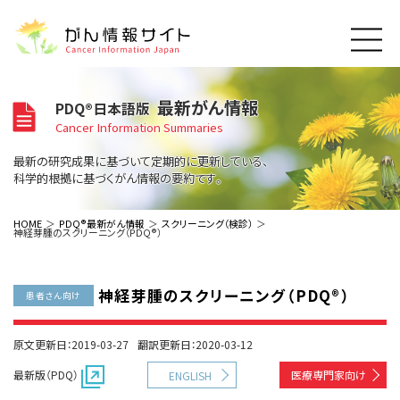
このサイトについて
最新がん情報
PDQ®日本語版
About Cancer Information Japan
Cancer Information Summaries
ご利用規約
がんの種類
最新の研究成果に基づいて定期的に更新している、
Cancer Types
プライバシーポリシー
科学的根拠に基づくがん情報の要約です。
お問い合わせ
脳神経
泌尿器
内分泌
最新がん情報
HOME
PDQ®最新がん情報
スクリーニング（検診）
神経芽腫のスクリーニング（PDQ®）
Summaries
寄附・協賛のお願い
眼
婦人科
原発不明
寄附・協賛一覧
頭頸部
皮膚
治療（成人）
がん用語辞書
小児
神経芽腫のスクリーニング（PDQ®）
沿革
Dictionary
患者さん向け
呼吸器
骨軟部
治療（小児）
支持療法と緩和ケア
関連リンク
支持療法と緩和ケア
乳腺
造血器
お知らせ一覧
原文更新日：2019-03-27
翻訳更新日：2020-03-12
補完代替医療
News
スクリーニング（検診）
消化管
AIDs関連
最新版（PDQ）
医療専門家向け
ENGLISH
予防
肝胆膵
胚細胞
全般