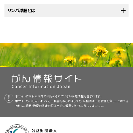
リンパ浮腫とは
リンパ浮腫は、
リンパ液
が体内の皮膚と筋肉の間に貯留することによって、
腫れが生じた状態です。リンパ液は
リンパ系
の一部であり、リンパ系は体が
感染
や病気に抵抗する能力に関与しています。がんにかかっている場合は、
がん自体またはがん治療によってリンパ液の流れが妨げられ、リンパ浮腫
（続発性リンパ浮腫とも呼ばれます）が生じる可能性があります。リンパ浮腫
はがん治療の直後に起こることもあれば、治療終了後何年もしてから起こる
場合もあります。ほとんどの場合、数カ月または数年かけてゆっくりと発生
します。
本サイトには日本国内では認められていない医療情報も含まれます。
本サイトのご利用によって万一損害を被られましても、当機関は一切責任を負うことはでき
ません。診断・治療の決定の際は十分ご留意ください。詳しくは
こちら。