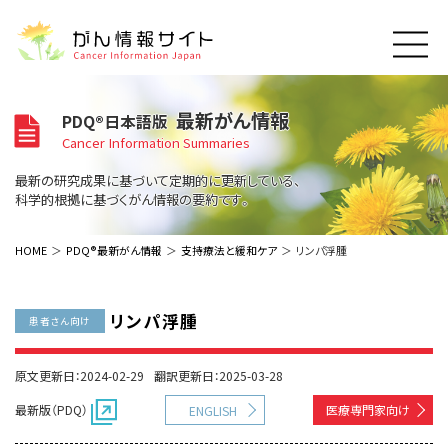
このサイトについて
最新がん情報
PDQ®日本語版
About Cancer Information Japan
Cancer Information Summaries
ご利用規約
がんの種類
最新の研究成果に基づいて定期的に更新している、
Cancer Types
プライバシーポリシー
科学的根拠に基づくがん情報の要約です。
お問い合わせ
脳神経
泌尿器
内分泌
最新がん情報
HOME
PDQ®最新がん情報
支持療法と緩和ケア
リンパ浮腫
Summaries
寄附・協賛のお願い
眼
婦人科
原発不明
寄附・協賛一覧
頭頸部
皮膚
治療（成人）
がん用語辞書
小児
リンパ浮腫
患者さん向け
沿革
Dictionary
呼吸器
骨軟部
治療（小児）
支持療法と緩和ケア
関連リンク
支持療法と緩和ケア
乳腺
造血器
原文更新日：2024-02-29
翻訳更新日：2025-03-28
お知らせ一覧
補完代替医療
News
スクリーニング（検診）
消化管
AIDs関連
最新版（PDQ）
医療専門家向け
ENGLISH
予防
肝胆膵
胚細胞
全般