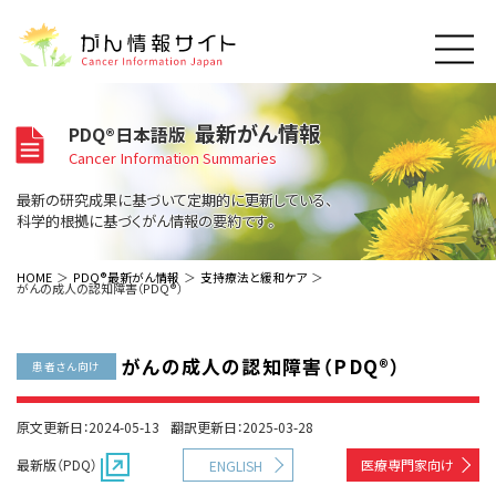
このサイトについて
最新がん情報
PDQ®日本語版
About Cancer Information Japan
Cancer Information Summaries
ご利用規約
がんの種類
最新の研究成果に基づいて定期的に更新している、
Cancer Types
プライバシーポリシー
科学的根拠に基づくがん情報の要約です。
お問い合わせ
脳神経
泌尿器
内分泌
最新がん情報
HOME
PDQ®最新がん情報
支持療法と緩和ケア
がんの成人の認知障害（PDQ®）
Summaries
寄附・協賛のお願い
眼
婦人科
原発不明
寄附・協賛一覧
頭頸部
皮膚
治療（成人）
がん用語辞書
小児
がんの成人の認知障害（PDQ®）
沿革
Dictionary
患者さん向け
呼吸器
骨軟部
治療（小児）
支持療法と緩和ケア
関連リンク
支持療法と緩和ケア
乳腺
造血器
お知らせ一覧
原文更新日：2024-05-13
翻訳更新日：2025-03-28
補完代替医療
News
スクリーニング（検診）
消化管
AIDs関連
最新版（PDQ）
医療専門家向け
ENGLISH
予防
肝胆膵
胚細胞
全般