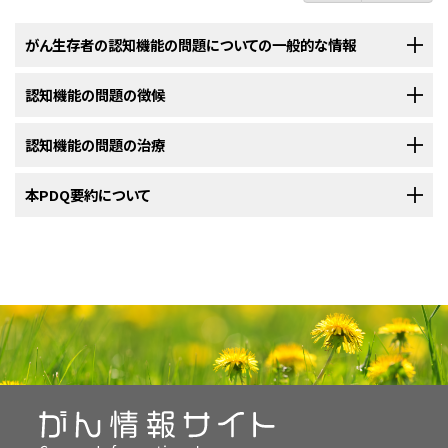
がん生存者の認知機能の問題についての一般的な情報
認知機能の問題の徴候
認知機能の問題によって思考や学習の仕方に変化が起こる可能性が
あります。
認知機能の問題の治療
認知機能の問題の徴候として、学習や記憶の障害などがあります。
認知
とは、学習したり、記憶したり、何が周囲にあるかを認識したりするプロ
セスのことです。
本PDQ要約について
がん以外の
病態
が認知機能の問題の原因になることもあります。記憶障害
認知機能の問題の治療には、注意、記憶、思考を補助する活動が含ま
があったり、以下のようなことができなくなったら、担当医と話し合ってくださ
れることがあります。
このプロセスには、以下のような活動を行う能力が含まれます：
い：
PDQについて
認知機能のリハビリテーション
PDQ（Physician Data Query：医師データ照会）は、米国国立がん研究所が
認知機能の
リハビリテーション
では、記憶や思考、整理、意思決定の機能を
提供する総括的ながん情報データベースです。PDQデータベースには、が
改善することを目標とします。認知機能のリハビリテーションでは以下のよ
重要な情報、考え、活動に集中する。
んの予防や発見、遺伝学的情報、治療、支持療法、補完代替医療に関する最
今やっていることに集中する。
うな活動に取り組みます：
新かつ公表済みの情報を要約して収載しています。ほとんどの要約につい
長時間にわたって特定の作業や活動に注意を払う。
て、2つのバージョンが利用可能です。専門家向けの要約には、詳細な情報
仕事を終わらせる。
が専門用語で記載されています。患者さん向けの要約は、理解しやすい平
起こりうる問題を予測し、計画し、解決する。
易な表現を用いて書かれています。いずれの場合も、がんに関する正確か
人が話している内容を理解する。