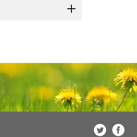
ムのアプローチとは、至適生存期間お
が利用可能になり次第更新される。本
rcoma Committees. BMC Cancer 12:
l.: Craniofacial surgery for
。不十分な切除断端、陽性の切除断
よびリハビリテーションを小児が必ず
更点を記述する。
腔扁平上皮がん、副鼻腔神経内分
rnational collaborative study. J
atric MATCH試験：再発または難
線療法が適応となる。
などの技術を集結したものである。
l.: Cancer of the nasal cavity in
12.
[PUBMED Abstract]
体を伴う13の腫瘍の不均一なグ
たは組織球性疾患を有する小児患
助放射線療法。補助化学療法の役割
: e141-5, 2008.
[PUBMED Abstract]
sioneuroblastoma: an update on the
いて行う分子標的療法）
：
NCI-
にまれな腫瘍グループのレジストリで
open craniofacial resection of
 massachusetts general hospital
 Therapeutic Choice（MATCH、
esioneuroblastoma in pediatric and
または同時化学放射線療法による術
nce? Laryngoscope 122 (2): 244-5,
on, proton beam radiation, and
の感覚神経芽腫患者が18人同定された。
project in cooperation with the
児感覚神経芽腫の治療について、包括
は、難治性および再発固形腫瘍におけ
e 75 (1): 58-64, 2014.
[PUBMED
神経髄膜の進行を示したが、頸部リン
rcoma Committees. BMC Cancer 12:
た情報を提供する。本要約は、がん患
標的として次世代シークエンシング
l.: Multimodality Treatment of
局所および転移部位に対する放射線
であった（引用、参考文献5として
情報資源として作成されている。これ
lood Cancer 63 (3): 465-70, 2016.
的薬物が照合される。1～21歳
断精度を向上させるためにメチル化解
l.: Cancer of the nasal cavity in
インまたは推奨事項を提供している
: e141-5, 2008.
[PUBMED Abstract]
内視鏡下副鼻腔手術などの新たな手
Board
が作成と内容の更新を行って
l.: Multimodality Treatment of
発した病変から腫瘍の組織を得
が得られうる。
；
[
証拠レベル：
[
8
]
[
9
]
約は独自の文献レビューを反映してお
lood Cancer 63 (3): 465-70, 2016.
とされている分子遺伝学的な
放射線療法
）などの他の手技もまた、
astoma, neuroendocrine carcinoma,
。PDQ要約の更新におけるPDQ編集
認められる腫瘍を有する患者には、
 differentiation in diagnosis and
報については、
本PDQ要約について
The added value of 18F-FDG PET/CT
Suppl 2): S149-56, 2014.
[PUBMED
される。NCIウェブサイトおよび
CI）とは独立した
PDQ Pediatric
neuroblastoma. J Nucl Med 53 (8):
atabase
を参照のこと。
ンの頸部郭清術およびリンパ節検索
が入手できる。
され、随時更新される。本要約は独
場合は適応とされない。
レビュー
methylation-based reclassification
[
11
]
国立衛生研究所（NIH）の方針声明を