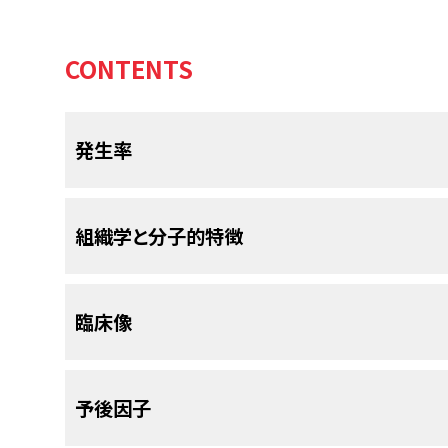
CONTENTS
発生率
感覚神経芽腫（
嗅神経原発神経芽腫
とも呼ばれる
組織学と分子的特徴
嗅神経上皮に発現する小さな円形細胞腫瘍である
経芽腫は非常にまれな悪性疾患であり、15歳未満
たり0.1人と推定される。
感覚神経芽腫は、副鼻腔未分化がん、小細胞がん
[
5
]
臨床像
の小さな円形細胞腫瘍と組織学的に混同される
感覚神経芽腫はまれではあるが、小児患者の鼻腔
に、ニューロン特異的エノラーゼ、シナプトフィジン
Surveillance, Epidemiology, and End
ん性染色を示し、さまざまなサイトケラチンを発現し
ほとんどの小児は10代で以下のものを含む症状を呈
る。
SEERデータベースの患者511人のシリ
[
6
]
予後因子
り、発症時の平均年齢は53歳で、25歳未満の症例
嗅神経原発神経芽腫の66サンプルおよび胞巣型