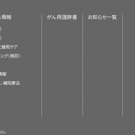
pathol 136 (2): 255-271, 2018.
11
]
補助または補助化学療法の利用が増
ん情報
がん用語辞書
お知らせ一覧
見直し、記事に対して以下を行うべき
；
[
証拠レベル：3iii
]化
2
]
[
13
]
[
14
]
[
15
]
）
には、イホスファミドを併用するまた
）
キソルビシンを併用するまたは併用し
と緩和ケア
ロホスファミド；イホスファミドおよび
ング（検診）
ソルビシン
；ビンクリスチン、ドキソ
[
2
]
リノテカン + ドセタキセルがある。
な情報については、PDQの
支持療法
情報
替、補完療法
、または既存の記事の更新。
が小児がん患者の治療において担う役
esioneuroblastoma in pediatric and
のような小児がん施設では、小児およ
project in cooperation with the
臨床試験が行われており、大半の患者
rcoma Committees. BMC Cancer 12:
児および青年のがんに関する臨床試験
より効果的であると思われる治療法と
sioneuroblastoma in childhood and
員会のメンバーが評価し、記事を本要
ちら。
timodal treatment? Strahlenther