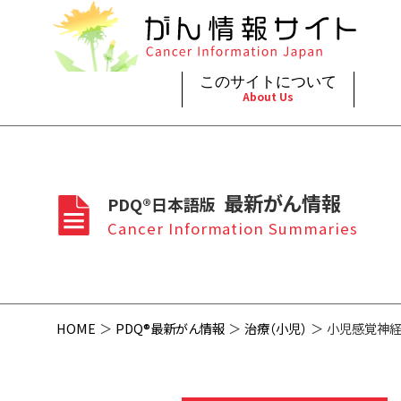
このサイトについて
About Us
脳神
治療（
ご利
このサイトについて
がんの種類
最新がん情報
眼
治療（
最新がん情報
PDQ®日本語版
プライ
About Cancer Information Japan
Cancer Types
Summaries
頭頸
支持療
Cancer Information Summaries
お問
呼吸
スクリ
HOME
PDQ®最新がん情報
治療（小児）
小児感覚神経