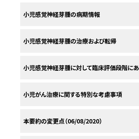
んどが白人であり（81％）、最も一般的な腫瘍部位は
がんの腫瘍サンプルが9つの医療施設から入手され、
主に成人患者を対象とする複数のケースシリーズ
あった。
感覚神経芽腫の小児患者24人を対象
イリング、コピー数解析、免疫組織化学検査、およ
[
7
]
小児感覚神経芽腫の病期情報
と相関する可能性があることが示唆されている：
[
1
]
鼻閉塞。
ビューにおいて、発症時年齢中央値は14歳で、患者
析された。DNAメチル化データの教師なし階層的ク
の異なるクラスターが同定された：
[
2
]
参考文献
鼻血。
腫瘍の病期分類はKadish分類システムに従って行
小児感覚神経芽腫の治療および転帰
病期に相関して、生存期間は90％（A期）から40％
Kumar M, Fallon RJ, Hill JS, et al.: Est
嗅覚減退。
Pediatr Hematol Oncol 24 (6): 482-7, 2002 
が局所進行期疾患（Kadish分類B期およびC期）
病理組織学的悪性度の高さ。
の腫瘍を有する（Kadish分類D期）。
Theilgaard SA, Buchwald C, Ingeholm P, 
集学的治療法を用いると、生存の可能性が最大限
[
1
]
[
2
]
[
3
]
眼球突出。
最も大きなクラスター（サンプルの64％を構
小児感覚神経芽腫に対して臨床評価段階に
Danish demographic study of 40 patients 
外科的切除断端陽性。
診断後5年以上生存すると期待される。
[
1
]
[
2
]
[
3
]
最近の報告からは、ポジトロン放射断層撮影-コンピ
Acta Otolaryngol 123 (3): 433-9, 2003.
[PUBM
古典的な組織学的特徴を有し、10％が反復
眼窩、副鼻腔、または前頭葉に局所的に伸展
設レビューにより、5年無病生存率および全生存率は
患の病期分類に役立つ可能性のあることが示唆さ
有した。
頸部リンパ節への転移。
Dias FL, Sa GM, Lima RA, et al.: Patt
れた。
[
証拠レベル：3iiiA
]フランスの非常にま
米国国立がん研究所（NCI）が支援している臨床試
[
4
]
esthesioneuroblastoma. Arch Otolaryngol 
小児がん治療に関する特別な考慮事項
1990年から2015年までの間に、18歳未満の感
に掲載されている。他の組織がスポンサーの臨
2003.
[PUBMED Abstract]
2つ目のクラスターは7例の症例で構成され
表1．Kadish病期分類システム
存者の追跡期間中央値7.6年（範囲、3.8～17.9
ClinicalTrials.govウェブサイトを参照のこと。
を示し、
IDH2
副鼻腔がんの集団とともに
IDH2
Nakao K, Watanabe K, Fujishiro Y, et al.: 
示したが、頸部リンパ節の再燃はなかった。生存し
clinical outcome at a single institu
小児および青年におけるがんはまれであるが、小児
病期
説明
以下は、現在実施されている全米および/または施
本要約の変更点（06/08/2020）
参考文献
Otolaryngol Suppl (559): 113-7, 2007.
[PUBM
3つ目の小規模クラスターは
IDH2
変異を伴わ
レベル：3iA
]
に増加している。
小児および青年のがん患者に
[
1
]
A期
腫瘍が鼻腔に限局している。
とから、これは嗅神経原発神経芽腫のサブグ
Bisogno G, Soloni P, Conte M, et al.: Esth
Dulguerov P, Allal AS, Calcaterra TC: Esth
生するがんの治療経験を有するがん専門家から構
B期
腫瘍が副鼻腔に進展している。
Kadish病期に応じた治療選択肢には以下のものが
adolescent age. A report from the TREP 
and review. Lancet Oncol 2 (11): 683-90, 20