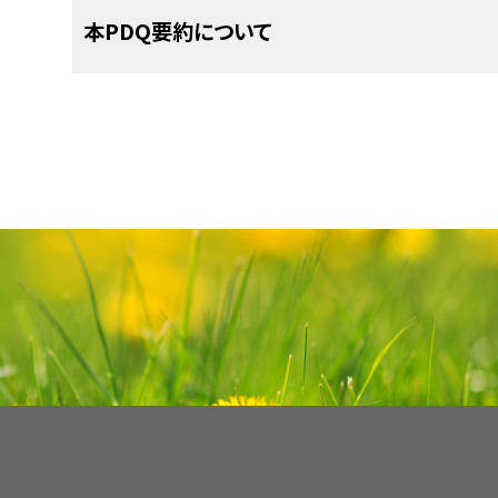
である可能性が示唆された。
関への紹介を検討すべきである。この集学的チー
PDQがん情報要約は定期的に見直され、新情報
C期
腫瘍が副鼻腔を超えて進展している。
Italian Neuroblastoma and Soft Tissue Sa
本PDQ要約について
Patel SG, Singh B, Stambuk HE, et a
Kadish分類A期：
断端陰性となる手術単独
よび至適QOLを得られるような治療、支持療法、お
セクションでは、上記の日付における本要約最新変
117, 2012.
[PUBMED Abstract]
D期
腫瘍の転移が認められる。
4つ目のクラスターは、副鼻腔腺がん、副鼻
esthesioneuroblastoma: report of an inte
APEC1621（NCT03155620）
（Pedi
端、または残存腫瘍のある患者では補助放射
受けられるようにするため、以下に示す医療専門家
Benoit MM, Bhattacharyya N, Faquin W, et a
Neurol Surg B Skull Base 73 (3): 208-20, 20
泌がん、副鼻腔未分化がんなど、他の疾患実
小児感覚神経芽腫の治療および転帰
治性進行固形腫瘍、非ホジキンリンパ腫、ま
Kadish分類B期：
手術およびその後の補
the pediatric population. Pediatrics 121 (1)
参考文献
ループであった。
Herr MW, Sethi RK, Meier JC, et al.: Esthe
本要約の目的
者の治療において遺伝子検査の結果に基づ
については賛否が分かれている。
本文
に以下の記述が追加された；フランスの非常
Soler ZM, Smith TL: Endoscopic versus 
massachusetts eye and ear infirmary and
COG Pediatric Molecular Analysis for
Bisogno G, Soloni P, Conte M, et al.: Esth
Kadish分類C期：
化学療法、放射線療法、
esthesioneuroblastoma: what is the evide
experience with craniofacial resecti
は、1990年から2015年までの間に、18歳未満
adolescent age. A report from the TREP 
医療専門家向けの本PDQがん情報要約では、小
Pediatric MATCH試験と呼ばれる）で
2012.
[PUBMED Abstract]
chemotherapy. J Neurol Surg B Skull Bas
前アプローチ後の手術。
生存者の追跡期間中央値7.6年後、10人の患者が
Italian Neuroblastoma and Soft Tissue Sa
プライマリケア医。
的な、専門家の査読を経た、そして証拠に基づい
Abstract]
る160以上の遺伝子の4,000以上の変異を
Venkatramani R, Pan H, Furman WL, et a
Kadish分類D期：
全身化学療法ならびに
117, 2012.
[PUBMED Abstract]
パ節の再燃はなかった。生存した患者は8人のみ
者を治療する臨床家に情報を与え支援するための
Pediatric Esthesioneuroblastoma. Pediatr B
で同定された特異的な分子遺伝学的変化と標
この情報を用いて、著者らは、この疾患実体の診
療法。
小児外科医。
Dumont et al.および証拠レベル：3iA）。
Benoit MM, Bhattacharyya N, Faquin W, et a
[PUBMED Abstract]
は医療における意思決定のための公式なガイドラ
の小児および青年が試験に適格である。
析を組み込んだアルゴリズムを開発した。
the pediatric population. Pediatrics 121 (1)
[
2
]
手術および放射線療法が治療の中心である。
わけではない。
[
7
]
本要約は
放射線腫瘍医。
PDQ Pediatric Treatment Editorial 
Venkatramani R, Pan H, Furman WL, et a
分子生物学的な検討のために、進行または再
参考文献
技で、開放頭蓋顔面切除術と同等の短期治療成績
おり、編集に関してはNCIから独立している。本要
Pediatric Esthesioneuroblastoma. Pediatr B
る必要がある。この試験で治療の対象
小児内科腫瘍医/血液医。
3iiiDii
]
定位放射線手術
や陽子線治療（
荷電粒子
[PUBMED Abstract]
査読者および更新情報
Su SY, Bell D, Hanna EY: Esthesioneurobl
り、NCIまたはNIHの方針声明を示すものではない
variant（多様体ないしバリアント）が
and sinonasal undifferentiated carcinoma:
この腫瘍の管理に一役担う。
[
3
]
[
10
]
委員会の役割および要約の方針に関する詳しい情
Broski SM, Hunt CH, Johnson GB, et al.: 
リハビリテーション専門医。
treatment. Int Arch Otorhinolaryngol 18 (
Pediatric MATCHでの治療が提案
本要約は編集作業において米国国立がん研究所（N
for evaluation of patients with esthesio
および
PDQ® - NCI's Comprehensive Cancer D
Abstract]
リンパ節転移は患者の約5％にみられる。ルーチ
ClinicalTrials.govウェブサイト
1200-6, 2012.
[PUBMED Abstract]
で追加の情報
Treatment Editorial Board
により定期的に見直
小児専門看護師。
は、臨床的にも放射線学的にも疾患の証拠がない
Capper D, Engel NW, Stichel D, et al.: DNA 
自の文献レビューを反映しており、NCIまたは米国