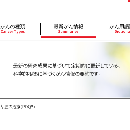
がんの種類
最新がん情報
がん用語
Cancer Types
Summaries
Dictiona
経
成人）
乳腺
婦人科
予防
A
用規約
寄附・協賛のお願い
小児）
消化管
皮膚
遺伝学的情報
胚
最新の研究成果に基づいて定期的に更新している、
バシーポリシー
寄附・協賛一覧
部
法と緩和ケア
肝胆膵
骨軟部
統合、代替、補完療法
内
科学的根拠に基づくがん情報の要約です。
い合わせ
沿革
器
ーニング（検診）
泌尿器
造血器
原
芽腫の治療(PDQ®)