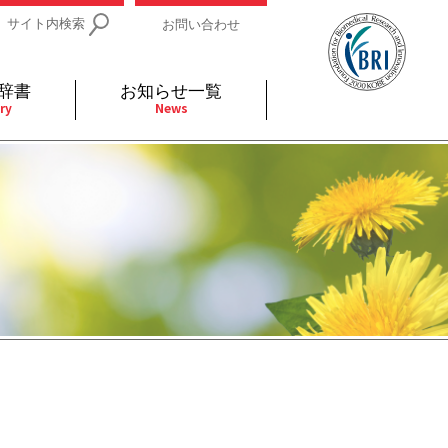
サイト内検索
お問い合わせ
辞書
お知らせ一覧
ry
News
IDs関連
小児
関連リンク
細胞
支持療法と緩和ケア
分泌
補完代替医療
発不明
全般