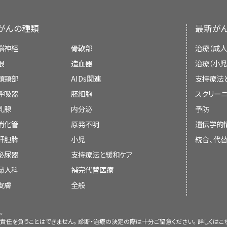
of olfactory neuroblastoma. Acta Neuro
文献で頸部リンパ節転移の管理が扱われている。
[
示すものではない。
社会福祉士。
[PUBMED Abstract]
報告では、進行期疾患の患者における切除と術前
がんの種類
最新が
委員会のメンバーは毎月、最近発表された記事を
チャイルドライフ専門員。
加しており、有望な結果が示されている。
[
2
]
[
4
]
[
1
か決定する：
脳神経
骨軟部
治療（成人
学療法レジメンで使用され有効性を示しているもの
心理士。
眼
造血器
治療（小児
は併用しないシスプラチンとエトポシド
；ド
[
6
]
[
16
]
頭頸部
AIDs関連
支持療法
ないビンクリスチン、アクチノマイシンD、およびシク
呼吸器
胚細胞
スクリーニ
エトポシド；シスプラチン + エトポシドまたはドキ
会議での議論、
乳腺
内分泌
予防
ルビシン、およびシクロホスファミド
；およびイ
[
17
]
（小児および青年のがんの支持療法に関する具体的
消化管
[
証拠レベル：3iiA
原発不明
]
遺伝学的
[
18
]
本文の引用、または
および緩和ケア
の要約を参照のこと。）
肝胆膵
小児
統合、代
参考文献
既に引用されている既存の記事との入れ替え
泌尿器
支持療法と緩和ケア
米国小児科学会によって、小児がん施設とそれら
Bisogno G, Soloni P, Conte M, et al.: Esth
婦人科
割に関するガイドラインが概説されている。
補完代替医療
こ
[
2
]
adolescent age. A report from the TREP 
び青年に発症するほとんどの種類のがんに関する
皮膚
全般
Italian Neuroblastoma and Soft Tissue Sa
117, 2012.
[PUBMED Abstract]
とその家族に参加する機会が与えられている。小
は一般に、現在標準とされている治療法と、それ
。
Eich HT, Müller RP, Micke O, et al.: Esthe
要約の変更は、発表された記事の証拠の強さを委
責任を負うことはできません。診断・治療の決定の際は十分ご留意ください。詳しくは
こ
adolescence. Better prognosis with mul