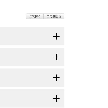
全て開く
全て閉じる
）は、原始神経外胚葉性腫瘍とは別の
。
小児における感覚神
[
1
]
[
2
]
[
3
]
[
4
]
の小児における発生率は10万人年当
、黒色腫、横紋筋肉腫など、鼻腔の他
ことがある。感覚神経芽腫は典型的
のがんとしては最も多いものであり、
、およびクロモグラニンとともにびま
 Results（SEER）研究の症例の28％を占め
ている。
する：
[
1
]
ーズによると、男性がわずかに優勢であ
はわずか8％であった。
患者のほと
横紋筋肉腫や副鼻腔腺がんなど、他の
[
7
]