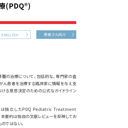
PDQ®)
患者さん向け
ENGLISH
芽腫の治療について、包括的な、専門家の査
、がん患者を治療する臨床家に情報を与え支
おける意思決定のための公式なガイドライン
PDQ Pediatric Treatment
される。本要約は独自の文献レビューを反映してお
ものではない。