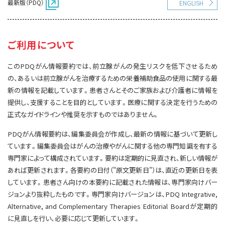
最新版（PDQ）
ENGLISH
サイト内検索
お問い合わせ
遺伝学的情報
統合、代替、補完療法
ご利用について
このPDQがん情報要約では、前立腺がんの発生リスクを低下させるため
の、あるいは前立腺がんを治療するための栄養補助食品の使用に関する最
新の情報を記載しています。患者さんとそのご家族および介護者に情報を
提供し、支援することを目的としています。医療に関する決定を行うための
正式なガイドラインや推奨を示すものではありません。
PDQがん情報要約は、編集委員会が作成し、最新の情報に基づいて更新し
ています。編集委員会はがんの治療やがんに関する他の専門知識を有する
専門家によって構成されています。要約は定期的に見直され、新しい情報が
あれば更新されます。各要約の日付（"原文更新日"）は、直近の更新日を表
しています。患者さん向けの本要約に記載された情報は、専門家向けバー
ジョンより抜粋したものです。専門家向けバージョンは、PDQ Integrative,
Alternative, and Complementary Therapies Editorial Boardが定期的
に見直しを行い、必要に応じて更新しています。