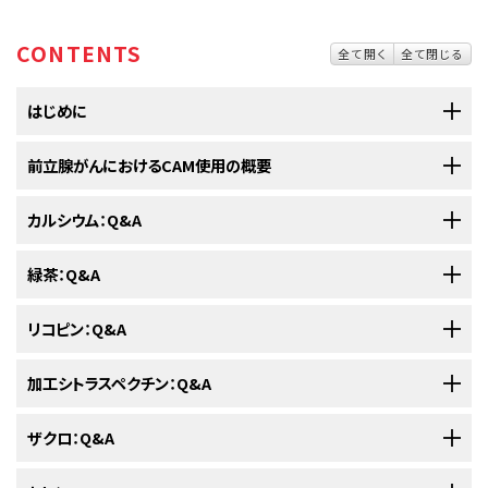
CONTENTS
全て開く
全て閉じる
はじめに
補完代替医療
前立腺がんにおけるCAM使用の概要
（CAM）は
標準治療
に追加して（補完）またはその代わりに（代
替）用いられる治療法です。
前立腺がん
カルシウム：Q&A
の治療を目的とした
CAM
使用についての研究では、次のような
米国では、男性の8人に1人が
前立腺がん
の診断を受けます。米国では、男
点が示されています：
性で2番目に多い
がん
です。前立腺がんの男性の間でCAMは一般的に使用
緑茶：Q&A
1.カルシウムとは何ですか？
されています。前立腺がんの男性がCAMを利用する理由についての研究に
よると、患者さんは自身の
病歴
、標準治療と比較した場合のCAMの安全性と
リコピン：Q&A
カルシウム
は、体内に多く存在する
ミネラル
で、
血管
や筋肉、
神経
が
細胞
から
副作用
に対する考え、および治療を自分でコントロールできるという感覚の
1.緑茶とは何ですか？
細胞へ信号を伝達したり、
ホルモン
を分泌したりするのを助けます。体は骨
必要性に基づいて、この治療法を選択しています。
前立腺がんを患っている男性は、そうでない男性より多くの
栄
加工シトラスペクチン：Q&A
や歯にカルシウムの大半を蓄えます。
お茶はチャノキ（
Camellia sinensis
）という植物から作られます。この植物の
1.リコピンとは何ですか？
養補助食品
や特定の食品を摂取する傾向にあります。
前立腺がんの男性が行うCAMでは、特定の食品、
栄養補助食品
、
ハーブ
、
ビ
葉を処理する方法によって、生産されるお茶の種類（緑茶、紅茶、ウーロン
タミン
、
ミネラル
などが用いられています。
ザクロ：Q&A
2.カルシウムはどのように投与または摂取されますか？
茶）が決まります。緑茶は葉を蒸して乾燥する工程で製造されます。
リコピン
は
カロテノイド
（植物により作られる天然の赤い色素）の一種です。
健康的な食事習慣（野菜や
オメガ3脂肪酸
が豊富な魚をたくさ
1.加工シトラスペクチンとは何ですか？
脂肪と結合する、または脂肪に溶ける性質があります。リコピンは植物を光
ん食べるなど）を実践している前立腺がんの男性には、栄養補
前立腺がんの治療を目的としたCAM使用について、様々な研究が行われて
研究されている緑茶の健康上の利益は、
ポリフェノール
と呼ばれる
化合物