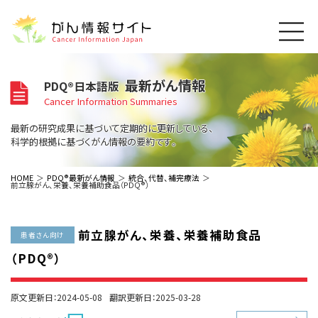
このサイトについて
最新がん情報
PDQ®日本語版
About Cancer Information Japan
Cancer Information Summaries
ご利用規約
がんの種類
最新の研究成果に基づいて定期的に更新している、
Cancer Types
プライバシーポリシー
科学的根拠に基づくがん情報の要約です。
お問い合わせ
脳神経
泌尿器
内分泌
最新がん情報
HOME
PDQ®最新がん情報
統合、代替、補完療法
前立腺がん、栄養、栄養補助食品（PDQ®）
Summaries
寄附・協賛のお願い
眼
婦人科
原発不明
寄附・協賛一覧
頭頸部
皮膚
治療（成人）
がん用語辞書
小児
前立腺がん、栄養、栄養補助食品
沿革
Dictionary
患者さん向け
呼吸器
骨軟部
治療（小児）
支持療法と緩和ケア
（PDQ®）
関連リンク
支持療法と緩和ケア
乳腺
造血器
お知らせ一覧
補完代替医療
News
スクリーニング（検診）
消化管
AIDs関連
原文更新日：2024-05-08
翻訳更新日：2025-03-28
予防
肝胆膵
胚細胞
全般