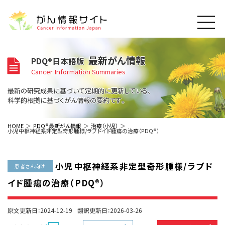
このサイトについて
最新がん情報
PDQ®日本語版
About Cancer Information Japan
Cancer Information Summaries
ご利用規約
がんの種類
最新の研究成果に基づいて定期的に更新している、
Cancer Types
プライバシーポリシー
科学的根拠に基づくがん情報の要約です。
お問い合わせ
脳神経
泌尿器
内分泌
最新がん情報
HOME
PDQ®最新がん情報
治療（小児）
小児中枢神経系非定型奇形腫様/ラブドイド腫瘍の治療（PDQ®）
Summaries
寄附・協賛のお願い
眼
婦人科
原発不明
寄附・協賛一覧
頭頸部
皮膚
治療（成人）
がん用語辞書
小児
小児中枢神経系非定型奇形腫様/ラブド
沿革
Dictionary
患者さん向け
呼吸器
骨軟部
治療（小児）
支持療法と緩和ケア
イド腫瘍の治療（PDQ®）
関連リンク
支持療法と緩和ケア
乳腺
造血器
お知らせ一覧
補完代替医療
News
スクリーニング（検診）
消化管
AIDs関連
原文更新日：2024-12-19
翻訳更新日：2026-03-26
予防
肝胆膵
胚細胞
全般