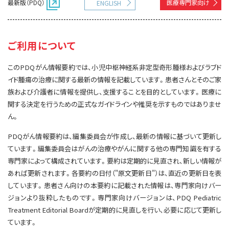
最新版（PDQ）
医療専門家向け
ENGLISH
サイト内検索
お問い合わせ
遺伝学的情報
統合、代替、補完療法
ご利用について
このPDQがん情報要約では、小児中枢神経系非定型奇形腫様およびラブド
イド腫瘍の治療に関する最新の情報を記載しています。患者さんとそのご家
族および介護者に情報を提供し、支援することを目的としています。医療に
関する決定を行うための正式なガイドラインや推奨を示すものではありませ
ん。
PDQがん情報要約は、編集委員会が作成し、最新の情報に基づいて更新し
ています。編集委員会はがんの治療やがんに関する他の専門知識を有する
専門家によって構成されています。要約は定期的に見直され、新しい情報が
あれば更新されます。各要約の日付（"原文更新日"）は、直近の更新日を表
しています。患者さん向けの本要約に記載された情報は、専門家向けバー
ジョンより抜粋したものです。専門家向けバージョンは、PDQ Pediatric
Treatment Editorial Boardが定期的に見直しを行い、必要に応じて更新し
ています。