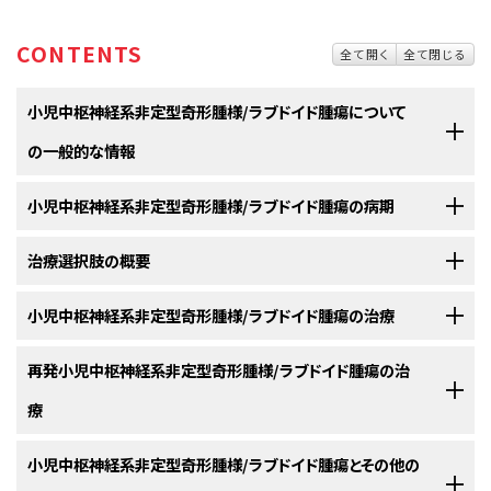
CONTENTS
全て開く
全て閉じる
小児中枢神経系非定型奇形腫様/ラブドイド腫瘍について
の一般的な情報
小児中枢神経系非定型奇形腫様/ラブドイド腫瘍の病期
中枢神経系非定型奇形腫様/ラブドイド腫瘍（AT/RT）は、脳の組織の
中に発生するがんの一種です。
治療選択肢の概要
中枢神経系非定型奇形腫様/ラブドイド腫瘍（AT/RT）には、標準的な
中枢神経系非定型奇形腫様/ラブドイド腫瘍（AT/RT）は、
脳
や
脊髄
から発生
病期分類システムがありません。
する非常にまれで増殖の速いがんです。通常は3歳未満の小児に発生しま
小児中枢神経系非定型奇形腫様/ラブドイド腫瘍の治療
小児の中枢神経系非定型奇形腫様/ラブドイド腫瘍（AT/RT）に対す
すが、より年長の小児や成人に発生することもあります。
がんが他の部位に拡がっているかどうかを調べるためのプロセスは、
病期
る治療法には様々なものがあります。
診断
と呼ばれます。中枢神経系非定型奇形腫様/ラブドイド腫瘍（AT/RT）に
以下の治療法に関する情報については、
再発小児中枢神経系非定型奇形腫様/ラブドイド腫瘍の治
治療選択肢の概要
のセクションを
この腫瘍の約半数は
小脳
または
脳幹
に発生します。小脳とは脳の一部で、
は、標準的な
病期分類システム
がありません。
小児のAT/RTに対する治療法には様々なものがあります。保護者と担当の
ご覧ください。
ここでは運動や平衡感覚、姿勢などの制御が行われています。脳幹は呼吸
療
がん治療チームが協力して、治療法を決定します。がんの位置、年齢、全体
や
心拍
数を調整するとともに、見る、聞く、歩く、話す、食べるなどの動作に使
治療法を選択する上では、この腫瘍は新たに
診断
されたものと
再発
したも
新たに診断された
中枢神経系
非定型奇形腫様/ラブドイド腫瘍
（AT/RT）には
的な健康状態など、数多くの要因が検討されます。
用される
神経
と筋肉を制御している部分です。AT/RTは脳と脊髄の他の部
のに分けられます。治療方針は以下の要因によって変わってきます：
以下の治療法に関する情報については、
小児中枢神経系非定型奇形腫様/ラブドイド腫瘍とその他の
治療選択肢の概要
のセクションを
標準治療
がありません。AT/RTは急速に増殖するため、通常は複数の治療
位に発生することもあります。
小児の治療計画では、腫瘍についての情報、治療の目標、治療選択肢、起こ
ご覧ください。
法が
併用
されます。