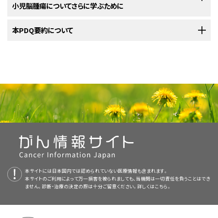
小児脳腫瘍についてさらに学ぶために
りうる副作用などが検討対象に含まれます。治療に先立って担当の治療
再発
した中枢神経系非定型奇形腫様/ラブドイド腫瘍（AT/RT）には
標準治療
腫瘍を切除する手術後に、AT/RTに対する以下の治療が併用されます：
チームと今後の見通しについて話し合うことが助けになります。実際の進め
小児中枢神経系非定型奇形腫様/ラブドイド腫瘍とその他の小児
本PDQ要約について
脳腫瘍
に
がありません。
方については、NCIの
小児がんの子どもたち：親のための手引き（英語）
をご
関する詳しい情報については、以下をご覧ください：
年齢
覧ください。
再発した小児AT/RTに対する治療法には以下のようなものがあります：
PDQについて
腫瘍を切除する手術後に残存しているがんの量
非定型奇形腫様/ラブドイド腫瘍の小児の治療では、小児がんの治療
化学療法
に精通した医療提供者で構成されるチームによって治療計画が作成さ
PDQ（Physician Data Query：医師データ照会）は、米国国立がん研究所
がんが中枢神経系の他の部位に拡がっているかどうか
れるべきです。
（NCI）が提供する総括的ながん情報データベースです。PDQデータベース
放射線療法
小児脳腫瘍コンソーシアム（PBTC）（英語）
には、がんの予防や発見、遺伝学的情報、治療、支持療法、補完代替医療に
放射線療法
がんを診断するために行われた検査と手技の結果
AT/RTの治療は、小児がんの治療を専門とする小児腫瘍医が監督します。
関する最新かつ公表済みの情報を要約して収載しています。ほとんどの要
造血幹細胞移植
を伴う
大量化学療法
小児腫瘍医は、中枢神経系腫瘍の小児の治療に精通しつつ、同時に他の医
約について、2つのバージョンが利用可能です。専門家向けの要約には、詳
生活の質
を改善するための
緩和治療
療分野も専門とする他の医療従事者と協力しながら治療に取り組んでいき
細な情報が専門用語で記載されています。患者さん向けの要約は、理解し
ます。ほかにも以下の専門家が関与することがあります：
やすい平易な表現を用いて書かれています。いずれの場合も、がんに関する
画像を拡大する
小児がんに関するさらなる情報や、がん全般に関するその他の資料につい
正確かつ最新の情報を提供しています。また、ほとんどの要約は
スペイン語
ては、以下をご覧ください：
本サイトには日本国内では認められていない医療情報も含まれます。
脳の解剖図。テント上領域（脳の上部）には、大脳、側脳室、第三脳
版も利用可能です。
NCIの
臨床試験検索
から、現在患者さんを受け入れているNCI支援のがん
本サイトのご利用によって万一損害を被られましても、当機関は一切責任を負うことはでき
室（青色は髄液）、脈絡叢、松果体、視床下部、下垂体、視神経が含
NCIの
臨床試験検索
から、現在患者さんを受け入れているNCI支援のがん
臨床試験を探すことができます（なお、このサイトは日本語検索に対応してお
ません。診断・治療の決定の際は十分ご留意ください。詳しくは
こちら。
まれます。後頭蓋窩/テント下領域（脳の下部後方）には、小脳、視
PDQはNCIが提供する1つのサービスです。NCIは、米国国立衛生研究所
臨床試験を探すことができます（なお、このサイトは日本語検索に対応してお
りません。）。がんの種類、患者さんの年齢、試験が実施されている場所に
小児科医
蓋、第四脳室、脳幹（中脳、脳橋、髄質）が含まれます。頭蓋と髄膜
（National Institutes of Health：NIH）の一部であり、NIHは連邦政府にお
りません。）。がんの種類、患者さんの年齢、試験が実施されている場所に
で脳と脊髄を保護しています。
基づいて、臨床試験を検索することができます。臨床試験についての
一般的
ける生物医学研究の中心機関です。PDQ要約は独立した医学文献のレ
基づいて、臨床試験を検索することができます。臨床試験についての
一般的