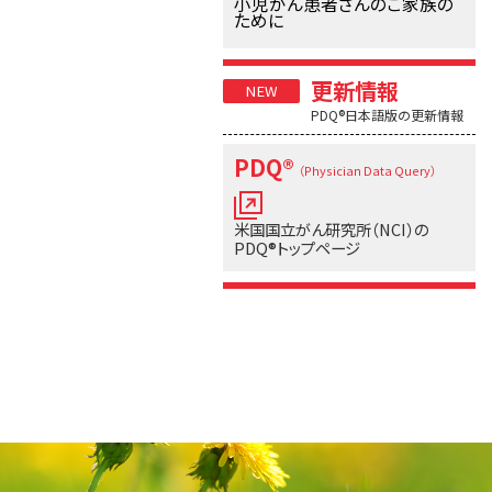
小児がん患者さんのご家族の
ために
更新情報
PDQ®日本語版の更新情報
PDQ®
（Physician Data Query）
米国国立がん研究所（NCI）の
PDQ®トップページ