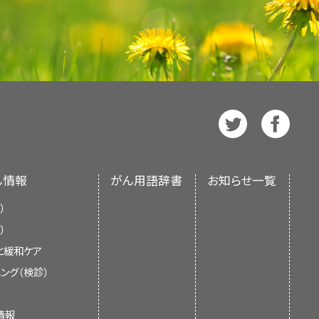
生することもあります。神経細胞腫
リア神経細胞腫瘍は、神経細胞と神経
胞腫瘍とグリア神経細胞腫瘍は、どち
療されます。
中で白血病に次いで2番目に多くみら
られます：
ん情報
がん用語辞書
お知らせ一覧
）
）
上方に位置しています。大脳は思
と緩和ケア
随意運動を制御しています。
ング（検診）
に位置しています。小脳は随意運
情報