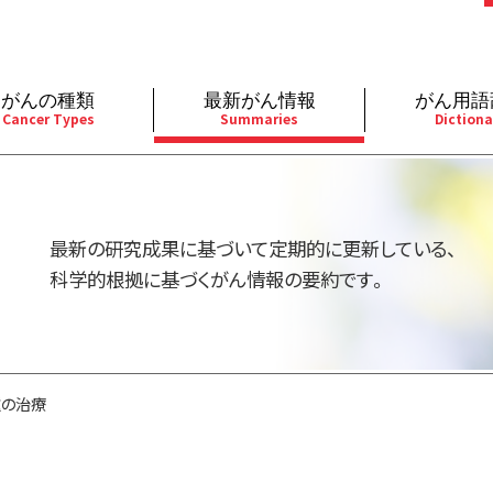
がんの種類
最新がん情報
がん用語
Cancer Types
Summaries
Dictiona
経
成人）
乳腺
婦人科
予防
A
用規約
寄附・協賛のお願い
小児）
消化管
皮膚
遺伝学的情報
胚
最新の研究成果に基づいて定期的に更新している、
バシーポリシー
寄附・協賛一覧
部
法と緩和ケア
肝胆膵
骨軟部
統合、代替、補完療法
内
科学的根拠に基づくがん情報の要約です。
い合わせ
沿革
器
ーニング（検診）
泌尿器
造血器
原
腫の治療