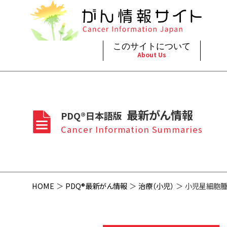
このサイトについて
About Us
脳神
治療（
ご利
このサイトについて
がんの種類
最新がん情報
眼
治療（
最新がん情報
PDQ®日本語版
プライ
About Cancer Information Japan
Cancer Types
Summaries
頭頸
支持療
Cancer Information Summaries
お問
呼吸
スクリ
HOME
PDQ®最新がん情報
治療（小児）
小児星細胞