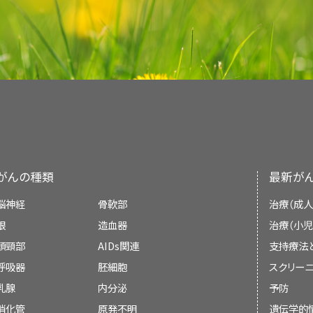
ほかの種類の腫瘍が神経膠細胞や神経細胞から発
瘍は、神経細胞で構成されるまれな腫瘍です。グ
膠細胞（グリア細胞）が混在する腫瘍です。神経細
らもまれな低悪性度の腫瘍で、神経膠腫と同様に治
がんは小児ではまれですが、脳腫瘍は小児がんの
れる種類のがんです。
神経膠腫は中枢神経系のうちの以下の部位に多くみ
がんの種類
最新が
脳神経
骨軟部
治療（成人
眼
造血器
治療（小児
大脳
：脳の中で最も大きな部分で、頭部の
頭頸部
AIDs関連
支持療法
考、学習、問題解決、発話、感情、読み書き、
呼吸器
胚細胞
スクリーニ
乳腺
内分泌
予防
小脳
：脳の後方下部（後頭部の中央付近）
消化管
原発不明
遺伝学的