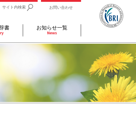
サイト内検索
お問い合わせ
辞書
お知らせ一覧
ry
News
IDs関連
小児
関連リンク
細胞
支持療法と緩和ケア
分泌
補完代替医療
発不明
全般