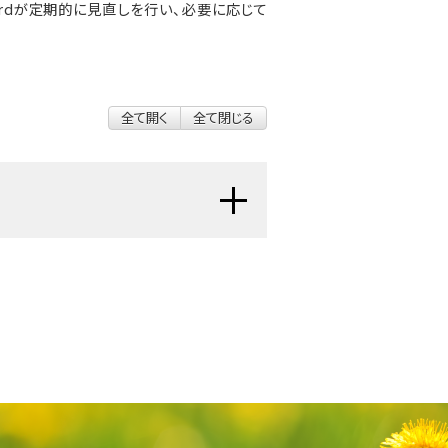
ial Boardが定期的に見直しを行い、必要に応じて
全て開く
全て閉じる
経系（脳と脊髄のこと）の神経膠細胞
瘍のことです。神経膠細胞は、脳の
神
ている細胞です。神経膠細胞は、神経
栄養と
酸素
を届け、
感染症
などの疾
。神経膠腫は中枢神経系のどの領域
低悪性度）と悪性度が高い場合（高悪