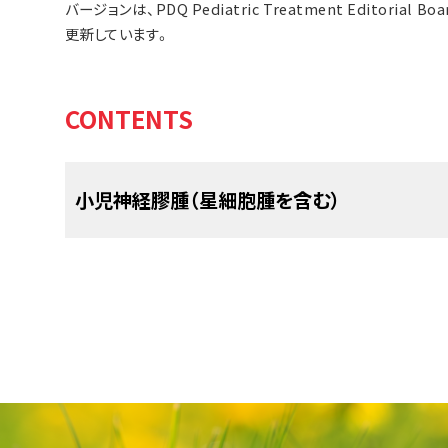
バージョンは、PDQ Pediatric Treatment Editor
更新しています。
CONTENTS
小児神経膠腫（星細胞腫を含む）
神経膠腫（グリオーマともいいます）とは、中枢神
（グリア細胞ともいいます）から発生する一群の腫
経細胞
（ニューロンともいいます）を支えて保護し
細胞を所定の位置に保持するとともに、神経細胞に
患から神経細胞を保護する役割を果たしています
にも発生する可能性があり、悪性度が低い場合（
性度）があります。