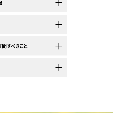
報
は報告されていません（詳しくは
タ照会）は、米国国立がん研究所が提供する総
れています：
、ヒーリングに関する原理やアプロー
ースには、がんの予防や発見、遺伝学
してエイジアックとフローエッセ
に加えて実施する場合は補完療法と呼
最新かつ公表済みの情報を要約して収
してください）。
、よく代替療法と呼ばれます（従来の
ージョンが利用可能です。専門家向け
っている治療を意味します）。どのよ
に、科学的な方法で検証することが重
います。患者さん向けの要約は、理解
質問すべきこと
る場合と、代替療法とみなされる場合
衛生センター（NCCIH）は医療施
ずれの場合も、がんに関する正確かつ
レスの軽減、副作用や症状の予防と軽
ための臨床試験（調査研究）を数多く
約は
スペイン語
版も利用可能です。
ます。
担当の医療従事者に次の質問をする
は
、米国国立衛生研究所（National
険が適用されないことが多くありま
は、多数の患者さんを対象とした臨床
り、NIHは連邦政府における生物医学研究の中
保険の適用対象となっているかどうか
や有効性が検討されています。それに
ビューに基づいて作成されたものであ
あまり知られていません。ほとんどの
せん。純粋に代替アプローチとみなさ
ター（NCCIH）は、補完代替医療の
どんな治療法でも必ず、担当医や看護
はなく、患者さんをより楽にし回復を
を対象に様々なアプローチについて
。補完代替療法の中には、標準治療を
られつつあります。1つの例が鍼療法
ハーブに加え、以下に挙げる4種類の
なるものがあります。