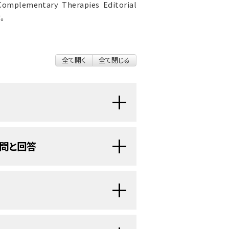
mplementary Therapies Editorial
す。
全て開く
全て閉じる
問と回答
 Essence）は、配合された
ハー
ようなものですか？
養補助食品
として世界各国で販
さい）。
として用いられている配合された
ハー
など、他の健康
状態
を治療するために
基礎研究
、
動物試験
、および
臨床