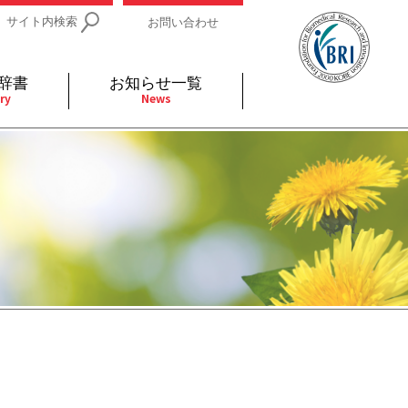
サイト内検索
お問い合わせ
辞書
お知らせ一覧
ry
News
IDs関連
小児
関連リンク
細胞
支持療法と緩和ケア
分泌
補完代替医療
発不明
全般