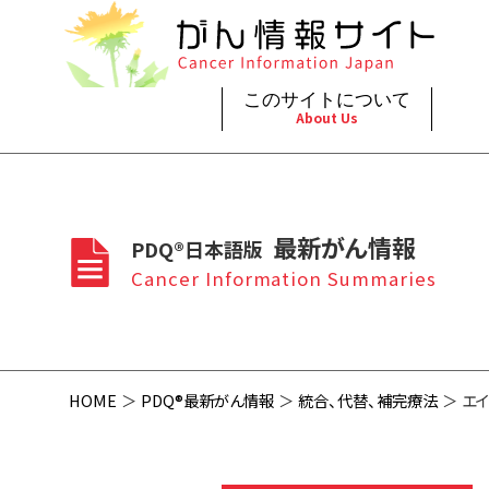
このサイトについて
About Us
脳神
治療（
ご利
このサイトについて
がんの種類
最新がん情報
眼
治療（
最新がん情報
PDQ®日本語版
プライ
About Cancer Information Japan
Cancer Types
Summaries
頭頸
支持療
Cancer Information Summaries
お問
呼吸
スクリ
HOME
PDQ®最新がん情報
統合、代替、補完療法
エイ