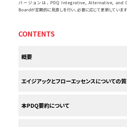
バージョンは、PDQ Integrative, Alternative, and Co
Boardが定期的に見直しを行い、必要に応じて更新していま
CONTENTS
概要
エイジアックとフローエッセンスについての質
エイジアック（Essiac）
とフローエッセンス（Flor
1.エイジアックとフローエッセンスとはどの
本PDQ要約について
ブ
ティーであり、健康強壮剤またはハーブの
栄
売されています（詳しくは
質問1
を参照してくだ
エイジアック
とフローエッセンスは、
抗がん治療
薬
ブ
ティーです。
糖尿病
、
AIDS
、および
消化管
の病気
エイジアックとフローエッセンスを対象とした