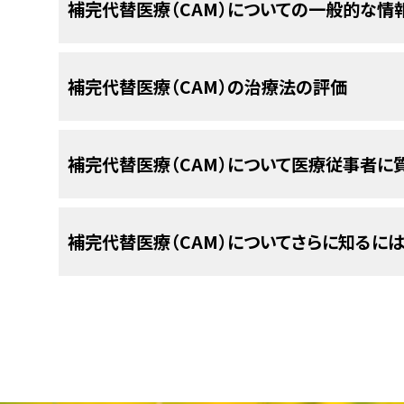
PDQについて
補完代替医療（CAM）についての一般的な情
用いられています。
（ヒト）試験からは、抗がん作用の明確な証拠
質問3
と
質問4
を参照してください）。
PDQ（Physician Data Query：医師デー
エイジアックは4種類のハーブを含んでいると報告さ
補完代替医療（CAM）は、統合的医療とも呼ばれ
括的ながん情報データベースです。PDQデータベ
補完代替医療（CAM）の治療法の評価
米国食品医薬品局
（FDA）は、
がん
の治療薬と
チ、治療法などを幅広く意味します。従来の治療
的情報、治療、支持療法、補完代替医療に関する
ンスを承認していません（詳しくは
質問6
を参照
ばれ、また、従来の治療の代わりに実施する場合は
載しています。ほとんどの要約について、2つのバ
治療とは医学界で広く受け入れられ、かつ主流とな
CAM療法は、従来の治療に対する検証と同じよう
の要約には、詳細な情報が専門用語で記載されて
ゴボウ
根。
補完代替医療（CAM）について医療従事者に
うに用いられるかによって、補完療法とみなされ
要です。米国国立がん研究所および米国国立補完統合
しやすい平易な表現を用いて書かれています。い
があります。補完代替療法は、病気の予防やスト
設において、がんに対するCAM療法の検証を行う
最新の情報を提供しています。また、ほとんどの要
インド大黄
根。
減、そして疾患の管理や治癒を目的として用いられ
主催しています。
補完代替療法を受けることを考えている場合は、
補完代替医療（CAM）についてさらに知るに
PDQはNCIが提供する1つのサービスです。NCIは
ヒメスイバ
。
べきです：
がんの従来の治療とは異なり、補完代替療法は保
一般的に、がんの治療における従来のアプローチ
Institutes of Health：NIH）の一部であ
す。患者さんは加入保険会社に、補完代替医療が
試験の実施など、科学的プロセスを経て、安全性
アカニレ
（内皮）。
心機関です。PDQ要約は独立した医学文献のレ
米国国立補完統合衛生センター（NCCIH）
を確認することをお奨めします。
比べ、補完代替医療の安全性や有効性については
り、NCIまたはNIHの方針声明ではありません。
CAM療法は厳密な科学的方法で検証されていま
米国国立衛生研究所（NIH）の国立補完統合衛生セン
補完代替療法を検討されているがん患者さんは、
どのような副作用が予想されますか？
れていた少数のCAM療法は、治癒を目指すもので
研究および評価を促進し、医療専門家や一般の方
本要約の目的
師、薬剤師と相談して意思決定を行ってください
早めるための補完医療として、がんの治療で用い
の情報を提供しています。
フローエッセンスには、エイジアックと同じ4種類の
妨げるものや、従来の治療と併用した場合に有害と
この治療法に関連するリスクは何ですか？