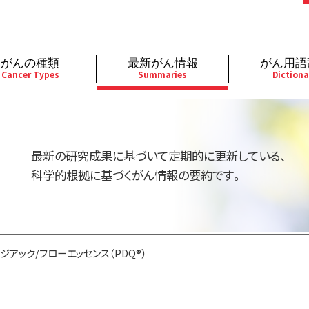
がんの種類
最新がん情報
がん用語
Cancer Types
Summaries
Dictiona
経
成人）
乳腺
婦人科
予防
A
用規約
寄附・協賛のお願い
小児）
消化管
皮膚
遺伝学的情報
胚
最新の研究成果に基づいて定期的に更新している、
バシーポリシー
寄附・協賛一覧
部
法と緩和ケア
肝胆膵
骨軟部
統合、代替、補完療法
内
科学的根拠に基づくがん情報の要約です。
い合わせ
沿革
器
ーニング（検診）
泌尿器
造血器
原
ジアック/フローエッセンス（PDQ®）