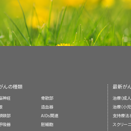
です。1997年11月に開催された米国国立衛生研究
このPDQがん情報要約では、がん患者さんに対する
ハーブが含まれていると報告されています：
鍼療法は化学療法に関連した吐き気や嘔吐、そし
ンスの使用に関する最新の情報を記載しています
この治療法からどのようなメリットが期待でき
ることがわかりました。一方で、レートリルの使用
に情報を提供し、支援することを目的としていま
判明しているメリットはリスクに勝っています
の結果、効果がないか、または有害となりうることが
式なガイドラインや推奨を示すものではありません
NCCIH Clearinghouse
1991年に始まった
NCIのBest Case Series Progr
この治療法は従来の治療に影響を及ぼします
オランダガラシ
。
Post Office Box 7923 Gaithersburg, MD 
査読者および更新情報
プローチの評価を行うプログラムの1つです。この
この治療法は臨床試験の一部として行われま
サントリソウ
。
療オフィス（OCCAM）の監視下で進められてい
電話：+1-888-644-6226 （フリーダイヤル）
PDQがん情報要約は、編集委員会が作成し、最新
は、患者さんのカルテや関連資料をOCCAMに提出
集委員会はがんの治療やがんに関する他の専門知
もしそうなら、誰がその試験を主催しています
アカツメクサ
。
重に検討し、さらに調査を行う価値があるかどうか
テレタイプライター付の電話（耳が聞こえない
ています。要約は定期的に見直され、新しい情報
866-464-3615
この治療法に健康保険は適用されますか？
ケルプ
。
（"原文更新日"）は、直近の更新日を表しています。
がんの種類
最新が
E-mai：info@nccih.nih.gov
患者さん向けの本要約に記載された情報は、専門
脳神経
骨軟部
治療（成人
す。専門家向けバージョンは、
PDQ 
眼
造血器
治療（小児
ウェブサイト：
https://nccih.nih.gov
Complementary Therapies Editorial Board
が
頭頸部
AIDs関連
支持療法
これらのブレンドは、ロットが異なると含まれる成
て更新しています。
呼吸器
胚細胞
スクリーニ
効果が得られるとは限りません。