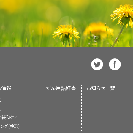
所（NIH）の専門家委員会によると、
治療でのエイジアック/フローエッセ
て手術に関連した疼痛の管理を助け
。患者さんとそのご家族および介護者
ますか？
などのいくつかのアプローチは、検討
す。医療に関する決定を行うための正
か？
わかりました。
。
am
は、臨床で用いられているCAMア
か？
20898–7923
プログラムはNCIのがん補完代替医
すか？
ます。がん代替医療を行う医療専門家
の情報に基づいて更新しています。編
します。OCCAMはこれらの資料を慎
識を有する専門家によって構成され
か？
を判断します。
か聴覚に障害のある方用）：+1-
があれば更新されます。各要約の日付
ん情報
がん用語辞書
お知らせ一覧
家向けバージョンより抜粋したもので
）
Integrative, Alternative, and
）
定期的に見直しを行い、必要に応じ
と緩和ケア
分や量が異なる場合があり、常に同じ
ング（検診）