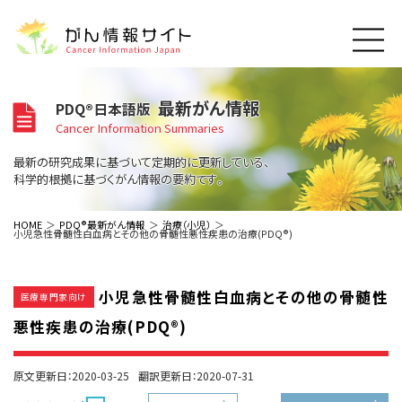
このサイトについて
最新がん情報
PDQ®日本語版
About Cancer Information Japan
Cancer Information Summaries
ご利用規約
がんの種類
最新の研究成果に基づいて定期的に更新している、
Cancer Types
プライバシーポリシー
科学的根拠に基づくがん情報の要約です。
お問い合わせ
脳神経
泌尿器
内分泌
最新がん情報
HOME
PDQ®最新がん情報
治療（小児）
小児急性骨髄性白血病とその他の骨髄性悪性疾患の治療(PDQ®)
Summaries
寄附・協賛のお願い
眼
婦人科
原発不明
寄附・協賛一覧
頭頸部
皮膚
治療（成人）
がん用語辞書
小児
小児急性骨髄性白血病とその他の骨髄性
沿革
Dictionary
医療専門家向け
呼吸器
骨軟部
治療（小児）
支持療法と緩和ケア
悪性疾患の治療(PDQ®)
関連リンク
支持療法と緩和ケア
乳腺
造血器
お知らせ一覧
補完代替医療
News
スクリーニング（検診）
消化管
AIDs関連
原文更新日：2020-03-25
翻訳更新日：2020-07-31
予防
肝胆膵
胚細胞
全般