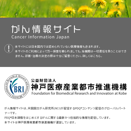
ある骨髄芽球のクローン性増殖である。最も重要な点として、
肝脾腫（97％）。
しても、はるかに改善された長期の無再燃生存および全生存（OS）を提供す
ルフ
心臓。
して証拠に基づいた情報を提供する。本要約は、がん患者を治療する臨床
である。
支持療法
。
TAMはほとんどの症例で出生後3ヵ月間以内に自然消失する。
CMLの特徴として著しい白血球増加がみられ、多くは血小板増加症で、とき
プライマリケア医。
ァ-
小児急性骨髄性白血病（AML）の組織化学的、免疫表現型の、
先天性角化異常症：
テロメア長を調節する遺伝子の変異に
エピポドフィロトキシンおよびその他のトポイソメラーゼII阻害剤（例えば、ア
ることも不可欠である。
[
2
]
[
3
]
Children's Cancer Survivor Studyでは、小児急性骨髄性
家に情報を与え支援するための情報資源として作成されている。これは医
リンパ節症（76％）。
ナフ
TAMは、ダウン症候群の乳児の4～10％にみられる。
[
3
]
[
4
]
に血小板の機能異常を伴う。骨髄穿刺および生検により、比較的正常な顆
および分子的評価
起因する。先天性角化異常症において変異が認められる遺伝
トー
ントラサイクリン系薬剤）に起因するt-AML/t-MDSは、一般に曝露後2年以
白血病（AML）でHSCTを受けなかった生存者272人について
療における意思決定のための公式なガイドラインまたは推奨事項を提供し
M4：
急性骨髄単球性白血病（AMML）。
小児外科専門医。
化学療法
[
5
]
粒球の成熟を伴う過形成が明らかになり、白血病性芽球数の明らかな増加
ル-
子には、
ACD
、
CTC1
、
DKC1
、
NHP2
、
NOP10
、
PARN
、
RTEL1
、
内に発現し、染色体11q23異常を伴うことが多いが
、他のAML亜型（例え
[
7
]
分子的異常
蒼白（64％）。
調査された。
[
1
]
ア
ているわけではない。
本文
に以下の記述が追加された； 難治性AMLの小児に関する研究で、寛解
はみられない。CMLでは白血球アルカリホスファターゼ活性の低下がみら
低リスク
には、肝腫大も、生命を脅かす症状もみられない患
セ
TERC
、
TERT
、
TINF2
、および
WRAP53
が挙げられる。
ば、急性前骨髄球性白血病）が報告されている。
アルキル化剤また
[
8
]
[
9
]
TAMの芽球には、巨核芽球分化の特徴および
M4Eo：
好酸球増加を伴うAMML（異形成性の好塩基顆粒を
GATA1
遺伝子が
AMLでは、強力な化学療法により引き起こされる持続的な骨髄抑制のため
AML患児の寛解導入に用いられる最も有効で不可欠な薬剤には、シタラビ
放射線腫瘍医。
に達したコホートと比較して
テ
NUP98
の発現が過剰であった（引用、参考文献
れるが、これは特異的な所見ではない。
者を含む（患者の38％、全生存[OS]が92％±8％）。
APLに特徴的にみられる染色体異常は、t（15;17）である。この転座には、レ
発熱（54％）。
は電離放射線への曝露後に発生するt-AMLは、5～7年後に現れることが多
ート
関与する特有の変異が最も多くみられる。
伴う好酸球異常）。
TAMは、表
に、形態学的検査を用いた寛解の代替定義が用いられ、血小板回復が不完
[
6
]
[
7
]
ンとアントラサイクリン系薬剤の2つがある。一般に用いられる小児の寛解
査読者および更新情報
153として、McNeer et al.）。
シュバックマン-ダイアモンド症候群、ダイアモンド-
チノイン酸受容体遺伝子を含む切断点が含まれているため、前骨髄球性白
く、一般的に5番および7番染色体のモノソミーまたは欠失を伴っている。
[
1
]
ズダン
現型が正常で、21トリソミーで骨髄内に遺伝的モザイクが認め
小児内科腫瘍医/血液専門医。
-
+
+
-
-
全なCRおよび骨髄回復（典型的に好中球絶対数）が不完全なCRなどがあ
本サイトには日本国内では認められていない医療情報も含まれます。
CMLには、以下の3つの臨床段階がある：
導入療法のレジメンでは、シタラビンおよびアントラサイクリンをエトポシド
中リスク
には、肝腫大のみがみられる患者を含む（患者の
ブラッ
ブラックファン貧血、および他の骨髄不全症候群：
リ
発疹（36％）。
本サイトのご利用によって万一損害を被られましても、当機関は一切責任を負うことはでき
血病（PML）-レチノイン酸受容体α（RARA）の融合蛋白が産生される。
M5：
急性単球性白血病（AMoL）。
[
1
]
[
7
]
本文
本要約は編集作業において米国国立がん研究所（NCI）とは独立した
に以下の記述が追加された；難治性AMLの小児に関する研究で、寛解
られる乳児に発生することがある。TAMは一般的に21トリソ
PDQ
る。不完全な血小板回復を使用することで、臨床的に意味のある反応が得
および/またはthioguanineのような別の薬物と併用する。
[
3
]
[
10
]
[
11
]
クB
40％、OSが77％±12％）。
ません。診断・治療の決定の際は十分ご留意ください。詳しくは
こちら。
ボソーム関連蛋白をコードする遺伝子の変異に起因する。
[
1
]
リハビリテーション専門家。
この研究では、重大な長期リスクとして二次性悪性
に達したコホートと比較して
Pediatric Treatment Editorial Board
ミー以外の細胞遺伝学的異常を有しない特徴があるが、その
WT1
の発現が過剰であった。
により定期的に見直され、随時更新
られるが、CR中の患者は、血小板回復が不完全な患者より生存期間が長い
PAS
-
-
±
±
+
APLの診断が疑われる患者は、PML-RARA融合の検出（例、蛍光
in situ
ハイ
GATA1
変異は、ダイアモンド-ブラックファン貧血および
[
2
]
証拠（寛解導入化学療法レジメン）：
腫瘍（累積発生率1.7％）および心毒性作用（累積発
治療関連AML/MDSの治療
される。本要約は独自の文献レビューを反映しており、NCIまたは米国国立
他の細胞遺伝学的所見が認められた場合は、後でAMLを発症
可能性がはるかに高いことが明らかにされたことから、伝統的なCRの定義
高リスク
には、肝腫大と生命を脅かす症状がみられる患者を
AEL = 急性赤白血病；ALL = 急性リンパ芽球性白血病；AML = 急性骨髄性白血病；A
ブリダイゼーション[FISH]、逆転写ポリメラーゼ連鎖反応[RT-PCR]、または
M5a：
未分化型急性単球性白血病（単芽球性）。
慢性骨髄性白血病（CML）
MDSの素因に関連している。
小児専門看護師。
[
3
]
生率4.7％）が特定された。
急性巨核球性白血病；AMML = 急性骨髄単球性白血病；AMoL = 急性単球性白血病；
衛生研究所（NIH）の方針声明を示すものではない。
するリスクが高いことが予測される。
ダウン症候群でTAM
が依然としてゴールドスタンダードである。
[
8
]
[
4
]
含む（患者の21％、OSが51％±19％）。
従来の細胞遺伝学検査）によって診断を確定することができる。抗PMLモノ
英国医学研究審議会（MRC）AML10試験では、シタラビン、ダウノル
急性前骨髄球性白血病；PAS = 過ヨウ素酸シッフ。
治療関連AML/MDSの治療法選択肢には以下のものがある：
慢性期。
慢性期は、治療しない場合に約3年間持続し、一般
の乳児の約20％が最終的にAMLを発症し、ほとんどの症例が
参考文献46
a
としてHijiya et al.が追加された。
M5b：
分化型急性単球性白血病。
クローナル抗体を用いる免疫蛍光法では、融合蛋白の存在下で生じるPML
ビシン、およびエトポシド（ADE）に対して、シタラビン、ダウノルビシ
JMMLと疑われる臨床像を呈する小児において、確定診断に現在用いられ
AMLの形態学-組織化学的分類システムに関する詳しい情報については、本要約
重度の先天性好中球減少症：
社会福祉士。
エラスターゼをコードする
委員会のメンバーは毎月、最近発表された記事を見直し、記事に対して以下
AMLで寛解を得る際に、M3亜型（急性前骨髄球性白血病[APL]）を除いて、
ベルリン-フランクフルト-ミュンスター研究によれば、
に、衰弱、発熱、寝汗、骨痛、呼吸困難、持続勃起症、左上腹部
生後3年以内に診断される。
[
7
]
[
8
]
性骨髄性白血病のフランス-アメリカ-イギリス（FAB）分類
のセクションを参照のこと
HSCT。
の特徴的な分布パターンを基に、PML-RARA融合蛋白の存在を短時間で判
ン、およびthioguanine（DAT）による寛解導入療法が比較された。
ている基準を
遺伝子の変異に起因する。コストマン症候群としても知られる
表8
に示す。
[
3
]
を行うべきか決定する：
通常は骨髄低形成（形態学的検査を用いる）を達成することが第一ステップ
AML生存者の4.3％に心筋症が報告されている。こ
本文
b
でCML患者の2つの研究の併合データ解析について、第II相試験で新規
痛（脾腫）に加え、まれに難聴および視覚障害といった白血球増
これらの反応はフッ化物で抑制される。
定可能である。
[
12
]
[
4
]
[
5
]
[
6
]
重度の先天性好中球減少症を有する患者におけるMDSの15
TAM関連合併症による早期死亡は罹患乳児の10～20％にみ
である；APLでは、寛解達成前に骨髄低形成の段階が必要ないことが多い。
のうちの2.5％が臨床症状を示した。
[
2
]
診断CML患者の64％が1年で分子的大奏効を示したと改訂された。
加症に続発する症状がみられる。
治療の目的は、AML向けのレジメンを用いて初回の完全寛解（CR）を達成
M6：
急性赤白血病（AEL）。
年累積リスクは15％で、MDS/急性骨髄性白血病（AML）の年
られる。
進行性臓器肥大、内臓滲出液（visceral
さらに、いずれのAML亜型でも、早期の骨髄再生は白血病残存と区別するこ
[
8
]
[
9
]
[
10
]
がん情報サイトは、米国国立がん研究所(NCI)が配信するPDQ®コンテンツ配信のグローバルパート
表8．2016年世界保健機関分類改訂版による若年性骨髄単球性白血
重度の水症または臓器不全が明らかな患者では、治療的介入が正当化され
し、その後は通常、利用可能な最適ドナーによる造血幹細胞移植（HSCT）へ
免疫表現型の評価
臨床所見
本要約は
間リスクは2～3％と推定されている。変異がこの蛋白にどの
PDQ Pediatric Treatment Editorial Board
が作成と内容の更新
ナーです。
effusion）、高い芽球数（100,000cells/μLを超える）、および臨
とが困難な場合があるが、フローサイトメトリーによる免疫表現型検査およ
加速期。
加速期は、Ph染色体に加え、核型異常の蓄積ととも
病（JMML）の診断基準
る。TAMは、最終的に自然消失するため、治療は短期間で、主に白血病によ
直ちに進むことである。しかしながら、以下の理由により治療には困難を伴
PDQ®日本語版をはじめとするがんに関する最新かつ包括的な情報を配信しています。
（小児および青年のがんの支持療法に関する具体的な情報については、
を行っており、編集に関してはNCIから独立している。本要約は独自の文献
ように影響するか、および顆粒球コロニー刺激因子（G-CSF）へ
床検査による進行性肝機能障害の証拠を認める乳児は、早期
び細胞遺伝学的/分子的検査の適用により、この問題は少なくなっている。
に、進行性の脾腫、血小板減少症、および末梢と骨髄における
M6a：
赤白血病。
本サイトは神戸医療産業都市推進機構が運営しています。
モノクローナル抗体を用いてAML細胞の細胞表面抗原を明らかにすること
る負担の軽減および差し迫った症状の回復を目的とする。以下を含むいくつ
う：
[
10
]
臨床的なAPLの特徴は、重度の凝固障害が診断時によくみられることであ
PDQの
カテゴリー
支持療法および緩和ケア
カテゴリー2（1つで十分）
の要約を参照のこと。）
カテゴリー3（遺伝的特徴を認
会議での議論、
レビューを反映しており、NCIまたはNIHの方針声明を示すものではない。
の慢性曝露がMDSの発症にどのように寄与するかについては
死亡のリスクが特に高い。
（詳しい情報については、
血球数と臨床状態の相関性の検討は、AMLで早期の骨髄所見の結果に対
[
8
]
[
10
]
芽球割合の増加という特徴がみられる。
は、組織学的診断を補強するのに有用である。最初の診断用精密検査の時
かの治療アプローチが用いられている：
[
7
]