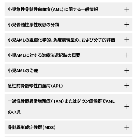
小児急性骨髄性白血病（AML）に関する一般情報
小児および青年のがん患者の生存において、劇的な改善が達成されてい
小児骨髄性悪性疾患の分類
る。
1975年から2010年の間に、小児がんの死亡率は50％を超える低下
[
1
]
を示した。急性骨髄白血病（AML）では、同じ期間に5年生存率が15歳未満
小児AMLの組織化学的、免疫表現型の、および分子的評価
小児AMLのFrench-American-British（FAB）分類システム
の小児で20％未満から68％に、15～19歳の青年で20％未満から57％に増
加した。
[
1
]
小児AMLに対する治療法選択肢の概要
急性骨髄性白血病（AML）に対する初めての包括的な形態学-組織化学的分
組織化学的評価
類システムが、FAB Cooperative Groupによって開発された。
[
1
]
[
2
]
[
3
]
小児における骨髄性白血病およびその他の骨髄悪性腫瘍の特徴
白血病は診断時に造血系に拡がっていると考えられ、孤立性緑色腫（顆粒球
小児AMLの治療
この分類システムは後述の世界保健機関（WHO）分類システムに置
[
4
]
[
5
]
急性骨髄性白血病（AML）の小児に対する治療は、急性リンパ芽球性白血病
肉腫または骨髄性肉腫とも呼ばれる）を呈する急性骨髄性白血病（AML）患
き換えられているが、主として形態学および系列マーカーの免疫組織化学的
（ALL）に対する治療とは大きく異なる。そのため、AMLとALLを鑑別するこ
小児白血病の約20％が骨髄性であり、多種多様な造血器悪性腫瘍を呈す
児の場合も例外ではない。このような患児は、全身化学療法を受けなけれ
検出に基づいて、AMLを主要な亜型に分類した。
小児および青年の急性骨髄性白血病（AML）に対する治療の一般的な原則
急性前骨髄球性白血病（APL）
とがきわめて重要である。急性白血病の診断を確定するには、急性白血病
る。
大多数の骨髄性白血病が急性であり、残りは慢性骨髄性白血病お
[
2
]
ば、必ず数ヵ月後あるいは数年後にAMLへと移行する。AMLは髄膜、脳実
を以下に述べ、続いてダウン症候群および急性前骨髄球性白血病（APL）の
患児の骨髄標本に特定の細胞化学染色を行うことが役立つ。最も一般的に
よび若年性骨髄単球性白血病など、慢性および/または亜急性骨髄増殖性
AMLの主要な亜型には以下のものがある：
質、精巣、卵巣、または皮膚（皮膚白血病）といった非造血（髄外性）組織に浸
小児の治療についてさらに具体的に検討する。
用いられている染色法には、ミエロペルオキシダーゼ染色、過ヨウ素酸シッ
急性前骨髄球性白血病（APL）は、異なる急性骨髄性白血病（AML）の亜型
一過性骨髄異常増殖症（TAM）またはダウン症候群でAML
疾患が含まれる。骨髄異形成症候群は、小児における発生頻度が成人より
潤することがある。髄外白血病は、年長のAML患児より乳児によくみられ
フ染色、ズダンブラックB染色、およびエステラーゼ染色がある。ほとんどの
であり、その理由として以下のいくつかの要因がある：
はるかに低く、ファンコニー貧血およびシュバックマン-ダイアモンド症候群
の小児
過去30年間、AML小児の全生存（OS）率は改善しており、現在の5年生存率
る。
[
1
]
症例において、このような組織化学的染色による染色パターンから、AMLが
のような先天性骨髄不全症候群から進展することがあるクローン性の前白
は55～65％である。
全寛解導入率は約85～90％で、診
[
1
]
[
2
]
[
3
]
[
4
]
[
5
]
急性骨髄単球性白血病（AMML）およびALLと鑑別される（
表5
を参照のこ
血病状態がほぼ必ずみられる。
骨髄中の芽球が20％以上の場合に、小児AMLと診断される。芽球は、フラ
断時からのイベントフリー生存（EFS）率は45～55％の範囲である。
骨髄異形成症候群（MDS）
[
2
]
[
3
]
と）。組織化学的染色はフローサイトメトリーを用いた免疫表現型検査にほ
ダウン症候群に伴うTAM
M0：
未分化型急性骨髄芽球性白血病。
M0のAMLは、
[
6
]
[
7
]
ンス-アメリカ-イギリス（FAB）のいずれかのAML亜型の形態学的、および組
しかしながら、AMLの異なる生物学的亜型の転帰は広範囲にわたる
[
4
]
[
5
]
とんど置き換えられている。