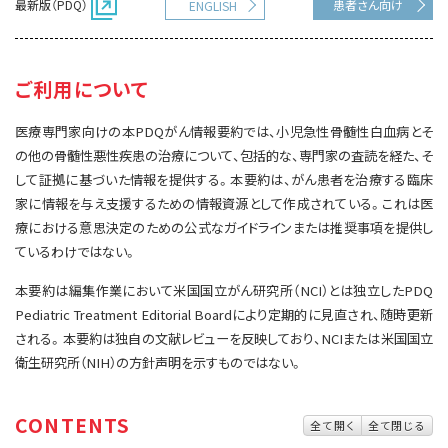
最新版（PDQ）
患者さん向け
ENGLISH
サイト内検索
お問い合わせ
遺伝学的情報
統合、代替、補完療法
ご利用について
医療専門家向けの本PDQがん情報要約では、小児急性骨髄性白血病とそ
の他の骨髄性悪性疾患の治療について、包括的な、専門家の査読を経た、そ
して証拠に基づいた情報を提供する。本要約は、がん患者を治療する臨床
家に情報を与え支援するための情報資源として作成されている。これは医
療における意思決定のための公式なガイドラインまたは推奨事項を提供し
ているわけではない。
本要約は編集作業において米国国立がん研究所（NCI）とは独立したPDQ
Pediatric Treatment Editorial Boardにより定期的に見直され、随時更新
される。本要約は独自の文献レビューを反映しており、NCIまたは米国国立
衛生研究所（NIH）の方針声明を示すものではない。
CONTENTS
全て開く
全て閉じる