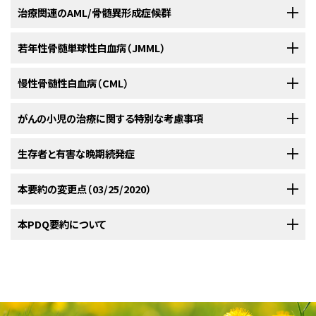
骨髄性白血病およびその他の骨髄悪性腫瘍の一般的特徴を以下に記す：
最未分化型AMLとも呼ばれ、光学顕微鏡レベルではミエロペ
織化学的特徴を認める。緑色腫の生検によっても診断が可能である。治療
（詳しい情報については、本要約の
分子的評価
および
リスク分類システム
の
骨髄異形成症候群（MDS）および骨髄増殖性症候群（MPS）は、小児におけ
治療関連のAML/骨髄異形成症候群
生後3年間でAMLのリスクが高いことに加えて、ダウン症候群の新生児の約
普遍的な凝固障害（播種性血管内凝固症）および特有な形態
ルオキシダーゼ（MPO）の発現が認められないが、電子顕微鏡
目的のために、典型的にAMLに伴うクローン性細胞遺伝学的異常として、
セクションを参照のこと）；小児の白血病の特異的な生物学的因子を考慮に
るすべての骨髄性悪性腫瘍の5～10％を占めている。これらは不均一な疾
10％がTAM（
学的特徴（French-American-British[FAB]M3またはその多
一過性の骨髄増殖性障害
[TMD]とも呼ばれる）を発症する。
a
では特徴的な顆粒がみられることがある。M0のAMLは、リン
表5．組織化学的染色パターン
t（8;21）（
RUNX1-RUNX1T1
）、inv（16）（
CBFB-MYH11
）、t（9;11）（
MLLT3-
入れた上で、個々の患者について予測される転帰はAML小児の一般集団に
患群で、MDSは一般に血球減少症を呈し、MPSは末梢血の白血球、赤血
若年性骨髄単球性白血病（JMML）
この疾患は先天性AMLに似ているが、典型的には生後3ヵ月（中央値、
様体）の臨床的所見。
[
1
]
発生機序
パ系の分化が認められなくとも、CD13、CD33、および
KMT2A
）、またはt（15;17）（
PML-RARA
）などを認める患者、および骨髄芽球
対する全体の転帰と比較して、はるかに良好である場合もあれば、はるかに
球、または血小板の増加を呈する。MDSは造血が非効率的で細胞死が多い
M0
AML、
AMML（M4）
AMoL（M5）
AEL（M6）
AMKL（M7）
49日）以内に自然に改善するものの、TAMは寛解に20ヵ月も要すると報告
CD117（c-KIT）といったクラスター決定因子（cluster
が20％を下回る患者は、骨髄異形成症候ではなく、むしろAMLであるとみな
不良である場合もある。
RARA
がん遺伝子の関与による結果としての特有な分子的病
という特徴があり、MPSは前期細胞の増殖および生存の増加に関係してい
APL（M1-
されている。
この寛解の遅れは、活動性疾患ではなく、TAM関連の肝線
慢性骨髄性白血病（CML）
急性骨髄性白血病（AML）。
[
2
]
AMLは、骨髄由来の自己複
電離放射線または化学療法、特にアルキル化剤およびトポイソメラーゼ阻害
発生率
determinant：CD）マーカーの発現により判定可能である。
される。
[
2
]
因。
る。両疾患とも、きわめて初期の多分化能造血幹細胞の疾患であるため、治
M3）
維化による肝腫大の持続を反映している可能性が高い。
製能のある幹細胞または前駆細胞の悪性転換によって引き起
[
3
]
剤による治療後に急性骨髄性白血病（AML）または骨髄異形成症候群
寛解導入療法
癒を目的とした治療アプローチには、ほぼすべてで同種造血幹細胞移植
こされ、未熟な非機能性の骨髄細胞の蓄積に至るクローン性
ミエ
がんの小児の治療に関する特別な考慮事項
-
+
+
-
-
（MDS）が発現した場合は、
治療関連AML
（t-AML）または
治療関連MDS
（t-
若年性骨髄単球性白血病（JMML）はまれな白血病であり、発生頻度は小児
米国では、伝統的に完全寛解（CR）が以下のような形態学的基準を用いて定
M1：
最未分化型であるが、免疫組織化学またはフローサイト
発生率
TAMは一般に自己消散的な疾患であるが、重大な合併症を伴うことがあ
分化誘導薬のオールトランス（all-
trans
）レチノイン酸（ATRA）お
ロペ
（HSCT）が必要である。
疾患として定義される。これらのイベントにより、骨髄内および
MDS）と呼ばれる。遺伝毒性薬曝露に加えて、遺伝的素因の感受性（薬物の
急性骨髄性白血病（AML）の約1/10で、年間発生率は100万人当たり約1～2
義されている：
メトリーにより検出されるMPOの発現を伴う急性骨髄芽球性
ルオキ
小児AMLに対する最新の治療プロトコルによって、85～90％の完全寛解
り、罹患した乳児の10～17％が死亡する可能性がある。
よびアポトーシス促進薬の三酸化ヒ素に対する特有な感受
[
2
]
[
3
]
[
4
]
[
5
]
[
6
]
シダ
その他の臓器におけるこれら悪性骨髄細胞の蓄積増加に至
解毒およびDNA修復経路の構成分子における多型など）が二次性
小児および青年におけるがんはまれであるが、小児がんの全発生率は、
生存者と有害な晩期続発症
例である。
JMMLは典型的には幼児に認められ（年齢中央値、約1.8
[
1
]
慢性骨髄性白血病（CML）は、小児白血病全体に占める割合が5％未満で、
白血病。
（CR）率が得られる。
約2～3％の患者が寛解導入期に死亡し、治
進行性の臓器肥大、内臓滲出液（visceral effusion）、早産（妊娠37週未満）、
ーゼ
[
6
]
[
7
]
[
8
]
性。
[
1
]
危険因子
る。急性と呼称するには、後のセクションで示されるようにいく
AML/MDS発現の一因となっている可能性がある。
1975年以降徐々に増加している。
小児および青年のがん患者は、小児
[
1
]
[
2
]
[
3
]
[
4
]
歳）、男児に多い（男女比、約2.5：1）。
[
1
]
小児期では年齢の高い青年に最も多くみられる。
[
1
]
療関連合併症によるものが最も多い。
CRを得るには、通常、
出血性素因、自然寛解の失敗、進行性の肝機能障害の臨床検査での証拠
非特
[
6
]
[
7
]
[
8
]
[
9
]
つか例外があるものの、通常は骨髄内に20％を超える未熟な
M2：
分化型急性骨髄芽球性白血病。
期および青年期に発生するがんの治療経験を有する専門家から構成される
異的
がんおよびその治療による長期合併症の問題は多くの疾患カテゴリーに及
本要約の変更点（03/25/2020）
現在使用されている併用化学療法レジメンによる高度の骨髄低形成を惹起
（直接ビリルビン上昇）、腎不全、および非常に高い白血球（WBC）数を有す
以下の生殖細胞変異または遺伝性疾患を有する患者は、MDSを発症するリ
t-AML/t-MDSのリスクはレジメン依存性で、投与した化学療法薬の累積用
エス
白血病性芽球を認めなければならない。（詳しい情報について
集学的チームのある医療機関に紹介すべきである。
この集学的チーム
[
2
]
ぶが、骨髄性悪性疾患の治療に関連して、強調に値する重大な問題がいくつ
臨床像および診断基準
分子的異常
テラー
する必要がある（ただし、M3のAPL亜型は除く）。寛解導入化学療法により
る乳児は、早期死亡のリスクが特に高い。
これらの高リスクTAM
[
3
]
[
4
]
[
6
]
スクが有意に高い：
量のほか、照射した放射線の線量および照射野に関係していることが多い。
M3：
急性前骨髄球性白血病（APL）高顆粒型。（詳しい情報に
は、本要約の
小児AMLに対する治療法選択肢の概要
および
小
末梢血球数（白血球[WBC]数、分画[好中球絶対数>1,000/
ゼ
のアプローチでは、至適な生存期間および生活の質が得られる治療、支持
かある。（詳しい情報については、PDQの
小児がん治療の晩期合併症（晩期
PDQがん情報要約は定期的に見直され、新情報が利用可能になり次第更
本PDQ要約について
重度の骨髄抑制が引き起こされるため、寛解導入期の感染症または出血に
患者の21％が死亡することが報告されているが、TAMに起因するのは10％
過去に使用されていたエピポドフィロトキシン（例えば、エトポシド また
[
5
]
ついては、本要約の
急性前骨髄球性白血病
のセクションを参
児AMLの治療
のセクションを参照のこと。）
診断時によくみられる臨床的特徴には以下のものがある：
μL]、および血小板数>100,000/μL）が上昇して正常に近づく。
ク
-
+
+
±
[
2
]
-
CMLで最も特徴的な細胞遺伝学的異常は、9番染色体と22番染色体の転座
療法、およびリハビリテーションを小児が必ず受けられるように、以下の小
障害）
の要約を参照のこと。）
新される。本セクションでは、上記の日付における本要約最新変更点を記
これらのAPLに特有な特徴により、治療開始から最初の数日間における凝
よる合併症および死亡が大きな問題となる場合がある。
のみで、残りの死亡は、ダウン症候群の新生児で多くみられることが知られ
ロ
はテニポシド）またはアルキル化剤（例えば、メクロレタミン、メルファラン、ブ
照のこと。）
（t（9;22））で、BCR-ABL1融合蛋白を生じるフィラデルフィア染色体（Ph）で
児およびその他の専門家の技能を取り入れている。
述する。
ロ
固障害性合併症を避けるために適切な支持療法手段が開始できるように、
ている共存疾患に起因していた。
[
3
]
スルファン、およびシクロホスファミド）のいずれかを高い累積用量で採用し
一過性骨髄異常増殖症（TAM）。
TAMは、一過性の骨髄
造血幹細胞移植（HSCT）を受けていない成人生存者を対象としたAML治療
本要約の目的
やや低形成ないし正形成の骨髄で芽球が5％未満。
ア
ある。
AML小児に対する寛解導入期の治療法選択肢には以下を含めてもよい：
[
2
]
診断時に疑念指数を高めることが避けられない。凝固障害性合併症のリス
セ
たレジメンでは、t-AML/t-MDSの発生率が過剰に高く、一部の例で10％を
M3v：
APLの微小顆粒多様体。前骨髄球の細胞質には微細
増殖性疾患または一過性の白血病とも呼ばれる。ダウン症候
による晩期合併症（晩期障害）に関して選択した研究には以下のものがあ
小児骨髄性悪性疾患の分類
生命を脅かす症状の有無にかかわらず、肝腫大の診断時の臨床像に基づい
テ
クを最小化する治療の異なる導入レジメンを策定すること、およびAPLに対
ファンコニー貧血：
DNA修復遺伝子における生殖細胞変
医療専門家向けの本PDQがん情報要約では、小児急性骨髄性白血病とそ
中枢神経系（CNS）または他の髄外領域を含めて疾患の臨床徴
超えていた。
しかしながら、最近の小児がん治療に用いられる化学
な顆粒が認められ、多くの場合、核にひだがみられる。M3vは、
化学療法
[
5
]
[
。
6
]
ート
群の乳児に観察されるTAMは、AMLとの鑑別が困難なことが
る：
て、以下の3つのリスク群が特定されている：
臨床所見
[
3
]
する過去のアプローチよりも、また他のAML型の患者に対する転帰と比較
異により引き起こされる。
参考文献20
としてOrgel et al.および証拠レベル：3iiAを追加。
b
b
の他の骨髄性悪性疾患の治療について、包括的な、専門家の査読を経た、そ
候または症状がみられない。
療法レジメンでは、t-AML/t-MDSの累積発生率が1～2％以下である。
[
3
]
臨床的、細胞遺伝学的、および治療上の意義がFAB M3と同じ
ゲムツズマブオゾガマイシン
。
ア
-
-
+
+
-