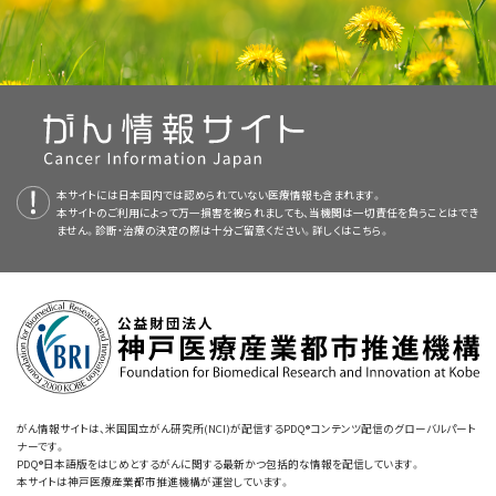
では次のように痛みを表現します：
提供する総括的ながん情報データベースです。PDQデータベースには、が
検査や処置は痛みを伴うことがあります。そのため、処置を開始する前に疼
できない疼痛の管理に役立ちます。神経ブロックは、疼痛の発生部位を特定
高齢患者さんは、複数の
慢性
疾患を抱え、様々な
病態
に対する数種類の薬
疼痛とがん治療：副作用（英語）
んの予防や発見、遺伝学的情報、治療、支持療法、補完代替医療に関する最
痛管理を始めることが有用です。患者さんを落ち着かせたり、眠らせたりす
したり、長期間の治療に対する疼痛の
反応
を予測したりするために行われる
物を使用していることがあります。これにより、
薬物相互作用
のリスクが増
新かつ公表済みの情報を要約して収載しています。ほとんどの要約につい
る働きのある
がんの疼痛の管理：がん患者さんへの支援（英語）
薬物
を使用することがあります。
イメージ法
や
リラクゼーショ
ほか、特定の処置後に生じる疼痛を予防するためにも用いられます。
大することがあります。複数の
薬物
を一緒に使用することで、体内の作用が
て、2つのバージョンが利用可能です。専門家向けの要約には、詳細な情報
ン法
などの
療法
も、治療に伴う疼痛や
不安
の制御に役立ちます。不安を軽
変化し、患者さんの慢性疾患に影響を及ぼす可能性もあります。
患者さんの状態を把握するために、医療チームは痛みについて次のように
が専門用語で記載されています。患者さん向けの要約は、理解しやすい平
オピオイド薬のまん延とがんの疼痛の管理（英語）
減するために、開始前に検査について質問し、予想される出来事について把
神経学的治療
尋ねます：
0は無痛。
易な表現を用いて書かれています。いずれの場合も、がんに関する正確か
握しておきましょう。処置中は家族や友人にそばにいてもらいましょう。
少ない用量から開始します。
つ最新の情報を提供しています。また、ほとんどの要約は
スペイン語
版も利
手術を行って、薬を送り込む
装置
や弱い電流で神経を刺激する装置を移植
1～3は軽度の疼痛。
本サイトには日本国内では認められていない医療情報も含まれます。
用可能です。
することがあります。
高齢の患者さんが鎮痛
薬
を使用する場合は、
痛覚閾値
、
疼痛の表現
、身体
各種のがん治療が各種の疼痛を引き起こすことがあります。
本サイトのご利用によって万一損害を被られましても、当機関は一切責任を負うことはでき
機能や精神機能への作用に関する個人差に対応できるよう、低
ません。診断・治療の決定の際は十分ご留意ください。詳しくは
こちら。
用量
から開
4～6は中等度の疼痛。
PDQはNCIが提供する1つのサービスです。NCIは、米国国立衛生研究所
患者さんは、受ける治療によって異なる種類の疼痛を感じることがありま
始し、時間をかけて調節します。高齢の患者さんでは、若年の患者さんに比
脊髄切断術
いつ痛みが始まりましたか。
（National Institutes of Health：NIH）の一部であり、NIHは連邦政府にお
す：
7～10は重度の疼痛。
べて少ない用量で、大きな鎮痛効果が長く持続する可能性があります。
ける生物医学研究の中心機関です。PDQ要約は独立した医学文献のレ
脊髄切断術は
脊髄
内の特定の神経を切断して疼痛を軽減する手術で、施行
痛みはどのくらいの間、続きますか。
ビューに基づいて作成されたものであり、NCIまたはNIHの方針声明ではあ
されることは多くありません。この手技は痛みと温感や冷感をブロックしま
高齢患者さんには薬物の副作用が多くみられる傾向があります。
りません。
す。この手技は、終末期の患者さんが他の方法では緩和できない重度の疼
どこが痛みますか。自分の身体や人体図を用いて、正確な疼痛
痛を抱えている場合に選択されることがあります。
の部位を患者さんに指し示してもらいます。
オピオイド
薬や
NSAID
を使用する高齢患者さんは、
副作用
に対する入念な
本要約の目的
手術後の
疼痛。
数値で痛みを表現することが難しい患者さん向けに、楽しい顔と悲しい顔の
観察を受けるべきです。詳細については、
オピオイドの一般的な副作用
をご
がん情報サイトは、米国国立がん研究所(NCI)が配信するPDQ®コンテンツ配信のグローバルパート
痛みの強さはどのくらいですか。痛みの強さを1～10で表すよ
イラストで痛みの強さを表す尺度もあります。これらの尺度は記憶や思考の
覧ください。特定のNSAIDの副作用を避けるために、他の薬物を使用する
緩和ケア
ナーです。
このPDQがん情報要約では、疼痛の原因と治療に関する最新の情報を記載
静脈内化学療法が引き起こす
痙攣
、刺すような痛み、かゆみ。
うに求められます（10が最も強い）。
障害をもつ成人の患者さんや、幼児の患者さんに有用です。
PDQ®日本語版をはじめとするがんに関する最新かつ包括的な情報を配信しています。
こともあります：
しています。患者さんとそのご家族および介護者に情報を提供し、支援する
本サイトは神戸医療産業都市推進機構が運営しています。
一部の患者さんは緩和ケアサービスの支援を受けます。緩和ケア提供者は