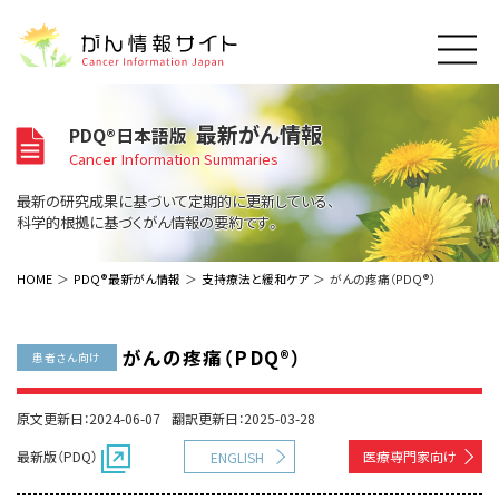
このサイトについて
最新がん情報
PDQ®日本語版
About Cancer Information Japan
Cancer Information Summaries
ご利用規約
がんの種類
最新の研究成果に基づいて定期的に更新している、
Cancer Types
プライバシーポリシー
科学的根拠に基づくがん情報の要約です。
お問い合わせ
脳神経
泌尿器
内分泌
最新がん情報
HOME
PDQ®最新がん情報
支持療法と緩和ケア
がんの疼痛（PDQ®）
Summaries
寄附・協賛のお願い
眼
婦人科
原発不明
寄附・協賛一覧
頭頸部
皮膚
治療（成人）
がん用語辞書
小児
がんの疼痛（PDQ®）
患者さん向け
沿革
Dictionary
呼吸器
骨軟部
治療（小児）
支持療法と緩和ケア
関連リンク
支持療法と緩和ケア
乳腺
造血器
原文更新日：2024-06-07
翻訳更新日：2025-03-28
お知らせ一覧
補完代替医療
News
スクリーニング（検診）
消化管
AIDs関連
最新版（PDQ）
医療専門家向け
ENGLISH
予防
肝胆膵
胚細胞
全般