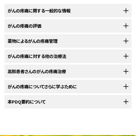
がんの疼痛に関する一般的な情報
がんの疼痛の評価
がんやがん治療、診断検査は、疼痛（痛み）を引き起こすことがありま
す。
薬物によるがんの疼痛管理
医療チームは最良の治療法を決定するために患者さんの疼痛につい
疼痛は、
がん
の患者さんに最もよくみられる
症状
の1つです。疼痛はがんや
て質問します。
がん治療によって、あるいはいくつかの要因が組み合わさって起こります。
がんの疼痛に対する他の治療法
薬物は疼痛の重症度（軽度、中等度、重度）を考慮して処方されます。
腫瘍
、
手術
、
静脈内化学療法
、
放射線療法
、
分子標的療法
、
ビスフォスフォ
重要なのは、疼痛の原因を早期に特定し、迅速に治療を行うことです。医療
ネート薬
などの
治療法
、
診断手技
は、疼痛（痛み）を引き起こすことがありま
チームは、次のような機会に頻繁に患者さんの疼痛の程度を測定します：
がん
高齢患者さんのがんの疼痛治療
の疼痛はほとんどが
薬物
で制御できますが、患者さんによっては薬物の
医師は患者さんの疼痛を軽減するための
薬物
を
処方
します。これらの薬物
す。
副作用
が多く出すぎる場合や、特定の部位の痛みを別の方法で治療しなけ
は、体内での濃度を一定に保つためにスケジュールに従って使用する必要
ればならない場合があります。疼痛を効果的に緩和する方法を見つけるた
がんの疼痛についてさらに学ぶために
があり、それが疼痛の再発予防につながります。薬物は口から服用したり、
若年の患者さんは、年長の患者さんよりもがんの痛みと
疼痛のフレア
が生じ
高齢者のがんの疼痛治療は、いくつかの要因によって影響を受けま
めに、担当医にご自身の状況を伝えてください。その他の治療法としては、
点滴
または
注射
などの方法で投与したりします。
す。
やすいようです。
進行がん
の患者さんは疼痛も強く、また、多くの
がん
生存者
神経ブロック
、
手術
、
放射線療法
、
緩和ケア
などがあります。
米国国立がん研究所
本PDQ要約について
が提供している
がん
の疼痛に関する詳しい情報につい
の方は、がん治療の終了後も継続して痛みを経験します。
がん
治療の開始後。
定められた投与時刻の合間に発生した疼痛に対して、追加分の
用量
が処方
いくつかの問題は65歳以上の患者さんに多くみられる傾向があります。こう
ては、以下をご覧ください：
されることもあります。医師は患者さんの必要に応じて薬物の投与量を調
本要約は、成人のがんの疼痛を管理する方法について書かれたものです。
した患者さんの
介護者
は、以下のような問題に留意すべきです：
神経ブロック
疼痛の新たな治療の開始後。
PDQについて
整します。
神経ブロックは、
神経
の内部または周囲に
局所麻酔
薬などの薬物を
注射
し
検査や手技の間またはその前後に疼痛を管理することができます。
高齢の患者さんには数種類の薬物が処方されることがあります。
新たな痛みが生じたとき。
0～10の尺度で痛みの程度を表し、使用する鎮痛
薬
を決定します。この尺度
PDQ（Physician Data Query：医師データ照会）は、米国国立がん研究所が
て、疼痛をブロックする方法です。神経ブロックは、他の方法でコントロール