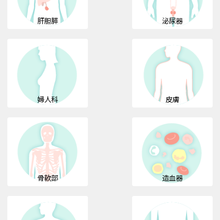
肝胆膵
泌尿器
婦人科
皮膚
骨軟部
造血器