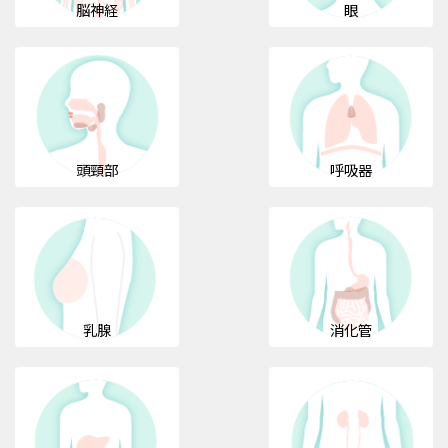
脳神経
眼
頭頸部
呼吸器
乳腺
消化管