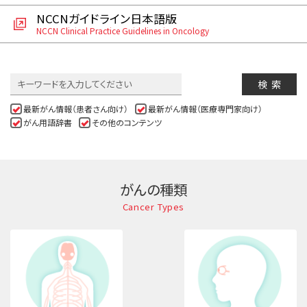
サイト内検索
お問い合わせ
NCCNガイドライン日本語版
遺伝学的情報
NCCN Clinical Practice Guidelines in Oncology
統合、代替、補完療法
検索
最新がん情報（患者さん向け）
最新がん情報（医療専門家向け）
がん用語辞書
その他のコンテンツ
がんの種類
Cancer Types