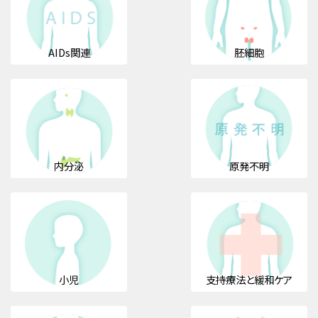
AIDs関連
胚細胞
内分泌
原発不明
小児
支持療法と緩和ケア