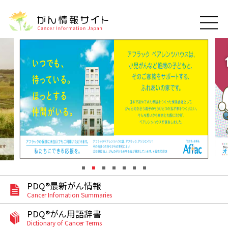
このサイトについて
About Cancer Information Japan
ご利用規約
がんの種類
Cancer Types
プライバシーポリシー
お問い合わせ
脳神経
泌尿器
内分泌
最新がん情報
Summaries
寄附・協賛のお願い
眼
婦人科
原発不明
寄附・協賛一覧
頭頸部
皮膚
治療（成人）
がん用語辞書
小児
沿革
Dictionary
呼吸器
骨軟部
治療（小児）
支持療法と緩和ケア
PDQ®最新がん情報
関連リンク
支持療法と緩和ケア
乳腺
造血器
Cancer Infomation Summaries
お知らせ一覧
補完代替医療
News
スクリーニング（検診）
消化管
AIDs関連
PDQ®がん用語辞書
Dictionary of Cancer Terms
予防
肝胆膵
胚細胞
全般