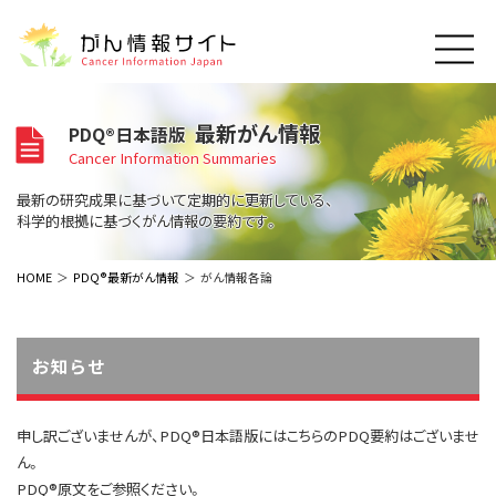
このサイトについて
最新がん情報
PDQ®日本語版
About Cancer Information Japan
Cancer Information Summaries
ご利用規約
がんの種類
最新の研究成果に基づいて定期的に更新している、
Cancer Types
プライバシーポリシー
科学的根拠に基づくがん情報の要約です。
お問い合わせ
脳神経
泌尿器
内分泌
最新がん情報
HOME
PDQ®最新がん情報
がん情報各論
Summaries
寄附・協賛のお願い
眼
婦人科
原発不明
寄附・協賛一覧
頭頸部
皮膚
治療（成人）
がん用語辞書
小児
お知らせ
沿革
Dictionary
呼吸器
骨軟部
治療（小児）
支持療法と緩和ケア
関連リンク
支持療法と緩和ケア
乳腺
造血器
お知らせ一覧
申し訳ございませんが、PDQ®日本語版にはこちらのPDQ要約はございませ
補完代替医療
News
スクリーニング（検診）
消化管
AIDs関連
ん。
予防
PDQ®原文をご参照ください。
肝胆膵
胚細胞
全般