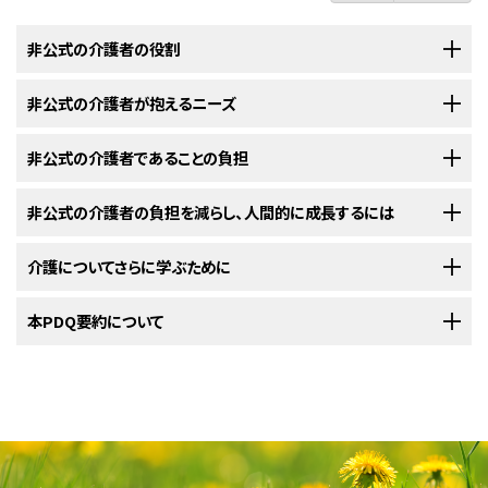
非公式の介護者の役割
本要約は、
非公式の介護者が抱えるニーズ
がん
患者さんの介護を担う非公式の
介護者
が果たす役割、およ
びそうした介護者のニーズと負担について書かれたものです。
非公式の介護者であることの負担
介護者のニーズ（介護者が必要とするもの）は時間とともに変化しま
公式の介護者と非公式の介護者が存在しています。
す。
非公式の介護者の負担を減らし、人間的に成長するには
がん患者さんを介護するなかで、介護者は感情的または身体的な対処
非公式の介護者は患者さんの近親者や友人であることが多く、同居している
がん
患者さんが
スクリーニング
、
診断
、治療の順に経験し、長期にわたって
に困難を感じることがあります。
場合もあればそうでない場合もあります。
看護師
をはじめとする公式の介
生存者（
サバイバー
）として過ごしながら終末期を迎えるまでの間に、
介護者
介護についてさらに学ぶために
介護者の負担は様々な方法で軽減することができます。
護者は、患者さんの介護に関する訓練を受けて有償で従事する人々です。
のニーズも変化していきます。がんの過程で、ほとんどの介護者は心配が解
介護者
は問題が自分の手に負えないという気持ちになりがちです。
がん
の
公式の介護者も非公式の介護者も、治療中あるいは治療後にがん患者さん
消されることを望み、情報の必要性を感じます。
診断
を受けた、あるいはがんが再発したと知らされたら、介護者はそのこと
米国国立がん研究所
本PDQ要約について
が提供している介護に関する詳しい情報については、
以下の
療法
や技法は、
介護者
の負担を予防または軽減するために利用でき
を様々な形で支援します。
を心配するでしょう。患者さんの先行きがわからない場合や患者さんが苦し
以下をご覧ください：
ます：
介護者は治療や副作用について疑問をもち、役に立つ情報の探し方や
んでいる場合は、思うように支援ができず、前向きな気持ちでいることも難し
セルフケアの方法を知りたいと考えることがあります。
PDQについて
介護の対象ががん患者さんであるケースは少なくありません。
いかもしれません。自身も仕事をしながら、介護の一環で家事や診察の付き
添いなどをこなしていくことは、簡単に両立できる課題ではありません。患
介護者の関心のひとつは、必要な情報を入手することです。
PDQ（Physician Data Query：医師データ照会）は、米国国立がん研究所が
医療提供者
に
介護者であるということは、誰かの日常生活を手助けするということです。
者さんもそうしたことを気に掛けていますが、患者さんと介護者の優先事項
次のような質問をすることができます：
提供する総括的ながん情報データベースです。PDQデータベースには、が
以下のような活動を介助します：
が一致しなければ、それが
がん患者さんの介護者に対するサポート（英語）
ストレス
の種になってしまいます。
認知行動療法。
特定の物事に対する介護者の考え方や感じ
んの予防や発見、遺伝学的情報、治療、支持療法、補完代替医療に関する最