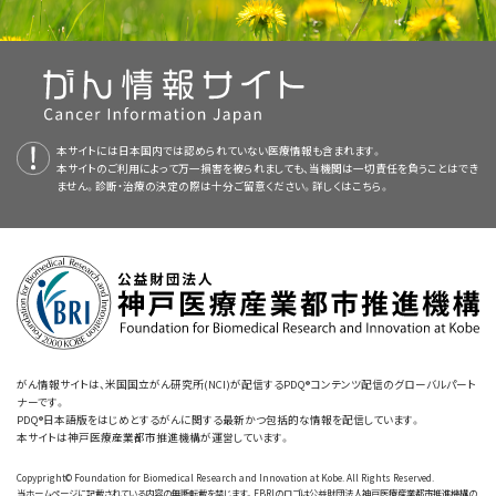
方を変化させる
療法
の一種。
新かつ公表済みの情報を要約して収載しています。ほとんどの要約につい
介護者の健康（英語）
介護者はがん患者さんの介護に取り組むなかで負担を感じることがあ
て、2つのバージョンが利用可能です。専門家向けの要約には、詳細な情報
ります。
補完代替療法。
介護者の
ストレス
と
不安
の管理に、
誘導イメ
が専門用語で記載されています。患者さん向けの要約は、理解しやすい平
ージ法
、
マッサージ療法
、
ヒーリングタッチ
などの様々な技法
がんについて：患者のがんの種類について教えてもらえます
入浴、着替え、髭剃りなどの身の回りのこと。
易な表現を用いて書かれています。いずれの場合も、がんに関する正確か
介護者の負担とは、治療中や闘病中の家族や友人を支援している介護者の
が利用できます。
か。
つ最新の情報を提供しています。また、ほとんどの要約は
スペイン語
版も利
ストレスや緊張のことです。必要性に対して実際の手立てが不足している
清掃、調理、洗濯などの家事。
本サイトには日本国内では認められていない医療情報も含まれます。
用可能です。
と、介護者は負担を感じます。そうしたときに、介護は以下のような負の影
家族療法またはカップル療法。
家族関係を強化して家
本サイトのご利用によって万一損害を被られましても、当機関は一切責任を負うことはでき
リスクと有益性について：治療にはどんなリスクと有益性があ
響をもたらすことがあります：
ません。診断・治療の決定の際は十分ご留意ください。詳しくは
こちら。
族による問題解決を支援する
カウンセリング
。
その人のお金まわりのこと。
PDQはNCIが提供する1つのサービスです。NCIは、米国国立衛生研究所
りますか。
（National Institutes of Health：NIH）の一部であり、NIHは連邦政府にお
対人関係療法。
介護者の負担を減らすために他者との関係
ケアやサービスの計画。
副作用
について：在宅で患者の副作用にどう対応すればよいで
ける生物医学研究の中心機関です。PDQ要約は独立した医学文献のレ
に焦点を当てる一対一のカウンセリング。
しょうか。
ビューに基づいて作成されたものであり、NCIまたはNIHの方針声明ではあ
頻繁に訪問する。
りません。
不安
。
問題解決またはスキル開発。
介護者が以下のようなスキ
投薬や看護の方法について：
注射
をするときはどうしたらいい
ルを開発する手助けをします：
でしょうか。
経管栄養
の実施方法を教えてください。
本要約の目的
抑うつ
。
がん情報サイトは、米国国立がん研究所(NCI)が配信するPDQ®コンテンツ配信のグローバルパート
回復
について：回復にはどのくらいの期間が必要でしょうか。
ナーです。
このPDQがん情報要約では、がん患者の介護者の苦難と有用な介入に関す
心的外傷後ストレス障害
。
患者さんの
症状
を評価し管理する能力。
電話や電子メールで受診の予約を入れたりケアやサービスの計画を立てた
PDQ®日本語版をはじめとするがんに関する最新かつ包括的な情報を配信しています。
る最新の情報を記載しています。患者さんとそのご家族および介護者に情
本サイトは神戸医療産業都市推進機構が運営しています。
りするなど、介護は遠距離で行われることもあります。
補完代替医療
について：補完代替医療（CAM）による治療を行
生活の質
の低下。
報を提供し、支援することを目的としています。医療に関する決定を行うた
介護上の問題に対する解決策の特定。
う前に確認することはありますか。補完代替医療の治療は役
Copypright© Foundation for Biomedical Research and Innovation at Kobe. All Rights Reserved.
めの正式なガイドラインや推奨を示すものではありません。
当ホームページに記載されている内容の無断転載を禁じます。FBRIのロゴは公益財団法人神戸医療産業都市推進機構の