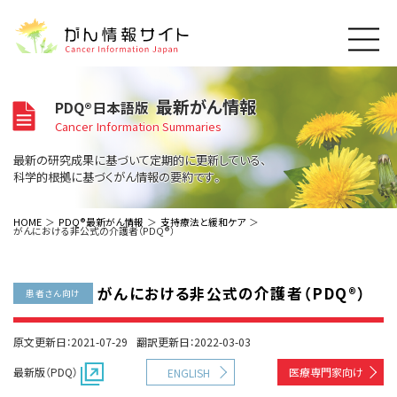
このサイトについて
最新がん情報
PDQ®日本語版
About Cancer Information Japan
Cancer Information Summaries
ご利用規約
がんの種類
最新の研究成果に基づいて定期的に更新している、
Cancer Types
プライバシーポリシー
科学的根拠に基づくがん情報の要約です。
お問い合わせ
脳神経
泌尿器
内分泌
最新がん情報
HOME
PDQ®最新がん情報
支持療法と緩和ケア
がんにおける非公式の介護者（PDQ®）
Summaries
寄附・協賛のお願い
眼
婦人科
原発不明
寄附・協賛一覧
頭頸部
皮膚
治療（成人）
がん用語辞書
小児
がんにおける非公式の介護者（PDQ®）
沿革
Dictionary
患者さん向け
呼吸器
骨軟部
治療（小児）
支持療法と緩和ケア
関連リンク
支持療法と緩和ケア
乳腺
造血器
お知らせ一覧
原文更新日：2021-07-29
翻訳更新日：2022-03-03
補完代替医療
News
スクリーニング（検診）
消化管
AIDs関連
最新版（PDQ）
医療専門家向け
ENGLISH
予防
肝胆膵
胚細胞
全般