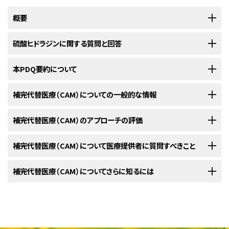
概要
注：この要約の情報は現在更新されておらず、参照用としての
硫酸ヒドラジンに関する質問と回答
みご利用いただけます。
本PDQ要約について
1.硫酸ヒドラジンとは何ですか。
補完代替医療（CAM）についての一般的な情報
硫酸ヒドラジン
は、
がん
ならびにがんに伴う
食欲不振
（
食欲
の喪失）および
悪
PDQについて
液質
（筋肉と体重が減少する病態）に対する治療薬として研究されている
化
硫酸ヒドラジン
は、
がん
およびがんによる特定の
副作用
に対す
補完代替医療（CAM）は、統合的医療とも呼ばれ、ヒーリングに関する原理
補完代替医療（CAM）のアプローチの評価
PDQ（Physician Data Query：医師データ照会）は、米国国立がん研究所が
合物
です。
る治療薬として研究されてきた
化合物
です（詳しくは
質問1
を参
やアプローチ、治療法などを幅広く意味します。従来の治療に加えて実施す
提供する総括的ながん情報データベースです。PDQデータベースには、が
照してください）。
る場合は補完療法と呼ばれ、また、従来の治療の代わりに実施する場合は、
補完代替医療の治療についても、従来の治療の評価と同様、厳格な科学的
補完代替医療（CAM）について医療提供者に質問すべきこと
んの予防や発見、遺伝学的情報、治療、支持療法、補完代替医療に関する最
2.がんに対する補完代替治療としての硫酸ヒドラジンの発見
よく代替療法と呼ばれます（従来の治療とは医学界で広く受け入れられ、か
評価を行うことが重要です。米国国立がん研究所および米国国立補完統合
新かつ公表済みの情報を要約して収載しています。ほとんどの要約につい
硫酸ヒドラジンには、
腫瘍
による
グルコース
（腫瘍
細胞
の増殖
および使用には、どのような経緯があったのですか。
つ主流となっている治療を意味します）。どのように用いられるかによって、
衛生センター（NCCIH）は医療施設において、がんに対するCAM療法の評価
て、2つのバージョンが利用可能です。専門家向けの要約には、詳細な情報
補完代替療法を受けることを考えている場合、患者さんは主治医などの医
補完代替医療（CAM）についてさらに知るには
に必要となる糖類の一種）の取り込みを阻害する働きのある可
補完療法とみなされる場合と、代替療法とみなされる場合があります。補
を行うための臨床試験（調査研究）を数多く主催しています。
が専門用語で記載されています。患者さん向けの要約は、理解しやすい平
療提供者に次の質問を行ってください。
能性があります（詳しくは
質問3
を参照してください）。
ヒドラジン化合物には動物やヒトに対する
毒性
があるということが1900年
完代替療法は、病気の予防やストレスの軽減、副作用や症状の予防と軽減、
易な表現を用いて書かれています。いずれの場合も、がんに関する正確か
米国国立補完統合衛生センター（NCCIH）
代の始めごろから知られていました。これまでに400種類以上のヒドラジン
一般的に、がんの治療における従来のアプローチは、多数の患者さんを対
そして疾患の管理や治癒を目的として用いられます。
つ最新の情報を提供しています。また、ほとんどの要約は
スペイン語
版も利
ランダム化臨床試験
（
調査研究
の一種）では、硫酸ヒドラジンに
系化合物について、がん
細胞
を殺傷する能力があるかを確かめるための検
象とした臨床試験の実施など、厳格な科学的プロセスを経て、安全性や有効
米国国立衛生研究所（NIH）の国立補完統合衛生センター（NCCIH）は、補完
用可能です。
腫瘍を縮小または消失させる効果は確認されませんでした。し
証が行われてきました。そのうちの1つである
がんの従来の治療とは異なり、補完代替療法は保険が適用されないことが
プロカルバジン
は、1960年代
性が検討されています。それに比べ、補完代替医療の安全性や有効性につ
代替医療の研究および評価を促進し、医療専門家や一般の方を対象に様々