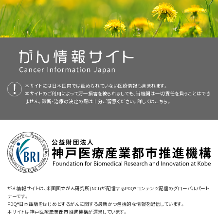
かしながら、一部のランダム化試験において、がんによって引き
から
多くあります。患者さんは加入保険会社に、補完代替医療が保険の適用対
ホジキン病
、
黒色腫
、および
肺がん
の治療に使用されています。
いてはあまり知られていません。厳格な評価を経たCAM療法はごくわずか
PDQはNCIが提供する1つのサービスです。NCIは、米国国立衛生研究所
なアプローチについての情報を提供しています。
どのような副作用が予想されますか。
起こされた
食欲不振
および
悪液質
の治療に硫酸ヒドラジンが
象となっているかどうかを確認することをお奨めします。
です。はじめは純粋に代替アプローチとみなされていた少数のCAM療法
（National Institutes of Health：NIH）の一部であり、NIHは連邦政府にお
役に立ったという報告がなされています（詳しくは
質問6
を参照
このプロカルバジンの抗がん作用が注目され、1970年代になると、がん治
が、治癒を求めるものではなく、患者さんをより楽にし回復を早める手助け
ける生物医学研究の中心機関です。PDQ要約は独立した医学文献のレ
この治療に伴うリスクは何ですか。
してください）。
療における硫酸ヒドラジン（プロカルバジンに類似した化合物）の有効性を
補完代替医療の中には、標準治療を妨げたり、従来の治療と併用した場合
となる補完医療として、がんの治療で用いられつつあります。1つの例が鍼
ビューに基づいて作成されたものであり、NCIまたはNIHの方針声明ではあ
調べる研究が開始されました。さらに、がんに伴う悪液質に対する治療薬と
に有害となりうるものがあるため、補完代替療法を検討されているがん患
既知の有益性はそれらのリスクに勝っていますか。
療法です。1997年11月に開催された米国国立衛生研究所（NIH）の専門家
りません。
米国では、硫酸ヒドラジンは
栄養補助食品
として販売されてい
しての硫酸ヒドラジンの研究もこの頃から行われるようになりました。
者さんはどんな治療法でも必ず、担当医や看護師、薬剤師と相談して意思決
NCCIH Clearinghouse
委員会の会合によると、鍼療法は化学療法に関連した吐き気や嘔吐、そして
ます。
米国食品医薬品局
は、
臨床試験
における使用を除き、硫
定を行ってください。
この治療からどのようなメリットが期待できますか。
手術に関連した疼痛の管理に有効であることがわかりました。対照的に、
本要約の目的
ヒドラジン化合物はまた、ロケット燃料や
除草剤
（植物を駆除するための
化
酸ヒドラジンをがんに対する治療薬として使用することを承認
本サイトには日本国内では認められていない医療情報も含まれます。
Post Office Box 7923 Gaithersburg, MD 20898–7923
レートリルの使用などのいくつかのアプローチは、検討の結果、無効である
学物質
）として、また、ボイラーや冷却塔システムに用いる化学薬品としても
本サイトのご利用によって万一損害を被られましても、当機関は一切責任を負うことはでき
していません（詳しくは
質問8
を参照してください）。
この治療は従来の治療の妨げになりますか。
このPDQがん情報要約では、がん患者さんに対する治療での硫酸ヒドラジ
か、または有害となりうることがわかりました。
ません。診断・治療の決定の際は十分ご留意ください。詳しくは
こちら。
使用されています。多くの
科学者
は、硫酸ヒドラジンや他の類似物質を発が
電話：+1-888-644-6226 （フリーダイヤル）
ンの使用に関する最新の情報を記載しています。患者さんとそのご家族お
ん性物質と考えており、これらの化合物を使用することの安全性について懸
この治療は臨床試験の一部として実施されますか。
1991年に始まった
NCIのBest Case Series Program
は、臨床で用いられて
よび介護者に情報を提供し、支援することを目的としています。医療に関す
念を抱いています。
テレタイプライター付の電話（耳が聞こえないか聴覚に障害の
いるCAMアプローチの評価を行うプログラムの1つです。このプログラムは
る決定を行うための正式なガイドラインや推奨を示すものではありません。
もしそうなら、誰がその試験を主催しますか。
ある方用）：+1-866-464-3615
NCIのがん補完代替医療オフィス（OCCAM）の監視下で進められています。
3.がん治療に硫酸ヒドラジンが有用であるという主張の背景
がん代替医療を行う医療専門家は、患者さんのカルテや関連資料をOCCAM
査読者および更新情報
この治療には健康保険が適用されますか。
E-mai：info@nccih.nih.gov
に提出します。OCCAMではそれらの資料を厳密に精査し、NCI主導の研究
にはどのような理論があるのですか。
を正当化するであろう治療アプローチについては、フォローアップ研究の戦
PDQがん情報要約は、編集委員会が作成し、最新の情報に基づいて更新し
ウェブサイト：
https://nccih.nih.gov
がん情報サイトは、米国国立がん研究所(NCI)が配信するPDQ®コンテンツ配信のグローバルパート
がんおよび悪液質に対する硫酸ヒドラジンの作用については以下の2つの
略を立てています。
ています。編集委員会はがんの治療やがんに関する他の専門知識を有する
ナーです。
仮説が示唆されてきました：
専門家によって構成されています。要約は定期的に見直され、新しい情報が
PDQ®日本語版をはじめとするがんに関する最新かつ包括的な情報を配信しています。
本サイトは神戸医療産業都市推進機構が運営しています。
あれば更新されます。各要約の日付（"原文更新日"）は、直近の更新日を表