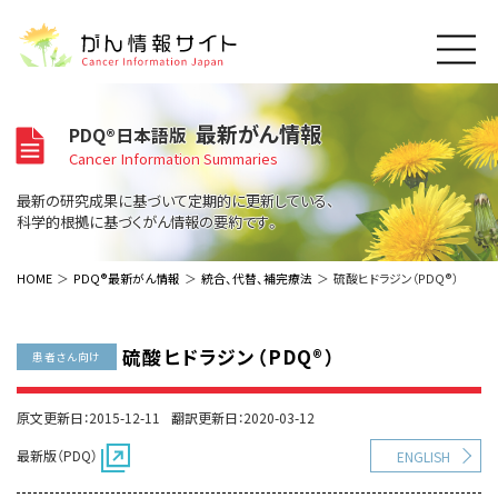
このサイトについて
最新がん情報
PDQ®日本語版
About Cancer Information Japan
Cancer Information Summaries
ご利用規約
がんの種類
最新の研究成果に基づいて定期的に更新している、
Cancer Types
プライバシーポリシー
科学的根拠に基づくがん情報の要約です。
お問い合わせ
脳神経
泌尿器
内分泌
最新がん情報
HOME
PDQ®最新がん情報
統合、代替、補完療法
硫酸ヒドラジン（PDQ®）
Summaries
寄附・協賛のお願い
眼
婦人科
原発不明
寄附・協賛一覧
頭頸部
皮膚
治療（成人）
がん用語辞書
小児
硫酸ヒドラジン（PDQ®）
患者さん向け
沿革
Dictionary
呼吸器
骨軟部
治療（小児）
支持療法と緩和ケア
関連リンク
支持療法と緩和ケア
乳腺
造血器
原文更新日：2015-12-11
翻訳更新日：2020-03-12
お知らせ一覧
補完代替医療
News
スクリーニング（検診）
消化管
AIDs関連
最新版（PDQ）
ENGLISH
予防
肝胆膵
胚細胞
全般