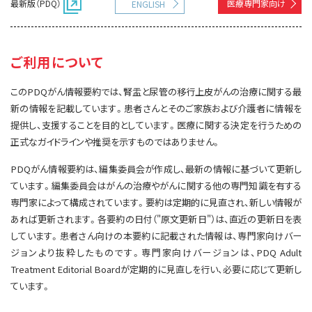
最新版（PDQ）
医療専門家向け
ENGLISH
サイト内検索
お問い合わせ
遺伝学的情報
統合、代替、補完療法
ご利用について
このPDQがん情報要約では、腎盂と尿管の移行上皮がんの治療に関する最
新の情報を記載しています。患者さんとそのご家族および介護者に情報を
提供し、支援することを目的としています。医療に関する決定を行うための
正式なガイドラインや推奨を示すものではありません。
PDQがん情報要約は、編集委員会が作成し、最新の情報に基づいて更新し
ています。編集委員会はがんの治療やがんに関する他の専門知識を有する
専門家によって構成されています。要約は定期的に見直され、新しい情報が
あれば更新されます。各要約の日付（"原文更新日"）は、直近の更新日を表
しています。患者さん向けの本要約に記載された情報は、専門家向けバー
ジョンより抜粋したものです。専門家向けバージョンは、PDQ Adult
Treatment Editorial Boardが定期的に見直しを行い、必要に応じて更新し
ています。