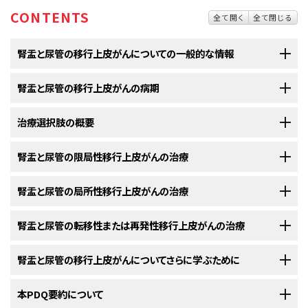
CONTENTS
全て開く
全て閉じる
腎盂と尿管の移行上皮がんについての一般的な情報
腎盂と尿管の移行上皮がんの病期
腎盂と尿管の移行上皮がんは、腎盂や尿管に悪性（がん）細胞ができ
る疾患です。
治療選択肢の概要
腎盂と尿管の移行上皮がんの診断がついた後には、がん細胞の腎盂
腎盂
は
尿管
の最上部に位置する部位です。尿管は、
腎臓
と
膀胱
の間をつな
内および尿管内での拡がりや他の部位への転移の有無を明らかにす
いでいる長い管です。腎臓は体内に2つあり、腰の上方の
背骨
の左右に1つ
るために、さらに検査が行われます。
腎盂と尿管の限局性移行上皮がんの治療
腎盂と尿管の移行上皮がんの患者さんには様々な治療法が存在しま
ずつ存在しています。成人の腎臓は、およそ長さ13cm（5インチ）幅8cm（3イ
す。
がん
の
腎盂
および
尿管
内の拡がりや他の部位への転移の有無を調べていく
ンチ）で、インゲンマメのような形をしています。腎臓の内部では、微細な細
以下の治療法に関する情報については、
腎盂と尿管の局所性移行上皮がんの治療
治療選択肢の概要
のセクションを
プロセスは、
病期診断
と呼ばれます。この過程で集められた情報を基にして
管によって
血液
をろ過してきれいにします。また、老廃物を除去して
尿
を生
腎盂
と
尿管
の
移行上皮がん
の患者さんは様々な治療を受けることができま
ご覧ください。
病期
が判定されます。治療計画を立てるためには病期を把握しておくこと
成します。尿はまず、それぞれの腎臓の中央にある腎盂に集まります。尿は
す。その中には
標準治療
（現在使用されている治療法）もあれば、
臨床試験
以下の治療法に関する情報については、
腎盂と尿管の転移性または再発性移行上皮がんの治療
治療選択肢の概要
のセクションを
が重要です。医師は、この疾患の病期を判定するために、
診断検査
の結果を
腎盂
と
尿管
の
限局性
移行上皮がん
の治療法には以下のようなものがありま
腎盂から尿管を通って膀胱に流れます。膀胱は
尿道
から排泄するときまで、
において検証中のものもあります。治療法の臨床試験とは、既存の治療法
ご覧ください。
参考にします。
す：
尿を溜めておくための臓器です。
を改良したり、
がん
の患者さんのための新しい治療法について情報を集めた
以下の治療法に関する情報については、
腎盂と尿管の移行上皮がんについてさらに学ぶために
治療選択肢の概要
のセクションを
腎盂
と
尿管
の
局所性
移行上皮がん
の治療は、
臨床試験
の中で行われるのが
りすることを目的とした
調査研究
です。複数の臨床試験で現在の標準治療
病期分類の過程では、以下のような検査法や手技も用いられます：
ご覧ください。
通常です。
より新しい治療法のほうが良好であることが明らかになった場合は、その新
米国国立がん研究所
本PDQ要約について
が提供している腎盂と尿管の移行上皮がんに関する詳
腎盂
と
尿管
の
転移性
または
再発性
移行上皮がん
の治療は
臨床試験
の中で
しい治療法が標準治療となります。患者さんは臨床試験への参加を検討し