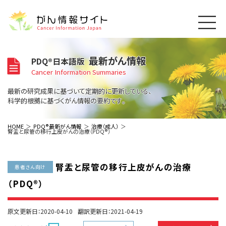
このサイトについて
最新がん情報
PDQ®日本語版
About Cancer Information Japan
Cancer Information Summaries
ご利用規約
がんの種類
最新の研究成果に基づいて定期的に更新している、
Cancer Types
プライバシーポリシー
科学的根拠に基づくがん情報の要約です。
お問い合わせ
脳神経
泌尿器
内分泌
最新がん情報
HOME
PDQ®最新がん情報
治療（成人）
腎盂と尿管の移行上皮がんの治療（PDQ®）
Summaries
寄附・協賛のお願い
眼
婦人科
原発不明
寄附・協賛一覧
頭頸部
皮膚
治療（成人）
がん用語辞書
小児
腎盂と尿管の移行上皮がんの治療
沿革
Dictionary
患者さん向け
呼吸器
骨軟部
治療（小児）
支持療法と緩和ケア
（PDQ®）
関連リンク
支持療法と緩和ケア
乳腺
造血器
お知らせ一覧
補完代替医療
News
スクリーニング（検診）
消化管
AIDs関連
原文更新日：2020-04-10
翻訳更新日：2021-04-19
予防
肝胆膵
胚細胞
全般