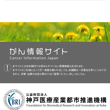
しい情報については、以下をご覧ください：
NCIの
臨床試験検索
から、現在患者さんを受け入れているNCI支援のがん
行われるのが通常で、具体的には
化学療法
などが行われます。
てもよいでしょう。臨床試験の中にはまだ治療を始めていない患者さんのみ
臨床試験を探すことができます（なお、このサイトは日本語検索に対応してお
手術
（
腎尿管摘出術
または尿管
部分切除
術）。
PDQについて
を対象としているものもあります。
りません。）。がんの種類、患者さんの年齢、試験が実施される場所から、臨
NCIの
臨床試験検索
から、現在患者さんを受け入れているNCI支援のがん
胸部X線検査
：胸部の
臓器
と骨の
X線検査
。X線は放射線の
高周波療法
の
臨床試験
への参加。
床試験を検索できます。臨床試験についての
一般的な情報
もご覧いただけ
臨床試験を探すことができます（なお、このサイトは日本語検索に対応してお
PDQ（Physician Data Query：医師データ照会）は、米国国立がん研究所が
標準治療として以下のものが用いられています：
一種で、これを人の体を通してフィルム上に照射すると、そのフ
ます。
りません。）。がんの種類、患者さんの年齢、試験が実施される場所から、臨
提供する総括的ながん情報データベースです。PDQデータベースには、が
ィルム上に体内領域の画像が映し出されます。
腎がんについてのホームページ（英語）
レーザー手術
の臨床試験への参加。
床試験を検索できます。臨床試験についての
一般的な情報
もご覧いただけ
んの予防や発見、遺伝学的情報、治療、支持療法、補完代替医療に関する最
手術
ます。
新かつ公表済みの情報を要約して収載しています。ほとんどの要約につい
PETスキャン（陽電子放射断層撮影）
：体内の
悪性
の
腫
タバコ（英語）
（禁煙補助も含む）
腎盂の部分切除の臨床試験への参加。
て、2つのバージョンが利用可能です。専門家向けの要約には、詳細な情報
腎盂と尿管の移行上皮がんの治療では、次の
手術
法のどちらかが用いられ
瘍
細胞
を検出するための検査法。まず
放射性ブドウ糖
の溶液
が専門用語で記載されています。患者さん向けの要約は、理解しやすい平
ます：
局所化学療法
の臨床試験への参加。
を少量だけ
静脈
内に
注射
します。その後、周囲を回転しながら
易な表現を用いて書かれています。いずれの場合も、がんに関する正確か
体の内部を調べていくPET
スキャナ
という装置を用いて、ブドウ
つ最新の情報を提供しています。また、ほとんどの要約は
スペイン語
版も利
局所
生物学的療法
の臨床試験への参加。
糖が消費されている体内の領域を示す画像を作成していきま
本サイトには日本国内では認められていない医療情報も含まれます。
用可能です。
米国国立がん研究所が提供している一般的な
がん
情報とその他の資源につ
す。悪性腫瘍細胞は、正常な細胞よりも活発でブドウ糖をより
本サイトのご利用によって万一損害を被られましても、当機関は一切責任を負うことはでき
いては、以下をご覧ください：
ません。診断・治療の決定の際は十分ご留意ください。詳しくは
多く取り込む性質があるため、画像ではより明るく映し出され
こちら。
PDQはNCIが提供する1つのサービスです。NCIは、米国国立衛生研究所
腎尿管摘出術
：
腎臓
全体と尿管、および膀胱壁の一部（尿管と
ます。
（National Institutes of Health：NIH）の一部であり、NIHは連邦政府にお
膀胱
の接続部の
組織
）を切除する手術。
ける生物医学研究の中心機関です。PDQ要約は独立した医学文献のレ
NCIの
臨床試験検索
から、現在患者さんを受け入れているNCI支援のがん
骨スキャン
：骨の内部に活発に分裂している細胞（がん細胞
画像を拡大する
ビューに基づいて作成されたものであり、NCIまたはNIHの方針声明ではあ
尿管
部分切除
術：尿管のがんが発生した部分とその周囲の正
臨床試験を探すことができます（なお、このサイトは日本語検索に対応してお
など）が存在していないかを調べる検査法。まずごく少量の
放
りません。
常組織の一部を切除する手術。切除後に尿管の端同士を再び
りません。）。がんの種類、患者さんの年齢、試験が実施される場所から、臨
がんについて（英語）
射性
物質を静脈内に注入し、血流に乗せて全身に巡らせま
男性の泌尿器系の解剖図（左図）と女性の泌尿器系の解剖図（右
つなぎ合わせます。この治療法は、がんが
表在性
で、尿管の下
床試験を検索できます。臨床試験についての
一般的な情報
もご覧いただけ
図）。腎臓、尿管、膀胱、尿道を示しています。尿は尿細管で作ら
す。この放射性物質にはがんが生じている骨に集まっていく性