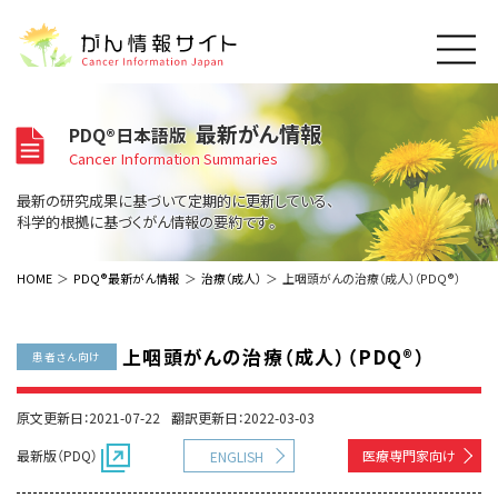
このサイトについて
最新がん情報
PDQ®日本語版
About Cancer Information Japan
Cancer Information Summaries
ご利用規約
がんの種類
最新の研究成果に基づいて定期的に更新している、
Cancer Types
プライバシーポリシー
科学的根拠に基づくがん情報の要約です。
お問い合わせ
脳神経
泌尿器
内分泌
最新がん情報
HOME
PDQ®最新がん情報
治療（成人）
上咽頭がんの治療（成人）（PDQ®）
Summaries
寄附・協賛のお願い
眼
婦人科
原発不明
寄附・協賛一覧
頭頸部
皮膚
治療（成人）
がん用語辞書
小児
上咽頭がんの治療（成人）（PDQ®）
患者さん向け
沿革
Dictionary
呼吸器
骨軟部
治療（小児）
支持療法と緩和ケア
関連リンク
支持療法と緩和ケア
乳腺
造血器
原文更新日：2021-07-22
翻訳更新日：2022-03-03
お知らせ一覧
補完代替医療
News
スクリーニング（検診）
消化管
AIDs関連
最新版（PDQ）
医療専門家向け
ENGLISH
予防
肝胆膵
胚細胞
全般