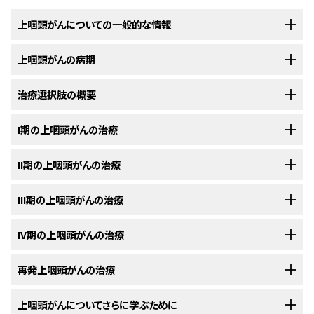
上咽頭がんについての一般的な情報
上咽頭がんの病期
上咽頭がんは、上咽頭の組織の中に悪性（がん）細胞ができる疾患で
す。
治療選択肢の概要
上咽頭がんの診断がついた後には、がん細胞の上咽頭内での拡がり
上咽頭
とは、鼻の後方に位置する、
咽頭
（のど）の上部のことをいいます。咽
や他の部位への転移の有無を明らかにするために、さらに検査が行わ
頭は全長約13cm（約5インチ）の中空の管で、鼻の後方から始まって
気管
と
れます。
I期の上咽頭がんの治療
上咽頭がんの患者さんには様々な治療法が存在します。
食道
（咽頭から
胃
まで続く管）の上端まで続きます。空気や食べ物が気管や
がん
の
上咽頭
内での拡がりや体の他の部位への転移の有無を調べていくプ
食道に送られる際には、この咽頭の中を通過していきます。鼻の孔は上咽
以下の治療法に関する情報については、
II期の上咽頭がんの治療
治療選択肢の概要
のセクションを
上咽頭がん
の患者さんは様々な治療を受けることができます。その中には
ロセスは、
病期分類
と呼ばれます。この過程で集められた情報を基にして
病
頭に通じています。上咽頭には左右に開口部があり、それぞれ左右の耳に
ご覧ください。
標準治療
（現在使用されている治療法）もあれば、
臨床試験
において検証中
期
が判定されます。治療計画を立てるためには病期を把握しておくことが
つながっています。
上咽頭がん
は、上咽頭の表面を覆う
扁平上皮細胞
の層
以下の治療法に関する情報については、
III期の上咽頭がんの治療
治療選択肢の概要
のセクションを
のものもあります。治療法の臨床試験とは、既存の治療法を改良したり、
が
重要です。
上咽頭がん
の
診断
に用いた検査の結果が、そのまま病期分類に
I期の上咽頭がん
の治療法は、
腫瘍
と頸部
リンパ節
に対する
放射線療法
とな
に最も多くみられます。
ご覧ください。
ん
の患者さんのための新しい治療法について情報を集めたりすることを目
使用されることもよくあります。（
一般的な情報
のセクションをご覧くださ
るのが通常です。
的とした
調査研究
です。複数の臨床試験で現在の標準治療より新しい治療
以下の治療法に関する情報については、
IV期の上咽頭がんの治療
治療選択肢の概要
のセクションを
い。）
II期の上咽頭がん
の治療法には以下のようなものがあります：
法のほうが良好であることが明らかになった場合は、その新しい治療法が標
ご覧ください。
NCIの
臨床試験検索
から、現在患者さんを受け入れているNCI支援のがん
準治療となります。患者さんは臨床試験への参加を検討してもよいでしょ
臨床試験を探すことができます（なお、このサイトは日本語検索に対応してお
以下の治療法に関する情報については、
再発上咽頭がんの治療
治療選択肢の概要
のセクションを
体内でのがんの拡がり方は3種類に分けられます。
III期の上咽頭がん
の治療法には以下のようなものがあります：
う。臨床試験の中にはまだ治療を始めていない患者さんのみを対象として
りません。）。がんの種類、患者さんの年齢、試験が実施される場所から、臨
ご覧ください。
いるものもあります。
床試験を検索できます。臨床試験についての
一般的な情報
もご覧いただけ
以下の治療法に関する情報については、
上咽頭がんについてさらに学ぶために
治療選択肢の概要
のセクションを
がんは
組織
、
リンパ系
、
血液
を介して拡がります：
IV期の上咽頭がん
の治療法には以下のようなものがあります：