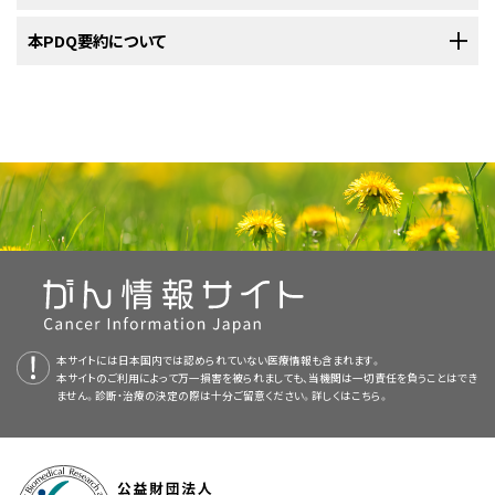
ます。
ご覧ください。
放射線療法
を伴う
化学療法
と、それに続く追加の化学療法。
標準治療として以下の3種類が用いられています：
米国国立がん研究所
本PDQ要約について
が提供している上咽頭がんに関する詳しい情報につい
再発
上咽頭がん
の治療法には以下のようなものがあります：
腫瘍
と頸部
リンパ節
に対する放射線療法。
ては、以下をご覧ください：
放射線療法
を伴う
化学療法
と、場合により、それに続く追加の
放射線療法
化学療法。
PDQについて
組織。がんは発生した場所から隣接する領域に拡がります。
放射線療法
を伴う
化学療法
と、それに続く追加の化学療法。
放射線療法
は、高エネルギー
X線
などの
放射線
を利用して、がん
細胞
の死滅
放射線療法。
PDQ（Physician Data Query：医師データ照会）は、米国国立がん研究所が
や増殖阻止を図る治療法です。放射線療法には2種類のものがあります：
リンパ系。がんは発生した場所からリンパ系に侵入して拡がり
放射線療法。
提供する総括的ながん情報データベースです。PDQデータベースには、が
強度変調放射線療法
や
定位放射線治療
、または
内照射療法
。
ます。がんは
リンパ管
を介して体内の他の部位へ移動します。
NCIの
臨床試験検索
から、現在患者さんを受け入れているNCI支援のがん
頭頸部がんについてのホームページ（英語）
放射線療法とその後の
手術
（放射線療法の終了後も残存また
んの予防や発見、遺伝学的情報、治療、支持療法、補完代替医療に関する最
臨床試験を探すことができます（なお、このサイトは日本語検索に対応してお
は再発した
がん
が存在する頸部リンパ節を切除する手術）。
放射線療法とその後の
手術
（放射線療法の終了後も残存また
手術
。
新かつ公表済みの情報を要約して収載しています。ほとんどの要約につい
血液。がんは発生した場所から血液に侵入して拡がります。が
化学療法と頭頸部放射線療法の口腔合併症
りません。）。がんの種類、患者さんの年齢、試験が実施される場所から、臨
は再発した
がん
が存在する頸部リンパ節を切除する手術）。
て、2つのバージョンが利用可能です。専門家向けの要約には、詳細な情報
んは
血管
を介して体内の他の部位へ移動します。
化学療法を放射線療法の実施前または実施後もしくは同時に
床試験を検索できます。臨床試験についての
一般的な情報
もご覧いただけ
化学療法
。
画像を拡大する
が専門用語で記載されています。患者さん向けの要約は、理解しやすい平
外照射療法
は、体外に設置された装置を用いてがんのある領
頭頸部がんに対する使用が承認されている薬剤（英語）
行う
臨床試験
への参加。
ます。
体の他の部位に
転移
したがんに対する化学療法。
易な表現を用いて書かれています。いずれの場合も、がんに関する正確か
域に放射線を照射する方法です。
化学療法の
臨床試験
への参加。
咽頭（喉）の解剖図。咽頭は鼻の後方から始まり、頸部を下って気
つ最新の情報を提供しています。また、ほとんどの要約は
頭頸部がん（英語）
スペイン語
版も利
化学療法を放射線療法の実施前または実施後もしくは同時に
管と食道の上端まで続く中空の管です。咽頭は上咽頭、中咽頭、
本サイトには日本国内では認められていない医療情報も含まれます。
用可能です。
下咽頭の3つの部分から成ります。
行う
臨床試験
への参加。
定位放射線治療の臨床試験への参加。
本サイトのご利用によって万一損害を被られましても、当機関は一切責任を負うことはでき
がんは発生した場所から体内の他の部位に拡がることがあります。
ません。診断・治療の決定の際は十分ご留意ください。詳しくは
こちら。
PDQはNCIが提供する1つのサービスです。NCIは、米国国立衛生研究所
NCIの
臨床試験検索
から、現在患者さんを受け入れているNCI支援のがん
がんが体内の他の部位に拡がることを
転移
と呼びます。がん
細胞
は発生し
（National Institutes of Health：NIH）の一部であり、NIHは連邦政府にお
臨床試験を探すことができます（なお、このサイトは日本語検索に対応してお
た場所（
原発腫瘍
）から分離し、リンパ系や血液を介して移動します。
上咽頭がんは
頭頸部がん
の一種です。
ける生物医学研究の中心機関です。PDQ要約は独立した医学文献のレ
米国国立がん研究所が提供している一般的な
がん
情報とその他の資源につ
りません。）。がんの種類、患者さんの年齢、試験が実施される場所から、臨
ビューに基づいて作成されたものであり、NCIまたはNIHの方針声明ではあ
いては、以下をご覧ください：