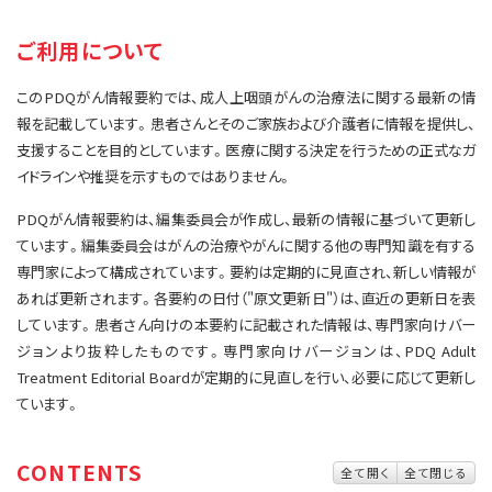
サイト内検索
お問い合わせ
遺伝学的情報
ご利用について
統合、代替、補完療法
このPDQがん情報要約では、成人上咽頭がんの治療法に関する最新の情
報を記載しています。患者さんとそのご家族および介護者に情報を提供し、
支援することを目的としています。医療に関する決定を行うための正式なガ
イドラインや推奨を示すものではありません。
PDQがん情報要約は、編集委員会が作成し、最新の情報に基づいて更新し
ています。編集委員会はがんの治療やがんに関する他の専門知識を有する
専門家によって構成されています。要約は定期的に見直され、新しい情報が
あれば更新されます。各要約の日付（"原文更新日"）は、直近の更新日を表
しています。患者さん向けの本要約に記載された情報は、専門家向けバー
ジョンより抜粋したものです。専門家向けバージョンは、PDQ Adult
Treatment Editorial Boardが定期的に見直しを行い、必要に応じて更新し
ています。
CONTENTS
全て開く
全て閉じる