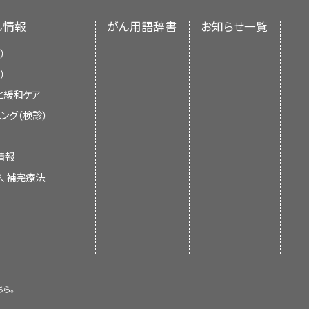
ん情報
がん用語辞書
お知らせ一覧
切除する手術）が行われることがあり
は、コンピューターに接続されたX
大部分とがん周囲の正常組織の切除
）
様々な角度から撮影し精細な連
よって肝臓の機能は維持され、組織が
）
に映し出すために、造影剤を静脈
と緩和ケア
もらったりする場合もあります。
ング（検診）
）やコンピュータ体軸断層撮影法
、肝臓内の
異常
な領域が鮮明に
情報
する
この撮影法は3相CTと呼ばれま
供された健康な肝臓を移植します。肝
替、補完療法
Tスキャンでは、らせん軌道を描き
おかつ肝臓のドナーがみつかった場合
胆嚢、膵臓の近くに位置して
って、体内領域の精細な連続画像
い場合は、必要に応じて他の治療が
。各葉は2つの部分に分けら
磁気、電波、コンピュータを用い
作成します。さらに、静脈内に造
ちら。
度の画像撮影も行います。この
破壊します。肝がんに対し、様々な種