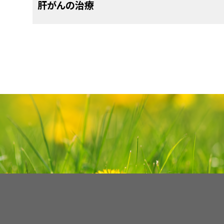
行われる可能性がある検査や手技は次の通りです：
肝がんの治療
の程度を表すものです。肝がんの病期を知ること
食物に含まれる脂肪の消化を助ける
胆汁
を作
す。
身体がエネルギーを消費するのに必要となるグ
肝がん
の患者さんには様々な治療法が存在します
小児の肝がんの病期については、
肝芽腫の病期
を参
れている治療法）もあれば、臨床試験において検証
血液をろ過して有害物質を取り除き、それを
身体診察と病歴聴取
：しこりなどの異常や
原発性肝がんの診断と病期分類のために用いられ
うにする
健康状態を調べるために身体診察が行われま
診断
を参照してください。
治療の種類
の病歴、治療歴なども調べます。
肝がんには数種類の病期分類システムが存在しま
サーベイランス（監視）
α-フェトプロテイン（AFP）という腫瘍
バルセロナクリニック肝がん病期分類システム（BCLC：B
瘍
細胞から血液中に放出される腫瘍マーカー
Cancer Staging System）が広く用いら
サーベイランスは、スクリーニングで見つかった1c
度の上昇は、肝がんの徴候である場合があり
づいて、患者さんが回復する可能性について予測
です。3ヵ月ごとのフォローアップが一般的です。サ
がん以外の一部の病態（
肝硬変
や
肝炎
など）
ます：
注意深く観察しますが、検査結果に状態の悪化を
る場合があります。時折、肝がんであるにもか
治療は行いません。積極的サーベイランスの実施
合もあります。
行われます。
肝機能検査
：血液を調べて肝臓から血液中
がんの肝臓内での拡がり、または体の他の部
を測定します。ある物質の値が正常値よりも