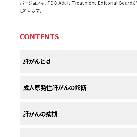
バージョンは、PDQ Adult Treatment Editorial
しています。
CONTENTS
肝がんとは
原発性肝がんは、肝臓の組織の中に悪性（がん）
成人原発性肝がんの診断
生し、肝臓に転移したがんは原発性肝がんではあ
器の1つです。2つの葉から構成され、胸郭の内部
占めています。肝臓の主な働きには以下のものがあ
肝がん
の発見と診断には、肝臓と血液を調べる検
肝がんの病期
下のような検査が行われますが、ここに記載され
ではありません。
このページでは成人の
肝がん
の病期について説明