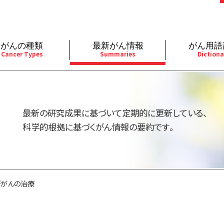
がんの種類
最新がん情報
がん用語
Cancer Types
Summaries
Dictiona
経
成人）
乳腺
婦人科
予防
A
用規約
寄附・協賛のお願い
小児）
消化管
皮膚
遺伝学的情報
胚
最新の研究成果に基づいて定期的に更新している、
バシーポリシー
寄附・協賛一覧
部
法と緩和ケア
肝胆膵
骨軟部
統合、代替、補完療法
内
科学的根拠に基づくがん情報の要約です。
い合わせ
沿革
器
ーニング（検診）
泌尿器
造血器
原
がんの治療