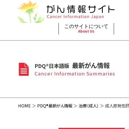
このサイトについて
About Us
脳神
治療（
ご利
このサイトについて
がんの種類
最新がん情報
眼
治療（
最新がん情報
PDQ®日本語版
プライ
About Cancer Information Japan
Cancer Types
Summaries
頭頸
支持療
Cancer Information Summaries
お問
呼吸
スクリ
HOME
PDQ®最新がん情報
治療（成人）
成人原発性肝