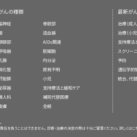
手術
可能性があります。
肝臓の機能の状態
がんの種類
最新が
肝部分切除術（肝臓のがんに侵されている部分を
CTスキャン（CATスキャン）
：この検査で
ます。
組織
の楔状切除、肝
葉
全体の切除、肝臓の
脳神経
骨軟部
治療（成人
患者さんの健康状態と快適さ
線装置を使用して、腹部など、体内の領域を
などが行われます。手術後も、残った肝臓組織に
眼
造血器
治療（小児
続画像を作成します。臓器や組織をより鮮明
がんにより生じている症状
再生することもあります。
頭頸部
AIDs関連
支持療法
内に
注射
したり、患者さんに造影剤を飲んで
呼吸器
胚細胞
スクリーニ
この検査法はコンピュータ断層撮影法（CT
肝移植
乳腺
内分泌
予防
（CAT）とも呼ばれます。造影剤を注射した後
消化管
原発不明
遺伝学的
画像を拡大
写るよう、3回に分けて画像を撮影します。
肝移植では、肝臓全体を切除して、ドナーから提
BCLC病期分類システムは5段階に分かれています：
肝胆膵
小児
統合、代
す。スパイラルCTスキャンまたはヘリカルC
移植は、がんの存在範囲が肝臓のみに限られ、な
肝臓の解剖図。肝臓は、上腹部の胃、腸、
泌尿器
支持療法と緩和ケア
ながら体の内部を撮影していくX線装置によ
に行われます。肝臓の提供を待たなければならな
います。肝臓には右葉と左葉があります
婦人科
補完代替医療
が作成されます。
行われます。
れます（図には示されていません）。
皮膚
全般
0期：最初期
磁気共鳴画像法（MRI）
：この検査では、
焼灼（アブレーション）療法
て、肝臓などの体内領域の精細な連続画像を
。
A期：早期
肝がんの種類
責任を負うことはできません。診断・治療の決定の際は十分ご留意ください。詳しくは
こ
影剤を注射し、肝臓内部や周辺の血管の高精
焼灼（アブレーション）療法では組織を除去または