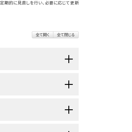
 Boardが定期的に見直しを行い、必要に応じて更新
全て開く
全て閉じる
細胞ができる疾患です。他の部位で発
りません。肝臓は体内で最も大きな臓
に位置し、右上腹部の空間の大部分を
ります：
査法が用いられます。具体的には以
ている検査が常にすべて行われるわけ
しています：病期は体内におけるがん