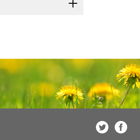
は、最善の治療を計画する役に立ちま
る
リコーゲン（糖質）を貯蔵する
。その中には、標準治療（現在使用さ
照してください。
中のものもあります。
便や尿として体外に排泄できるよ
、他に病気の徴候がないかなど、
る検査と手技については、
肝がんの
す。患者さんの健康習慣、過去
す。原発性肝がんの病期分類には、
マーカーの検査
：臓器や組織、
腫
arcelona Clinic Liver
の値を調べます。AFPの血中濃
れています。このシステムは、以下の状態に基
m以下の
病変
に対して行われるもの
ます。ただし、他の種類のがんや
し、治療計画を立てるために用いられ
ーベイランスでは、患者さんの状態を
によっても、AFPの値が上昇してく
示すような変化がみられないかぎり、
かわらず、AFPの値が正常な場
中は、特定の診察や検査が定期的に
に放出される特定の物質の濃度
位への転移の有無
高ければ、肝がんの徴候である