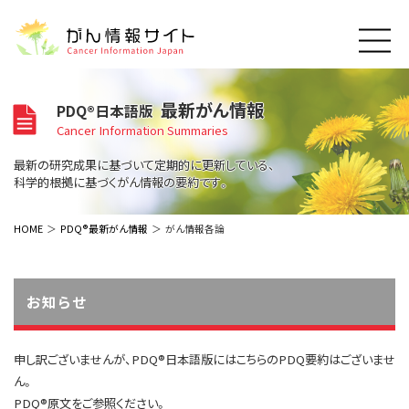
このサイトについて
最新がん情報
PDQ®日本語版
About Cancer Information Japan
Cancer Information Summaries
ご利用規約
がんの種類
最新の研究成果に基づいて定期的に更新している、
Cancer Types
プライバシーポリシー
科学的根拠に基づくがん情報の要約です。
お問い合わせ
脳神経
泌尿器
内分泌
最新がん情報
HOME
PDQ®最新がん情報
がん情報各論
Summaries
寄附・協賛のお願い
眼
婦人科
原発不明
寄附・協賛一覧
頭頸部
皮膚
治療（成人）
がん用語辞書
小児
お知らせ
沿革
Dictionary
呼吸器
骨軟部
治療（小児）
支持療法と緩和ケア
関連リンク
支持療法と緩和ケア
乳腺
造血器
お知らせ一覧
申し訳ございませんが、PDQ®日本語版にはこちらのPDQ要約はございませ
補完代替医療
News
スクリーニング（検診）
消化管
AIDs関連
ん。
予防
PDQ®原文をご参照ください。
肝胆膵
胚細胞
全般