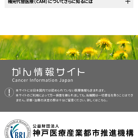
ンター（NCCIH）は医療施設において、がんに対するCAM療法の検証を行う
て、2つのバージョンが利用可能です。専門家向けの要約には、詳細な情報
補完代替療法を受けることを考えている場合は、担当の医療従事者に次の
補完代替医療（CAM）についてさらに知るには
一種です。
ヘンプオイル
またはカンナビジオール（CBD）は
産業用の麻
（ヘン
補完療法とみなされる場合と、代替療法とみなされる場合があります。補
ための臨床試験（調査研究）を数多く主催しています。
が専門用語で記載されています。患者さん向けの要約は、理解しやすい平
質問をするべきです：
カンナビノイド
は大麻
に含まれる
化学物質
で、
中枢神経系
と
免
プ）の
抽出物
から作られ、一方
ヘンプシードオイル
はカンナビノイドをほとん
完代替療法は、病気の予防やストレスの軽減、副作用や症状の予防と軽減、
易な表現を用いて書かれています。いずれの場合も、がんに関する正確か
米国国立補完統合衛生センター（NCCIH）
疫系
を含む体内に
薬物
様の効果を引き起こします（
質問2
を参
どまたは全く含まない食用の脂肪油です。麻（ヘンプ）は規制薬物ではあり
一般的に、がんの治療における従来のアプローチは、多数の患者さんを対
そして疾患の管理や治癒を目的として用いられます。
つ最新の情報を提供しています。また、ほとんどの要約は
スペイン語
版も利
照してください）。
ません。
象とした臨床試験の実施など、科学的プロセスを経て、安全性や有効性が検
米国国立衛生研究所（NIH）の国立補完統合衛生センター（NCCIH）は、補完
用可能です。
がんの従来の治療とは異なり、補完代替療法は保険が適用されないことが
討されています。それに比べ、補完代替医療の安全性や有効性については
代替医療の研究および評価を促進し、医療専門家や一般の方を対象に様々
医療用大麻
大麻
製品に関する詳しい情報については、大麻（カンナビス）とカンナ
に含まれる
精神活性
のあるカンナビノイドのうち、主なも
多くあります。患者さんは加入保険会社に、補完代替医療が保険の適用対
あまり知られていません。ほとんどのCAM療法は厳密な科学的方法で検証
PDQはNCIが提供する1つのサービスです。NCIは、米国国立衛生研究所
なアプローチについての情報を提供しています。
どのような副作用が予想されますか？
ビノイドに関する医療専門家向けの要約で、
のはデルタ-9-THCです。また、他の有効なカンナビノイドにカ
一般情報
のセクションを参照し
象となっているかどうかを確認することをお奨めします。
されていません。純粋に代替アプローチとみなされていた少数のCAM療法
（National Institutes of Health：NIH）の一部であり、NIHは連邦政府にお
てください。
ンナビジオール（CBD）がありますが、この物質はデルタ-9-
は、治癒を目指すものではなく、患者さんをより楽にし回復を早めるための
ける生物医学研究の中心機関です。PDQ要約は独立した医学文献のレ
この治療法に関連するリスクは何ですか？
補完代替療法を検討されているがん患者さんは、どんな治療法でも必ず、担
THCのように「ハイ」な（高揚）状態を引き起こさず、痛みを軽減
補完医療として、がんの治療で用いられつつあります。1つの例が鍼療法で
ビューに基づいて作成されたものであり、NCIまたはNIHの方針声明ではあ
がん
治療用の大麻
を研究対象とした
臨床試験
は少数しかありません。米国
当医や看護師、薬剤師と相談して意思決定を行ってください。補完代替療法
し、
炎症
を抑え、
不安
を軽減する作用があると考えられていま
この治療法からどのようなメリットが期待できますか？
す。1997年11月に開催された米国国立衛生研究所（NIH）の専門家委員会
りません。
で大麻
を用いた臨床試験を開始するには、研究者が
治験薬
（IND）申請書を
の中には、標準治療を妨げるものや、従来の治療と併用した場合に有害と
す（
質問2
を参照してください）。
NCCIH Clearinghouse
によると、鍼療法は化学療法に関連した吐き気や嘔吐、そして手術に関連し
FDAに提出し、米国麻薬取締局から
スケジュールI薬物
の利用許可を受け
なるものがあります。
判明しているメリットはリスクに勝っていますか？
た疼痛の管理を助けることがわかりました。一方で、レートリルの使用など
本要約の目的
て、国立薬物乱用研究所の承認を得る必要があります。
カンナビノイドの投与方法は、服用や
吸入
、あるいは舌の下へ
本サイトには日本国内では認められていない医療情報も含まれます。
Post Office Box 7923 Gaithersburg, MD 20898–7923
のいくつかのアプローチは、検討の結果、効果がないか、または有害となり
本サイトのご利用によって万一損害を被られましても、当機関は一切責任を負うことはでき
の噴霧です（
質問4
を参照してください）。
この治療法は従来の治療に影響を及ぼしますか？
米国では連邦法により、承認を受けた研究目的以外での大麻
このPDQがん情報要約では、がん患者さんに対する治療での大麻やカンナ
（マリファナ）
うることがわかりました。
ません。診断・治療の決定の際は十分ご留意ください。詳しくは
こちら。
電話：+1-888-644-6226 （フリーダイヤル）
の所持が違法とされています。しかし、いくつかの州、準州、コロンビア特別
ビノイドの使用に関する最新の情報を記載しています。患者さんとそのご家
大麻
とカンナビノイドは、がんやがん
治療
の
副作用
により引き
この治療法は臨床試験の一部として行われますか？
1991年に始まった
NCIのBest Case Series Program
は、臨床で用いられて
区では医療マリファナ、娯楽用マリファナ、または両方を合法と定めており、
族および介護者に情報を提供し、支援することを目的としています。医療に
起こされる痛み、
吐き気
と
嘔吐
、
不安
、
食欲
不振などの軽減に
テレタイプライター付の電話（耳が聞こえないか聴覚に障害の
いるCAMアプローチの評価を行うプログラムの1つです。このプログラムは
そうした州は次第に増加しています。（
関する決定を行うための正式なガイドラインや推奨を示すものではありませ
質問3
を参照してください）。
もしそうなら、誰がその試験を主催していますか？
ついて研究されています（
質問6
を参照してください）。
ある方用）：+1-866-464-3615
NCIのがん補完代替医療オフィス（OCCAM）の監視下で進められています。
ん。
がん代替医療を行う医療専門家は、患者さんのカルテや関連資料をOCCAM
2.カンナビノイドとは何ですか？