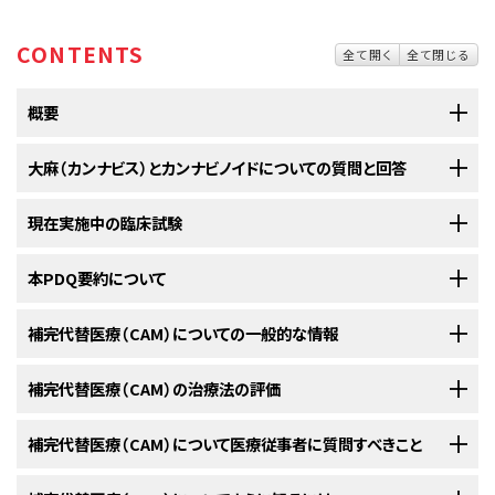
CONTENTS
全て開く
全て閉じる
概要
大麻（カンナビス）とカンナビノイドについての質問と回答
現在実施中の臨床試験
1.大麻とは何ですか？
大麻
（カンナビス）は、世界の多くの地域に分布している植物
NCIの
本PDQ要約について
臨床試験検索
で、
マリファナ
から、現在患者さんを受け入れているNCI支援のがん
としても知られます。この植物は
カンナビノイド
と
大麻
（カンナビス）は、中央アジア原産で現在では世界の多くの地域に分布
臨床試験を探すことができます（なお、このサイトは日本語検索に対応してお
呼ばれる
化合物
を含んだ
樹脂
（粘度のある物質）を分泌します
している植物で、
マリファナ
しても知られています。大麻
草は
カンナビノイド
りません。）。がんの種類、患者さんの年齢、試験が実施されている場所に
（
質問1
を参照してください）。
補完代替医療（CAM）についての一般的な情報
と呼ばれる
化合物
を含んだ
樹脂
（粘り気のある物質）を分泌します。一部の
PDQについて
基づいて、臨床試験を検索することができます。臨床試験についての
一般的
カンナビノイドは
精神活性
（意識や気分に影響を及ばす性質）を有していま
米国の連邦法では、承認を受けた研究目的以外で大麻
を所持
な情報
もご覧いただけます。
補完代替医療（CAM）は、統合的医療とも呼ばれ、ヒーリングに関する原理
補完代替医療（CAM）の治療法の評価
す。米国では、大麻
は
規制薬物
として
Schedule I（スケジュールI）の薬物
（乱
PDQ（Physician Data Query：医師データ照会）は、米国国立がん研究所が
することは違法とされています。しかし、いくつかの州や準州と
やアプローチ、治療法などを幅広く意味します。従来の治療に加えて実施す
用の危険性が高く、医療用として認められていない
薬物
）に分類されていま
提供する総括的ながん情報データベースです。PDQデータベースには、が
コロンビア特別区では、医療用マリファナ、娯楽用マリファナ、
る場合は補完療法と呼ばれ、また、従来の治療の代わりに実施する場合は、
す。
CAM療法は、従来の治療に対する検証と同じように、科学的な方法で検証
補完代替医療（CAM）について医療従事者に質問すべきこと
んの予防や発見、遺伝学的情報、治療、支持療法、補完代替医療に関する最
またはその両方が合法とされていて、そのような地域が増加し
よく代替療法と呼ばれます（従来の治療とは医学界で広く受け入れられ、か
することが重要です。米国国立がん研究所および米国国立補完統合衛生セ
新かつ公表済みの情報を要約して収載しています。ほとんどの要約につい
ています（
質問1
を参照してください）。
麻（ヘンプ）は、非常に低レベルの精神活性化合物を含む
カンナビス
植物の
つ主流となっている治療を意味します）。どのように用いられるかによって、