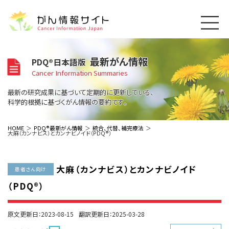
このサイトについて
最新がん情報
PDQ®日本語版
About Cancer Information Japan
Cancer Information Summaries
ご利用規約
がんの種類
最新の研究成果に基づいて定期的に更新している、
Cancer Types
プライバシーポリシー
科学的根拠に基づくがん情報の要約です。
お問い合わせ
脳神経
泌尿器
内分泌
最新がん情報
HOME
PDQ®最新がん情報
統合、代替、補完療法
大麻（カンナビス）とカンナビノイド（PDQ®）
Summaries
寄附・協賛のお願い
眼
婦人科
原発不明
寄附・協賛一覧
頭頸部
皮膚
治療（成人）
がん用語辞書
小児
大麻（カンナビス）とカンナビノイド
沿革
Dictionary
患者さん向け
呼吸器
骨軟部
治療（小児）
支持療法と緩和ケア
（PDQ®）
関連リンク
支持療法と緩和ケア
乳腺
造血器
お知らせ一覧
補完代替医療
News
スクリーニング（検診）
消化管
AIDs関連
原文更新日：2023-08-15
翻訳更新日：2025-03-28
予防
肝胆膵
胚細胞
全般